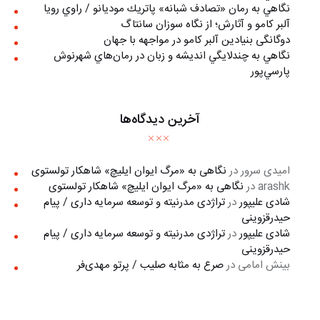
نگاهي به رمان «تصادف شبانه» پاتريك موديانو / راوي رويا
آلبر کامو و آثارش؛ از نگاه سوزان سانتاگ
دوگانگی بنیادین آلبر کامو در مواجهه با جهان
نگاهي به چندلايگي انديشه و زبان در رمان‌هاي شهرنوش
پارسي‌پور
آخرین دیدگاه‌ها
امیدی سرور
در
نگاهی به «مرگ ايوان ايليچ» شاهکار تولستوی
arashk
در
نگاهی به «مرگ ايوان ايليچ» شاهکار تولستوی
شادی علیپور
در
تراژدی مدرنیته و توسعه سرمایه داری / پیام
حیدرقزوینی
شادی علیپور
در
تراژدی مدرنیته و توسعه سرمایه داری / پیام
حیدرقزوینی
بینش امامی
در
صرع به مثابه صلیب / پرتو مهدی‌فر