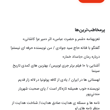
پرمخاطب‌ترین‌ها
تعزیه‎نامه‏ «شمر و حضرت عباس» اثر «میر عزا کاشانی»
گفتگو با فتانه حاج سید جوادی / من نویسنده حرفه ای نیستم!
درباره رمان «بامداد خمار»
آشنایی با 10 فیلم برتر جری لوییس/ بهترین های کمدی تاریخ
سینما
لهستانی ها در ایران / یادی از کافه پولونیا در لاله زار قدیم
نويسنده خوب هميشه تازه‌كار است / پای صحبت شهريار
مندني‌پور
نامه ها و مسئله ی هدایت صادق هدایت/ شناخت هدایت از
منظر نامه های او