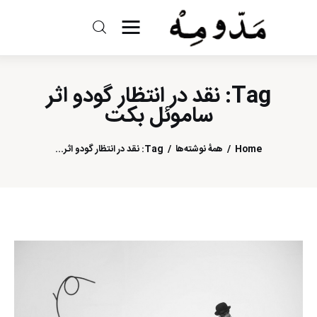
مد و مه
Tag: نقد در انتظار گودو اثر
ادبیات
ساموئل بکت
سینما
Home
همهٔ نوشته‌ها
Tag: نقد در انتظار گودو اثر...
کتاب
از اقالیم دگر
درباره ما