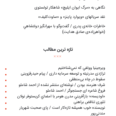
نگاهی به «مرگ ايوان ايليچ» شاهکار تولستوی
نقد سریالهای «ویوارد پاینز» و «ساوت‌کلیف»
خاطراتِ خانه‌ی پدری / گفت‌وگو با مهرانگيز دولتشاهي
(خواهرزاده‌ی صادق هدايت)
تازه ترین مطالب
ويرجينيا وولفي كه نمي‌شناختيم
تراژدی مدرنیته و توسعه سرمایه داری / پیام حیدرقزوینی
سقوط در چاه بی‌منطقی
شرف هنرمند بودن / نوشته‌ای منتشر نشده از احمد شاملو
فروغ شاعره ای جستجوگر / احمد شاملو
«اوديسه»؛ بازآفريني مدرن هومر با امضاي كريستوفر نولان
تئوری تناقض براهنی
نويسنده خوب هميشه تازه‌كار است / پای صحبت شهريار
مندني‌پور