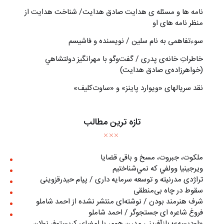
نامه ها و مسئله ی هدایت صادق هدایت/ شناخت هدایت از
منظر نامه های او
سوءتفاهمی به نام سلین / نویسنده و فاشیسم
خاطراتِ خانه‌ی پدری / گفت‌وگو با مهرانگيز دولتشاهي
(خواهرزاده‌ی صادق هدايت)
نقد سریالهای «ویوارد پاینز» و «ساوت‌کلیف»
تازه ترین مطالب
ملکوت، جبروت، مسخ و باقی قضایا
ويرجينيا وولفي كه نمي‌شناختيم
تراژدی مدرنیته و توسعه سرمایه داری / پیام حیدرقزوینی
سقوط در چاه بی‌منطقی
شرف هنرمند بودن / نوشته‌ای منتشر نشده از احمد شاملو
فروغ شاعره ای جستجوگر / احمد شاملو
«اوديسه»؛ بازآفريني مدرن هومر با امضاي كريستوفر نولان