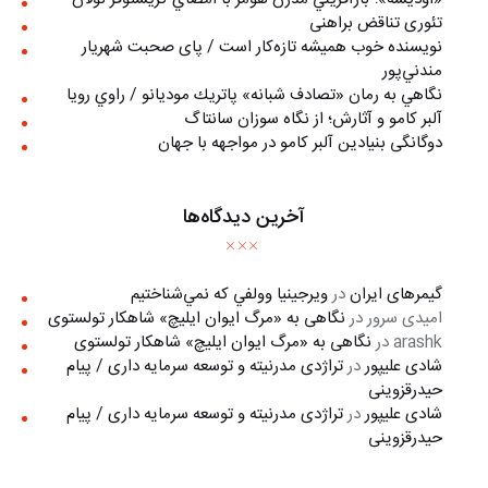
تئوری تناقض براهنی
نويسنده خوب هميشه تازه‌كار است / پای صحبت شهريار
مندني‌پور
نگاهي به رمان «تصادف شبانه» پاتريك موديانو / راوي رويا
آلبر کامو و آثارش؛ از نگاه سوزان سانتاگ
دوگانگی بنیادین آلبر کامو در مواجهه با جهان
آخرین دیدگاه‌ها
گیمرهای ایران
در
ويرجينيا وولفي كه نمي‌شناختيم
امیدی سرور
در
نگاهی به «مرگ ايوان ايليچ» شاهکار تولستوی
arashk
در
نگاهی به «مرگ ايوان ايليچ» شاهکار تولستوی
شادی علیپور
در
تراژدی مدرنیته و توسعه سرمایه داری / پیام
حیدرقزوینی
شادی علیپور
در
تراژدی مدرنیته و توسعه سرمایه داری / پیام
حیدرقزوینی