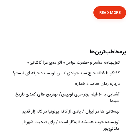
READ MORE
پرمخاطب‌ترین‌ها
تعزیه‎نامه‏ «شمر و حضرت عباس» اثر «میر عزا کاشانی»
گفتگو با فتانه حاج سید جوادی / من نویسنده حرفه ای نیستم!
درباره رمان «بامداد خمار»
آشنایی با 10 فیلم برتر جری لوییس/ بهترین های کمدی تاریخ
سینما
لهستانی ها در ایران / یادی از کافه پولونیا در لاله زار قدیم
نويسنده خوب هميشه تازه‌كار است / پای صحبت شهريار
مندني‌پور