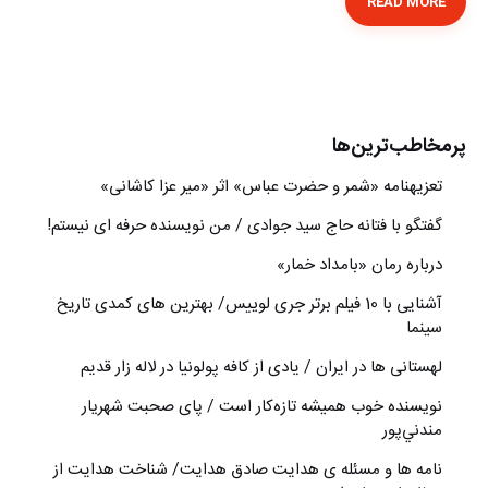
READ MORE
پرمخاطب‌ترین‌ها
تعزیه‎نامه‏ «شمر و حضرت عباس» اثر «میر عزا کاشانی»
گفتگو با فتانه حاج سید جوادی / من نویسنده حرفه ای نیستم!
درباره رمان «بامداد خمار»
آشنایی با 10 فیلم برتر جری لوییس/ بهترین های کمدی تاریخ
سینما
لهستانی ها در ایران / یادی از کافه پولونیا در لاله زار قدیم
نويسنده خوب هميشه تازه‌كار است / پای صحبت شهريار
مندني‌پور
نامه ها و مسئله ی هدایت صادق هدایت/ شناخت هدایت از