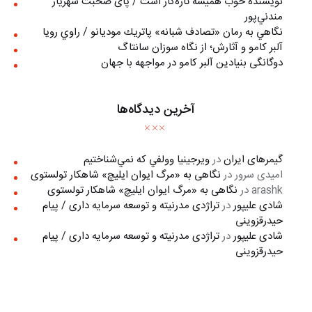
نويسنده خوب هميشه تازه‌كار است / پای صحبت شهريار
مندني‌پور
نگاهي به رمان «تصادف شبانه» پاتريك موديانو / راوي رويا
آلبر کامو و آثارش؛ از نگاه سوزان سانتاگ
دوگانگی بنیادین آلبر کامو در مواجهه با جهان
آخرین دیدگاه‌ها
گیمرهای ایران
در
ويرجينيا وولفي كه نمي‌شناختيم
امیدی سرور
در
نگاهی به «مرگ ايوان ايليچ» شاهکار تولستوی
arashk
در
نگاهی به «مرگ ايوان ايليچ» شاهکار تولستوی
شادی علیپور
در
تراژدی مدرنیته و توسعه سرمایه داری / پیام
حیدرقزوینی
شادی علیپور
در
تراژدی مدرنیته و توسعه سرمایه داری / پیام
حیدرقزوینی