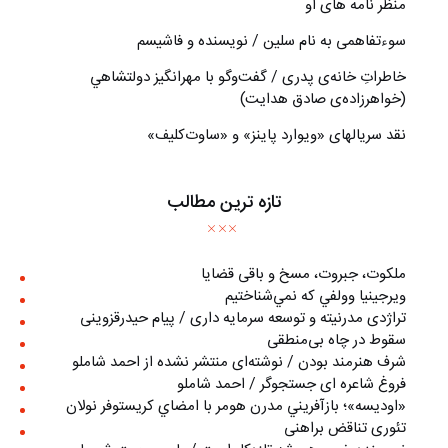
منظر نامه های او
سوءتفاهمی به نام سلین / نویسنده و فاشیسم
خاطراتِ خانه‌ی پدری / گفت‌وگو با مهرانگيز دولتشاهي
(خواهرزاده‌ی صادق هدايت)
نقد سریالهای «ویوارد پاینز» و «ساوت‌کلیف»
تازه ترین مطالب
ملکوت، جبروت، مسخ و باقی قضایا
ويرجينيا وولفي كه نمي‌شناختيم
تراژدی مدرنیته و توسعه سرمایه داری / پیام حیدرقزوینی
سقوط در چاه بی‌منطقی
شرف هنرمند بودن / نوشته‌ای منتشر نشده از احمد شاملو
فروغ شاعره ای جستجوگر / احمد شاملو
«اوديسه»؛ بازآفريني مدرن هومر با امضاي كريستوفر نولان
تئوری تناقض براهنی