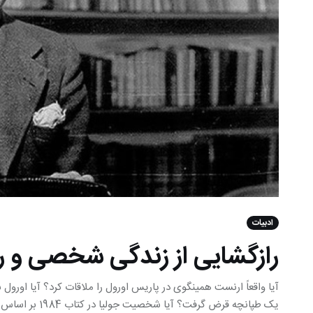
ادبیات
رازگشایی از زندگی شخصی و ر
آیا واقعاً ارنست همینگوی در پاریس اورول را ملاقات کرد؟ آیا اورو
یک طپانچه قرض گرفت؟ آیا شخصیت جولیا در کتاب 1984 بر اساس زندگی و عشق اول نویسنده با جسینتا بودیکام بود؟ و…