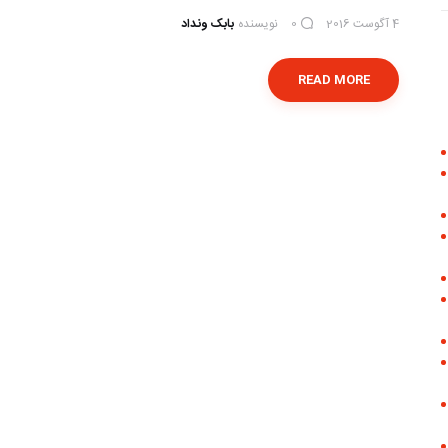
4 آگوست 2016
نویسنده
بابک ونداد
0
READ MORE