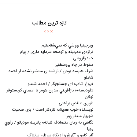
تازه ترین مطالب
ويرجينيا وولفي كه نمي‌شناختيم
تراژدی مدرنیته و توسعه سرمایه داری / پیام
حیدرقزوینی
سقوط در چاه بی‌منطقی
شرف هنرمند بودن / نوشته‌ای منتشر نشده از احمد
شاملو
فروغ شاعره ای جستجوگر / احمد شاملو
«اوديسه»؛ بازآفريني مدرن هومر با امضاي كريستوفر
نولان
تئوری تناقض براهنی
نويسنده خوب هميشه تازه‌كار است / پای صحبت
شهريار مندني‌پور
نگاهي به رمان «تصادف شبانه» پاتريك موديانو / راوي
رويا
آلبر کامو و آثارش؛ از نگاه سوزان سانتاگ