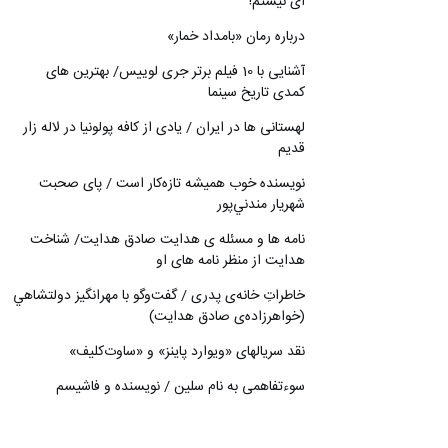
ای نیستم!
درباره رمان «بامداد خمار»
آشنایی با 10 فیلم برتر جری لوییس/ بهترین های
کمدی تاریخ سینما
لهستانی ها در ایران / یادی از کافه پولونیا در لاله زار
قدیم
نويسنده خوب هميشه تازه‌كار است / پای صحبت
شهريار مندني‌پور
نامه ها و مسئله ی هدایت صادق هدایت/ شناخت
هدایت از منظر نامه های او
خاطراتِ خانه‌ی پدری / گفت‌وگو با مهرانگيز دولتشاهي
(خواهرزاده‌ی صادق هدايت)
نقد سریالهای «ویوارد پاینز» و «ساوت‌کلیف»
سوءتفاهمی به نام سلین / نویسنده و فاشیسم