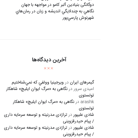
دوگانگی بنیادین آلبر کامو در مواجهه با جهان
نگاهي به چندلايگي انديشه و زبان در رمان‌هاي
شهرنوش پارسي‌پور
آخرین دیدگاه‌ها
گیمرهای ایران
در
ويرجينيا وولفي كه نمي‌شناختيم
امیدی سرور
در
نگاهی به «مرگ ايوان ايليچ» شاهکار
تولستوی
arashk
در
نگاهی به «مرگ ايوان ايليچ» شاهکار
تولستوی
شادی علیپور
در
تراژدی مدرنیته و توسعه سرمایه داری
/ پیام حیدرقزوینی
شادی علیپور
در
تراژدی مدرنیته و توسعه سرمایه داری
/ پیام حیدرقزوینی