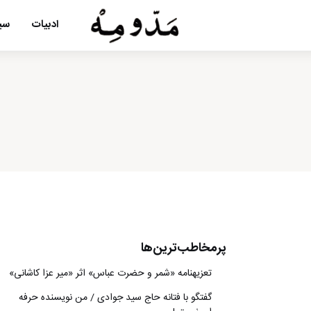
ادبیات
سین
پرمخاطب‌ترین‌ها
تعزیه‎نامه‏ «شمر و حضرت عباس» اثر «میر عزا کاشانی»
گفتگو با فتانه حاج سید جوادی / من نویسنده حرفه