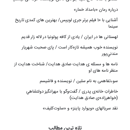
درباره رمان «بامداد خمار»
آشنایی با 10 فیلم برتر جری لوییس/ بهترین های کمدی تاریخ
سینما
لهستانی ها در ایران / یادی از کافه پولونیا در لاله زار قدیم
نويسنده خوب هميشه تازه‌كار است / پای صحبت شهريار
مندني‌پور
نامه ها و مسئله ی هدایت صادق هدایت/ شناخت هدایت از
منظر نامه های او
سوءتفاهمی به نام سلین / نویسنده و فاشیسم
خاطراتِ خانه‌ی پدری / گفت‌وگو با مهرانگيز دولتشاهي
(خواهرزاده‌ی صادق هدايت)
نقد سریالهای «ویوارد پاینز» و «ساوت‌کلیف»
تازه ترین مطالب