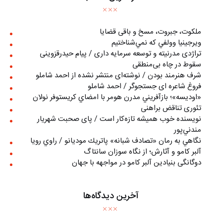
ملکوت، جبروت، مسخ و باقی قضایا
ويرجينيا وولفي كه نمي‌شناختيم
تراژدی مدرنیته و توسعه سرمایه داری / پیام حیدرقزوینی
سقوط در چاه بی‌منطقی
شرف هنرمند بودن / نوشته‌ای منتشر نشده از احمد شاملو
فروغ شاعره ای جستجوگر / احمد شاملو
«اوديسه»؛ بازآفريني مدرن هومر با امضاي كريستوفر نولان
تئوری تناقض براهنی
نويسنده خوب هميشه تازه‌كار است / پای صحبت شهريار
مندني‌پور
نگاهي به رمان «تصادف شبانه» پاتريك موديانو / راوي رويا
آلبر کامو و آثارش؛ از نگاه سوزان سانتاگ
دوگانگی بنیادین آلبر کامو در مواجهه با جهان
آخرین دیدگاه‌ها