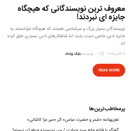
معروف ترین نویسندگانی که هیچگاه
جایزه ای نبردند!
نویسندگان بسیار بزرگ و سرشناسی هستند که هیچگاه نتوانستند به
جایزه ادبی خاصی دست یابند اما شاهکارهای ادبی بسیاری خلق کرده
اند.
11 اکتبر 2017
نویسنده
بابک ونداد
0
READ MORE
پرمخاطب‌ترین‌ها
تعزیه‎نامه‏ «شمر و حضرت عباس» اثر «میر عزا کاشانی»
گفتگو با فتانه حاج سید جوادی / من نویسنده حرفه ای نیستم!