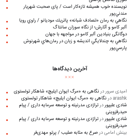
نويسنده خوب هميشه تازه‌كار است / پای صحبت شهريار
مندني‌پور
نگاهي به رمان «تصادف شبانه» پاتريك موديانو / راوي رويا
آلبر کامو و آثارش؛ از نگاه سوزان سانتاگ
دوگانگی بنیادین آلبر کامو در مواجهه با جهان
نگاهي به چندلايگي انديشه و زبان در رمان‌هاي شهرنوش
پارسي‌پور
آخرین دیدگاه‌ها
امیدی سرور
در
نگاهی به «مرگ ايوان ايليچ» شاهکار تولستوی
arashk
در
نگاهی به «مرگ ايوان ايليچ» شاهکار تولستوی
شادی علیپور
در
تراژدی مدرنیته و توسعه سرمایه داری / پیام
حیدرقزوینی
شادی علیپور
در
تراژدی مدرنیته و توسعه سرمایه داری / پیام
حیدرقزوینی
بینش امامی
در
صرع به مثابه صلیب / پرتو مهدی‌فر