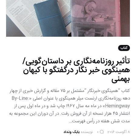
کتاب
تأثیر روزنامه‌نگاری بر داستان‌گویی/
همینگوی خبر نگار درگفتگو با کیهان
بهمنی
کتاب “همینگوی خبرنگار “مشتمل بر ۷۵ مقاله و گزارش خبری از چهار
دهه روزنامه‌نگاری ارنست میلر همینگوی با عنوان اصلی «By-Line:
Hemingway» در ماه مه سال ۱۹۶۷ چاپ شد و در ماه اول پس از
انتشار ۴۵ هزار نسخه از آن فروش رفت. در آن دوران این مجموعه به
مدت شش هفته در رأس فهرست…
8 آگوست 2016
نویسنده
بابک ونداد
0