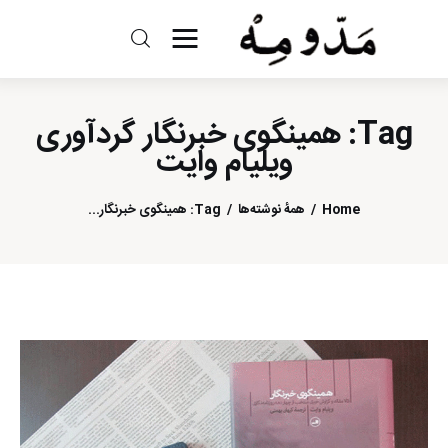
مد و مه
Tag: همینگوی خبرنگار گردآوری
ادبیات
ویلیام وایت
سینما
Home
همهٔ نوشته‌ها
Tag: همینگوی خبرنگار...
کتاب
از اقالیم دگر
درباره ما