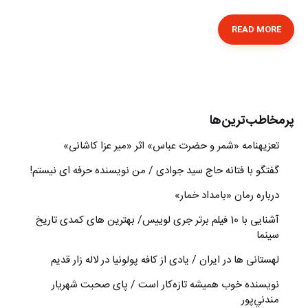
READ MORE
پرمخاطب‌ترین‌ها
تعزیه‎نامه‏ «شمر و حضرت عباس» اثر «میر عزا کاشانی»
گفتگو با فتانه حاج سید جوادی / من نویسنده حرفه ای نیستم!
درباره رمان «بامداد خمار»
آشنایی با 10 فیلم برتر جری لوییس/ بهترین های کمدی تاریخ
سینما
لهستانی ها در ایران / یادی از کافه پولونیا در لاله زار قدیم
نويسنده خوب هميشه تازه‌كار است / پای صحبت شهريار
مندني‌پور