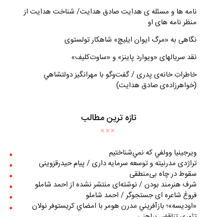
نامه ها و مسئله ی هدایت صادق هدایت/ شناخت هدایت از
منظر نامه های او
نگاهی به «مرگ ايوان ايليچ» شاهکار تولستوی
نقد سریالهای «ویوارد پاینز» و «ساوت‌کلیف»
خاطراتِ خانه‌ی پدری / گفت‌وگو با مهرانگيز دولتشاهي
(خواهرزاده‌ی صادق هدايت)
تازه ترین مطالب
ويرجينيا وولفي كه نمي‌شناختيم
تراژدی مدرنیته و توسعه سرمایه داری / پیام حیدرقزوینی
سقوط در چاه بی‌منطقی
شرف هنرمند بودن / نوشته‌ای منتشر نشده از احمد شاملو
فروغ شاعره ای جستجوگر / احمد شاملو
«اوديسه»؛ بازآفريني مدرن هومر با امضاي كريستوفر نولان
تئوری تناقض براهنی