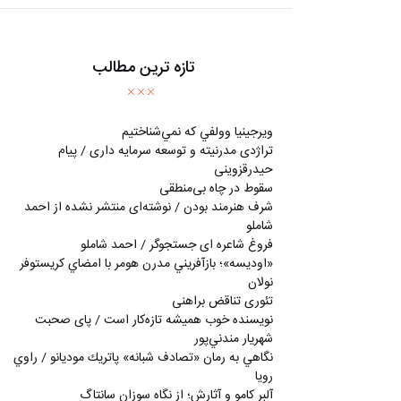
تازه ترین مطالب
ويرجينيا وولفي كه نمي‌شناختيم
تراژدی مدرنیته و توسعه سرمایه داری / پیام
حیدرقزوینی
سقوط در چاه بی‌منطقی
شرف هنرمند بودن / نوشته‌ای منتشر نشده از احمد
شاملو
فروغ شاعره ای جستجوگر / احمد شاملو
«اوديسه»؛ بازآفريني مدرن هومر با امضاي كريستوفر
نولان
تئوری تناقض براهنی
نويسنده خوب هميشه تازه‌كار است / پای صحبت
شهريار مندني‌پور
نگاهي به رمان «تصادف شبانه» پاتريك موديانو / راوي
رويا
آلبر کامو و آثارش؛ از نگاه سوزان سانتاگ