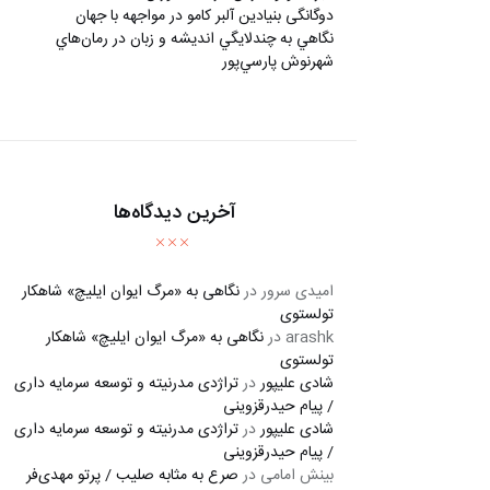
دوگانگی بنیادین آلبر کامو در مواجهه با جهان
نگاهي به چندلايگي انديشه و زبان در رمان‌هاي
شهرنوش پارسي‌پور
آخرین دیدگاه‌ها
امیدی سرور
در
نگاهی به «مرگ ايوان ايليچ» شاهکار
تولستوی
arashk
در
نگاهی به «مرگ ايوان ايليچ» شاهکار
تولستوی
شادی علیپور
در
تراژدی مدرنیته و توسعه سرمایه داری
/ پیام حیدرقزوینی
شادی علیپور
در
تراژدی مدرنیته و توسعه سرمایه داری
/ پیام حیدرقزوینی
بینش امامی
در
صرع به مثابه صلیب / پرتو مهدی‌فر