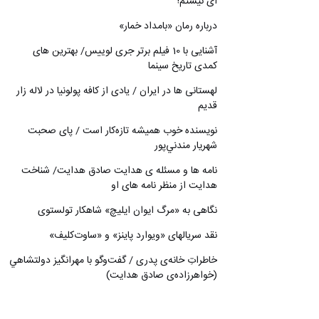
ای نیستم!
درباره رمان «بامداد خمار»
آشنایی با 10 فیلم برتر جری لوییس/ بهترین های
کمدی تاریخ سینما
لهستانی ها در ایران / یادی از کافه پولونیا در لاله زار
قدیم
نويسنده خوب هميشه تازه‌كار است / پای صحبت
شهريار مندني‌پور
نامه ها و مسئله ی هدایت صادق هدایت/ شناخت
هدایت از منظر نامه های او
نگاهی به «مرگ ايوان ايليچ» شاهکار تولستوی
نقد سریالهای «ویوارد پاینز» و «ساوت‌کلیف»
خاطراتِ خانه‌ی پدری / گفت‌وگو با مهرانگيز دولتشاهي
(خواهرزاده‌ی صادق هدايت)