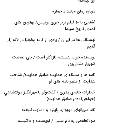
ای نیستم!
درباره رمان «بامداد خمار»
آشنایی با 10 فیلم برتر جری لوییس/ بهترین های
کمدی تاریخ سینما
لهستانی ها در ایران / یادی از کافه پولونیا در لاله زار
قدیم
نويسنده خوب هميشه تازه‌كار است / پای صحبت
شهريار مندني‌پور
نامه ها و مسئله ی هدایت صادق هدایت/ شناخت
هدایت از منظر نامه های او
خاطراتِ خانه‌ی پدری / گفت‌وگو با مهرانگيز دولتشاهي
(خواهرزاده‌ی صادق هدايت)
نقد سریالهای «ویوارد پاینز» و «ساوت‌کلیف»
سوءتفاهمی به نام سلین / نویسنده و فاشیسم