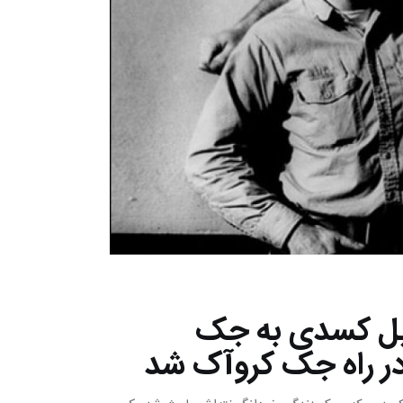
1 کلمه ای نیل کسدی به جک
در راه جک کروآک شد