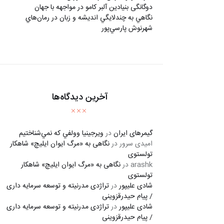
دوگانگی بنیادین آلبر کامو در مواجهه با جهان
نگاهي به چندلايگي انديشه و زبان در رمان‌هاي
شهرنوش پارسي‌پور
آخرین دیدگاه‌ها
گیمرهای ایران
در
ويرجينيا وولفي كه نمي‌شناختيم
امیدی سرور
در
نگاهی به «مرگ ايوان ايليچ» شاهکار
تولستوی
arashk
در
نگاهی به «مرگ ايوان ايليچ» شاهکار
تولستوی
شادی علیپور
در
تراژدی مدرنیته و توسعه سرمایه داری
/ پیام حیدرقزوینی
شادی علیپور
در
تراژدی مدرنیته و توسعه سرمایه داری
/ پیام حیدرقزوینی