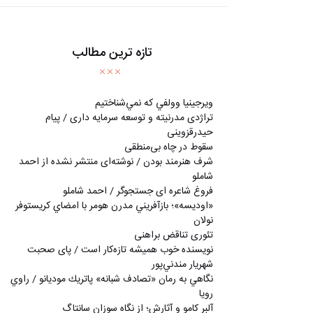
تازه ترین مطالب
ويرجينيا وولفي كه نمي‌شناختيم
تراژدی مدرنیته و توسعه سرمایه داری / پیام
حیدرقزوینی
سقوط در چاه بی‌منطقی
شرف هنرمند بودن / نوشته‌ای منتشر نشده از احمد
شاملو
فروغ شاعره ای جستجوگر / احمد شاملو
«اوديسه»؛ بازآفريني مدرن هومر با امضاي كريستوفر
نولان
تئوری تناقض براهنی
نويسنده خوب هميشه تازه‌كار است / پای صحبت
شهريار مندني‌پور
نگاهي به رمان «تصادف شبانه» پاتريك موديانو / راوي
رويا
آلبر کامو و آثارش؛ از نگاه سوزان سانتاگ