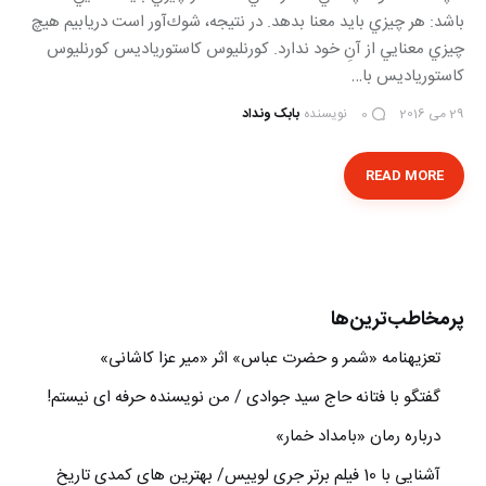
باشد: هر چيزي بايد معنا بدهد. در نتيجه، شوك‌آور است دريابيم هيچ
چيزي معنايي از آنِ خود ندارد. كورنليوس كاستورياديس كورنليوس
كاستورياديس با…
29 می 2016
نویسنده
بابک ونداد
0
READ MORE
پرمخاطب‌ترین‌ها
تعزیه‎نامه‏ «شمر و حضرت عباس» اثر «میر عزا کاشانی»
گفتگو با فتانه حاج سید جوادی / من نویسنده حرفه ای نیستم!
درباره رمان «بامداد خمار»
آشنایی با 10 فیلم برتر جری لوییس/ بهترین های کمدی تاریخ