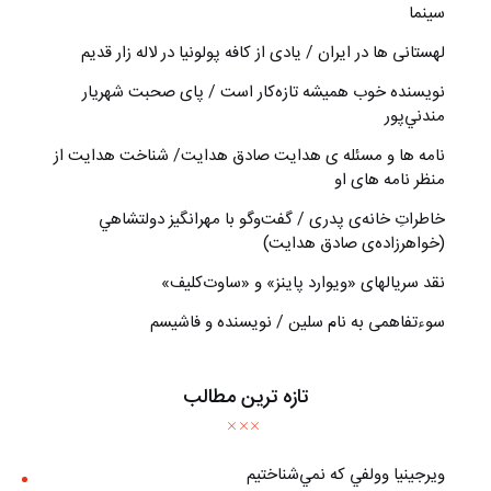
سینما
لهستانی ها در ایران / یادی از کافه پولونیا در لاله زار قدیم
نويسنده خوب هميشه تازه‌كار است / پای صحبت شهريار
مندني‌پور
نامه ها و مسئله ی هدایت صادق هدایت/ شناخت هدایت از
منظر نامه های او
خاطراتِ خانه‌ی پدری / گفت‌وگو با مهرانگيز دولتشاهي
(خواهرزاده‌ی صادق هدايت)
نقد سریالهای «ویوارد پاینز» و «ساوت‌کلیف»
سوءتفاهمی به نام سلین / نویسنده و فاشیسم
تازه ترین مطالب
ويرجينيا وولفي كه نمي‌شناختيم