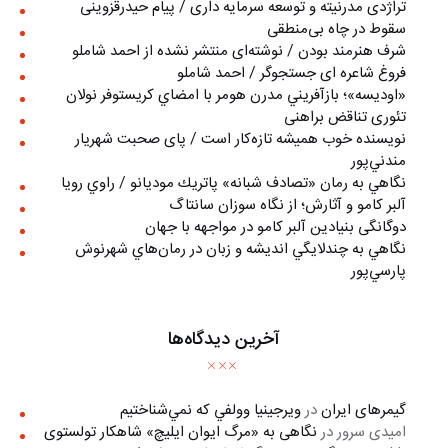
تراژدی مدرنیته و توسعه سرمایه داری / پیام حیدرقزوینی
سقوط در چاه بی‌منطقی
شرف هنرمند بودن / نوشته‌ای منتشر نشده از احمد شاملو
فروغ شاعره ای جستجوگر / احمد شاملو
«اوديسه»؛ بازآفريني مدرن هومر با امضاي كريستوفر نولان
تئوری تناقض براهنی
نويسنده خوب هميشه تازه‌كار است / پای صحبت شهريار
مندني‌پور
نگاهي به رمان «تصادف شبانه» پاتريك موديانو / راوي رويا
آلبر کامو و آثارش؛ از نگاه سوزان سانتاگ
دوگانگی بنیادین آلبر کامو در مواجهه با جهان
نگاهي به چندلايگي انديشه و زبان در رمان‌هاي شهرنوش
پارسي‌پور
آخرین دیدگاه‌ها
گیمرهای ایران
در
ويرجينيا وولفي كه نمي‌شناختيم
امیدی سرور
در
نگاهی به «مرگ ايوان ايليچ» شاهکار تولستوی