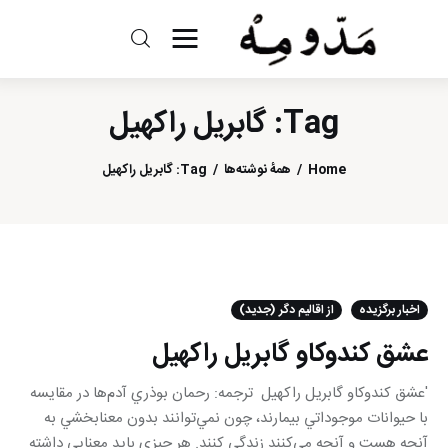
مد و مه
Tag: گابريل راكهيل
ادبیات
Home
همهٔ نوشته‌ها
Tag: گابريل راكهيل
سینما
کتاب
از اقالیم دگر
اخبار برگزیده
از اقالیم دگر (جدید)
درباره ما
عشق كندوكاو گابريل راكهيل
'عشق كندوكاو گابريل راكهيل ترجمه: رحمان بوذري آدم‌ها در مقايسه
با حيوانات موجوداتي بيمارند، چون نمي‌توانند بدون معنابخشي به
آنچه هست و آنچه مي‌كنند زندگي كنند. هر چيزي بايد معنايي داشته