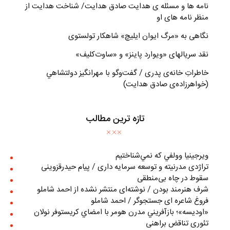
نامه ها و مسئله ی هدایت صادق هدایت/ شناخت هدایت از
منظر نامه های او
نگاهی به «مرگ ايوان ايليچ» شاهکار تولستوی
نقد سریالهای «ویوارد پاینز» و «ساوت‌کلیف»
خاطراتِ خانه‌ی پدری / گفت‌وگو با مهرانگيز دولتشاهي
(خواهرزاده‌ی صادق هدايت)
تازه ترین مطالب
ويرجينيا وولفي كه نمي‌شناختيم
تراژدی مدرنیته و توسعه سرمایه داری / پیام حیدرقزوینی
سقوط در چاه بی‌منطقی
شرف هنرمند بودن / نوشته‌ای منتشر نشده از احمد شاملو
فروغ شاعره ای جستجوگر / احمد شاملو
«اوديسه»؛ بازآفريني مدرن هومر با امضاي كريستوفر نولان
تئوری تناقض براهنی