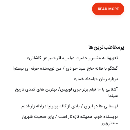
READ MORE
پرمخاطب‌ترین‌ها
تعزیه‎نامه‏ «شمر و حضرت عباس» اثر «میر عزا کاشانی»
گفتگو با فتانه حاج سید جوادی / من نویسنده حرفه ای نیستم!
درباره رمان «بامداد خمار»
آشنایی با 10 فیلم برتر جری لوییس/ بهترین های کمدی تاریخ
سینما
لهستانی ها در ایران / یادی از کافه پولونیا در لاله زار قدیم
نويسنده خوب هميشه تازه‌كار است / پای صحبت شهريار
مندني‌پور