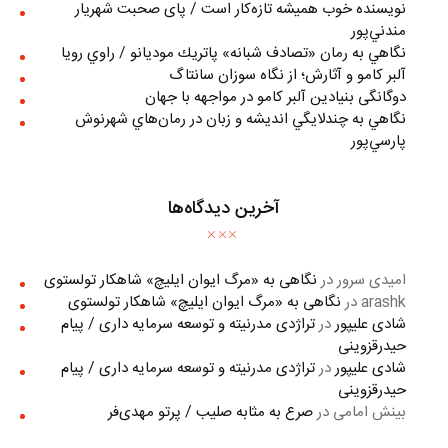
نويسنده خوب هميشه تازه‌كار است / پای صحبت شهريار
مندني‌پور
نگاهي به رمان «تصادف شبانه» پاتريك موديانو / راوي رويا
آلبر کامو و آثارش؛ از نگاه سوزان سانتاگ
دوگانگی بنیادین آلبر کامو در مواجهه با جهان
نگاهي به چندلايگي انديشه و زبان در رمان‌هاي شهرنوش
پارسي‌پور
آخرین دیدگاه‌ها
امیدی سرور
در
نگاهی به «مرگ ايوان ايليچ» شاهکار تولستوی
arashk
در
نگاهی به «مرگ ايوان ايليچ» شاهکار تولستوی
شادی علیپور
در
تراژدی مدرنیته و توسعه سرمایه داری / پیام
حیدرقزوینی
شادی علیپور
در
تراژدی مدرنیته و توسعه سرمایه داری / پیام
حیدرقزوینی
بینش امامی
در
صرع به مثابه صلیب / پرتو مهدی‌فر