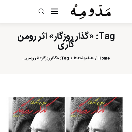
مد و مه
Tag: «گذار روزگار» اثر رومن
ادبیات
گاری
سینما
Home
همهٔ نوشته‌ها
Tag: «گذار روزگار» اثر رومن...
کتاب
از اقالیم دگر
درباره ما