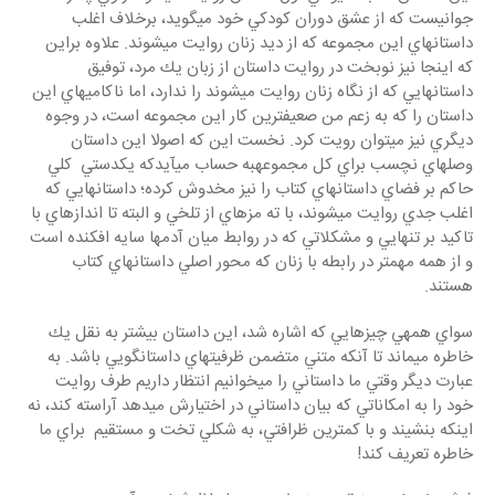
جواني‎ست كه از عشق دوران كودكي خود مي‎گويد، برخلاف اغلب 
داستانهاي اين مجموعه كه از ديد زنان روايت مي‎شوند. علاوه براين 
كه اينجا نيز نوبخت در روايت داستان از زبان يك مرد، توفيق 
داستانهايي كه از نگاه زنان روايت مي‎شوند را ندارد، اما ناكامي‎هاي اين 
داستان را كه به زعم من صعيف‎ترين كار اين مجموعه است، در وجوه 
ديگري نيز مي‎توان رويت كرد. نخست اين كه اصولا اين داستان 
وصله‎اي نچسب براي كل مجموعهبه حساب مي‎آيدكه يكدستي  كلي 
حاكم بر فضاي داستانهاي كتاب را نيز مخدوش كرده؛ داستانهايي كه 
اغلب جدي روايت مي‎شوند، با ته مزه‎اي از تلخي و البته تا اندازه‎اي با 
تاكيد بر تنهايي و مشكلاتي كه در روابط ميان آدمها سايه افكنده است 
و از همه مهمتر در رابطه با زنان كه محور اصلي داستانهاي كتاب 
هستند.
سواي همه‎ي چيزهايي كه اشاره شد، اين داستان بيشتر به نقل يك 
خاطره‎ مي‎ماند تا آنكه متني متضمن ظرفيت‎هاي داستانگويي باشد. به 
عبارت ديگر وقتي ما داستاني را مي‎خوانيم انتظار داريم طرف روايت 
خود را به امكاناتي كه بيان داستاني در اختيارش مي‎دهد آراسته كند، نه 
اينكه بنشيند و با كمترين ظرافتي، به شكلي تخت و مستقيم  براي ما 
خاطره تعريف كند!