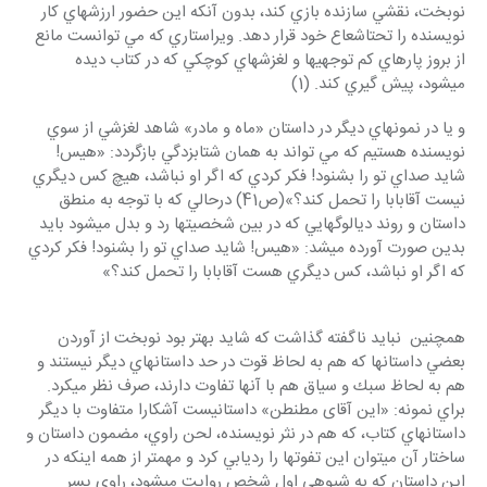
نوبخت، نقشي سازنده بازي كند، بدون آنكه اين حضور ارزش‎هاي كار 
نويسنده را تحت‎اشعاع خود قرار دهد. ويراستاري كه مي توانست مانع 
از بروز پاره‎اي كم توجهي‎ها و لغزش‎هاي كوچكي كه در كتاب ديده 
مي‎شود، پيش گيري كند. (1)
و يا در نمونه‎اي ديگر در داستان «ماه و مادر» شاهد لغزشي از سوي 
نويسنده هستيم كه مي تواند به همان شتابزدگي بازگردد: «هيس! 
شايد صداي تو را بشنود! فكر كردي كه اگر او نباشد، هيچ كس ديگري 
نيست آقابابا را تحمل كند؟»(ص41) درحالي كه با توجه به منطق 
داستان و روند ديالوگ‎هايي كه در بين شخصيت‎ها رد و بدل مي‎شود بايد 
بدين صورت آورده مي‎شد: «هيس! شايد صداي تو را بشنود! فكر كردي 
كه اگر او نباشد، كس ديگري هست آقابابا را تحمل كند؟»
همچنين  نبايد ناگفته گذاشت كه شايد بهتر بود نوبخت از آوردن 
بعضي داستانها كه هم به لحاظ قوت در حد داستانهاي ديگر نيستند و 
هم به لحاظ سبك و سياق هم با آنها تفاوت دارند، صرف نظر مي‎كرد. 
براي نمونه: «این آقای مطنطن» داستاني‎ست آشكارا متفاوت با ديگر 
داستانهاي كتاب، كه هم در نثر نويسنده، لحن راوي، مضمون داستان و 
ساختار آن مي‎توان اين تفوت‎ها را رديابي كرد و مهمتر از همه اينكه در 
اين داستان كه به شيوه‎ي اول شخص روايت مي‎شود، راوي پسر 