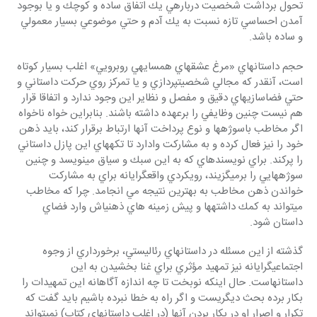
تحول برداشت شخصيت درباره‎ي يك اتفاق ساده و كوچك و يا بوجود 
آمدن احساسي تازه نسبت به يك آدم و حتي موضوعي بسيار معمولي 
و ساده باشد.
حجم داستانهاي «مرغ عشق‎هاي همسايه‎ي روبرويي» اغلب بسيار كوتاه 
است، آنقدر كه مجالي شخصيت‎پردازي و يا تمركز روي حركت داستاني و 
حتي فضاسازي‎هاي دقيق و مفصل و نظاير اين وجود ندارد و اتفاقا قرار 
هم نيست چنين وظايفي را برعهده داشته باشند. بنابراين خواه ناخواه 
اگر مخاطب باسوژه‎ها و نوع پرداخت آنها ارتباط برقرار كند، بايد ذهن 
خود را نيز فعال كرده و به مشاركت وادارد تا تكه‎هاي اين پازل داستاني 
را پركند. براي نويسنده‎اي كه به اين سبك و سياق مي‎نويسد و چنين 
سوژه‎هايي را برمي‎گزيند، رويكردي واقعگرايانه براي به مشاركت 
خواندن ذهن مخاطب به بهترين نتيجه مي انجامد. چرا كه مخاطب 
مي‎تواند به كمك داشته‎ها و پيش زمينه هاي ذهني‎اش وارد فضاي 
داستان شود.
گذشته از اين مسئله در داستانهاي رئاليستي، برخورداري از وجوه 
اجتماعي‎گرايانه نيز تمهيد مؤثري براي غنا بخشيدن به اين 
داستانهاست. حال اينكه نوبخت تا چه اندازه آگاهانه اين تمهيدات را 
بكار برده بحث ديگري‎ست و اگر راه به خطا نبرده باشيم بايد گفت كه 
تكرار و اصرار او در بكار بردن آنها (در اغلب داستانهاي كتاب) نمي‎تواند 