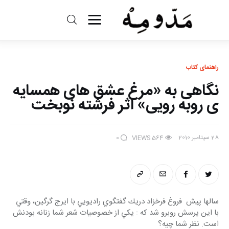
مد و مه
ادبیات
راهنمای کتاب
نگاهی به «مرغ عشق های همسایه
سینما
ی روبه رویی» اثر فرشته نوبخت
کتاب
28 سپتامبر 2010
0
VIEWS
564
از اقالیم دگر
درباره ما
سالها پيش  فروغ فرخ‎زاد دريك گفتگوي راديويي با ايرج گرگين، وقتي 
با اين پرسش روبرو شد كه : يكي از خصوصيات شعر شما زنانه بودنش 
است‎. نظر شما
چيه؟