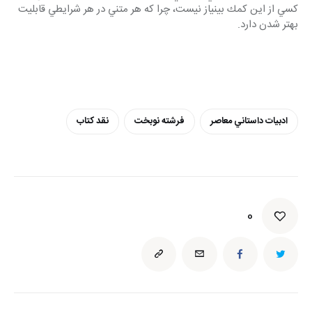
كسي از اين كمك بي‎نياز نيست، چرا كه هر متني در هر شرايطي قابليت 
بهتر شدن دارد.
ادبيات داستاني معاصر
فرشته نوبخت
نقد كتاب
0