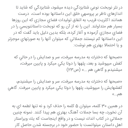
در نثر نوبخت نوعي شتابزدگي ديده مي‎شود، شتابزدگي كه شايد تا 
اندازه‎اي ناظر بر پروسه‎ي خلق اين داستانها بوده است،  درست 
همانند اكثريت قريب به اتفاق توليدات فضاي مجازي كه اين روزها 
بسيار هم متداولند. اين را نه از آن رو كه نوبخت داستان‎نويسي را در 
فضاي مجازي آزموده و آغاز كرده، بلكه بدين دليل بايد گفت كه در 
اين داستانها كم نيستند جملاتي كه مي‎توان آنها را به صورت‎هاي موجزتر 
و يا احتمالا بهتري هم نوشت:
«صبح‎ها كه دخترك به مدرسه مي‎رفت، سر و صدايش را در حالي كه 
كفش مي‎پوشيد و بعد، پله‎ها را دوتا يكي مي‎كرد و پايين مي‎رفت، 
مي‎شنيدم و گاهي هم …» (ص23)
«صبح‎ها كه دخترك به مدرسه مي‎رفت، سر و صدايش را مي‎شنيدم، 
كفش‎هايش را مي‎پوشيد، پله‎ها را دوتا يكي مي‎كرد و پايين مي‎رفت. گاهي 
هم…»
در همين 30 كلمه، مي‎توان 5 كلمه را حذف كرد و نه تنها لطمه اي به 
آن نخورد، چه بسا جملات آهنگ بهتري هم پيدا كنند. نمونه چنين 
جملاتي در كتاب اندك نيست و در واقع اينجاست كه يك ويراستار 
اهل داستان مي‎توانست با حضور خود در برجسته شدن حاصل كار 