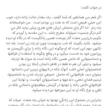
در جواب گفت:
اگر شعر من همانطور كه شما گفتيد ، يك مقدار حالت زنانه دارد، خوب 
اين خيلي طبيعي است كه به علت زن بودنم است . من خوشبختانه 
يك زنم . اما اگر پاي سنجش ارزش هاي هنري پيش بيايد فكر مي 
كنم ديگر جنسيت نمي‎تواند مطرح باشد…» اين مقدمه را آوردم كه 
بگويم بارزترين صفت آثار نوبخت همين زنانگي‎ست كه در نگاه او ديده 
مي‎شود. شايد بگويند كه خب بديهي‎ست چون او يك زن است. بله، اما 
نكته‎ي مهم اين است كه او چگونه اين نگاه زنانه را براي نگريستن به 
پيرامون خود به خدمت مي‎گيرد و در واقع چگونه با استفاده از ظرافت‎ها 
و حساسيت‎هايي كه خاص همين نگاه زنانه‎ است به سوژه ها نزديك 
مي‎شود و تبلور آن هم نه فقط در ظاهر داستان (مثلا زن بودن 
شخصيت‎هاي اصلي اغلب آنها)، بلكه در لايه‎هاي زيرين اين داستانها 
مي‎توان ديد، ظرافت‎هايي كه حاصل  نحوه‎ي نزديك شدن به شخصيت‎ها، 
ترسيم فضاي ذهني، دغدغه‎ها و حساسيت‎هاي آنهاست. و نهايتا اين 
ظرافت‎هاي خاص زنانه را نه‎تنها در گزينش موقعيت‎هاي داستاني بلكه در 
تلقي و نوع نگاه او به اين سوژه‎ها نيز ديده مي‎شود.
بنابراين در مجموع اين زنانگي نه‎تنها به عنوان يك صفت  صرف، كه 
به دليل نحوه بازتاب آن در اين داستانها، يك امتياز براي آثار نوبخت 