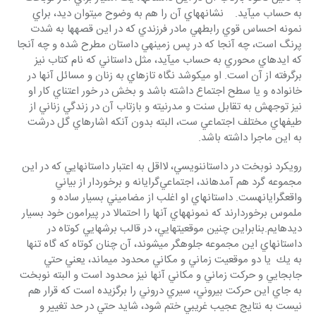
به حساب مي‎آيد.    نشانه‎هاي آن را هم به وضوح مي‎توان ديد، براي 
نمونه احساس قوي رابطه‎ي مادر فرزندي كه در اين قصه‎ها به شدت 
پرنگ است، چه آنجا كه در پس زمينه‎ي داستان مطرح شده و چه آنجا 
كه ايده‎اي محوري به حساب مي‎آيد، مثل داستاني كه نام كتاب نيز 
برگرفته از آن است. او مي‎كوشد نگاه تازه‎اي به زنان و مسائل آنها در 
خانواده و يا سطح اجتماع داشته باشد و بخش در خور اعتناي كار او 
نيز توجهش به تقابل سنت و مدرنيته و بازتاب آن در زندگي زناني از 
طيف‎هاي مختلف اجتماعي ست، البته بدون آنكه اشاره‎اي گل درشت 
به اين ماجرا داشته باشد.
رويكرد نوبخت در داستان‎نويسي، لااقل به اعتبار داستانهايي كه در اين 
مجموعه گرد هم آمده‎اند، اجتماعي‌گرايانه و برخوردار از بياني 
واقعگرايانه‎ست. داستانهاي او اغلب از مضاميني بسيار ساده و 
ملموس برخوردارند كه نمونه‎هاي آنها را احتمالا در پيرامون خود بسيار  
ديده‎ايم.بنابراين چنين موقعيت‎هايي، در قالب برشهايي كوتاه در 
داستانهاي اين مجموعه جلوه‎گر مي‎شوند، آن چنان كوتاه كه گاه تنها 
به يك  يا دو موقعيت زماني و مكاني محدود مي‎ماند، يعني حتي 
جابجايي و حركت زماني و مكاني آنها نيز محدود است و البته نوبخت 
به جاي اين حركت بيروني، سيري دروني را برگزيده است كه قرار هم 
نيست به نتايج عجيب غريبي ختم شود، شايد حتي در حد تغيير و 