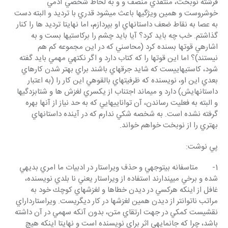
فرشته نوبخت، منتقدي منصف و و به لحاظ شخصي آدمي 
خوش‎روست و همين ويژگي‎ها باعث مي‎شود قدري با ترديد و البته دست 
به عصا به نقاط ضعف داستانهاي او بپردازم، اما نهايتا ترديد ها را كنار 
گذاشتم. خب چه بايد كرد؟ آيا بايد چشم را بركاستي‎ها بست و به 
اشاره‎ي قوت‎ها بسنده كرد (محاسني كه در اين مجموعه كم هم 
نيستند)؟ اما اين قوت‎ها را كه كتاب دارد و اگر نكته‎ي مهمي بايد گفته 
شود، كاستي‎هايي‎ست كه شايد جرقه‎اي باشند براي بهتر شدن كارهاي 
بعدي اين او، نويسنده كه ظرفيت‎هاي بالقوه‎‎ي اين كار را (به اعتبار 
داستانهايش) دارد و مي‎ماند اجتناب از يكسري لغزش ها و شتابزدگي‎ها 
و البته به فعليت رساندن، آن توانايي‎هايي كه به حد نياز از آنها بهره 
گرفته نشده است. به شخصه شكي ندارم كه در آينده داستانهاي 
بهتري را از نوبخت خواهم خواند.
پي نوشت:
1-       متاسفانه بي‎توجهي و حذف ويراستار در ادبيات ما امري بديهي 
شده و برخي مي‎پندارند استفاده از ويراستار يعني نا بلدي نويسنده، 
غافل از اينكه هركسي در ديدن خطاها و لغزش‎هاي كوچك خود به 
مراتب ناتوان‎تر از ديدن همين لغزش‎ها در كار ديگري‎ست. ويراستارداراي 
نقشي‎ست كمكي در جهت ارتقاي متن، بدون آنكه سهمي در آن داشته 
باشد، چرا كه جانمايه‎ي اثر براي نويسنده است و نهايتا اينكه هيچ 