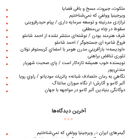
ملکوت، جبروت، مسخ و باقی قضایا
ويرجينيا وولفي كه نمي‌شناختيم
تراژدی مدرنیته و توسعه سرمایه داری / پیام حیدرقزوینی
سقوط در چاه بی‌منطقی
شرف هنرمند بودن / نوشته‌ای منتشر نشده از احمد شاملو
فروغ شاعره ای جستجوگر / احمد شاملو
«اوديسه»؛ بازآفريني مدرن هومر با امضاي كريستوفر نولان
تئوری تناقض براهنی
نويسنده خوب هميشه تازه‌كار است / پای صحبت شهريار
مندني‌پور
نگاهي به رمان «تصادف شبانه» پاتريك موديانو / راوي رويا
آلبر کامو و آثارش؛ از نگاه سوزان سانتاگ
دوگانگی بنیادین آلبر کامو در مواجهه با جهان
آخرین دیدگاه‌ها
گیمرهای ایران
در
ويرجينيا وولفي كه نمي‌شناختيم