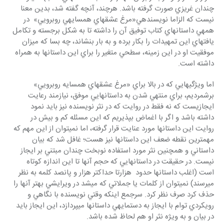
چندان غريزي صورت گرفته باشد. هرچند، آنچه گفته شد، بدين معنا 
نيست كه الزاما نويسنده‎ي«مرغ عشق‎هاي همسايه‎ي روبرويي»  در 
همه‎ي داستانهاي كتاب توفيق آن را داشته تا به شكل برجسته و تكامل 
يافته‎‎اي اين تمهيدات را بكار برده و به بار بنشاند، چه بسا كه ميزان 
موفقيت او در اين زمينه، سطحي متغير را براي اين داستان‎ها به همراه 
داشته است.
اما ويژگي‎هايي كه در بالا براي «مرغ عشق‎هاي همسايه روبرويي» 
برشمرديم، براي منتهي شدن به داستانهايي موفق، نيازمند رعايت 
ايجازي‎ست كه نه فقط در روايت كه در نثر نويسنده نيز بايد نمود 
داشته باشد و اگر با اغماض بپذيريم كه اين مسئله كم و بيش در 
روايت اين داستانها مورد عنايت قرار گرفته، اما نمي‎توان از اين مهم كه 
مهمترين نقطه ضعف اين داستانها نيز هست؛ غافل شد كه بيان 
داستاني و همچنين نثر مورد استفاده نوبخت چندان مبتني بر ايجاز 
نيست. در حقيقت در داستانهايي كه حجم آنها تا اين اندازه كوتاه 
است (اغلب داستانها حدود  هزارتا حداكتر هزار و پانصد كلمه به نظر 
مي‎رسند) نمي‎توان از كلمات يا جملاتي كه مي‎شد در ويرايشي بهتر آنها را 
حذف كرد صرف نظر كرد. سرجمع اينكه وقتي نويسنده با نگاهي و 
رويكردي توام با ايجاز به دستمايه‎ي داستانها مي‎پردازد، اين ايجاز بايد 
در بيان و به ويژه نثر او هم لحاظ شده باشد.