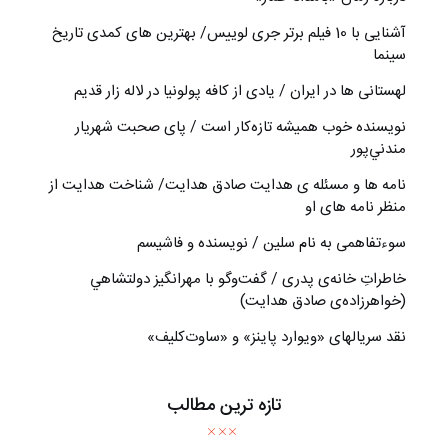
آشنایی با 10 فیلم برتر جری لوییس/ بهترین های کمدی تاریخ
سینما
لهستانی ها در ایران / یادی از کافه پولونیا در لاله زار قدیم
نويسنده خوب هميشه تازه‌كار است / پای صحبت شهريار
مندني‌پور
نامه ها و مسئله ی هدایت صادق هدایت/ شناخت هدایت از
منظر نامه های او
سوءتفاهمی به نام سلین / نویسنده و فاشیسم
خاطراتِ خانه‌ی پدری / گفت‌وگو با مهرانگيز دولتشاهي
(خواهرزاده‌ی صادق هدايت)
نقد سریالهای «ویوارد پاینز» و «ساوت‌کلیف»
تازه ترین مطالب