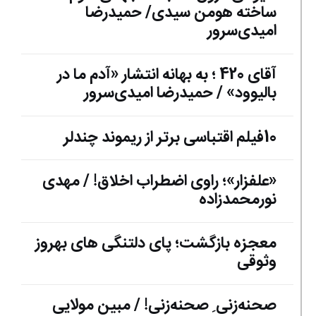
ساخته هومن سیدی/ حمیدرضا
امیدی‌سرور
آقای 420 ؛ به بهانه انتشار «آدم ما در
بالیوود» / حمیدرضا امیدی‌سرور
10فیلم اقتباسی برتر از ریموند چندلر
«علفزار»؛ راوی اضطراب اخلاق! / مهدی
نورمحمدزاده
معجزه بازگشت؛ پای دلتنگی های بهروز
وثوقی
صحنه‌زنی ِ صحنه‌زنی! / مبین مولایی