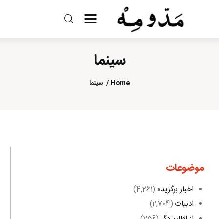
مد و مه
سینما
ادبیات
Home
سینما
سینما
کتاب
از اقالیم دگر
درباره ما
موضوعات
اخبار برگزیده
(4,261)
ادبیات
(2,704)
از اقالیم دگر
(256)