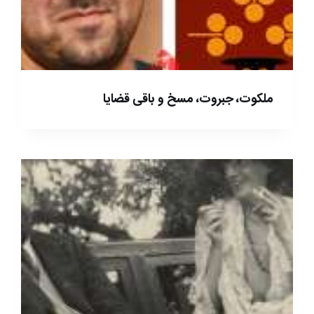
ملکوت، جبروت، مسخ و باقی قضایا