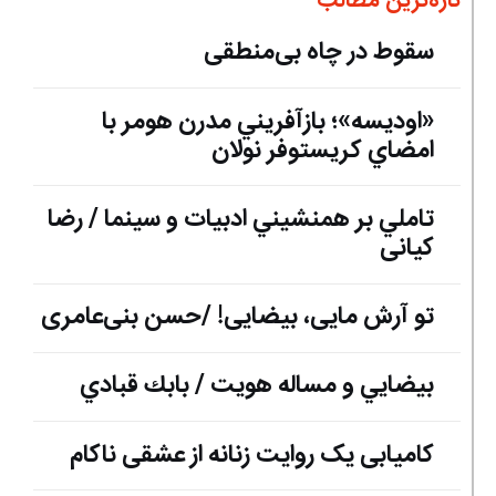
تازه‌ترین مطالب
سقوط در چاه بی‌منطقی
«اوديسه»؛ بازآفريني مدرن هومر با
امضاي كريستوفر نولان
تاملي بر همنشيني ادبيات و سينما / رضا
کیانی
تو آرش مایی، بیضایی! /حسن ‌بنی‌عامری
بيضايي و مساله هويت / بابك قبادي
کامیابی یک روایت زنانه از عشقی ناکام