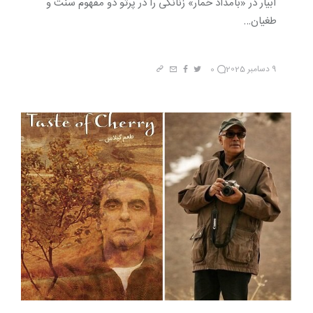
آبیار در «بامداد خمار» زنانگی را در پرتو دو مفهوم سنت و
طغیان…
9 دسامبر 2025
0