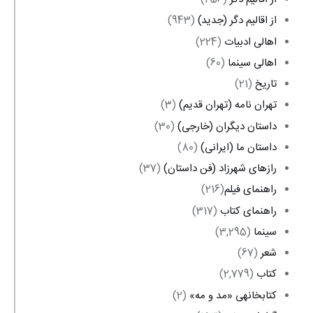
از اقالیم دگر (جدید)
(943)
اهالی ادبیات
(224)
اهالی سینما
(60)
تاریخ
(21)
تهران نامه (تهران قدیم)
(3)
داستان ديگران (خارجی)
(30)
داستان ما (ایرانی)
(80)
رازهای شهرزاد (فن داستان)
(37)
راهنمای فیلم‎
(216)
راهنمای کتاب
(317)
سینما
(3,295)
شعر
(67)
کتاب
(2,779)
کتابخانه‎ی «مد و مه»
(2)