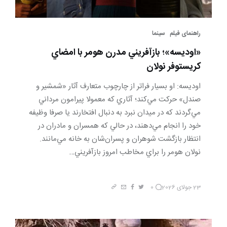
راهنمای فیلم‎
سینما
«اوديسه»؛ بازآفريني مدرن هومر با امضاي
كريستوفر نولان
اوديسه: او بسيار فراتر از چارچوب متعارف آثار «شمشير و
صندل» حركت مي‌كند؛ آثاري كه معمولا پيرامون مرداني
مي‌گردند كه در ميدان نبرد به دنبال افتخارند يا صرفا وظيفه
خود را انجام مي‌دهند، در حالي كه همسران و مادران در
انتظار بازگشت شوهران و پسران‌شان به خانه مي‌مانند.
نولان هومر را براي مخاطب امروز بازآفريني…
23 جولای 2026
0