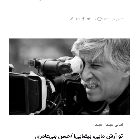
3 جولای 2026
0
اهالی سینما
سینما
تو آرش مایی، بیضایی! /حسن ‌بنی‌عامری