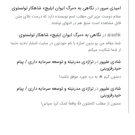
امیدی سرور
در
نگاهی به «مرگ ايوان ايليچ» شاهکار تولستوی
سلام دوست عزیز این مطلب اسم نویسنده دارد که درست بالای متن
قابل مشاهده است منبع هم در انتهای نوشته…
arashk
در
نگاهی به «مرگ ايوان ايليچ» شاهکار تولستوی
شما مقاله من رو بدون اجازه با نام خودتون در سایت انتشار دادید حتما
از شما شکایت میکنم
شادی علیپور
در
تراژدی مدرنیته و توسعه سرمایه داری / پیام
حیدرقزوینی
دمتون گرم 🔥 به درد خورد موفق باشید!
شادی علیپور
در
تراژدی مدرنیته و توسعه سرمایه داری / پیام
حیدرقزوینی
ممنون از مطلب کاملتون 👍 واقعاً کمک کرد سپاس!