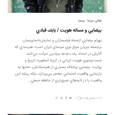
اهالی سینما
سینما
بيضايي و مساله هويت / بابك قبادي
بهرام بيضايي ازجمله فيلمسازان و نمايش‌نامه‌نويسان
برجسته جريان موج نوي سينماي ايران است؛ هنرمندي كه
آثارش در امتداد يك دغدغه بنيادين حركت مي‌كنند:
جست‌وجوي هويت ايراني در آيينه اسطوره، تاريخ و
روايت. بيضايي برخلاف بسياري از هم‌نسلانش، نه‌تنها به
بازنمايي واقعيت اجتماعي معاصر مي‌پردازد، بلكه ريشه اين
واقعيت را در لايه‌هاي عميق‌تري از حافظه جمعي…
28 دسامبر 2025
0