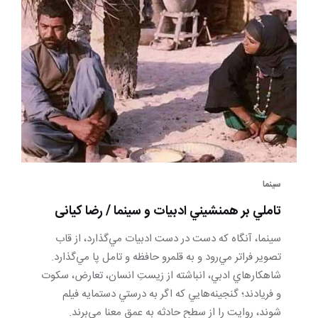
سینما
تاملي بر همنشيني ادبيات و سينما / رضا کیانی
سينما، آنگاه كه دست در دست ادبيات مي‌گذارد، از قاب
تصوير فراتر مي‌رود و به قلمرو حافظه و تامل پا مي‌گذارد.
شاهكارهاي ادبي، انباشته از زيستِ انسان، تعارض، سكوت
و فريادند؛ گنجينه‌هايي كه اگر به درستي دستمايه فيلم
شوند، روايت را از سطح حادثه به عمق معنا مي‌برند.