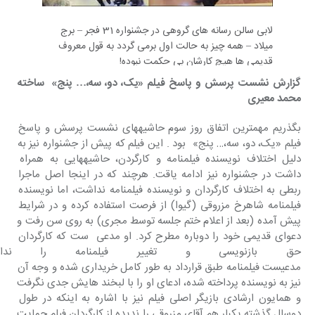
لابی سالن رسانه های گروهی در جشنواره 31 فجر – برج
میلاد – همه چیز به حالت اول برمی گردد به قول معروف
قدیمی ها هیچ کارشان بی حکمت نبوده!
گزارش نشست پرسش و پاسخ فیلم «یک، دو، سه،… پنج»  ساخته 
محمد معیری
بگذریم مهمترین اتفاق روز سوم حاشیه‎های نشست پرسش و پاسخ 
فیلم «یک، دو، سه،… پنج»  بود . این فیلم که پیش از جشنواره نیز به 
دلیل اختلاف نویسنده فیلمنامه و کارگردن، حاشیه‎هایی به همراه 
داشت در جشنواره نیز ادامه یاقت. هرچند که در اینجا اصل ماجرا 
ربطی به اختلاف کارگردان و نویسنده فیلمنامه نداشت، اما نویسنده 
فیلمنامه شاهرخ مزروقی (گیوا) از فرصت استفاده کرده و در شرایط 
پیش آمده (بعد از اعلام ختم جلسه توسط مجری) به روی سن رفت و 
دعوای قدیمی خود را دوباره مطرح کرد. او مدعی  ست که کارگردان 
حق بازنویسی و تغییر فیلمنامه را ن
مدعی‎ست فیلمنامه طبق قرارداد به طور کامل خریداری شده و وجه آن 
نیز به نویسنده پرداخته شده، ادعای او را با لبخند هایش جدی نگرفت 
و همایون ارشادی بازیگر اصلی فیلم نیز با اشاره به اینکه در طول 
دوسال گذشته یکبار هم آقای مزروقی را ندیده از کارگردان فیلم حمایت 