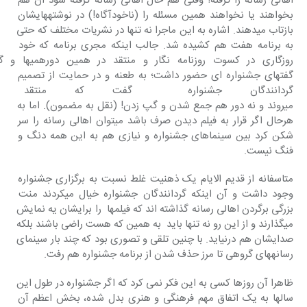
اهالی رسانه را گرفته! وقتی هم حال اهالی رسانه گرفته شود آن هم 
بخواهند یا نخواهند همین مسئله را (ناخودآگاه!) در نوشته‎هایشان 
بازتاب می‎دهند. اشاره به این ماجرا نه تنها در نشریات مختلف که حتی 
به برنامه هفت هم کشیده شد. جالب اینکه مجری برنامه که خود 
روزگاری در کسوت روزنامه نگار و من
گفت‎های جشنواره ای حضور داشت؛ به طعنه و در حمایت از تصمیم 
گردانندگان جشنواره  گفت که منتقد 
می‎روند و نه دور هم جمع شدن و گپ زدن! (نقل به مضمون). اما به 
هرحال اگر قرار به فیلم دیدن صرف باشد می‎توان اهالی رسانه را سر 
شکن کرد بین سینماهای جشنواره و نیازی هم به این همه دنگ و 
فنگ نیست.
متاسفانه از قدیم الایام یک ذهنیت غلط نسبت به برگزاری جشنواره 
وجود داشت و آن اینکه گردانندگان جشنواره خیال می‎کردند منت 
بزرگی برگردن اهالی رسانه گذاشته اند که فیلمها  را برای‎شان یه نمایش 
می‎گذارند و از این رو نه تنها باید  به همین که هست راضی باشند بلکه 
صدای‎شان هم درنیاید. با چنین تلقی و تصوری بود که چند بار سینمای 
رسانه‎های گروهی تا مرز حذف شدن از برنامه جشنواره هم رفت.
ظاهرا آن روزها کسی به این فکر نمی کرد که اگر جشنواره در طول این 
سالها به یک اتفاق مهم فرهنگی و هنری بدل شده، بخش اعظم آن 