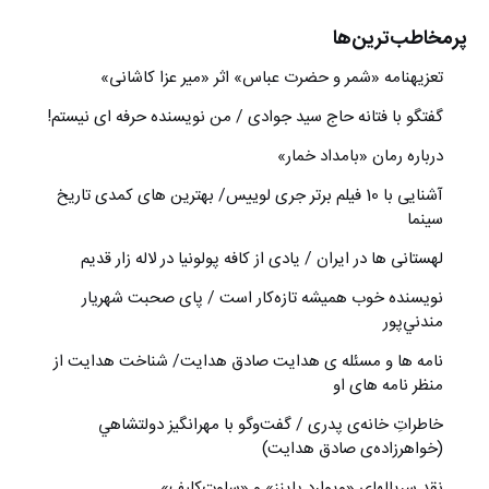
پرمخاطب‌ترین‌ها
تعزیه‎نامه‏ «شمر و حضرت عباس» اثر «میر عزا کاشانی»
گفتگو با فتانه حاج سید جوادی / من نویسنده حرفه ای نیستم!
درباره رمان «بامداد خمار»
آشنایی با 10 فیلم برتر جری لوییس/ بهترین های کمدی تاریخ
سینما
لهستانی ها در ایران / یادی از کافه پولونیا در لاله زار قدیم
نويسنده خوب هميشه تازه‌كار است / پای صحبت شهريار
مندني‌پور
نامه ها و مسئله ی هدایت صادق هدایت/ شناخت هدایت از
منظر نامه های او
خاطراتِ خانه‌ی پدری / گفت‌وگو با مهرانگيز دولتشاهي
(خواهرزاده‌ی صادق هدايت)
نقد سریالهای «ویوارد پاینز» و «ساوت‌کلیف»