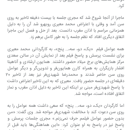
کرد.
ماجرا از آنجا شروع شد که مجری جلسه با بیست دفیفه تاخیر به روی 
سن آمد و وقتی با اعتراض محمد معیری روبه‎رو شد آن را به دلیل 
همزمانی مراسم با اذان مغرب دانست. بعد از حل و فصل این ماجرا 
اتفاق دیگری افتاد که نظم جلسه را به طور کامل برهم زد.
همه عوامل فیلم  «یک، دو، سه،… پنج»، به کارگردانی محمد معیری 
برای نشست پرسش و پاسخ فیلم بعد از نمایش آن در سالن سعدی 
مرکز همایش‌های برج میلاد حضور داشتند. همایون ارشادی و آناهیتا 
افشار بازیگران به همراه کارن همایون‌فر و تدوین‌گر و دیگر عوامل 
روی سن حاضر شدند و محمدرضا شهیدی‌فر نیز بعد از تاخیر 20 
دقیقه‌ای در جلسه حضور یافت. معیری که به این تاخیر اعتراض داشت 
با پاسخ شهیدی‌فر مبنی بر اینکه این تاخیر به دلیل اذان مغرب و نماز 
اتفاق افتاده است، مواجه شد.
اما کارگردان «یک، دو، سه،… پنج» که سعی داشت همه عوامل را به 
روی سن دعوت کند با مخالفت شهیدی‌فر مواجه شد. وی گفت: «من 
بدون حضور عوامل فیلمم حرف نمی‌زنم.» مجری جلسات پرسش و 
پاسخ نیز در پاسخ به او عنوان کرد: «این هماهنگی‌ها باید قبل از 