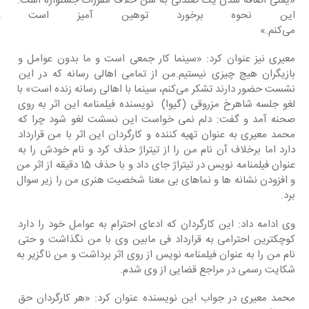
«یعنی اضافه شدن یک صندلی به سن خلاف مقررات جشنواره است. 
این نحوه برخورد توهین آمیز است 
می‌کنم.»
معیری نیز عنوان کرد: «سینما کار جمعی است و ما بدون عوامل و 
بازیگران هیچ چیزی نیستیم.من از تمامی اهالی رسانه که در این 
نشست حضور دارند تشکر می‌کنم، سینما با اهالی رسانه زنده است» با 
لغو جلسه شاهرخ مزروقی (گیوا)  نویسنده فیلمنامه این اثر به روی 
صحنه آمد و گفت: دلم نمی خواست این نسشت لغو شود چرا که 
محمد معیری به عنوان تهیه کننده و کارگردان این اثر با من قرارداد 
دارد اما برخلاف آن نام من را از تیتراژ حذف کرد و نام خودش را به 
عنوان فیلمنامه نویس در تیتراژ جای داد و با حذف 15 دقیقه از اثر من 
و افزودن نشانه ها و نماهای بی معنا شخصیت هنری من را زیر سوال 
برد.
وی ادامه داد: این کارگردان که ادعای احترام به عوامل خود را دارد 
کوچکترین احترامی به قرارداد فی مابین وی با من نگذاشت و حتی 
نام من را به عنوان فیلمنامه نویس از روی اثر برداشت و من ناگزیر به 
شکایت رسمی در مراجع قضایی از وی شدم.
محمد معیری در جواب این نویسنده عنوان کرد: «هر کارگردان حق 