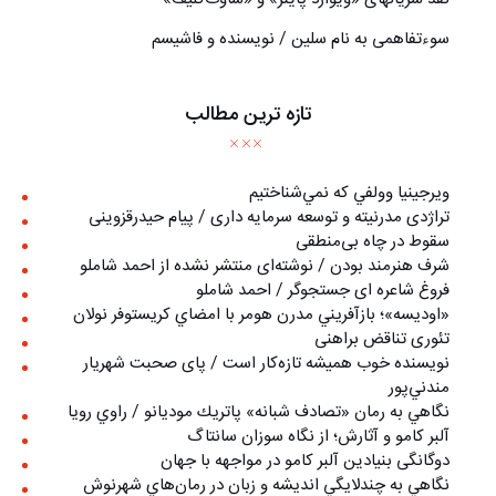
سوءتفاهمی به نام سلین / نویسنده و فاشیسم
تازه ترین مطالب
ويرجينيا وولفي كه نمي‌شناختيم
تراژدی مدرنیته و توسعه سرمایه داری / پیام حیدرقزوینی
سقوط در چاه بی‌منطقی
شرف هنرمند بودن / نوشته‌ای منتشر نشده از احمد شاملو
فروغ شاعره ای جستجوگر / احمد شاملو
«اوديسه»؛ بازآفريني مدرن هومر با امضاي كريستوفر نولان
تئوری تناقض براهنی
نويسنده خوب هميشه تازه‌كار است / پای صحبت شهريار
مندني‌پور
نگاهي به رمان «تصادف شبانه» پاتريك موديانو / راوي رويا
آلبر کامو و آثارش؛ از نگاه سوزان سانتاگ
دوگانگی بنیادین آلبر کامو در مواجهه با جهان
نگاهي به چندلايگي انديشه و زبان در رمان‌هاي شهرنوش