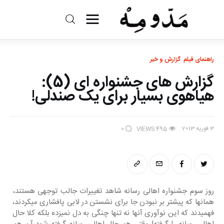
مد و مه
راهنمای فیلم‎
گزارش و خبر
ادبیات
گزارش های جشنواره ای (5):
سینما
هیاهوی بسیار برای یک صندلی!
کتاب
3 فوریه 2013
0
VIEWS
495
از اقالیم دگر
درباره ما
روز سوم جشنواره اهالی رسانه شاهد تغییرات جالب توجهی هستند، 
همانها که پیشتر بر نبودن جا برای نشستن در لابی پافشاری می‎کردند، 
فهمیدند که این نوآوری آنها نه تنها چنگی به دل نمی‎زده بلکه کلا حال 