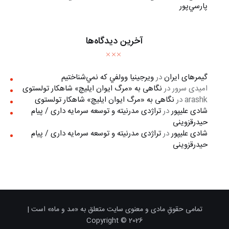
پارسي‌پور
آخرین دیدگاه‌ها
گیمرهای ایران
در
ويرجينيا وولفي كه نمي‌شناختيم
امیدی سرور
در
نگاهی به «مرگ ايوان ايليچ» شاهکار تولستوی
arashk
در
نگاهی به «مرگ ايوان ايليچ» شاهکار تولستوی
شادی علیپور
در
تراژدی مدرنیته و توسعه سرمایه داری / پیام
حیدرقزوینی
شادی علیپور
در
تراژدی مدرنیته و توسعه سرمایه داری / پیام
حیدرقزوینی
تمامی حقوقِ مادی و معنوی سایت متعلق به «مد و ماه» است |
Copyright © 2026