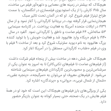
هیچکاک که بیشتر در زمینه های معمایی و دلهره‌آور فیلم می ساخت، 
سال ۱۹۱۵ کارش را از یک استودیوی فیلمسازی در انگلستان، با سمت 
طراح تیتراژ فیلم شروع کرد. او که در آلمان تحت تاثیر سبک 
هیجان‌نمایی قرار گرفته بود، در بریتانیا کارگردانی را آغاز نمود و از سال 
۱۹۳۹ در ایالات متحده آمریکا به فعالیت پرداخت. در کارنامه سینمایی 
۵۳ ساله‌اش، ۶۴ فیلم صامت و ناطق را کارگردانی نمود. آلفرد در سال 
۱۹۴۰ با فیلم «ربکا» وارد هالیوود شد و فعالیت خویش را با تولید کننده 
بزرگ هالیوود به نام دیوید سلزنیک شروع کرد و بعد از ساخت ۹ فیلم با 
وی در فیلم «طناب» کارگردانی مستقل را در آمریکا اغاز کرد.
هیچکاک طی شش دهه در ساخت بیش از پنجاه فیلم شرکت داشت 
(از فیلم‌های صامت تا فیلم‌های تکنی‌کالر) تا به امروز به عنوان یکی از 
سرشناس‌ترین و محبوب‌ترین کارگردانان فیلم‌های سینمایی شناخته 
می‌شود. از فیلم‌های معروف او می‌توان به «سرگیجه»، «پنجره عقبی»، 
«شمال از شمال غربی»، «روانی» و «پرندگان» اشاره کرد.
یکی از ویژگی‌های بارز فیلم‌های هیچکاک این است که خود او در همهٔ 
فیلم هایش در یک صحنه، حتی بسیار کوتاه به عنوان بازیگر حضور 
دارد.