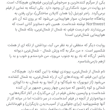
یکی از سرگرم‌ کننده‌ترین و سرخوشی‌آورترین فیلم‌های هیچکاک است. 
دو روایت در مورد نامگذاری آن وجود دارد. یکی اینکه به نمایی از فیلم 
برمی‌گردد. راجر تورنیل (یا همان کاپلان ساختگی)، برای رفتن به 
پناهگاه جاسوسان، سوار هواپیمایی می‌شود که بر روی تنه آن نام 
Northwest نوشته شده‌است. همین نام، دستاویز آنانی است که 
می‌پندارند نام درست فیلم، نه شمال از شمال‌غربی، بلکه شمال با 
هواپیمایی شمال‌غربی است!
روایت دیگر که منطقی تر به نظر می آید، برداشتی از تکه ای از هملت 
شکسپیر است: « من مگر به گاه وزش شمال – شمال‌غربی دیوانه 
باشم: آن‌گاه که باد رو به جنوب می‌وزد، من خردمندم و خوب و بد را 
ازهم بازمی‌شناسم».
نام شمال از شمال‌غربی، پیوندی نهفته با این گفته دارد: هیچکاک، 
برای این فیلم، که رویدادهای آن، از راه شمال‌غربی، به شمال کشانده 
می‌شود (از نیویورک به شیکاگو؛ و از آنجا رو به شمال، به داکوتای 
شمالی و کوه راشمور که سردیس چهار رییس جمهور بر آن کنده 
شده‌است و واپسین بخش فیلم در آن می‌گذرد)، در آغاز انگاره‌هایی، 
دیوانه‌وارتر از آنچه در فیلم آمده‌است، در سر داشت؛ اما در میانه کار از 
آنها چشم‌پوشید (برای جلوگیری از آسیب‌دیدن بازیگران) و قهرمانانش 
را واداشت که دست به کارهای دیوانه‌وار بزنند. به این‌سان، 