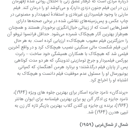
دربارهٔ مردی است که گرفتار عشق زنی با اختلال روانی شده (قهرمان 
زن در این فیلم جنون دزدی دارد)، و می‌کوشد او را درمان کند. فیلم‌ 
مارنی با وجود فیلمبرداری غیرعادی و استفادهٔ تمهیددار و مصنوعی در 
چاپ عکس و پس‌زمینه‌های نقاشی شده در برخی صحنه‌ها دارای 
فصل‌هایی است که از زیبائی خیال‌انگیزی برخوردار هستند و همچنان 
هم‌طراز بهترین آثار هیچکاک شمرده می‌شود. حداقل فرانسوا تروفو آن 
را «بزرگترین فیلم معیوب هیچکاک» ارزیابی کرده است. به هر حال 
این فیلم شکست مالی سنگینی نصیب هیچکاک کرد و در واقع آخرین 
فیلمی شد که هیچکاک با همکاران همیشگی خود ساخت – رابرت 
بورکس فیلمبردار و جرج تومازینی تدوینگر، که هر دو مدت کوتاهی 
پس از پایان فیلم درگذشتند؛ و برنارد هرمن آهنگساز، که کمپانی 
یونیورسال او را مسئول عدم موفقیت فیلم دانست و هیچکاک به 
اشتباه او را اخراج کرد.
«پرندگان» نامزد جایزه اسکار برای بهترین جلوه های ویژه (1964)، 
نامزد جایزه ی ادگار آلن پو برای بهترین فیلمنامه برای ایوان هانتر 
(1964)، برنده ی جایزه ی گلدن گلاب بهترین بازیگر تازه کار زن به 
تیپی هدرن (1964) شد.
شمال از شمال‌غربی (۱۹۵۹)