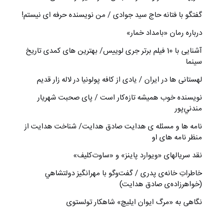
گفتگو با فتانه حاج سید جوادی / من نویسنده حرفه ای نیستم!
درباره رمان «بامداد خمار»
آشنایی با 10 فیلم برتر جری لوییس/ بهترین های کمدی تاریخ
سینما
لهستانی ها در ایران / یادی از کافه پولونیا در لاله زار قدیم
نويسنده خوب هميشه تازه‌كار است / پای صحبت شهريار
مندني‌پور
نامه ها و مسئله ی هدایت صادق هدایت/ شناخت هدایت از
منظر نامه های او
نقد سریالهای «ویوارد پاینز» و «ساوت‌کلیف»
خاطراتِ خانه‌ی پدری / گفت‌وگو با مهرانگيز دولتشاهي
(خواهرزاده‌ی صادق هدايت)
نگاهی به «مرگ ايوان ايليچ» شاهکار تولستوی