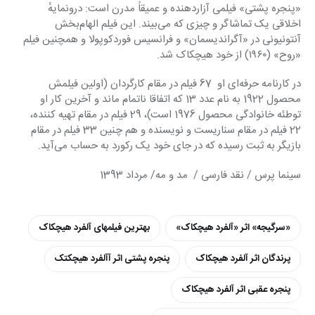
«پنجره پشتی» فیلمی آزاردهنده و عمیقاً مدرن است: درونمایهٔ 
اخلاقی یک تماشاگر و چیزی که می‌بیند. این فیلم الهام‌بخش 
آنتونیونی در «آگراندیسمان» و فرانسیس فوردکوپولا و همچنین فیلم 
«روح» (۱۹۶۰) از خود هیچکاک شد.
در کارنامه حرفه‌ای او  67 فیلم در مقام کارگردان (اولین فیلمش 
محصول 1922 به نام عدد 13 که اتفاقا ناتمام ماند و آخرین کار او 
توطئه خانوادگی محصول 1976 است)، 29 فیلم در مقام تهیه کننده، 
22 فیلم در مقام سناریست و نویسنده و هم چنین 33 فیلم در مقام 
بازیگر به ثبت رسیده که در جای خود یک رکورد به حساب می‌آید.
سینما پرس / نقد فارسی /  مد و مه/ مرداد 1393
«سرگیجه» اثر «آلفرد هیچکاک»
بهترین فیلمهای آلفرد هیچکاک
پرندگان اثر آلفرد هیچکاک
پنجره پشتی اثر آآلفرد هیچکتک
پنجره عقبی اثر آلفرد هیچکاک