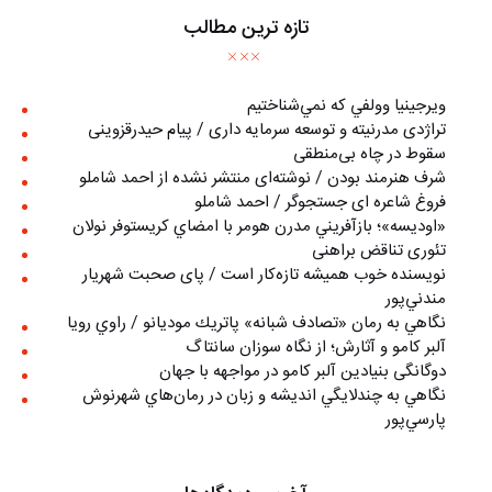
تازه ترین مطالب
ويرجينيا وولفي كه نمي‌شناختيم
تراژدی مدرنیته و توسعه سرمایه داری / پیام حیدرقزوینی
سقوط در چاه بی‌منطقی
شرف هنرمند بودن / نوشته‌ای منتشر نشده از احمد شاملو
فروغ شاعره ای جستجوگر / احمد شاملو
«اوديسه»؛ بازآفريني مدرن هومر با امضاي كريستوفر نولان
تئوری تناقض براهنی
نويسنده خوب هميشه تازه‌كار است / پای صحبت شهريار
مندني‌پور
نگاهي به رمان «تصادف شبانه» پاتريك موديانو / راوي رويا
آلبر کامو و آثارش؛ از نگاه سوزان سانتاگ
دوگانگی بنیادین آلبر کامو در مواجهه با جهان
نگاهي به چندلايگي انديشه و زبان در رمان‌هاي شهرنوش
پارسي‌پور