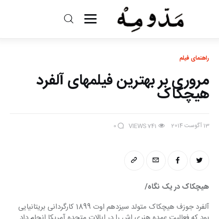
مد و مه
راهنمای فیلم‎
ادبیات
مروری بر بهترین فیلمهای آلفرد
سینما
هیچکاک
کتاب
13 آگوست 2014
0
VIEWS
741
از اقالیم دگر
درباره ما
هیچکاک در یک نگاه/
آلفرد جوزف هیچکاک متولد سیزدهم اوت 1899 کارگردانی بریتانیایی 
بود که فعالیت عمده‌ هنری اش را در ایالات متحده آمریکا انجام داد. 