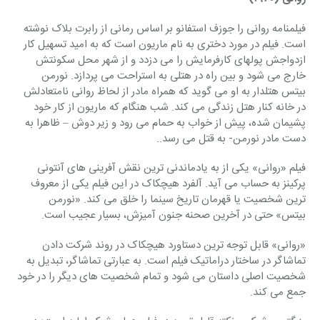
فیلمنامه روانی را جوزف استفانو بر اساس رمانی از رابرت بلاک نوشته 
است. فیلم در مورد دختری به نام ماریون است که به امید تسهیل کار 
ازدواجش پولهای کارفرمایش را می دزدد و از شهر محل سکونتش 
خارج می شود و بین راه در هتلی به استراحت می پردازد. نورمن 
بیتس هتلدار به او می گوید که همراه مادر از لحاظ روانی نامتعادلش 
در خانه کنار هتل زندگی می کند. شب هنگام که ماریون از کار خود 
پشیمان شده، پیش از خواب به حمام می رود و زیر دوش – ظاهرا به 
دست مادر نورمن- به قتل می رسد..
فیلم «روانی» یکی از به یادماندنی ترین نقش آفرینی های آنتونی 
پرکینز به حساب می آید. آلفرد هیچکاک در این فیلم یکی از معروف 
ترین شخصیت یا قهرمان تاریخ سینما را خلق می کند. «نورمن 
بیتس» حتی در آخرین صحنه جنون آمیزش، بسیار عجیب است.
«روانی» قابل توجه ترین دستاورد هیچکاک در روند شرکت دادن 
تماشاگر در ساختار دراماتیک فیلم است. به عبارتی تماشاگر، تبدیل به 
شخصیت اصلی داستان می شود و تمام شخصیت های دیگر را در خود 
جمع می کند.