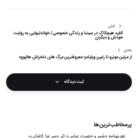
راهبری
قبلی
آلفرد هیچکاک در سینما و زندگی خصوصی/ خواندنیهایی به روایت
نوشته
خودش و دیگران
بعدی
از مرلین مونرو تا رابین ویلیامز؛ معروفترین مرگ های دلخراش هالیوود
ثبت دیدگاه
پرمخاطب‌ترین‌ها
تعزیه‎نامه‏ «شمر و حضرت عباس» اثر «میر عزا کاشانی»