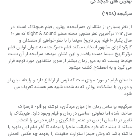
بهترین های هیچکاکی
سرگیجه (۱۹۵۸)
از نظر بسیاری از منتقدان «سرگیجه» بهترین فیلم هیچکاک است. در 
سال ۲۰1۲ درآخرین نظر سنجی مجله معتبر sight & sound که هر ۱۰ 
سال یکبار ۱۰ فیلم برتر تاریخ سینما را با نظر خواهی از منتقدان و 
کارگردانهای مشهور انتخاب میکند فیلم «سرگیجه» به عنوان اولین فیلم 
برتر تاریخ سینما دست یافت. و این نشان میدهد سرگیجه از آن دست 
فیلم‌ها ییست که به مرور زمان بیشتر از سوی منتقدین مورد توجه قرار 
می گیرد و به اصطلاح کشف میشود.
داستان فیلم در مورد مردی ست که ترس از ارتفاع دارد و رابطه میان او 
و دو زن با مشکلات روانی که به شدت شبیه هم هستند تعریف می 
شود.
سرگیجه براساس رمان «از میان مردگان» نوشته بواآلو- نارسژاک 
ساخته شده اما تفاوتی اساسی در رمان و فیلم وجود دارد. هیچکاک با 
تغییر در داستان از بین دو عنصر غافلگیری و دلهره دومی را انتخاب 
میکند تا بیننده که خود حقیقت ماجرا رامیداند تا آخر فیلم این دلهره را 
داشته باشد که وقتی جیمز استوارت حقیقت را بفهمد چه عکس العملی 