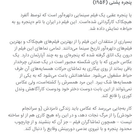
پنجره پشتی (1954)
یا پنجره عقبی یک فیلم سینمایی دلهره‌آور است که توسط آلفرد 
هیچکاک کارگردانی شده‌است. این فیلم در ایران با نام «پنجره رو به 
حیاط» نمایش داده شد.
بسیاری از منتقدان این فیلم را از بهترین فیلم‌های هیچکاک و بهترین 
فیلم‌های دلهره‌آور تاریخ سینما می‌دانند. تمامی نماهای این فیلم از 
درون یک اتاق گرفته شده که پنجره‌ای رو به چند آپارتمان دارد. یک 
عکاس خبری که با پای شکسته مجبور است در یک صندلی چرخدار 
باقی بماند از روی بیکاری به تماشای حرکات همسایه‌های آن طرف 
حیاط مشغول می‌شود. مشاهداتش باعث می‌شود که به یکی از 
همسایه‌ها شک ببرد. این مرد همسرش را کشته‌است، ولی عکاس 
نمی‌تواند از این بابت دوست دختر خود ودوست کارآگاهش وندل 
کوری را قانع کند.
کار به‌جایی می‌رسد که عکاس باید زندگی نامزدش (و سرانجام 
خودش) را از مرگ نجات دهد، و در این راه هیچ کاری هم از او ساخته 
نیست – همچون تماشاگران فیلم – جز آن که بنشیند و از چارچوب 
محدود پنجره و با نیروی عدسی دوربینش وقایع را دنبال کند.