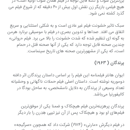
بزرگترین شوک و نکته قابل توجه در فیلم همان شوک اولیه است؛ در 
هیچ فیلمی بازیگر زن نقش اول بیش از ۴۰ دقیقه که از شروع فیلم می 
گذرد کشته نمی شود.
سبک تاثیر خشونت فیلم غیر عادی است و به شکلی استثنایی و سریع 
اتفاق می افتد. صداها و تدوین بصری در فیلم با موسیقی برنارد هرمن 
به گونه ای تنظیم شده که شدت خشونت را بالا می برد. فیلم «روانی» 
چندین صحنه قابل توجه دارد که یکی از آنها صحنه قتل در حمام 
است، که یکی از مشهورترین صحنه های تاریخ سینماست.
پرندگان ( ۱۹۶۳)
ایوان هانتر فیلمنامه این فیلم را بر اساس داستان پرندگان اثر دافنه 
دوموریه نوشته است. داستان اصلی فیلم حملات ناگهانی و وحشیانه 
تعداد وسیعی از پرندگان به دلایل نامشخصی، به ساحل بودگا در 
کالیفورنیا می‌باشد.
پرندگان پرهزینه‌ترین فیلم هیچکاک و ضمنا یکی از موفق‌ترین 
فیلم‌های او بود و هیچکاک پس از آن نیز تیپی هِدِرن را بار دیگر
در فیلم دیگرش «مارنی» (۱۹۷۴) شرکت داد که همچون «سرگیجه» 