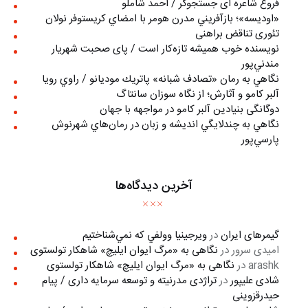
فروغ شاعره ای جستجوگر / احمد شاملو
«اوديسه»؛ بازآفريني مدرن هومر با امضاي كريستوفر نولان
تئوری تناقض براهنی
نويسنده خوب هميشه تازه‌كار است / پای صحبت شهريار
مندني‌پور
نگاهي به رمان «تصادف شبانه» پاتريك موديانو / راوي رويا
آلبر کامو و آثارش؛ از نگاه سوزان سانتاگ
دوگانگی بنیادین آلبر کامو در مواجهه با جهان
نگاهي به چندلايگي انديشه و زبان در رمان‌هاي شهرنوش
پارسي‌پور
آخرین دیدگاه‌ها
گیمرهای ایران
در
ويرجينيا وولفي كه نمي‌شناختيم
امیدی سرور
در
نگاهی به «مرگ ايوان ايليچ» شاهکار تولستوی
arashk
در
نگاهی به «مرگ ايوان ايليچ» شاهکار تولستوی
شادی علیپور
در
تراژدی مدرنیته و توسعه سرمایه داری / پیام
حیدرقزوینی