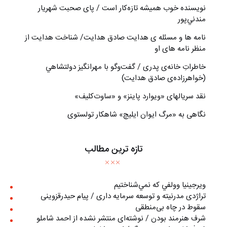
نويسنده خوب هميشه تازه‌كار است / پای صحبت شهريار
مندني‌پور
نامه ها و مسئله ی هدایت صادق هدایت/ شناخت هدایت از
منظر نامه های او
خاطراتِ خانه‌ی پدری / گفت‌وگو با مهرانگيز دولتشاهي
(خواهرزاده‌ی صادق هدايت)
نقد سریالهای «ویوارد پاینز» و «ساوت‌کلیف»
نگاهی به «مرگ ايوان ايليچ» شاهکار تولستوی
تازه ترین مطالب
ويرجينيا وولفي كه نمي‌شناختيم
تراژدی مدرنیته و توسعه سرمایه داری / پیام حیدرقزوینی
سقوط در چاه بی‌منطقی
شرف هنرمند بودن / نوشته‌ای منتشر نشده از احمد شاملو