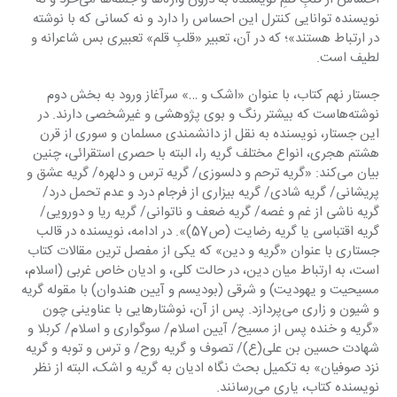
نویسنده توانایی کنترل این احساس را دارد و نه کسانی که با نوشته 
در ارتباط هستند»؛ که در آن، تعبیر «قلبِ قلم» تعبیری بس شاعرانه و 
لطیف است.
جستار نهم کتاب، با عنوان «اشک و …» سرآغاز ورود به بخش دوم 
نوشته‌هاست که بیشتر رنگ و بوی پژوهشی و غیرشخصی دارند. در 
این جستار، نویسنده به نقل از دانشمندی مسلمان و سوری از قرن 
هشتم هجری، انواع مختلف گریه را، البته با حصری استقرائی، چنین 
بیان می‌کند: «گریه ترحم و دلسوزی/ گریه ترس و دلهره/ گریه عشق و 
پریشانی/ گریه شادی/ گریه بیزاری از فرجام درد و عدم تحمل درد/ 
گریه ناشی از غم و غصه/ گریه ضعف و ناتوانی/ گریه ریا و دورویی/ 
گریه اقتباسی یا گریه رضایت (ص57)». در ادامه، نویسنده در قالب 
جستاری با عنوان «گریه و دین» که یکی از مفصل ترین مقالات کتاب 
است، به ارتباط میان دین، در حالت کلی، و ادیان خاص غربی (اسلام، 
مسیحیت و یهودیت) و شرقی (بودیسم و آیین هندوان) با مقوله گریه 
و شیون و زاری می‌پردازد. پس از آن، نوشتارهایی با عناوینی چون 
«گریه و خنده پس از مسیح/ آیین اسلام/ سوگواری و اسلام/ کربلا و 
شهادت حسین بن علی(ع)/ تصوف و گریه روح/ و ترس و توبه و گریه 
نزد صوفیان» به تکمیل بحث نگاه ادیان به گریه و اشک، البته از نظر 
نویسنده کتاب، یاری می‌رسانند.