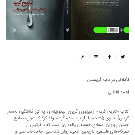
تأملاتی در باب گریستن
احمد آفتابی
کتاب «تاریخ گریه»  [میژووی گریان: لیکولینه وه یه کی گشتگیره له‌سه‌ر 
گریان]، حاوی 35 جستار از نویسنده کُردِ متولدِ کرکوکِ عراق، صلاح 
حسن پهلوان [سه‌لاح حه‌سه‌ن پاله‌وان] است که با ترکیبی از 
نظرگاه‌های فلسفی، تاریخی، ادبی، روان شناختی، جامعه‌شناختی و 