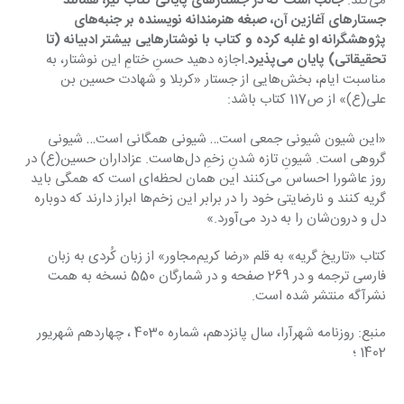
می‌کند. 
جالب است که در جستارهای پایانی کتاب نیز، همانند 
جستارهای آغازین آن، صبغه هنرمندانه نویسنده بر جنبه‌های 
پژوهشگرانه او غلبه کرده و کتاب با نوشتارهایی بیشتر ادبیانه (تا 
تحقیقاتی) پایان می‌پذیرد.
اجازه دهید حسنِ ختامِ این نوشتار، به 
مناسبت ایام، بخش‌هایی از جستار «کربلا و شهادت حسین بن 
علی(ع)» از ص117 کتاب باشد:
«این شیون شیونی جمعی است… شیونی همگانی است… شیونی 
گروهی است. شیونِ تازه شدنِ زخمِ دل‌هاست. عزاداران حسین(ع) در 
روز عاشورا احساس می‌کنند این همان لحظه‌ای است که همگی باید 
گریه کنند و نارضایتی خود را در برابر این زخم‌ها ابراز دارند که دوباره 
دل و درون‌شان را به درد می‌آورد.»
کتاب «تاریخ گریه» به قلم «رضا کریم‌مجاور» از زبان کُردی به زبان 
فارسی ترجمه و در 269 صفحه و در شمارگان 550 نسخه به همت 
نشرآگه منتشر شده است.
منبع: روزنامه شهرآرا، سال پانزدهم، شماره 4030 ، چهاردهم شهریور 
1402 ؛