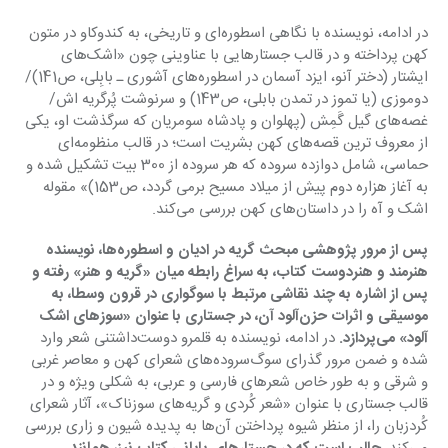
در ادامه، نویسنده با نگاهی اسطوره‌ای و تاریخی، به کندوکاو در متون 
کهن پرداخته و در قالب جستارهایی با عناوینی چون «اشک‌های 
ایشتار (دختر آنو، ایزد آسمان در اسطوره‌های آشوری ـ بابِلی، ص141)/ 
دوموزی (یا تموز در تمدن بابلی، ص143) و سرنوشت پُرگریه اش/ 
غصه‌های گیل گَمِش (پهلوان و پادشاه سومریان که سرگذشت او، یکی 
از معروف ترین قصه‌های کهن بشریت است؛ در قالب منظومه‌ای 
حماسی، شامل دوازده سروده که هر سروده از 300 بیت تشکیل شده و 
به آغاز هزاره دوم پیش از میلاد مسیح برمی گردد، ص153)» مقوله 
اشک و آه را در داستان‌های کهن بررسی می‌کند.
پس از مرور پژوهشی مبحث گریه در ادیان و اسطوره‌ها، نویسنده 
هنرمند و هنردوست کتاب، به سراغ رابطه میان «گریه و هنر» رفته و 
پس از اشاره به چند نقاشی مرتبط با سوگواری در قرون وسطا، به 
موسیقی و اثرات حزن‌آلود آن، در جستاری با عنوان «سوزهای اشک 
آلود» می‌پردازد.
 در ادامه، نویسنده به قلمرو دوست‌داشتنی شعر وارد 
شده و ضمن مرور گذرای سوگ‌سروده‌های شعرای کهن و معاصر غربی 
و شرقی و به طور خاص شعرهای فارسی و عربی، به شکلی ویژه و در 
قالب جستاری با عنوان «شعر کُردی و گریه‌های سوزناک»، آثار شعرای 
کُردزبان را، از منظر شیوه پرداختن آن‌ها به پدیده شیون و زاری بررسی 