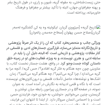
حتی زیست‌شناختی، به مقوله گریه، شیون و زاری، در طول تاریخ بشر 
و پهنه جغرافیای جهان، البته با تأکید بیشتر بر جغرافیا و فرهنگ 
خاورمیانه، پرداخته است.
ویژگی جالب و منحصربه‌فرد کتاب که آن را از یک اثر صرفاً پژوهشی 
و تاریخ‌نگارانه متمایز می‌سازد، قرارگیری جستارهای ادبی و فلسفی در 
کنار مقالات پژوهشی و تاریخی است که البته، دلیل آن را باید در 
سابقه ادبی و هنری نویسنده، و به ویژه، فعالیت‌های او در زمینه خلق 
داستان کوتاه جست‌وجو کرد.
 در واقع، هشت جستار نخست کتاب، با 
عناوینی چون «چه هنگام به فکر گریه افتادم؟/ حس گریه/ آنچه مرا به 
گریه می‌اندازد/ چرا گریه می‌کنیم؟/ چه هنگام گریه می‌کنیم؟/ زمان 
اشک‌ها و نوشته‌ها» حاصل تأملات فلسفی و درون‌کاوی‌های نویسنده 
است که با نگاه و قلمی ادیبانه به نگارش در آمده است. به عنوان 
نمونه، در صفحه54 و در جستاری پیرامون رابطه میان نوشتن و 
گریستن، چنین می‌خوانیم: «نوشتن، به خودی خود، فرایندی حسی 
است و با احساس انسان سروکار دارد. از ابتدا تا انتهای این فرایند، 
احساس از قلبِ قلمِ نویسنده به درون واژه‌ها و جمله‌ها می‌خزد و نه 