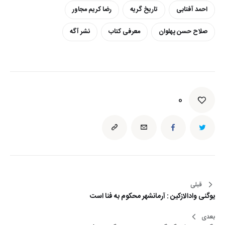
احمد آفتابی
تاریخ گریه
رضا کریم مجاور
صلاح حسن پهلوان
معرفی کتاب
نشر آگه
0
قبلی
راهبری
یوگنی وادالازکین : آرمانشهر محکوم به فنا است
نوشته
بعدی