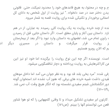
درکل موراکامی در این داستان ها چه در فرم و چه در محتوا، به هیچ قاعده‎ای خود را محدود نمی‎کند، حتی  قانونی 
یدن دختر صد در صد دلخواه…” نیز روایت از اول شخص به دانای کل 
یسنده از چند خرده روایت به یک روایت کلی رسیده. به عبارتی از در هم 
دن  چند قصه‎ی کوتاه قصه‎ای بلندتر می‎سازد. داستان بین آغاز و پایان معلق است. اگر داستان جایی قبل از رسیدن 
کاراکترها به بیمارستان و دیدن نامزد دوست راوی تمام می شد، لطمه‎ای به داستان وارد نبود یا اگر بعد از بیمارستان 
روایت کاراکتر جدیدی در مرکز روایت قرار می‎گرفت و داس
 نویسنده اگر چه این نوع روایت را برگزیده اما خود او نیز این 
ناقض‎گویی می‎شود.
فی شده: “مرد یخی بلند قد بود و به نظر جوان می آمد اما داخل موهای 
دی داشت شبیه خرده های برفی که هنوز آب نشده اند.استخوان گونه 
ر انگشتانش شبنم سفیدی نشسته بود که انگار هیچ وقت آب نمی شد. 
“حرف‎هایش مثل حباب بالای سر شخصیت‎های کارتون ابر سفیدی تشکیل می‎داد و تا وقتی کلمه‎هایی را که تو هوا شناور 
 آن‎ها را ببینم. (ص121)