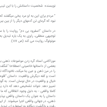
نویسنده  شخصیت داستانش را با این تیپ می‎سازد، اما در جای دیگری از داستان می
” مردم برای
نبود که گرمای تن آدم‎های دیگر را از بین ببرد.” (ص124)
مونولوگ روایت می کند (ص 117).
موراکامی استاد گره زدن موضوعات ذهنی به
بعضی از داستان‎ها خاصیتی اصطلاح
داستان را به عنوان یک داستان واقعی بپذی