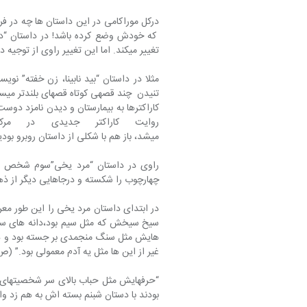
 که خودش وضع کرده باشد! در داستان “د
تغییر می‎کند. اما این تغییر راوی از توجیه داستانی برخوردار و تکنیکی شده برای روایت قصه به شمار می‎رود.
مثلا در داستان “بید نابینا، زن خفته” نو
تنی
می‎شد، باز هم با شکلی از داستان روبرو بودیم که الان روبرو هستیم.
راوی در داستان “مرد یخی”سوم شخص است.
چهارچوب را شکسته و درجاهایی دیگر از ذهن کاراکتر‎هایش به روایت پرداخته و دچار ت
در ابتدای داستان مرد یخی را این طور معر
سیخ سیخش که مثل سیم بود،دانه های سقی
هایش مثل سنگ منجمدی بر جسته بود و دو
غیر از این ها مثل یه آدم معمولی بود.” (ص119-120)
بودند با دستان شبنم بسته اش به هم زد واقعن می توانستم