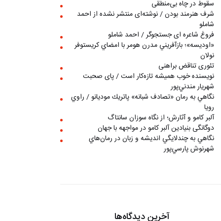
سقوط در چاه بی‌منطقی
شرف هنرمند بودن / نوشته‌ای منتشر نشده از احمد
شاملو
فروغ شاعره ای جستجوگر / احمد شاملو
«اوديسه»؛ بازآفريني مدرن هومر با امضاي كريستوفر
نولان
تئوری تناقض براهنی
نويسنده خوب هميشه تازه‌كار است / پای صحبت
شهريار مندني‌پور
نگاهي به رمان «تصادف شبانه» پاتريك موديانو / راوي
رويا
آلبر کامو و آثارش؛ از نگاه سوزان سانتاگ
دوگانگی بنیادین آلبر کامو در مواجهه با جهان
نگاهي به چندلايگي انديشه و زبان در رمان‌هاي
شهرنوش پارسي‌پور
آخرین دیدگاه‌ها