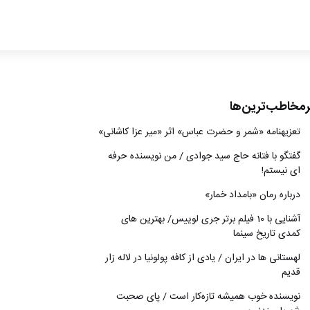
ادبیات
سینما
کتاب
رمخاطب‌ترین‌ها
از اقالیم دگر
تعزیه‎نامه‏ «شمر و حضرت عباس» اثر «میر عزا کاشانی»
درباره ما
گفتگو با فتانه حاج سید جوادی / من نویسنده حرفه
ای نیستم!
درباره رمان «بامداد خمار»
آشنایی با 10 فیلم برتر جری لوییس/ بهترین های
کمدی تاریخ سینما
لهستانی ها در ایران / یادی از کافه پولونیا در لاله زار
قدیم
نويسنده خوب هميشه تازه‌كار است / پای صحبت