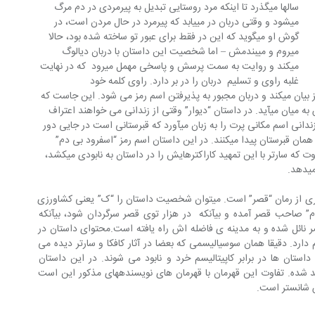
سال‎ها می‎گذرد تا اینکه مرد روستایی تبدیل به پیرمردی در دم مرگ 
می‎شود و وقتی دربان در می‎یابد که پیرمرد در حال مردن است، در 
گوش او می‎گوید که این در فقط برای عبور تو ساخته شده بود، حالا 
می‎روم و می‎بندمش – اما شخصیت این داستان با دربان دیالوگ 
می‎کند و روایت به سمت پرسش و پاسخی مهمل می‎رود  که در نهایت 
غلبه راوی و تسلیم  دربان را در بر دارد. راوی کلمه خود 
ساخته‎ی”اسفرود بی دم” را به مثابه اسم رمز بیان می‎کند و دربان مجبور به پذیرفتن اسم رمز می شود. این جاست که 
پای سارتر و اندیشه‎ی اگزیستانسیالیستی‎اش به میان می‎آید. در داستان “دیوار” وقتی از زندانی می خواهند اعتراف 
بگیرند و آن لو دادن مکان دوستش است. زندانی اسم مکانی پرت را به زبان می‎آورد که قبرستانی است در جایی دور 
افتاده‎. از قضا مامور‎ها می‎روند و مجرم را در همان قبرستان پیدا می‎کنند. در این داستان اسم رمز “اسفرود بی دم” 
نقش همان آدرس مذکور را دارد، با این تفاوت که سارتر با این تمهید کاراکتر‎هایش را در داستان به نابودی می‎کشد، 
.
این داستان در منظری دیگرگونه‎ی فشرده تری از رمان “قصر” است. می‎توان شخصیت داستان را “ک” یعنی کشاورزی 
تصور کرد که از راهی دور به دیدن “کــلام” صاحب قصر آمده و بی‎آنکه  در هزار توی قصر سرگردان شود، بی‎آنکه 
ائل شده و به مدینه ی فاضله اش راه یافته است.محتوای داستان در 
ی در سوسیالیسم دارد. دقیقا همان سوسیالیسمی که بعضا در آثار کافکا و سارتر دیده می 
هر چند در آن داستان ها قهرمان‎های داستان ها در برابر کاپیتالیسم خرد و نابود می شوند. در این داستان 
شخصیت داستان در عین ناباوری سعادتمند شده. تفاوت این قهرمان با قهرمان های نویسنده‎های مذکور این است 