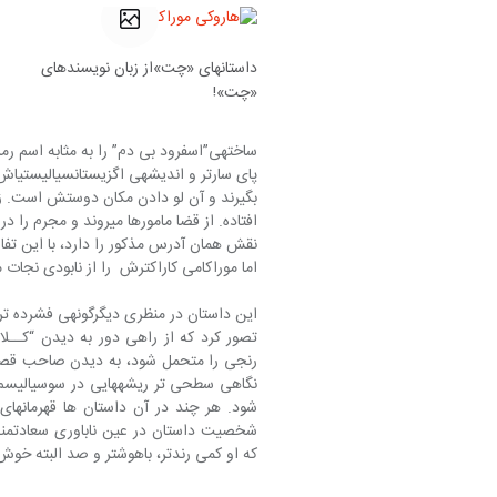
داستان‎های «چت»از زبان نویسنده‎ای
«چت»!
اما موراکامی کاراکترش  را از نابودی نجات می‎دهد
رنجی را متحمل شود، به دیدن صاحب قصر ن
نگاهی سطحی تر ریشه‎های
شود. 
که او کمی رندتر، باهوش‎تر و صد البته خوش شانس‎تر است.