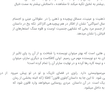
نویسنده‎ای است که برای نوشتن داستانش بیشتر به تخیل تکیه می‎کند تا مشاهده ، داستانش بیشتر به سمت خیال 
ا درهم آمیختن ذهنیت و عینیت، مسائل پیچیده و ذهنی را در  مقولاتی عینی و اجسام 
روزمره اجرا می کند . اسپاگتی در داستان “سال اسپاگتی” نشان از افکار در هم پیچیده‎ی کاراکتر .تکه یخ در داستان 
“مرد یخی” نشانه‎ای اروتیک دارد، قسمتی از جسم مرد یخی که نشانه‎ی جنسیت اوست و قلوه سنگ استعاره‎ای از 
داستان “اسفرود بی دم”از مهمترین داستان هایی است که بهتر می‎توان نویسنده را شناخت و از آن رد پای تاثیر از 
دیگران را پیدا کرد. با تبار شناسی این داستان به دو نویسنده مهم می رسیم. اولی کافکاست و دیگری سارتر، می‎توان 
و نیمه کاره رها کرده و در نهایت سارتر آن را تمام کرده است!
فضای داستان رنگ و بوی ادبیات اکسپرسیونیستی دارد. راوی در فضای تاریک و تو در ت
و می شود. تا این جا به داستان”جلوی قانون” کافکا (که البته بخشی از رمان 
“محاکمه “هم هست)، ارجاع می‎دهد و نزدیک است. در آن داستان  مردی روستایی می‎خواهد وارد قانون شود که 