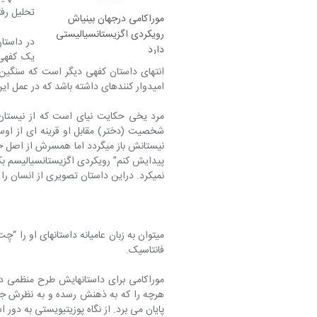
تحلیل رفتن آنها 
موراکامی درجهان بینی‎اش
رویکردی اگزیستانسیالیستی
در داستا
دارد
امیدوار کننده‎ای داشته باشد که در عمل این اتفاق نمی‎افتد.
نمی‎کرد. دراین داستان تصویری از انسان را ارائه داده که پیش از این ما در ادبیات خودمان  از مولانا سراغ داشتیم.)
فانتاسیک.
موراکامی برای داستان‎ها
پایان می برد. از نگاه پوزیتیویستی به دور اس