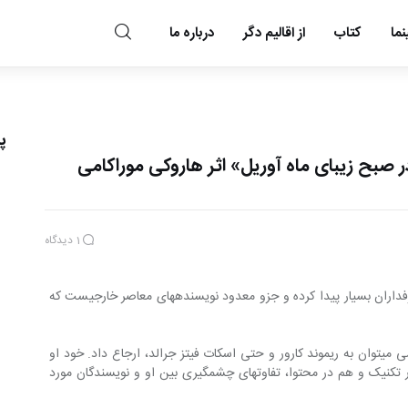
ما
کتاب
از اقالیم دگر
درباره ما
مد و مه
پ
صبح زیبای ماه آوریل» اثر هاروکی موراکامی
1
دیدگاه
هاروکی موراکامی این روزها در کشورما طرفداران بسیار پیدا کرده و جزو معدود نویسنده‎های معاصر خارجی‎ست که 
موراکامی را در پاره‎ای جهات از داستان‎نویسی می‎توان به ریموند کارور و حتی اسکات فیتز جرالد، ارجاع داد. خود او 
نیز به این وابستگی اذعان دارد. اما هم در تکنیک و هم در محتوا، تفاوت‎های چشم‎گیری بین او و نویسندگان مورد 