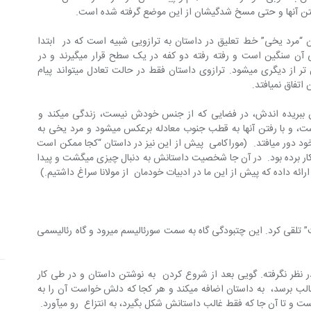
و حتی مسخ شدگی‎شان از این موضع گرفته شده است.
ن “مرد یخی” خط تعلیق در داستان به ترازویی شبیه است که در  ابتدا 
یک کفه‎ی آن سنگین است و رفته رفته دو کفه در یک سطح قرار می‎گیرند و در 
انتهای داستان کفه‎ی دیگر است که سنگین تر از دیگری می‎شود. ترازوی داستان فقط در حالت تعادل می‎تواند پیام 
مرد یخی حکایت نی‎ای است که از نیستان ببریده اندش، در فضایی که از جنس خودش نیست، زندگی می‎کند و 
شخصیت (دختر) مقابل او قرینه ای از اوست، و با رفتن آنها به قطب جنوب معادله برعکس می‎شود و مرد یخی به 
نیستانش باز می‎گردد اما همسرش از اصل خود دور می‎افتد.  (موراکامی  پیش از این نیز در داستان “کجا ممکن است 
پیدایش کنم” رویکردی اگزیستانسیالیسم بکار برده بود.  در آن جا شخصیت داستانش به دنبال چیزی می‎گشت و پیدا 
می‎توان به زبان عامیانه داستان‎های او را “چِت” تلقی کرد. این چت‎بودگی گاه به سمت سورئالیسم می‎رود و گاه رئالیسمی 
یش طرح منظمی در نظر نگرفته. گویی بعد از شروع کردن  به نوشتن داستان و در طی کار 
هرچه را که به ذهنش رسده و به نظرش جالب برسد،  به داستان اضافه می‎کند و هر کجا که دلش خواست آن را به 
ت و تا آن جا که فقط غالب داستانش شکل بگیرد، به انتزاع  رو می‎آورد.