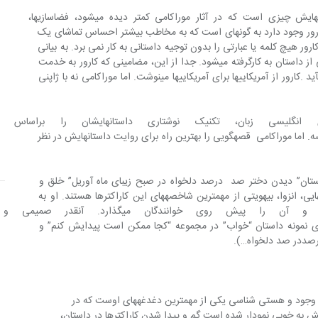
نگاه دقیق و واقعگرایانه کارور در داستان‎هایش چیزی است که در آثار موراکامی کمتر دیده می‎شود، فضاسازی‎ها، 
شخصیت‎پردازی‎ها و میزانسن‎هایی که در آثار کارور وجود دارد به گونه‎ای است که به مخاطب بیشتر احساس تماشای یک 
ستان. کارور هیچ کلمه یا عبارتی را بدون توجیه داستانی به کار نمی برد. به بیانی 
دیگر آن هفت‎تیر چخوفی‎اش همیشه در جایی از داستان به کارگرفته می‎شود. جدا از این، مضامینی که کارور به خدمت 
می گیرد، غالبا از زندگی مدرن آمریکایی می‎آید .کارور از آمریکایی‎ها برای آمریکایی‎ها می‎نوشت. اما موراکامی نه با ژاپنی 
فیتز جرالد و دیگر ایماژیست‎های انگلیسی زبان، تکنیک
موقعیت‎های مضمونی بنا می‎شود تا تعریف قصه. اما موراکامی  قصه‎گویی را بهترین راه برای روایت داستان‎هایش در نظر 
ه داستان” دیدن دختر صد  درصد دلخواه در صبح زیبای ماه آوریل” خلق و 
پرداخته، متفاوت و متنوع از یکدیگرند. تنهایی، انزوا، بی‎هویتی از مهمترین شاخصه‎های این کاراکتر‎ها هستند. او به 
سادگی وارد زندگی زنان می‎شود و آن را پیش روی خو
ی مخاطبش باور می‎شود ( برای نمونه داستان “خواب” در مجموعه “کجا ممکن است پیدایش کنم” و 
رصددر صد دلخواه…).
؛ شناخت وجود و هستی شناسی یکی از مهمترین دغدغه‎های اوست که در 
تان‎هایش به خوبی نمودار شده است.گم و پیدا شدن کاراکترها در داستان، 