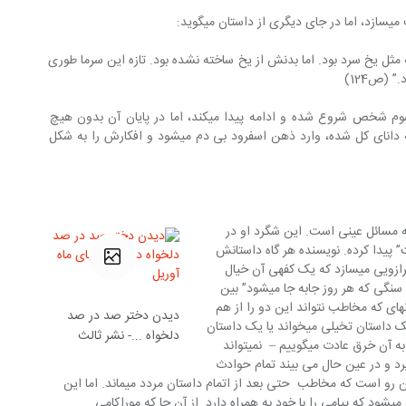
‎گوید:
 این به او مرد یخی می‎گفتند که مثل یخ سرد بود. اما بدنش از یخ ساخته نشده بود. تازه این سرما طوری 
در داستان “اسفرود بی دم” روایت را با سوم شخص شروع شده و ادامه پیدا می‎کند، اما در پایان آن بدون هیچ 
توجیهی منطقی، راوی به یک باره تبدیل به دانای کل شده، وارد ذهن اسفرود بی دم می‎شود و افکارش را به شکل 
 مسائل عینی است. این شگرد او در 
ا “شگفت” پیدا کرده. نویسنده هر گاه داستانش 
را در مرز ذهن و عین بنا می‎کند، ناخودآگاه ترازویی می‎سازد که یک کفه‎ی آن خیال 
است و کفه دیگرش واقعیت. داستان “قلوه سنگی که هر روز جابه جا می‎شود” بین 
خیال و واقعیت در حال نوسان است. به گونه‎ای که مخاطب نتواند این دو را از هم 
دیدن دختر صد در صد
تمییز دهد. نتواند تشخیص دهد که دارد یک داستان تخیلی می‎خواند یا یک داستان 
دلخواه ...- نشر ثالث
کاملا واقعی – به دلیل وجود اتفاقاتی که ما به آن خرق عادت می‎گوییم –  نمی‎تواند  
رد و در عین حال می بیند تمام حوادث 
ذهنی، در جهانی واقعی اجرا می‎شوند. از این رو است که مخاطب  حتی بعد از اتمام داستان مردد می‎ماند. اما این 
رفت و بازگشت دوگانه به استعاره ای تبدیل می‎شود که پیامی را با خود به همراه دارد. از آن جا که موراکامی 