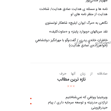
شهريار مندني‌پور
نامه ها و مسئله ی هدایت صادق هدایت/ شناخت
هدایت از منظر نامه های او
نگاهی به «مرگ ايوان ايليچ» شاهکار تولستوی
نقد سریالهای «ویوارد پاینز» و «ساوت‌کلیف»
خاطراتِ خانه‌ی پدری / گفت‌وگو با مهرانگيز دولتشاهي
 نوشتاری داستان‎‎های‎شان را براساس تصویرسازی و اجرای 
(خواهرزاده‌ی صادق هدايت)
انندگان می‎گذارد. آنقدر صمیمی و صادقانه از زبان آنها حرف 
تازه ترین مطالب
ويرجينيا وولفي كه نمي‌شناختيم
تراژدی مدرنیته و توسعه سرمایه داری / پیام
حیدرقزوینی