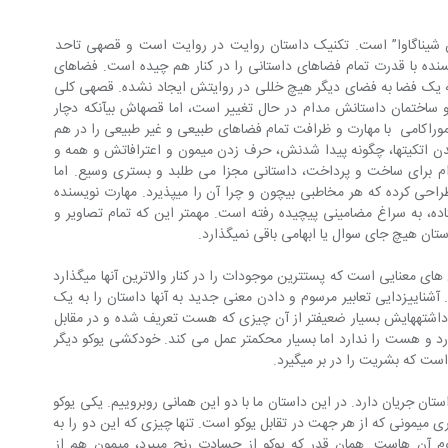
اوج کار داستانی موراکامی داستان “میمون شیناگاوا” است. تکنیک داستان روایت در روایت است و قصه‎ی تاحد 
نده با قدرت تمام فضاهای داستانی را در کنار هم چیده است. فضاهای 
متناوب را طوری در هم تنیده که از رفتن به یک فضا به فضای دیگر هیچ خللی در روایتش ایجاد نشده. قصه‎ی کلی 
را در چند غالب مجزا پی‎ریزی کرده. غالب و ساختمان داستانش مدام در حال تغییر است، اما قصه‎اش بی‎آنکه دچار 
وراکامی  با مهارت و ظرافت تمام فضاهای طبیعی و غیر طبیعی را در هم 
ادغام کرده. از یاد رفتن اسم کاراکتر، گم شدن اتکیت‎ها، چگونه پیدا شدنش، حرف زدن میمون و اعترافاتش و همه و 
 برای ساخت و پرداخت، داستانی مجزا می طلبد و بستری وسیع. اما 
نویسنده آن چنان ساده و بی‎آلایش آنها را طراحی کرده که هر مخاطبی بی‎چون و چرا آن را می‎پذیرد. مهارت نویسنده 
این است که با ابزارهایی ساده و پیش افتاده، به سراغ مضامینی پیچیده رفته است. مهم‎تر این که تمام تصاویر و 
ان هیچ جای سوال یا ابهامی باقی نمی‎گذارد.
اوج کار او در ساخت جناس ها و پارادوکس های معنایی است که پست‎ترین موجودات را در کنار والاترین آنها می‎گذارد 
و به مسائلی بی‎معنا،  معنایی دوباره می‎دهد. آشنایی‎زدایی تعابیر مرسوم و دادن معنی جدید به آنها داستان را به یک 
داستان برتر تبدیل کرده است. یوکو با تمام داشته‎هایش بسیار ضعیف‎تر از آن چیزی که هست تعریف شده و در مقابل 
او میزوکی که نیمی از آن چیزی که یوکو دارد و هست را ندارد اما بسیار محکم‎تر عمل می کند. خودکشی یوکو دیگر 
در داستان جریان دارد. در این داستان ما با دو این همانی روبروییم. یکی یوکو 
ی میمونی که از هر جهت در تقابل یوکو است. تنها چیزی که این دو را به 
یکدیگر وصل می‎کند خصائل پست و مذموم آن هاست. همان قدر که یوکو از حسادت رنج می‎برد، میمون هم از 