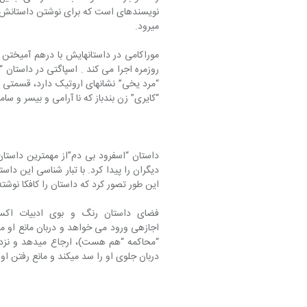
می‎رود.
موراکامی در داستان‎هایش ب
“کایری” زن بندباز که نا آرامی و بی‎سر و سامانی‎اش را نشان می‎دهد.
این طور تصور کرد که داستان را کافکا نوشته 
اجازه‎ی ورود می خواهد و دربان مانع ا
دربان جلوی او را سد می‎کند و مانع رفتن او به داخل می‎شود.