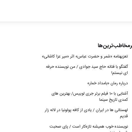
ادبیات
سینما
کتاب
رمخاطب‌ترین‌ها
از اقالیم دگر
تعزیه‎نامه‏ «شمر و حضرت عباس» اثر «میر عزا کاشانی»
درباره ما
گفتگو با فتانه حاج سید جوادی / من نویسنده حرفه
ای نیستم!
درباره رمان «بامداد خمار»
آشنایی با 10 فیلم برتر جری لوییس/ بهترین های
کمدی تاریخ سینما
لهستانی ها در ایران / یادی از کافه پولونیا در لاله زار
قدیم
نويسنده خوب هميشه تازه‌كار است / پای صحبت