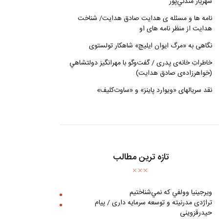
شهريار مندني‌پور
نامه ها و مسئله ی هدایت صادق هدایت/ شناخت
هدایت از منظر نامه های او
نگاهی به «مرگ ايوان ايليچ» شاهکار تولستوی
خاطراتِ خانه‌ی پدری / گفت‌وگو با مهرانگيز دولتشاهي
(خواهرزاده‌ی صادق هدايت)
نقد سریالهای «ویوارد پاینز» و «ساوت‌کلیف»
تازه ترین مطالب
ويرجينيا وولفي كه نمي‌شناختيم
تراژدی مدرنیته و توسعه سرمایه داری / پیام
حیدرقزوینی