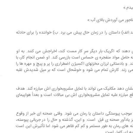
یدم.»
ناجور می آوردش بالای آب.»
:الف) داستان را در زمان حال پیش می برد. ب) خواننده را برای حادثه 
 دهند که اگریک بار دیگر سرِ کار مست کند، اخراجش می کنند. به او 
ه حامل مواد منفجره ی حساس است بازرسی کند. او ضمن انجام کار، با 
 و بادستانی لرزان مخزنهای اکسیژن اضطراری را پر و پیچ و مهره ها را 
ی زند. کارش تمام می شود و خوشحال است که بر میل شدیدش غلبه 
ن دهد مکانیک می تواند با تمایل مشروبخواری اش مبارزه کند. هدف 
مبارزه علیه تمایل مشروبخواری اش بی مبالات است و بعداً هواپیمای 
 و موجب پیوستگی داستان یا رمان می شود. وقتی صحنه ای خبر از وقوع 
دآورِ صحنه ی قبل  است. و این، گذشته و حال را در جریانی پیوسته، 
ه های رمان به طور مستمر و کم کم ظاهر می شود اما تأثیرش این است 
به ای کامل است.