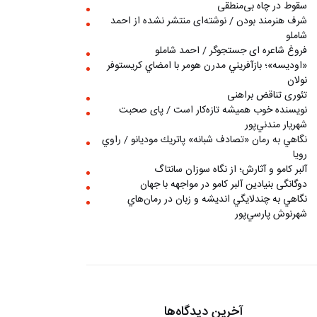
سقوط در چاه بی‌منطقی
شرف هنرمند بودن / نوشته‌ای منتشر نشده از احمد
شاملو
فروغ شاعره ای جستجوگر / احمد شاملو
«اوديسه»؛ بازآفريني مدرن هومر با امضاي كريستوفر
نولان
تئوری تناقض براهنی
نويسنده خوب هميشه تازه‌كار است / پای صحبت
شهريار مندني‌پور
نگاهي به رمان «تصادف شبانه» پاتريك موديانو / راوي
رويا
آلبر کامو و آثارش؛ از نگاه سوزان سانتاگ
دوگانگی بنیادین آلبر کامو در مواجهه با جهان
نگاهي به چندلايگي انديشه و زبان در رمان‌هاي
شهرنوش پارسي‌پور
آخرین دیدگاه‌ها