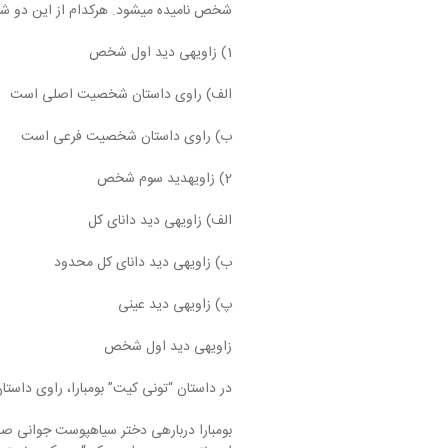
شخص نامیده می‎‏شود. هرکدام از این دو شیوه را می‎‏توان به دسته‎‎‎های فرعی تقسیم کرد:
1) زاویه‎ی دید اول شخص
الف) راوی داستان شخصیت اصلی است
ب) راوی داستان شخصیت فرعی است
2) زاویه‎‎‎دید سوم شخص
الف) زاویه‎ی دید دانای کل
ب) زاویه‎ی دید دانای کل محدود
پ) زاویه‎ی دید عینی
زاویه‎ی دید اول شخص
در داستان “تونی کیت” بومبارا، راوی دا