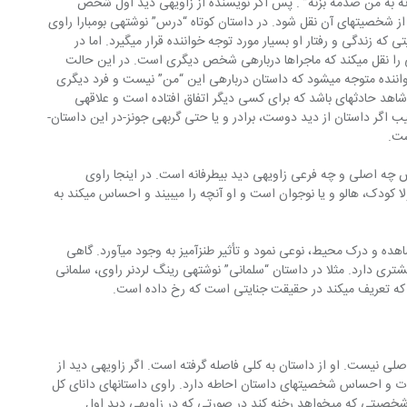
این نتیجه رسیده است که‎‎‎ “هیچ‏کس نمی‎‏تونه به من صدمه بزنه” . پس اگر نویسنده از زاویه‎ی دید اول‏ شخص 
استفاده کند داستان حتما باید از طرف یکی از شخصیتهای آن نقل‏ شود. در داستان کوتاه “درس” نوشته‎ی بومبارا راوی 
شخصیت اصلی داستان‏ است یعنی شخصیتی که زندگی و رفتار او بسیار مورد توجه خواننده قرار می‎‏گیرد. اما در 
بعضی از داستانها راوی اول شخص حکایتی را نقل‏ می‎‏کند که ماجراها درباره‎ی شخص دیگری است. در این حالت 
راوی، داستان را باز با “من” بیان می‎‏کند و خواننده متوجه می‎‏شود که داستان‏ درباره‎ی این “من” نیست و فرد دیگری 
مدنظر است. برای نمونه راوی‏ ممکن است شاهد حادثه‎‎‎ای باشد که برای کسی دیگر اتفاق افتاده است و علاقه‎ی 
خوانندگان را معطوف به آن سازد. بدین ترتیب اگر داستان از دید دوست، برادر و یا حتی گربه‎ی جونز-در این داستان-
ست.
یکی از انواع ویژه‎ی زاویه‎ی دید اول شخص چه اصلی و چه فرعی زاویه‎ی دید بی‏طرفانه است. در اینجا راوی 
داستان فردی ساده و بی‏تزویر است‏ که معمولا کودک، هالو و یا نوجوان است و او آنچه را می‎‏بیند و احساس‏ می‎‏کند به 
در این شیوه، تفاوت راوی و خواننده در مشاهده و درک محیط، نوعی نمود و تأثیر طنزآمیز به وجود می‎‏آورد. گاهی 
اتفاق می‎‏افتد که‎‎‎ خواننده از راوی اطلاعات بیشتری دارد. مثلا در داستان “سلمانی” نوشته‎ی رینگ لردنر راوی، سلمانی 
در زاویه‎‎‎دید سوم شخص، راوی شخصیت اصلی نیست. او از داستان به کلی فاصله گرفته است. اگر زاویه‎ی دید از 
وی بر اعمال، تفکرات و احساس شخصیتهای داستان احاطه دارد. راوی داستانهای دانای کل 
هر زمان که بخواهد قادر است به ذهن هر شخصیتی که می‎‏خواهد رخنه کند در صورتی که در زاویه‎ی دید اول‏ 