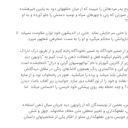
“او می‎‏توانست به جرأت سوگند یاد کند که روح پدر مرده‎‎‎اش را می‎‏بیند که از میان حلقه‎‎‎های دود به پایین خیره‎‎‎شده 
است و به او اشاره می‎‏کند تا به جلو بیاید. در صورتی که زنی با چهره‎‎‎ای سیاه و نومید دستش را جلو آورده و به او 
اما او جرأت نمی‎‏کند قدمی به عقب برگردد و یا حتی سر جایش‏ بماند. حتی در اندیشه‎ی خود توان مقاومت نمی‎‏یابد. تا 
ه‎‎‎ سمت صخره‎ی شعله‎‎‎ور می‎‏برد.
هنگامی که با روش دانای کل محدود بتوانیم از ضمیر خودآگاه به‎‎‎ ضمیر ناخودآگاه رخنه کنیم و از طریق درک ادراک 
خود به امیال درونی مان‏ دست یابیم و اگر قادر باشیم‏ این‏گونه فعل و انفعالات ذهن را ثبت کنیم‏ به “زاویه‎ی دید 
 سیال ذهن” دست یافته‎‎‎ایم. قطعه‎ی زیر از کاترین آن‏پورتر با نام‏ “بوالهوسیهای گرنی و درال” انتخاب‏شده است:  
خشندگی‏ نورهای آبی و خاکستری‏ رنگ همچون کاغذهای‏ رنگی در مقابل دیدگانش‏ 
می‎‏رقصید. یا اصلا نباید می‎‏خوابید و یا باید از جایش بلند می‎‏شد و پرده را می‎‏کشید. هنوز در رختخواب بود و از سایه 
بغلتد و خود را از نور آفتاب دور سازد. خوابیدن زیر آفتاب باعث دیدن 
کابوس می‎‏شود. مادرجان، حالتان‏ چطور است؟ و چند لحظه بعد روی پیشانی خود خیسی را احساس‏ می‎‏کند. اما 
برای به تصویر کشیدن فعالیتهای بی‏پایان ذهن، بعضی از نویسندگان‏ که از زاویه‎ی دید جریان سیال ذهن استفاده 
کرده‎‎‎اند خود را از ساختار جمله‎‎‎سازی متداول، نقطه‎‎‎گذاری و تغییر منطقی متن معاف ساخته‎‎‎اند. چهل و شش 
صفحه‎ی آخر داستان “اولیس” نوشته‎ی جیمز جویس بدون‏ نقطه‎‎‎گذاری مملو از افکار یکی از شخصیتهای داستان 