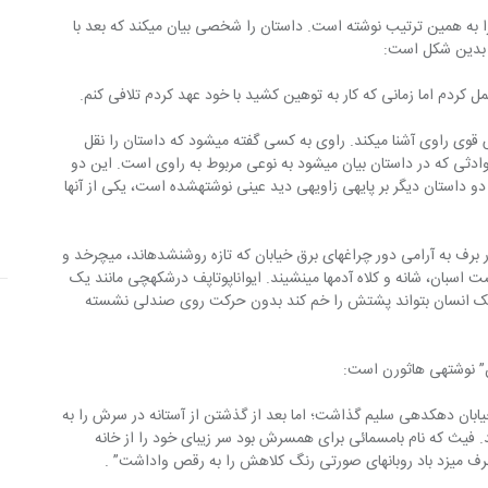
ادگار آلن‏پو نیز داستان “بشکه‎ی آمونتیلادو” را به همین ترتیب نوشته‎‎‎ است. داستان را شخصی بیان می‎‏کند که بعد با 
هین کشید با خود عهد کردم تلافی کنم.
این دو قطعه داستان، خواننده را با احساس قوی راوی آشنا می‎‏کند. راوی به کسی گفته می‎‏شود که داستان را نقل 
می‎‏کند و این بدین معنی‏ است که همه‎ی حوادثی که در داستان بیان می‎‏شود به نوعی مربوط به راوی‏ است. این دو 
قطعه را با دو قطعه‎ی دیگر مقایسه می‎‏کنیم. دو داستان دیگر بر پایه‎ی زاویه‎ی دید عینی نوشته‎‎‎شده است، یکی از آنها 
هوا گرگ‏ومیش است. دانه‎‎‎های درشت و آبدار برف به آرامی دور چراغهای برق خیابان که تازه روشن‏شده‎‎‎اند، می‎‏چرخد و 
به‎‎‎ صورت لایه‎ی نازکی روی سقف خانه‎‎‎ها، پشت اسبان، شانه و کلاه‎‎‎ آدمها مینشیند. ایواناپوتاپف درشکه‎‎‎چی مانند یک 
ه یک انسان بتواند پشتش را خم کند بدون حرکت روی صندلی نشسته 
“گودمن براون جوان در غروب آفتاب پا به خیابان دهکده‎ی سلیم‏ گذاشت؛ اما بعد از گذشتن از آستانه در سرش را به 
فیث که نام بامسمائی برای همسرش‏ بود سر زیبای خود را از خانه 
ص‏ واداشت” .