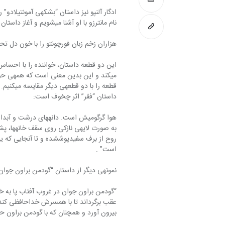
نام مانترزو با او آشنا می‎‏شویم و آغاز داستان بدین شکل است:
هزاران زخم زبان فورچونتو را با خون دل تحمل کردم اما زمانی که‎‎‎ کار به تو
داستان “فقر” اثر چخوف است:
روح از برف‏ سفیدپوش‏شده و تا آنجایی ک
است” .
نمونه‎ی دیگر از داستان “گودمن براون جوان” نوشته‎ی هاثورن است:
عقب برگرداند تا با همسرش خداحافظی کند. 
بیرون آورد و همچنان که با گودمن‏ براون حرف می‎‏زد باد روبانهای صورتی رنگ کلاهش را به رق