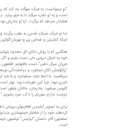
هشدار می‎‏دهد که برگردد. آیا او مادرش بود؟”
اینکه کشیش و شماس پیر و مهربان-گوکین-بازوانش را محکم می‎‏گیرد و او را ب
جریان
“پلکهایش تکان می‎‏خورد و در
خبری نبود. چرا این‏ طورشده بود. بهتر است 
دوست ندارم صورتم را با آب سرد بشویم.”
است.