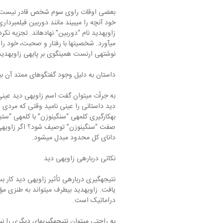
بعضی اوقات راوی سوم شخص قادر نیست ب
زاویه‎‎‎دید نام “دو
نوشته‎ی ارنست همینگوی بر پایه‎ی زاویه‎‎‎دید عینی است.
داستان به دلیل وجود گفتگوهای ممتد آن بیشتر ب
دانای کل محدود مبدل می‎‏شود.
نکاتی درباره‎ی زاویه‎ی دید
دراماتیک است.
به راحتی می‎‏توان نتیجه‎‎‎گیریهای دیگری را نیز به دست داد: