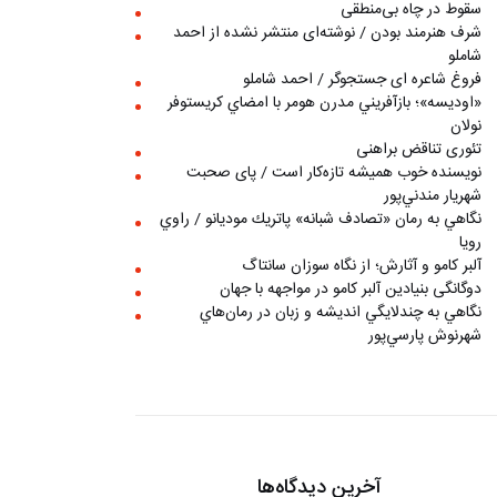
سقوط در چاه بی‌منطقی
شرف هنرمند بودن / نوشته‌ای منتشر نشده از احمد
شاملو
فروغ شاعره ای جستجوگر / احمد شاملو
«اوديسه»؛ بازآفريني مدرن هومر با امضاي كريستوفر
نولان
تئوری تناقض براهنی
نويسنده خوب هميشه تازه‌كار است / پای صحبت
شهريار مندني‌پور
نگاهي به رمان «تصادف شبانه» پاتريك موديانو / راوي
رويا
آلبر کامو و آثارش؛ از نگاه سوزان سانتاگ
دوگانگی بنیادین آلبر کامو در مواجهه با جهان
نگاهي به چندلايگي انديشه و زبان در رمان‌هاي
شهرنوش پارسي‌پور
آخرین دیدگاه‌ها