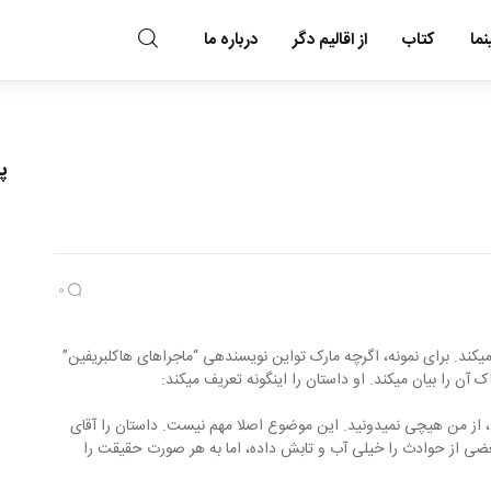
ما
کتاب
از اقالیم دگر
درباره ما
مد و مه
پ
0
در همه‎ی داستانها، فردی داستان را تعریف می‎‏کند. برای نمونه، اگرچه مارک تواین نویسنده‎ی “ماجراهای هاکلبری‏فین” 
 این‏گونه‎‎‎ تعریف می‎‏کند:
اگر “ماجرای تام سایر” را هنوز نخوندید پس، از من هیچی‏ نمی‎‏دونید. این موضوع اصلا مهم نیست. داستان را آقای 
بعضی از حوادث را خیلی آب و تابش داده، اما به هر صورت حقیقت را 