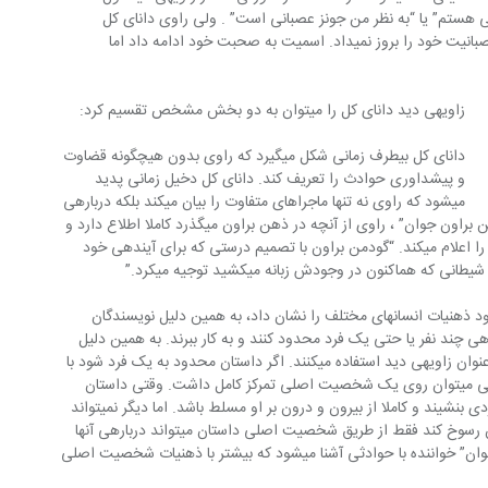
وید “من عصبانی هستم” یا “به نظر من‏ جونز عصبانی است” . ولی راوی دانای کل 
می‎‏تواند بگوید “جونز کاملا عصبانی بود اما عصبانیت خود را بروز نمی‎‏داد. اسمیت به صحبت خود ادامه داد اما 
زاویه‎ی دید دانای کل را می‎‏توان به دو بخش مشخص تقسیم کرد:
دانای کل بی‏طرف زمانی شکل می‎‏گیرد که راوی بدون هیچ‏گونه‎‎‎ قضاوت 
و پیشداوری حوادث را تعریف کند. دانای کل دخیل زمانی پدید 
می‎‏شود که راوی نه تنها ماجراهای متفاوت را بیان می‎‏کند بلکه درباره‎ی 
رفتار شخصیتها نیز قضاوت می‎‏کند. در “گودمن براون جوان” ، راوی از آنچه در ذهن براون می‎‏گذرد کاملا اطلاع دارد و 
درباره‎ی همه چیز نظر موافق و مخالف خود را اعلام می‎‎کند. “گودمن براون با تصمیم درستی‏ که برای آینده‎ی خود 
ی‎‏کشید توجیه میکرد.”
در داستان کوتاه به ندرت فرصت می‎‏شود ذهنیات انسانهای‏ مختلف را نشان داد، به همین دلیل نویسندگان 
ترجیح می‎‏دهند دانای کل‏ راوی را فقط درباره‎ی چند نفر یا حتی یک فرد محدود کنند و به کار ببرند. به همین دلیل 
نویسندگان از شیوه‎ی دانای کل محدود به عنوان زاویه‎ی دید استفاده می‎‏کنند. اگر داستان محدود به یک فرد شود با 
کمک زاویه‎ی دید دانای کل محدود به راحتی می‎‏توان روی یک شخصیت اصلی تمرکز کامل داشت. وقتی داستان 
محدود شود، نویسنده می‎‏تواند روی شانه‎‎‎ فردی بنشیند و کاملا از بیرون و درون بر او مسلط باشد. اما دیگر نمی‎‏تواند 
از این راه بر درون شخصیتهای دیگر داستان رسوخ کند فقط از طریق شخصیت اصلی داستان می‎‏تواند درباره‎ی آنها 
اطلاعات به دست‏ آورد. در “گودمن براون جوان” خواننده با حوادثی آشنا می‎‏شود که بیشتر با ذهنیات شخصیت اصلی 