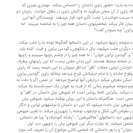
در هرکدام از این دو قطعه می‎‏بینیم که خواننده به ندرت حضور راوی داستان را احساس می‎‏کند. مهمتری چیزی که 
توجه خواننده را برمی‏انگیزد، صحنه‎‎‎ای است که راوی از آن سخن می‎‏گوید نه واکنش‏ راوی در مقابل حوادث. راویان دو 
داستان “هاکلبری‏فین” و “بشکه‎‎‎ آمونتیلادو” به سرعت خواننده را تحت تأثیر خود قرار می‎‏دهند. نویسندگان آنها این 
داستانها را به‎‎‎گونه‎‎‎ای با آب‏وتاب نوشته‎‎‎اند که انسان‏ فکر می‎‏کند شخصیتهای داستان همه چیز را به شخصه می‎‏بینند. اما 
دست‏کم در مقایسه با هاک و مونترزو، خواننده متوجه راویها نمی‎‏شود. در این داستانها گفتگوها توجه ما را جلب مب‏کند 
و ما راویها را فراموش می‎‏کنیم و حواسمان به دیگران جلب می‎‏شود، مثل‏ درشکه‎‎‎چی، گودمن براون و فیث. البته باید 
به این نکته اشاره کرد که در داستانهای “فقر” و “گودمن براون جوان” ، ما همه چیز را از چشم راویها می‎‏بینیم و راویها 
برخلاف هاک و منترزو فقط به بیست درصد از صحنه‎‎‎ مسلط هستند. این بدان معنی نیست که این راویهای بی‏طرف‏ 
واقعا بی‏طرف و نامرئی هستند. برای نمونه با خواندن اولین مجلات‏ “فقر” حداقل می‎‏توان به این نتیجه رسید که راوی 
قصد دارد محیط خاصی خلق کند. او مکان وقوع حادثه را با تمام جزئیاتش شرح می‎‏دهد چنان‏که راوی “گودمن براون 
جوان” همه‎ی آدمهایی را که می‎‏بیند به دقت‏ اسکن‏ معرفی می‎‏کند درباره‎ی آنها توضیح می‎‏دهد. در ضمن اگر با دقت به‎‎‎ 
صحبتهای راوی داستان هاثورن گوش فرادهیم متوجه می‎‏شویم زمانی‏ که از فیث به عنوان یک اسم بامسما یاد می‎‏کند 
او درواقع درباره‎ی شخصیت داستان قضاوت می‎‏کند. بنابراین کاملا روشن است که شیوه‎ی بیان داستان در “فقر” و 
“گودمن براون جوان” کاملا بی‏طرفانه و نامشخص است. هنگامی‏که داستان با این روش نوشته می‎‏شود شیوه‎ی بیان 
داستان را به اصطلاح “عینی” می‎‏گویند. این شیوه‎ی بیان باعث‏ می‎‏شود که این دو داستان با نوشته‎‎‎های تواین و ادگار 
آلن‏پو اختلاف پیدا کند. روش بیان نویسنده در مقیاس کلی شکل و چارچوب نوشته را پایه‎‎‎ریزی می‎‏کند. با تغییر شیوه‎ی 
بیان، داستان به‎‎‎خودی‏خود باید عوض‏ شود. زاویه‎ی دید داستانهای “هاکل‏بری‏فین” ، “بشکه آمونتیلادو” ویا هر داستانی 
که در آن شخصیت اصلی راوی است اول شخص می‎‏باشد. به‎‎‎ عبارت دیگر این شیوه‎ی بیان را زاویه‎ی دید اول 
دید “گودمن براون جوان” و یا هر داستانی که شخص ثالثی موضوع آن را تعریف کند سوم 