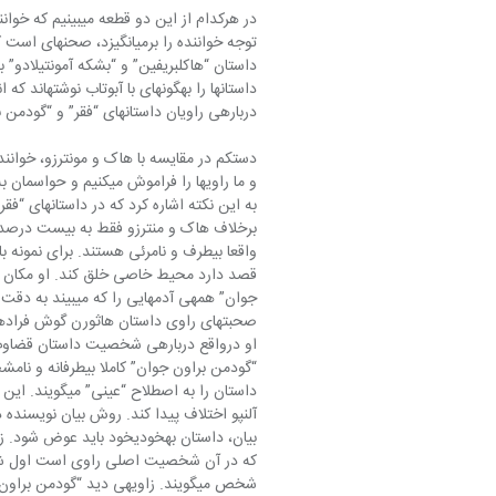
درباره‎ی راویان داستانهای “فقر” و “گودمن براون” چه می‎‏توان گفت؟
شخص می‎‏گویند. زاویه‎ی 