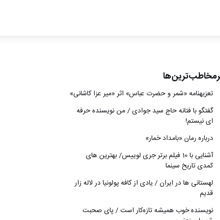
ادبیات
سینما
کتاب
رمخاطب‌ترین‌ها
از اقالیم دگر
تعزیه‎نامه‏ «شمر و حضرت عباس» اثر «میر عزا کاشانی»
درباره ما
گفتگو با فتانه حاج سید جوادی / من نویسنده حرفه
ای نیستم!
درباره رمان «بامداد خمار»
آشنایی با 10 فیلم برتر جری لوییس/ بهترین های
کمدی تاریخ سینما
لهستانی ها در ایران / یادی از کافه پولونیا در لاله زار
قدیم
نويسنده خوب هميشه تازه‌كار است / پای صحبت