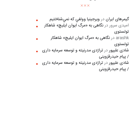
گیمرهای ایران
در
ويرجينيا وولفي كه نمي‌شناختيم
امیدی سرور
در
نگاهی به «مرگ ايوان ايليچ» شاهکار
تولستوی
arashk
در
نگاهی به «مرگ ايوان ايليچ» شاهکار
تولستوی
شادی علیپور
در
تراژدی مدرنیته و توسعه سرمایه داری
/ پیام حیدرقزوینی
شادی علیپور
در
تراژدی مدرنیته و توسعه سرمایه داری
/ پیام حیدرقزوینی