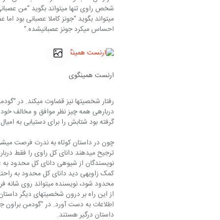
شخص راوی تنها می‎‏تواند بگ
احساس میکرد جونز عصبانی‏شده.”
ارنست همینگوی
گرفته بود شتابش را برای دستیابی به امیال شیطانی که‎‎‎ هم‏اکنون در وجودش زبانه م
چون 
داستان درگیر هستند.