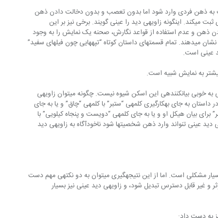
ه ذهن فردی وارد شود اما بدون تعصب و بدون دخالت دادن ذهن 
خود آنچه را می‎‏بیند مانند دوربین فیلمبرداری ثبت می‎‏کند. این‏گونه زاویه‎ی دید را عینی گویند. برخی نیز بر این 
ربین” نهاده‎‎‎اند. تجزیه نکردن ذهن و عدم استفاده از قواعد نگارش، صحنه یک نمایش را به وجود 
می‎‏آورد. شخصیتها با رفتار و صحبت، خود را نشان می‎‏دهند. تمام قسمتهای‏ داستان کوتاه “تپه‎‎‎هایی چون فیلهای سفید” 
ه نمایش شبیه‎‎‎ است.
به جرأت می‎‏توان گفت اسم زاویه‎ی دید عینی به خوبی بیان‏کننده‎ی این‏ اسکن‏ شیوه نیست. چگونه می‎‏توان زاویه‎ی 
دید داستانی را عینی نامید وقتی که‎‎‎ مردی در داستان به جای به‎‎‎کارگیری کلمه‎ی “ستبر” با کلمه‎ی “چاق” و یا به‎‎‎ جای 
به‎‎‎کارگیری کلمه‎ی “سنگین‏وزن” با کلمه‎ی “ستبر” برای بیان هیکل او و یا به جای کلمه‎ی “دویست و پنجاه کیلویی” با 
صفت “سنگین‏وزن” توصیف شود؟ اگر زاویه‎ی دید عینی تنواند وارد ذهن شخصیتها شود ناخودآگاه به زاویه‎ی دید 
نتیجه‎‎‎گیری درباره‎ی تأثیر زاویه‎ی دید کار بسیار مشکلی است. اما از این‏ نتیجه‎‎‎گیری می‎‏توان به دو نکته‎ی مهم دست 
یافت. زاویه‎‎‎دید بی‏طرف‏ می‎‏تواند به طنزی مؤثر و غیر قابل دسترس تبدیل شود، و زاویه‎ی دید عینی‏ نیز بسیار 