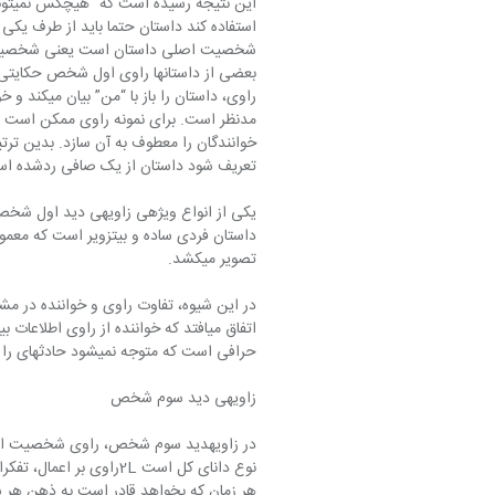
تعریف شود داستان‏ از یک صافی ردشده ا
تصویر می‎‏کشد.
حرافی است که متوجه نمی‎‏شود حادثه‎‎‎ای را که تعریف می‎‏کند در حقیقت جنایتی است که رخ داده است.
زاویه‎ی دید سوم شخص
نوع دانای کل است‏ 2Lرا