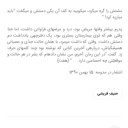
مشتش را گره می‎کرد، می‎کوبید به کف‎ آن یکی دستش و می‎گفت “باید 
مبارزه‎ کرد! ”
پدرم بیشتر وقتها مریض بود، درد و مرض‎های فراوانی داشت، اما حتا 
وقتی‎ هم که توی بیمارستان بستری بود، یک‎ دفترچه‎ی یادداشت دم 
دستش داشت. وقتی که داشت می‎مرد، با همان حالت‎ جدّی و عصبانی 
همیشگی‎اش، درباره‎ی‎ آخرین کتابی که نوشته بود چند کلمه‎ای‎ حرف 
زد. گفت “در این رمان آخرم، من‎ نشان داده‎ام که بشر در هر حالت و 
موقعیّتی چه احساسی دارد. . . ” (هفت)
انتشار در مدومه: 15 بهمن 1390
حنیف قریشی