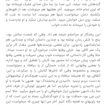
گنده‎اش بلند می‎شد. این صدا برا یما مثل صدای‎ شلیک توپخانه بود 
که توی تمام خانه‎ می‎پیچید. آخر هفته‎ها هم می‎نوشت، بعد از ظهرهای 
یکشنبه. دلش می‎خواست‎ شبها هم بنویسد، اما ساعت نه شب که‎ 
می‎شد، روی مبل خوابش می‎برد. مادرم‎ بیدارش می‎کرد و او چاردست و 
پا خودش را می‎رساند به تخت خواب.
این پشتکار او سرانجام نتیجه هم داد. وقتی که شصت سالش بود، 
پنج یا شش رمان نوشته بود و چندین داستان کوتاه و چندتایی هم 
نمایشنامه‎ی رادیویی. برای‎ بعضی نویسنده‎ها همین مقدار کار برای‎ 
یک عمر کافی بود. خیلی وقتها حالت‎ سرخوردگی به او دست می‎داد. 
مثلا وقتی‎ کار داستانی که می‎نوشت خوب پیش‎ نمی‎رفت و بعضی وقتها 
که خوب پیش‎ می‎رفت، اما مجبور بود کارش را تعطیل‎ کند و برود اداره، 
یا بعضی وقتهایی که از شدّت خستگی از پا می‎افتاد و نمی‎توانست 
بنویسد و مخصوصا وقتی‎ که ناشرها کتابش را رد می‎کردند، و این‎ 
اتفاقی بود که همیشه می‎افتاد و به این ترتیب هیچ‎کدام از نوشته‎هاش 
به‎ دست مردم نرسید. ناامیدی او وحشتناک‎ بود. همه‎ی ما همراه با او 
این ناامیدی را تجربه می‎کردیم. اما هر تشویق کوچکی‎ از طرف ناشر-
حتا یک نامه‎ی معمولی‎ ابراز خوشوقتی-او را سر شوق می‎آورد. حالا اسم 
این چی بود، حماقت بود یا از خودگذشتگی، بسته به این است که از 
چه زاویه‎ای به قضیّه نگاه کنیم. آخر سر، تنها چیزی که می‎خواست این 