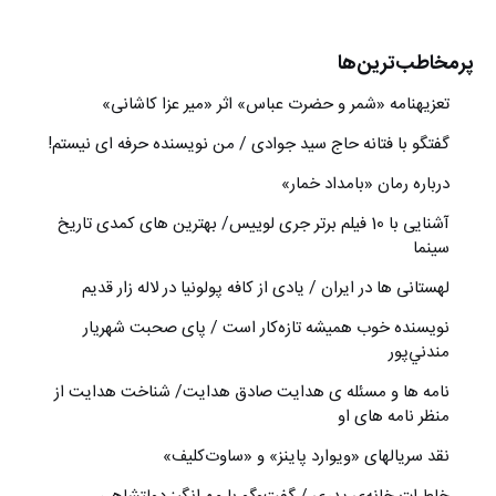
پرمخاطب‌ترین‌ها
تعزیه‎نامه‏ «شمر و حضرت عباس» اثر «میر عزا کاشانی»
گفتگو با فتانه حاج سید جوادی / من نویسنده حرفه ای نیستم!
درباره رمان «بامداد خمار»
آشنایی با 10 فیلم برتر جری لوییس/ بهترین های کمدی تاریخ
سینما
لهستانی ها در ایران / یادی از کافه پولونیا در لاله زار قدیم
نويسنده خوب هميشه تازه‌كار است / پای صحبت شهريار
مندني‌پور
نامه ها و مسئله ی هدایت صادق هدایت/ شناخت هدایت از
منظر نامه های او
نقد سریالهای «ویوارد پاینز» و «ساوت‌کلیف»