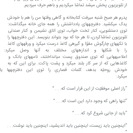
از تلویزیون پخش می‎شد تماشا می‎کردیم و باهم حرف می‎زدیم.
پدرم هر صبح شنبه می‎رفت کتابخانه‎ و گاهی وقتها من را هم با خودش 
یدک‎ می‎کشید. دفترچه‎های یادداشتش را همه جای خانه می‎گذاشت: 
توی‎ دستشویی، کنار تخت خواب، توی‎ اتاق نشیمن و کنار صندلی 
تلویزیون‎ تماشاکردن، تا هر جا که بود بتواند بنویسد. این دفترچه‎ها را 
با تکه‎های‎ چارگوش مقوّا و گیره‎ی کاغذ درست‎ می‎کرد و ورقه‎های کاغذ 
را با شکلها و اندازه‎های مخ
اعلامیه‎هایی که توی صندوق پست‎ می‎انداختند، نامه‎های بانک و 
کاغذهایی‎ که از سر کار بلند می‎کرد و پشت پاکت. برای این که به 
خودش روحیّه بدهد، کلمات ق
می‎کرد:
“راز اصلی موفقیّت از این قرار است‎ که. . . ”
“تنها راهی که وجود دارد این است‎ که. . . ”
“باید از جایی شروع کرد که. . . ”
“این‎چنین باید زیست، این‎چنین باید اندیشید، این‎چنین باید نوشت. . . 
”