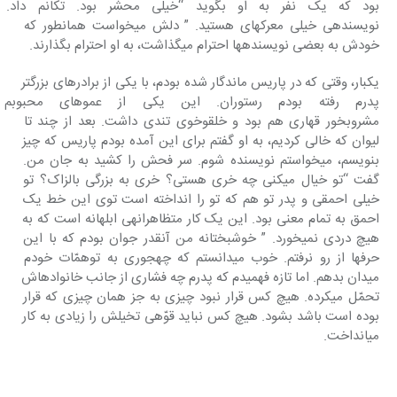
بود که یک‎ نفر به او بگوید “خیلی م
نویسنده‎ی خیلی معرکه‎ای‎ هستید. ” دلش می‎خواست همان‎طور که‎ 
خودش به بعضی نویسنده‎ها احترام‎ می‎گذاشت، به او احترام بگذارند.
یک‎بار، وقتی که در پاریس ماندگار شده‎ بودم، با یکی از برادرهای بزرگتر 
پدرم رفته‎ بودم رستوران. این 
مشروب‎خور قهاری هم‎ بود و خلق‎وخوی تندی داشت. بعد از چند تا 
لیوان که خالی کردیم، به او گفتم‎ برای این آمده بودم پاریس که چیز 
بنویسم، می‎خواستم نویسنده شوم. سر فحش را کشید به جان من. 
گفت “تو خیال می‎کنی‎ چه خری هستی؟ خری به بزرگی بالزاک؟ تو 
خیلی احمقی و پدر تو هم که تو را انداخته است توی این خط یک 
احمق‎ به تمام معنی بود. این یک کار متظاهرانه‎ی‎ ابلهانه است که به 
هیچ دردی نمی‎خورد. ” خوشبختانه من آن‎قدر جوان بودم که با این 
حرفها از رو نرفتم. خوب می‎دانستم‎ که چه‎جوری به توهمّات خودم 
میدان‎ بدهم. اما تازه فهمیدم که پدرم چه فشاری‎ از جانب خانواده‎اش 
تحمّل می‎کرده. هیچ کس قرار نبود چیزی به جز همان‎ چیزی که قرار 
بوده است باشد بشود. هیچ کس نباید قوّه‎ی تخیلش را زیادی‎ به کار 
می‎انداخت.