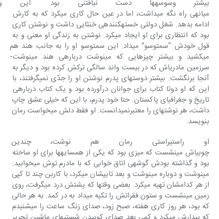
بیشتر وسوسه‎ها دست نیافتنی بود. 
میانه‎ی راه نگه‎ می‎داشت، اما در عین حال کاری می‎کرد که به کارش 
ادامه بدهد. شغل دولتی‎ خسته‎کننده‎ی خنثایی داشت و نوشتن‎ کاری 
بود که انتظاری برای او ایجاد می‎کرد. نوشتن به زندگی او معنی و به‎ 
قول خودش “سمت‎وسو” می‎داد. این‎ سمت‎وسو او را به جانب هند هم‎ 
می‎کشید و بیشتر چیزهایی که می‎نوشت‎ درباره‎ی هند می‎نوشت-
سرزمین‎ مادری‎اش که در بیست واند سالگی‎ ترکش کرده بود و دیگر به 
آنجا برنگشت. بیشتر دوستهای پدرم نوشتن او را جدّی‎ نمی‎گرفتند، با 
این که او دوتا کتاب برای‎ جوانان درآورده بود و یک کتاب درباره‎ی‎ 
تاریخ و جغرافیای پاکستان. حتا خود پدرم، با این که خیلی عشق چاپ 
داشت، هر نوشته‎ای را معتبرنمی‎دانست. او فقط دلش‎ می‎خواست رمان 
بنویسد.
او راستی‎راستی رمان هم نوشت، چ
چوبی‎اش‎ می‎نشست که میزی بود که یکی از همسایه‎ها برای او ساخته 
بود و گذاشته‎ بودش گوشه‎ی اتاق خوابی که با مادرم‎ توش می‎خوابید. 
می‎نوشت و دوباره‎ می‎نوشت و بعد تایپشان می‎کرد، با کاربن‎ چند تا کپی 
از هر کدامشان تهیه می‎کرد. بعضی وقتها که پشتش درد می‎گرفت، روی 
زمین می‎نشست و ستون فقراتش‎ را تکیه می‎داد به در کمد. به هر حالی 
که‎ بود، هر روز کاری هفته، صبح زود، صدای‎ زنگ ساعت را می‎شنیدم 
که بیدارش‎ می‎کرد و کمی بعد صدای کوبیدن‎ شستی‎های ماشین تحریر 