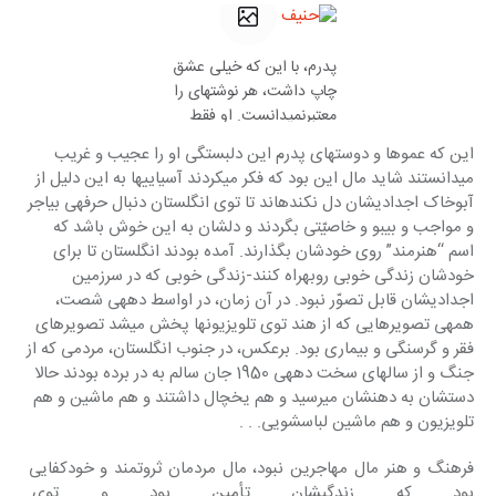
پدرم، با این که خیلی عشق
چاپ داشت، هر نوشته‎ای را
معتبرنمی‎دانست. او فقط
دلش‎ می‎خواست رمان
این که عموها و دوستهای پدرم این‎ دلبستگی او را عجیب و غریب 
بنویسد
می‎دانستند شاید مال این بود که فکر می‎کردند آسیایی‎ها به این دلیل از 
آب‎وخاک‎ اجدادی‎شان دل نکنده‎اند تا توی‎ انگلستان دنبال حرفه‎ی بی‎اجر 
و مواجب‎ و بی‎بو و خاصیّتی بگردند و دلشان به این‎ خوش باشد که 
اسم “هنرمند” روی‎ خودشان بگذارند. آمده بودند انگلستان‎ تا برای 
خودشان زندگی خوبی روبه‎راه‎ کنند-زندگی خوبی که در سرزمین‎ 
اجدادی‎شان قابل تصوّر نبود. در آن زمان، در اواسط دهه‎ی شصت، 
همه‎ی‎ تصویرهایی که از هند توی تلویزیون‎ها پخش می‎شد تصویرهای 
فقر و گرسنگی‎ و بیماری بود. برعکس، در جنوب‎ انگلستان، مردمی که از 
جنگ و از سالهای‎ سخت دهه‎ی 1950 جان سالم به در برده‎ بودند حالا 
دستشان به دهنشان می‎رسید و هم یخچال داشتند و هم ماشین و هم‎ 
تلویزیون و هم ماشین لباسشویی. . .
فرهنگ و هنر مال مهاجرین نبود، مال‎ مردمان ثروتمند و خودکفایی 
بود که‎ زندگی‎شان تأمین بود و تو