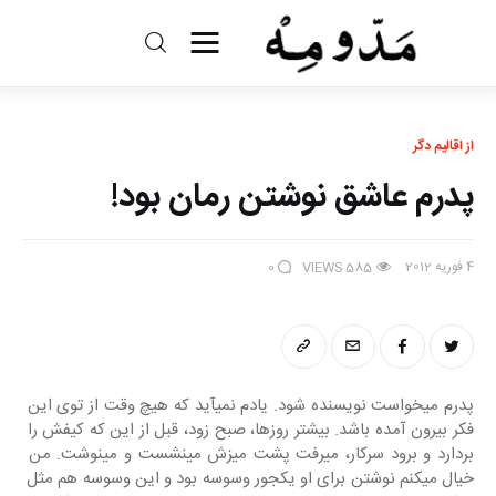
مد و مه
ادبیات
از اقالیم دگر
پدرم عاشق نوشتن رمان بود!
سینما
کتاب
4 فوریه 2012
0
VIEWS
585
از اقالیم دگر
درباره ما
پدرم می‎خواست نویسنده شود. یادم‎ نمی‎آید که هیچ وقت از توی این 
فکر بیرون‎ آمده باشد. بیشتر روزها، صبح زود، قبل‎ از این که کیفش را 
بردارد و برود سرکار، می‎رفت پشت میزش می‎نشست و می‎نوشت. من 
خیال می‎کنم نوشتن برای‎ او یک‎جور وسوسه بود و این وسوسه هم‎ مثل 