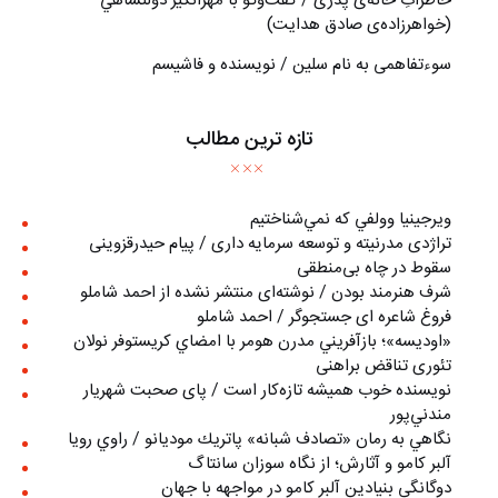
خاطراتِ خانه‌ی پدری / گفت‌وگو با مهرانگيز دولتشاهي
(خواهرزاده‌ی صادق هدايت)
سوءتفاهمی به نام سلین / نویسنده و فاشیسم
تازه ترین مطالب
ويرجينيا وولفي كه نمي‌شناختيم
تراژدی مدرنیته و توسعه سرمایه داری / پیام حیدرقزوینی
سقوط در چاه بی‌منطقی
شرف هنرمند بودن / نوشته‌ای منتشر نشده از احمد شاملو
فروغ شاعره ای جستجوگر / احمد شاملو
«اوديسه»؛ بازآفريني مدرن هومر با امضاي كريستوفر نولان
تئوری تناقض براهنی
نويسنده خوب هميشه تازه‌كار است / پای صحبت شهريار
مندني‌پور
نگاهي به رمان «تصادف شبانه» پاتريك موديانو / راوي رويا
آلبر کامو و آثارش؛ از نگاه سوزان سانتاگ
دوگانگی بنیادین آلبر کامو در مواجهه با جهان