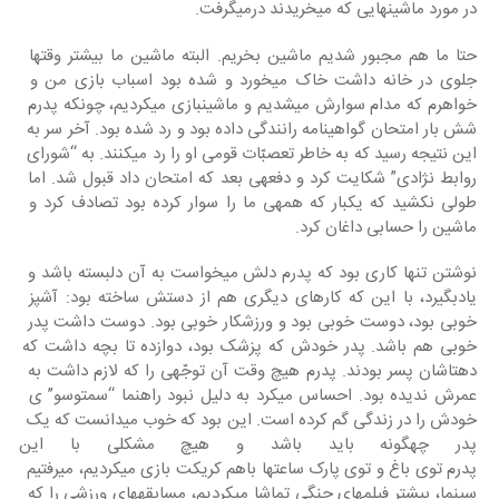
در مورد ماشین‎هایی که‎ می‎خریدند درمی‎گرفت.
حتا ما هم مجبور شدیم ماشین بخریم. البته ماشین ما بیشتر وقتها 
جلوی در خانه‎ داشت خاک می‎خورد و شده بود اسباب بازی من و 
خواهرم که مدام‎ سوارش می‎شدیم و ماشین‎بازی‎ می‎کردیم، چون‎که پدرم 
شش بار امتحان‎ گواهی‎نامه رانندگی داده بود و رد شده‎ بود. آخر سر به 
این نتیجه رسید که به خاطر تعصبّات قومی او را رد می‎کنند. به‎ “شورای 
روابط نژادی” شکایت کرد و دفعه‎ی بعد که امتحان داد قبول شد. اما 
طولی نکشید که یک‎بار که همه‎ی ما را سوار کرده بود تصادف کرد و 
ماشین را حسابی داغان کرد.
نوشتن تنها کاری بود که پدرم دلش‎ می‎خواست به آن دلبسته باشد و 
یادبگیرد، با این که کارهای دیگری هم از دستش‎ ساخته بود: آشپز 
خوبی بود، دوست خوبی‎ بود و ورزشکار خوبی بود. دوست داشت‎ پدر 
خوبی هم باشد. پدر خودش که‎ پزشک بود، دوازده تا بچه داشت که‎ 
ده‎تاشان پسر بودند. پدرم هیچ وقت آن‎ توجّهی را که لازم داشت به 
عمرش ندیده‎ بود. احساس می‎کرد به دلیل نبود راهنما “سمت‎وسو” ی 
خودش را در زندگی گم‎ کرده است. این بود که خوب می‎دانست‎ که یک 
پدر چه‎گونه باید باشد و هیچ‎
پدرم‎ توی باغ و توی پارک ساعت‎ها باهم‎ کریکت بازی می‎کردیم، می‎رفتیم‎ 
سینما، بیشتر فیلمهای جنگی تماشا می‎کردیم، مسابقه‎های ورزشی را که 