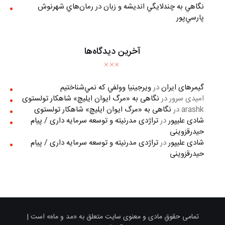
نگاهي به چندلايگي انديشه و زبان در رمان‌هاي شهرنوش
پارسي‌پور
آخرین دیدگاه‌ها
گیمرهای ایران
در
ويرجينيا وولفي كه نمي‌شناختيم
امیدی سرور
در
نگاهی به «مرگ ايوان ايليچ» شاهکار تولستوی
arashk
در
نگاهی به «مرگ ايوان ايليچ» شاهکار تولستوی
شادی علیپور
در
تراژدی مدرنیته و توسعه سرمایه داری / پیام
حیدرقزوینی
شادی علیپور
در
تراژدی مدرنیته و توسعه سرمایه داری / پیام
حیدرقزوینی
تمامی حقوقِ مادی و معنوی سایت متعلق به «مد و ماه» است |