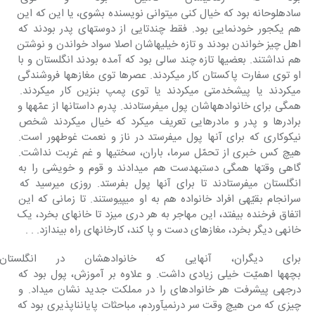
ساده‎لوحانه بود که خیال کنی‎ می‎توانی نویسنده بشوی، یا این که این 
هم‎ یک‎جور خودنمایی بود. فقط چندتایی از دوستهای پدر بودند که 
اهل چیز خواندن‎ بودند و تازه خیلی‎هاشان اصلا سواد خواندن و نوشتن 
هم نداشتند. بعضی‎ها تازه چند سالی بود که آمده بودند انگلستان و با 
او توی سفارت پاکستان‎ کار می‎کردند. عصرها توی مغازه‎ها فروشندگی 
می‎کردند یا پیشخدمتی‎ می‎کردند یا توی پمپ بنزین کار می‎کردند. 
همگی برای خانواده‎هاشان‎ پول می‎فرستادند. پدرم داستان‎ها از عمّه‎ها و 
برادرها و پدر و مادرهایی تعریف‎ می‎کرد که خیال می‎کردند شخص‎ 
نیکوکاری که برای آنها پول می‎فرستد در ناز و نعمت غوطه‎ور است. 
هیچ کس‎ خبری از تحمّل سرما، باران، سختی‎ها و غم غربت نداشت. 
گاهی وقتها همگی‎ دست‎به‎دست هم می‎دادند و قوم و خویشی را به 
انگلستان می‎فرستادند تا برای آنها پول بفرستد. روزی می‎رسید که‎ 
سرانجام بقیّه‎ی افراد خانواده هم به او می‎پیوستند. تا زمانی که این 
اتفاق فرخنده‎ بیفتد، این مهاجر به هر دری می‎زد تا خانه‎ای بخرد، یک 
خانه‎ی دیگر بخرد، مغازه‎ای دست و پا کند، کارخانه‎ای راه‎ بیندازد. . .
برای دیگران، آنهایی که خانواد
بچه‎ها اهمیّت‎ خیلی زیادی داشت. و علاوه بر آموزش، پول بود که 
درجه‎ی پیشرفت هر خانواده‎ای را در مملکت جدید نشان‎ می‎داد. و 
چیزی که من هیچ وقت‎ سر درنمی‎آوردم، مباحثات پایان‎ناپذیری‎ بود که 