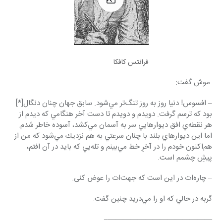
فرانتس کافکا
 موش گفت:
– افسوس! دنيا روز به روز تنگ‌تر مي‌شود. سابق جهان چنان دنگال[*] 
بود كه ترسم گرفت. دويدم و دويدم تا دست آخر هنگامي كه ديدم از 
هر نقطه‌ي افق ديوارهايي سر به آسمان مي‌كشد، آسوده خاطر شدم. 
اما اين ديوارهاي بلند با چنان سرعتي به هم نزديك مي‌شود كه من از 
هم‌اكنون خودم را در آخرِ خط مي‌بينم و تله‌يي كه بايد در آن افتم، 
پيشِ چشمم است.
– چاره‌ات در اين است كه جهت‌ات را عوض كنی.
گربه در حالي كه او را مي‌دريد چنين گفت.
——————————————–