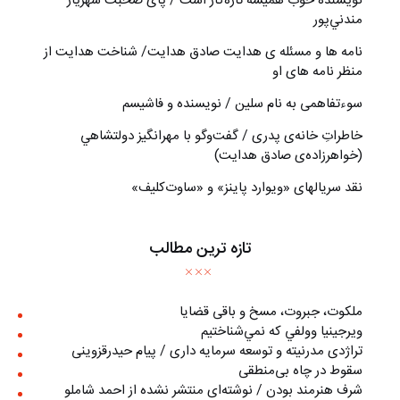
نويسنده خوب هميشه تازه‌كار است / پای صحبت شهريار
مندني‌پور
نامه ها و مسئله ی هدایت صادق هدایت/ شناخت هدایت از
منظر نامه های او
سوءتفاهمی به نام سلین / نویسنده و فاشیسم
خاطراتِ خانه‌ی پدری / گفت‌وگو با مهرانگيز دولتشاهي
(خواهرزاده‌ی صادق هدايت)
نقد سریالهای «ویوارد پاینز» و «ساوت‌کلیف»
تازه ترین مطالب
ملکوت، جبروت، مسخ و باقی قضایا
ويرجينيا وولفي كه نمي‌شناختيم
تراژدی مدرنیته و توسعه سرمایه داری / پیام حیدرقزوینی
سقوط در چاه بی‌منطقی
شرف هنرمند بودن / نوشته‌ای منتشر نشده از احمد شاملو