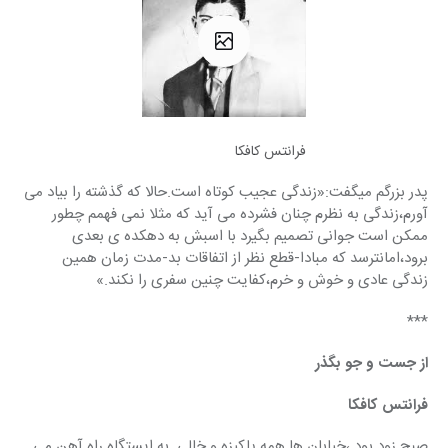
فرانتس کافکا
پدر بزرگم میگفت:‍‌«زندگی عجیب کوتاه است.حالا که گذشته را بیاد می 
آورم،زندگی به نظرم چنان فشرده می آید که مثلا نمی فهمم چطور 
ممکن است جوانی تصمیم بگیرد با اسبش به دهکده ی بعدی 
برود،امانترسد که مبادا-قطع نظر از اتفاقات بد-مدت زمان همین 
زندگی عادی و خوش و خرم،کفایت چنین سفری را نکند.»
***
از جست و جو بگذر
فرانتس کافکا
صبح زود بود ،خیابان ها همه پاکیزه و خالی. به ایستگاه راه آهن می 