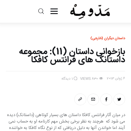
مد و مه
ادبیات
داستان ديگران (خارجی)
بازخوانی داستان (11): مجموعه
سینما
داستانک های فرانتس کافکا
کتاب
6 ژوئن 2013
830
VIEWS
1
دیدگاه
از اقالیم دگر
درباره ما
در میان آثار فرانتس کافکا داستان های بسیار کوتاهی (داستانک) دیده 
می شود که  هرچند به نظر برخی بخش مهم کارنامه او به حساب نمی 
آیند اما خواندن آنها به دلیل دریافتی که از نوع نگاه کافکا به خواننده 