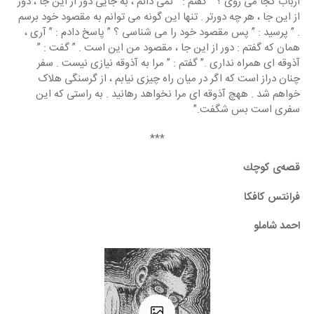
ارباب کجا می روی ؟ ” گفتم : ” نمی دانم ، به جایی دور از این جا ، دور 
از این جا ، هر چه دورتر . تنها این گونه می توانم به مقصود خود برسم 
. ” پرسید : ” پس مقصود خود را می شناسی ؟ ” پاسخ دادم : ” آری ، 
همان که گفتم : دور از این جا ، مقصود من این است . ” گفت : ” 
آذوقه ای همراه نداری .” گفتم : ” مرا به آذوقه نیازی نیست . سفر 
چنان دراز است که اگر در میان راه چیزی نیابم ، از گرسنگی هلاک 
خواهم شد . ههچ آذوقه ای مرا نخواهد رهانید . به راستی که این 
سفری است بس شگفت.”
*** 
قصه‌ی كوچك
فرانتس كافكا
احمد شاملو