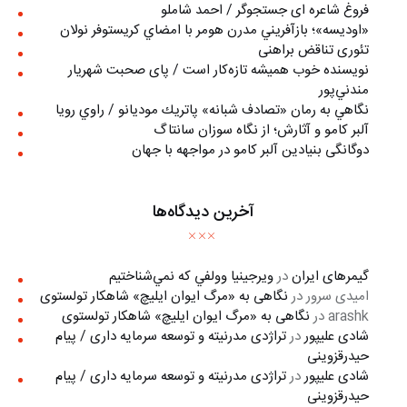
فروغ شاعره ای جستجوگر / احمد شاملو
«اوديسه»؛ بازآفريني مدرن هومر با امضاي كريستوفر نولان
تئوری تناقض براهنی
نويسنده خوب هميشه تازه‌كار است / پای صحبت شهريار
مندني‌پور
نگاهي به رمان «تصادف شبانه» پاتريك موديانو / راوي رويا
آلبر کامو و آثارش؛ از نگاه سوزان سانتاگ
دوگانگی بنیادین آلبر کامو در مواجهه با جهان
آخرین دیدگاه‌ها
گیمرهای ایران
در
ويرجينيا وولفي كه نمي‌شناختيم
امیدی سرور
در
نگاهی به «مرگ ايوان ايليچ» شاهکار تولستوی
arashk
در
نگاهی به «مرگ ايوان ايليچ» شاهکار تولستوی
شادی علیپور
در
تراژدی مدرنیته و توسعه سرمایه داری / پیام
حیدرقزوینی
شادی علیپور
در
تراژدی مدرنیته و توسعه سرمایه داری / پیام
حیدرقزوینی