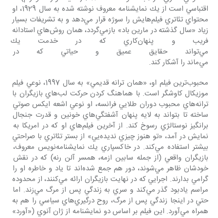
اقتباسي است از يك نمايشنامه معروف نوشته شده به سال 1929، او 
محتواي تئاتري فيلم‌هايش را سوژه قرار مي‌دهد و به تشريفات بسيار 
زياد «سال گذشته در مارين باد» بازمي‌گردد، همان روش‌هاي استادانه 
فريب و پنهان‌كاري كه در خدمت يك
مي‌تواند حقايق عميق و حياتي كه در
مي‌ماند را آشكار كند.
محبوب‌ترين فيلم او، «همان ترانه قديمي» به سال 1997، نوعي فيلم 
موزيكال كاوشگر است. با هماهنگ كردن حركت لب‌هاي بازيگران با 
ترانه‌هاي محبوب دوران طلايي فرانسه، او نوعي اشعه ايكس صوتي 
ساخته تا بتواند به لايه پنهان آشفتگي‌هاي خونين و قدرت جنجال 
برانگيز نوستالژي رسوخ كند. از آخرين فيلم‌هاي او كه در امريكا به 
نمايش در آمد، «تو هنوز چيزي نديده‌يي» از بستر تئاتري با صراحتي 
بيشتر استفاده مي‌كند. در خاكسپاري يك نمايشنامه‌نويس معروف، 
بازيگران واقعي (از جمله سابين ازمه، همسر آلن رنه) كه در نقش 
خودشان ظاهر مي‌شوند، دور هم جمع شده‌اند تا ياد و خاطره او را 
گرامي بدارند. اجرايي كه در نهايت بازيگران ارائه مي‌كنند، از محدوده 
مراسم يادبود گذر مي‌كند و سري به زندگي پس از مرگ مي‌زند. اما 
حتي در اينجا زندگي پس از مرگ، روح درگيري‌هاي سياسي را هم به 
همراه مي‌آورد. اين فيلم بر اساس دو نمايشنامه از ژان آنوي («آورد» 