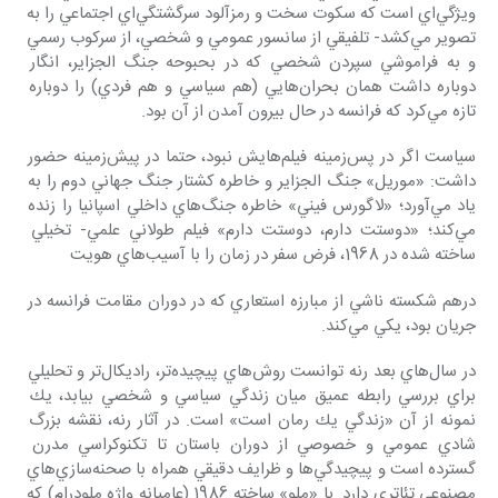
ويژگي‌اي‌ ‌است كه سكوت سخت و رمزآلود سرگشتگي‌اي اجتماعي را به 
تصوير مي‌كشد- تلفيقي از سانسور عمومي و شخصي، از سركوب رسمي 
و به فراموشي سپردن شخصي كه در بحبوحه جنگ الجزاير، انگار 
دوباره داشت همان بحران‌هايي (هم سياسي و هم فردي) را دوباره 
تازه مي‌كرد كه فرانسه در حال بيرون آمدن از آن بود.
سياست اگر در پس‌زمينه فيلم‌هايش نبود، حتما در پيش‌زمينه حضور 
داشت: «موريل» جنگ الجزاير و خاطره كشتار جنگ جهاني دوم را به 
ياد مي‌آورد؛ «لاگورس فيني» خاطره جنگ‌هاي داخلي اسپانيا را زنده 
مي‌كند؛ «دوستت دارم، دوستت دارم» فيلم طولاني علمي- تخيلي 
ساخته شده در 1968، فرض سفر در زمان را با آسيب‌هاي هويت
درهم شكسته ناشي از مبارزه استعاري كه در دوران مقامت فرانسه در 
جريان بود، يكي مي‌كند.
در سال‌هاي بعد رنه توانست روش‌هاي پيچيده‌تر، راديكال‌تر و تحليلي 
براي بررسي رابطه عميق ميان زندگي سياسي و شخصي بيابد، يك 
نمونه از آن «زندگي يك رمان است» است. در آثار رنه، نقشه بزرگ 
شادي عمومي و خصوصي از دوران باستان تا تكنوكراسي مدرن 
گسترده است و پيچيدگي‌ها و ظرايف دقيقي همراه با صحنه‌سازي‌هاي 
مصنوعي تئاتري دارد. با «ملو» ساخته 1986 (عاميانه واژه ملودرام) كه 