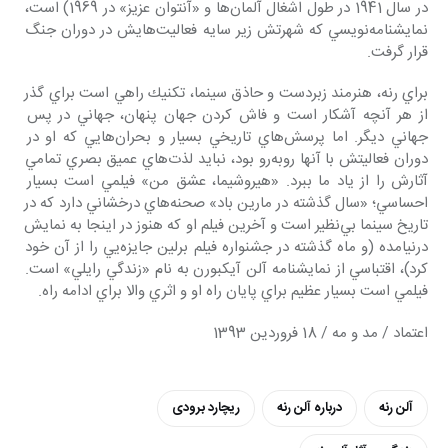
در سال 1941 در طول اشغال آلمان‌ها و «آنتوان عزيز» در 1969) است، 
نمايشنامه‌نويسي كه شهرتش زير سايه فعاليت‌هايش در دوران جنگ 
قرار گرفت.
براي رنه، هنرمند زبردست و حاذق سينما، تكنيك راهي است براي گذر 
از هر آنچه آشكار است و فاش كردن جهان پنهان، جهاني در پس 
جهاني ديگر. اما پرسش‌هاي تاريخي بسيار و بحران‌هايي كه او در 
دوران فعاليتش با آنها روبه‌رو بود، نبايد لذت‌هاي عميق بصري تمامي 
آثارش را از ياد ما ببرد. «هيروشيما، عشق من» فيلمي است بسيار 
احساسي؛ «سال گذشته در مارين باد» صحنه‌هاي درخشاني دارد كه در 
تاريخ سينما بي‌نظير است و آخرين فيلم او كه هنوز در اينجا به نمايش 
درنيامده (و ماه گذشته در جشنواره فيلم برلين جايزه‌يي را از آن خود 
كرد)، اقتباسي از نمايشنامه آلن آيكبورن به نام «زندگي رايلي» است. 
فيلمي است بسيار عظيم براي پايان راه او و اثري والا براي ادامه راه.
اعتماد / مد و مه / 18 فروردین 1393
آلن رنه
درباره آلن رنه
ریچارد برودی