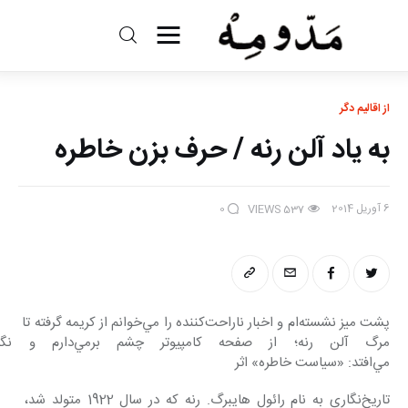
مد و مه
از اقالیم دگر
ادبیات
به ياد آلن رنه / حرف بزن خاطره
سینما
6 آوریل 2014
کتاب
0
VIEWS
537
از اقالیم دگر
درباره ما
پشت ميز نشسته‌ام و اخبار ناراحت‌كننده را مي‌خوانم از كريمه گرفته تا 
مرگ آلن رنه؛ از صفحه كامپيو
مي‌افتد: «سياست خاطره» اثر
تاريخ‌نگاري به نام رائول هايبرگ. رنه كه در سال 1922 متولد شد، 