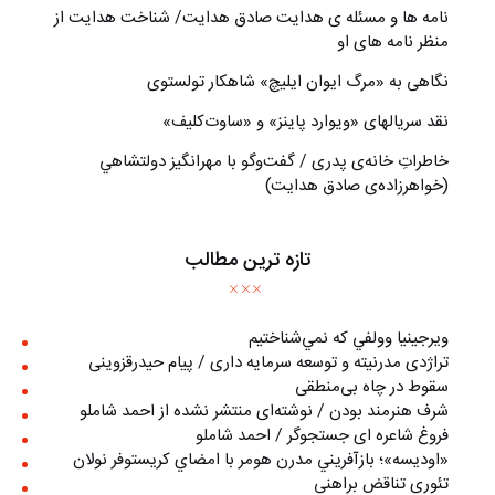
نامه ها و مسئله ی هدایت صادق هدایت/ شناخت هدایت از
منظر نامه های او
نگاهی به «مرگ ايوان ايليچ» شاهکار تولستوی
نقد سریالهای «ویوارد پاینز» و «ساوت‌کلیف»
خاطراتِ خانه‌ی پدری / گفت‌وگو با مهرانگيز دولتشاهي
(خواهرزاده‌ی صادق هدايت)
تازه ترین مطالب
ويرجينيا وولفي كه نمي‌شناختيم
تراژدی مدرنیته و توسعه سرمایه داری / پیام حیدرقزوینی
سقوط در چاه بی‌منطقی
شرف هنرمند بودن / نوشته‌ای منتشر نشده از احمد شاملو
فروغ شاعره ای جستجوگر / احمد شاملو
«اوديسه»؛ بازآفريني مدرن هومر با امضاي كريستوفر نولان
تئوری تناقض براهنی