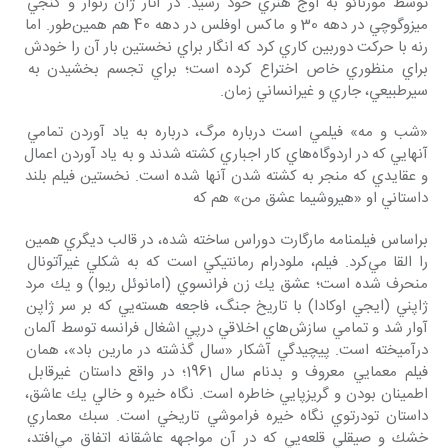
توسط مورنائو به اوج هنري خود رسيد. در آثار ژان رنوار و كنجي 
ميزوگوچي در دهه 30 و ماكس اوفلس در دهه 40 هم همين‌طور. اما 
رنه با حركت دوربين كاري كرد كه انگار براي نخستين بار آن را خودش 
براي منظوري خاص اختراع كرده است؛ براي تجسم بخشيدن به 
سيرطبيعي، جاري و غيرانساني زمان.
«شب و مه» فيلمي است درباره مرگ، درباره به ياد آوردن تمامي 
آنهايي كه در اردوگاه‌هاي كار اجباري كشته شدند و به ياد آوردن اعمال 
و عقايدي كه منجر به كشته شدن آنها شده است. نخستين فيلم بلند 
داستاني او «هيروشيما عشق من» هم كه
بر‌اساس فيلمنامه مارگارت دوراس ساخته شده، در قالب ديگري همين 
را القا مي‌كرد. فيلم، ملودرام رمانتيكي است كه به شكلي غيرآتونال 
منحرف شده است؛ عشق يك زن فرانسوي (امانوئل ريوا) و يك مرد 
ژاپني (ايجي اوكادا) با تاريخ جنگ، فاجعه هسته‌يي كه بر سر ژاپن 
آوار شد و تمامي سازش‌هاي اخلاقي درپي اشغال فرانسه توسط آلمان 
درآميخته است. پيچيدگي آشكار «سال گذشته در مارين باد»، همان 
فيلم معمايي معروف و بدنام سال 1961؛ در واقع داستان غيرقابل 
اطمينان بودن و گريزپايي خاطره است. نگاه خيره و خالي يك عاشق، 
داستان تودرتوي نگاه خيره فراموشي تاريخي است. سبك معماري 
خشك و صيقلي قلعه‌يي كه در آن مواجهه عاشقانه اتفاق مي‌افتد، 