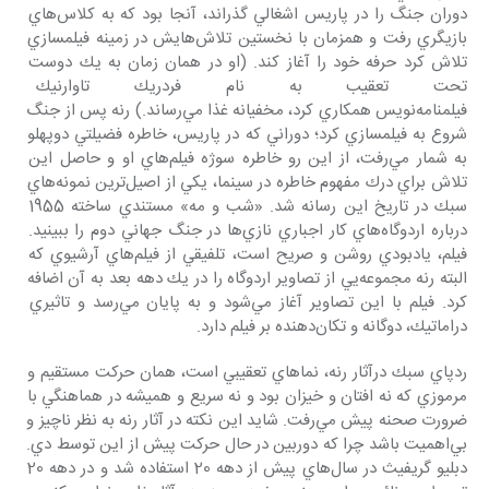
دوران جنگ را در پاريس اشغالي گذراند، آنجا بود كه به كلاس‌هاي 
بازيگري رفت و همزمان با نخستين تلاش‌هايش در زمينه فيلمسازي 
تلاش كرد حرفه خود را آغاز كند. (او در همان زمان به يك دوست 
تحت تعقيب به نام فردريك تاوارنيك 
فيلمنامه‌نويس همكاري كرد، مخفيانه غذا مي‌رساند.) رنه پس از جنگ 
شروع به فيلمسازي كرد؛ دوراني كه در پاريس، خاطره فضيلتي دوپهلو 
به شمار مي‌رفت، از اين رو خاطره سوژه فيلم‌هاي او و حاصل اين 
تلاش براي درك مفهوم خاطره در سينما، يكي از اصيل‌ترين نمونه‌هاي 
سبك در تاريخ اين رسانه شد. «شب و مه» مستندي ساخته 1955 
درباره اردوگاه‌هاي كار اجباري نازي‌ها در جنگ جهاني دوم را ببينيد. 
فيلم، يادبودي روشن و صريح است، تلفيقي از فيلم‌هاي آرشيوي كه 
البته رنه مجموعه‌يي از تصاوير اردوگاه را در يك دهه بعد به آن اضافه 
كرد. فيلم با اين تصاوير آغاز مي‌شود و به پايان مي‌رسد و تاثيري 
دراماتيك، دوگانه و تكان‌دهنده بر فيلم دارد.
ردپاي سبك درآثار رنه، نماهاي تعقيبي است، همان حركت مستقيم و 
مرموزي كه نه افتان و خيزان بود و نه سريع و هميشه در هماهنگي با 
ضرورت صحنه پيش مي‌رفت. شايد اين نكته در آثار رنه به نظر ناچيز و 
بي‌اهميت باشد چرا كه دوربين در حال حركت پيش از اين توسط دي. 
دبليو گريفيث در سال‌هاي پيش از دهه 20 استفاده شد و در دهه 20 