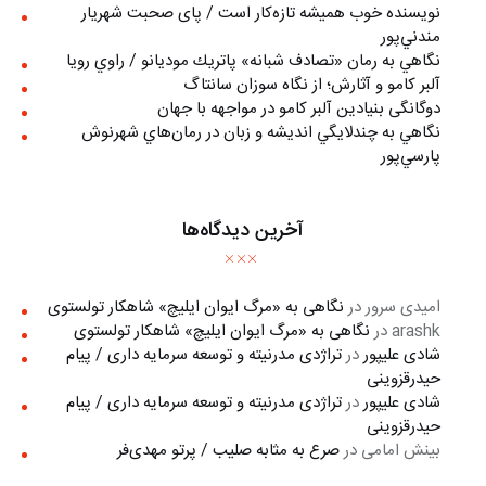
نويسنده خوب هميشه تازه‌كار است / پای صحبت شهريار
مندني‌پور
نگاهي به رمان «تصادف شبانه» پاتريك موديانو / راوي رويا
آلبر کامو و آثارش؛ از نگاه سوزان سانتاگ
دوگانگی بنیادین آلبر کامو در مواجهه با جهان
نگاهي به چندلايگي انديشه و زبان در رمان‌هاي شهرنوش
پارسي‌پور
آخرین دیدگاه‌ها
امیدی سرور
در
نگاهی به «مرگ ايوان ايليچ» شاهکار تولستوی
arashk
در
نگاهی به «مرگ ايوان ايليچ» شاهکار تولستوی
شادی علیپور
در
تراژدی مدرنیته و توسعه سرمایه داری / پیام
حیدرقزوینی
شادی علیپور
در
تراژدی مدرنیته و توسعه سرمایه داری / پیام
حیدرقزوینی
بینش امامی
در
صرع به مثابه صلیب / پرتو مهدی‌فر