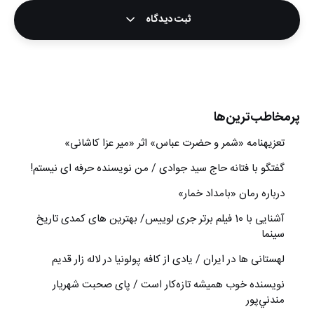
ثبت دیدگاه
پرمخاطب‌ترین‌ها
تعزیه‎نامه‏ «شمر و حضرت عباس» اثر «میر عزا کاشانی»
گفتگو با فتانه حاج سید جوادی / من نویسنده حرفه ای نیستم!
درباره رمان «بامداد خمار»
آشنایی با 10 فیلم برتر جری لوییس/ بهترین های کمدی تاریخ
سینما
لهستانی ها در ایران / یادی از کافه پولونیا در لاله زار قدیم
نويسنده خوب هميشه تازه‌كار است / پای صحبت شهريار
مندني‌پور