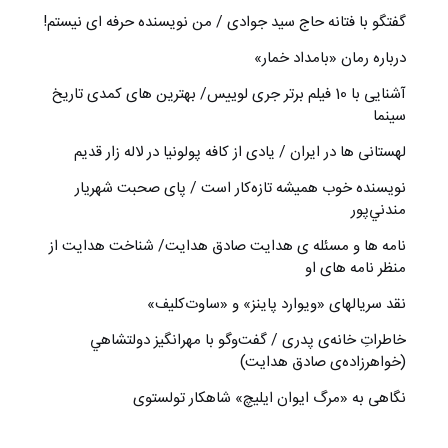
گفتگو با فتانه حاج سید جوادی / من نویسنده حرفه ای نیستم!
درباره رمان «بامداد خمار»
آشنایی با 10 فیلم برتر جری لوییس/ بهترین های کمدی تاریخ
سینما
لهستانی ها در ایران / یادی از کافه پولونیا در لاله زار قدیم
نويسنده خوب هميشه تازه‌كار است / پای صحبت شهريار
مندني‌پور
نامه ها و مسئله ی هدایت صادق هدایت/ شناخت هدایت از
منظر نامه های او
نقد سریالهای «ویوارد پاینز» و «ساوت‌کلیف»
خاطراتِ خانه‌ی پدری / گفت‌وگو با مهرانگيز دولتشاهي
(خواهرزاده‌ی صادق هدايت)
نگاهی به «مرگ ايوان ايليچ» شاهکار تولستوی