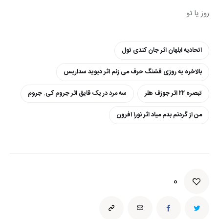
روز یا تو
اتحادیه ابلهان اثر جان کندی تول
بالاخره یه روزی قشنگ حرف می زنم اثر دیوید سداریس
تبصره ۲۲ اثر جوزف هلر
سه مرد در یک قایق اثر جروم کی. جروم
من از گردنم بدم میاد اثر نورا افرون
0