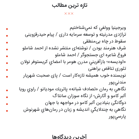
تازه ترین مطالب
ويرجينيا وولفي كه نمي‌شناختيم
تراژدی مدرنیته و توسعه سرمایه داری / پیام حیدرقزوینی
سقوط در چاه بی‌منطقی
شرف هنرمند بودن / نوشته‌ای منتشر نشده از احمد شاملو
فروغ شاعره ای جستجوگر / احمد شاملو
«اوديسه»؛ بازآفريني مدرن هومر با امضاي كريستوفر نولان
تئوری تناقض براهنی
نويسنده خوب هميشه تازه‌كار است / پای صحبت شهريار
مندني‌پور
نگاهي به رمان «تصادف شبانه» پاتريك موديانو / راوي رويا
آلبر کامو و آثارش؛ از نگاه سوزان سانتاگ
دوگانگی بنیادین آلبر کامو در مواجهه با جهان
نگاهي به چندلايگي انديشه و زبان در رمان‌هاي شهرنوش
پارسي‌پور
آخرین دیدگاه‌ها