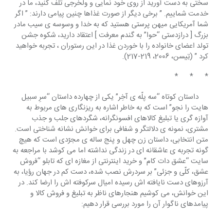
سختی به دست آورید از روی خود نمایی و ولخرجی تلف کنید، ما در 
خدمت شماییم. ” برخی دیگر از صورت غذاها چنین پیامی دارند: ” اگر 
شما آمریکایی میهن پرستی هستید که به خدا و وسوسه ی سیب مادر 
بزرگ [ درازدستی “حوا” به گندم معرفت ] اعتقاد دارید، شکوه جشن 
تولد اعضای خانواده را با خوردن غذا در این رستوران ، تجربه خواهید 
کرد ” (تِیسن، 2006، 219-217).
*      *      *
     داستان کوتاه “سه پلّه ی آخِر” یکی از چهارده داستان “سرِ سبیل 
هایت را نجو” است که به خاطر اشاره به ریزنگاری های مربوط به 
آوازه گری یا تبلیغ کالاهای افسونگرانه، شگردهای جلب و جذب 
مشتری، نمونه ی دلالتگر و شفافی برای خوانش نشانه شناختی است. 
متن انتخابی، داستان زن چهل و پنج ساله ی مجرّدی است که هیچ 
گونه تجربه ی عاشقانه ای در زندگی نداشته اما می کوشد با مراجعه به 
سایت “عشق دات کام” و خرید اینترنتی از مغازه ای که تابلو “فروش 
عشق، کلّی و جزئی” بر سردرش نصب شده، دست کم در جهان رؤیا، به 
آرزوهای دست نایافته اش رسیده امیال سرکوفته اش را ارضا کند. در 
این خوانش، می کوشیم هنجارهای ناظر به تبلیغ و فروش کالا و 
پیامدهای ناگوار آن را مورد بررسی قرار دهیم: