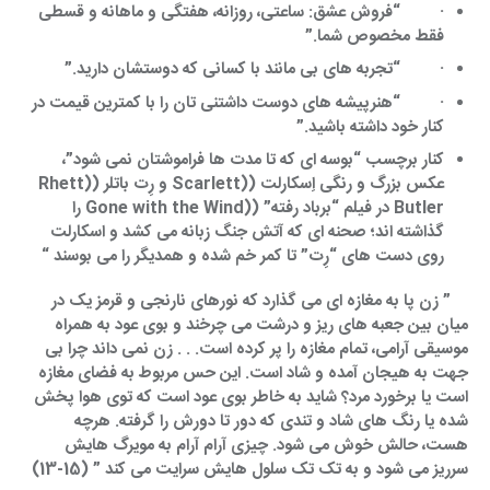
·
“فروش عشق: ساعتی، روزانه، هفتگی و ماهانه و قسطی
فقط مخصوص شما.”
·
“تجربه های بی مانند با کسانی که دوستشان دارید.”
·
“هنرپیشه های دوست داشتنی تان را با کمترین قیمت در
کنار خود داشته باشید.”
کنار برچسب “بوسه ای که تا مدت ها فراموشتان نمی شود”،
عکس بزرگ و رنگی اِسکارلت (
(Scarlett
و رِت باتلر (
(Rhett
Butler
در فیلم “برباد رفته” (
(Gone with the Wind
را
گذاشته اند؛ صحنه ای که آتش جنگ زبانه می کشد و اسکارلت
روی دست های “رِت” تا کمر خم شده و همدیگر را می بوسند “
    ” زن پا به مغازه ای می گذارد که نورهای نارنجی و قرمز یک در 
میان بین جعبه های ریز و درشت می چرخند و بوی عود به همراه 
موسیقی آرامی، تمام مغازه را پر کرده است. . . زن نمی داند چرا بی 
جهت به هیجان آمده و شاد است. این حس مربوط به فضای مغازه 
است یا برخورد مرد؟ شاید به خاطر بوی عود است که توی هوا پخش 
شده یا رنگ های شاد و تندی که دور تا دورش را گرفته. هرچه 
هست، حالش خوش می شود. چیزی آرام آرام به مویرگ هایش 
سرریز می شود و به تک تک سلول هایش سرایت می کند ” (15-13)