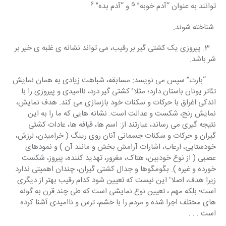
6
5
توانند به عنوان “آدم خوبه” 
 و “آدم بده” 
 شناخته شوند.
   3. پیروزی یک کشتی گیر بر رقیب، می تواند نشانه ی غلبه ی خیر بر 
شر باشد.
     “بارت” سپس می نویسد: مسابقه، شباهت زیادی به همان نمایش 
تئاتر یونان باستان دارد؛ مثلا ً کشتی گیر درد، ناامیدی و پیروزی را با 
اندکی اغراق با حرکات و سکنات خود بازسازی می کند. هدف نمایش، 
نمایش رنج، شکست و عدالت است. نشانه هایی که ما را به این 
نتیجه گیری می رساند، عبارتند از: اسم ها، قیافه ها، عادات کشتی 
گیران و حرکات و سکنات جسمانی آنان روی رینگ ( خرامیدن، لرزش، 
خودستایی، ارعاب، اشارات آرامش بخش و مانند آن ) و نمودهای 
عصبی ( از نوع خودبین، هتاک، مغرور، تهدید کننده، پیروز، شکست 
خورده و غیره ). بگومگوها و جدال کشتی گیران، چندان اهمیتی ندارد 
زیرا هدف، اصلا ً این نیست که تعیین شود کدام رقیب بهتر از دیگری 
است؛ بلکه مهم ، تعیین نوع نمایشی است که طی چند قرن به گونه 
های مختلف اجرا شده و مردم را با خشم، ترس و ناامیدی آشنا کرده 
است . . .     