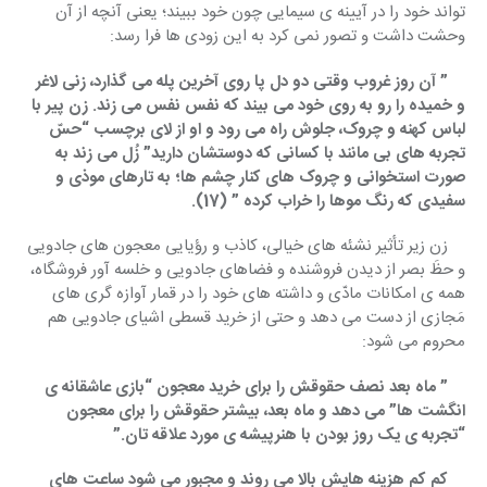
تواند خود را در آیینه ی سیمایی چون خود ببیند؛ یعنی آنچه از آن 
وحشت داشت و تصور نمی کرد به این زودی ها فرا رسد:
    ” آن روز غروب وقتی دو دل پا روی آخرین پله می گذارد، زنی لاغر 
و خمیده را رو به روی خود می بیند که نفس نفس می زند. زن پیر با 
لباس کهنه و چروک، جلوش راه می رود و او از لای برچسب “حسّ 
تجربه های بی مانند با کسانی که دوستشان دارید” زُل می زند به 
صورت استخوانی و چروک های کنار چشم ها؛ به تارهای موذی و 
سفیدی که رنگ موها را خراب کرده ” (17).
    زن زیر تأثیر نشئه های خیالی، کاذب و رؤیایی معجون های جادویی 
و حظَ بصر از دیدن فروشنده و فضاهای جادویی و خلسه آور فروشگاه، 
همه ی امکانات مادّی و داشته های خود را در قمار آوازه گری های 
مَجازی از دست می دهد و حتی از خرید قسطی اشیای جادویی هم 
محروم می شود:   
” ماه بعد نصف حقوقش را برای خرید معجون “بازی عاشقانه ی 
انگشت ها” می دهد و ماه بعد، بیشتر حقوقش را برای معجون 
“تجربه ی یک روز بودن با هنرپیشه ی مورد علاقه تان.”
    کم کم هزینه هایش بالا می روند و مجبور می شود ساعت های 