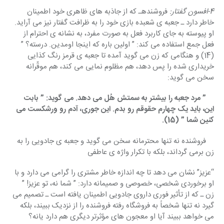
4-افسون گفتار: 
فروشندهـ که از جاذبه های ظاهری خود اطمینان 
خاطر دارد ـ جعبه ی شعبده بازی خود را به ظرافت گفتار نیز می آراید. 
او پیوسته به جای کاربرد فعل به صورت مفرد، به نشانه ی احترام از 
فعل جمع استفاده می کند: ” اولین باره که اینجا اومدین. درسته؟ ” 
(14) و هنگامی که زن می گوید آمده تا جعبه ی قرمز رنگ کذایی 
خریداری شده را پس دهد، هم مظلوم نمایی می کند، هم موقّرانه 
سخن می گوید:
    ” مرد جعبه را بیشتر به سمتش هُل می دهد. می گوید: ” بابت 
این، باید یک چهارم حقوقم رو بدم. این جوری، آدم رو ورشکست می 
کنین شما ” (15).
    فروشنده نه تنها محترمانه سخن می گوید و جعبه ی جادویی را به 
زن برمی گرداند، بلکه با تکرار واژه ی عاطفی
“عزیز” نشان می دهد تا چه اندازه خاطر مشتری را گرامی می دارد و با 
او برخوردی شخصی، خصوصی و صمیمانه دارد: ” شما نه، تو عزیز! ” 
زن ـ که از تأثیر فوری داروی جادویی اطمینان یافته است ـ تصمیم می 
گیرد نه تنها شخصاً به فروشگاه رفته فروشنده را از نزدیک ببیند، بلکه 
می خواهد ببیند آیا او معجون های مؤثرتر دیگری هم دارد یانه؟ 