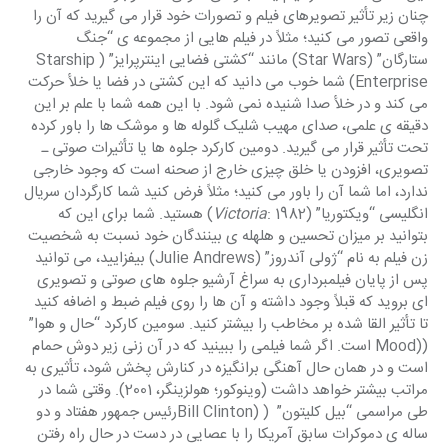
چنان زیر تأثیر تصویرهای فیلم و تصورات خود قرار می گیرید که آن را 
واقعی تصور می کنید؛ مثلاً در فیلم هایی از مجموعه ی “جنگ 
ستارگان” (Star Wars) مانند “کشتی فضایی اینترپرایز” (Starship 
Enterprise) شما خوب می دانید که این کشتی در فضا یا خلأ حرکت 
می کند و در خلأ صدا شنیده نمی شود. با این همه شما با علم بر این 
دقیقه ی علمی، صدای مهیب شلیک گلوله ها و موشک ها را باور کرده 
تحت تأثیر قرار می گیرید. دومین کارکرد جلوه ها یا تأثیرات صوتی ـ 
تصویری، افزودن یا خلق چیزی خارج از صحنه است که وجود خارجی 
ندارد، اما شما آن را باور می کنید؛ مثلاً فرض کنید شما کارگردان سریال 
انگلیسی “ویکتوریا” (
Victoria
: 1982) هستید. شما برای این که 
بتوانید بر میزان تحسین و هلهله ی بینندگان خود نسبت به شخصیت 
زن فیلم به نام “ژولی آندروز” (Julie Andrews) بیفزایید، می توانید 
پس از پایان فیلمبرداری به سراغ آرشیو جلوه های صوتی و تصویری 
ای بروید که قبلاً وجود داشته و آن ها را روی فیلم ضبط و اضافه کنید 
تا تأثیر القا شده بر مخاطب را بیشتر کنید. سومین کارکرد “حال و هوا” 
((Mood است. اگر شما فیلمی را ببینید که در آن زنی زیر دوش حمام 
است و در همان حال آهنگی برانگیزه در کنارش پخش شود، تأثیری به 
مراتب بیشتر خواهد داشت (وینوکور؛ هولزینگر، 2001). وقتی شما در 
طی مراسمی “بیل کلیتون”  ( (Bill Clintonرئیس جمهور هفتاد و دو 
ساله ی دموکرات سابق آمریکا را با عصایی در دست در حال راه رفتن 