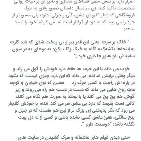
اصرار دارد بر نقش منفی فضاهای مجازی و تأثیر آن بر حیات روانی 
شخصیت تأکید کند. زن میانسال داستان ضمن رفتن به طرف 
فروشگاهی که تابلو “فروش عشق، کلّی و جزئی” دارد، زنی مسن تر از 
خود را می بیند که به درد او گرفتار است اما می کوشد خود را تسلا 
بدهد:
” خاک بر سرت! یعنی این قدر پیر و بی ریخت شدی که باید کارت 
به اینجاها بکشه؟ یه نگاه به خیک زنک بکن؛ به موهای یه در میون 
سفیدش. تو هنوز جا داری خره .”
    خوب می داند با این حرف ها فقط دارد خودش را گول می زند و 
دیگر وقتی برایش نمانده. می داند که این درد، چیزی نیست که بشود 
در باره اش راحت با کسی حرف زد. . . همین که توی خیابان و کوچه 
ماتِ زوج هایی می ماند که دست در دست هم راه می روند و زیر 
گوشِ هم پچ پچ می کنند یا با لبخند به صورت هم نگاه می کنند، 
کافی است بفهمد که دارد بی عشق سر می کند. مُدام با خودش کلنجار 
می رود که مگر بدبختی ای بزرگ تر از این هم هست که در چهل و 
پنج سالگی، هنوز عاشق کسی نشده باشی و کسی از ته دل بهت 
نگفته باشد: “دوستت دارم “.
    حتی دیدن فیلم های عاشقانه و سرک کشیدن در سایت های 