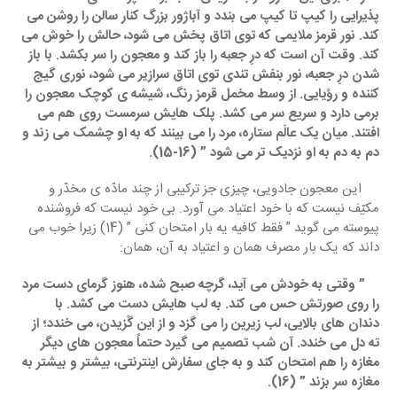
پذیرایی را کیپ تا کیپ می بندد و آباژور بزرگ کنار سالن را روشن می 
کند. نور قرمز ملایمی که توی اتاق پخش می شود، حالش را خوش می 
کند. وقت آن است که درِ جعبه را باز کند و معجون را سر بکشد. با باز 
شدن درِ جعبه، نور بنفش تندی توی اتاق سرازیر می شود، نوری گیج 
کننده و رؤیایی. از وسط مخمل قرمز رنگ، شیشه ی کوچک معجون را 
برمی دارد و سریع سر می کشد. پلک هایش سرمست روی هم می 
افتند. میان یک عالَم ستاره، مرد را می بینند که به او چشمک می زند و 
دم به دم به او نزدیک تر می شود ” (16-15).
این معجون جادویی، چیزی جز ترکیبی از چند مادّه ی مخدّر و 
مکیّف نیست که با خود اعتیاد می آورد. بی خود نیست که فروشنده 
پیوسته می گوید ” فقط کافیه یه بار امتحان کنی ” (14) زیرا خوب می 
داند که یک بار مصرف همان و اعتیاد به آن، همان:
” وقتی به خودش می آید، گرچه صبح شده، هنوز گرمای دست مرد 
را روی صورتش حس می کند. به لب هایش دست می کشد. با 
دندان های بالایی، لب زیرین را می گزد و از این گَزیدن، می خندد؛ از 
ته دل می خندد. آن شب تصمیم می گیرد حتماً معجون های دیگر 
مغازه را هم امتحان کند و به جای سفارش اینترنتی، بیشتر و بیشتر به 
مغازه سر بزند ” (16).