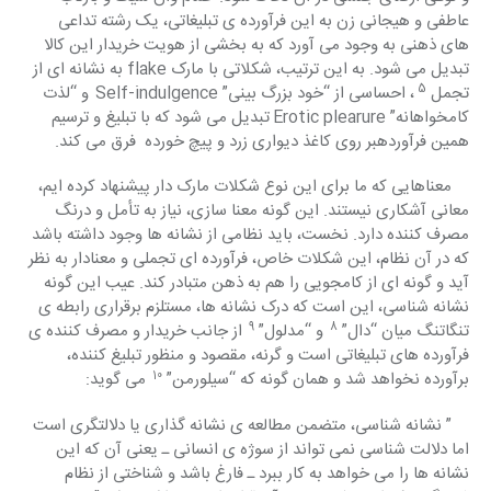
عاطفی و هیجانی زن به این فرآورده ی تبلیغاتی، یک رشته تداعی 
های ذهنی به وجود می آورد که به بخشی از هویت خریدار این کالا 
تبدیل می شود. به این ترتیب، شکلاتی با مارک flake به نشانه ای از 
5 
تجمل 
، احساسی از “خود بزرگ بینی” Self-indulgence
و “لذت 
کامخواهانه” Erotic plearure
تبدیل می شود که با تبلیغ و ترسیم 
همین فرآوردهبر روی کاغذ دیواری زرد و پیچ خورده  فرق می کند.
    معناهایی که ما برای این نوع شکلات مارک دار پیشنهاد کرده ایم، 
معانی آشکاری نیستند. این گونه معنا سازی، نیاز به تأمل و درنگ 
مصرف کننده دارد. نخست، باید نظامی از نشانه ها وجود داشته باشد 
که در آن نظام، این شکلات خاص، فرآورده ای تجملی و معنادار به نظر 
آید و گونه ای از کامجویی را هم به ذهن متبادر کند. عیب این گونه 
نشانه شناسی، این است که درک نشانه ها، مستلزم برقراری رابطه ی 
9  
8  
تنگاتنگ میان “دال” 
و “مدلول” 
از جانب خریدار و مصرف کننده ی 
فرآورده های تبلیغاتی است و گرنه، مقصود و منظور تبلیغ کننده، 
10  
برآورده نخواهد شد و همان گونه که “سیلورمن” 
می گوید:
    ” نشانه شناسی، متضمن مطالعه ی نشانه گذاری یا دلالتگری است 
اما دلالت شناسی نمی تواند از سوژه ی انسانی ـ یعنی آن که این 
نشانه ها را می خواهد به کار ببرد ـ فارغ باشد و شناختی از نظام 