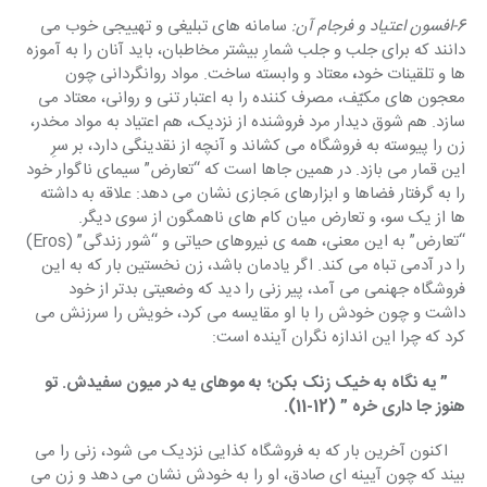
6-افسون اعتیاد و فرجام آن: 
سامانه های تبلیغی و تهییجی خوب می 
دانند که برای جلب و جلب شمارِ بیشتر مخاطبان، باید آنان را به آموزه 
ها و تلقینات خود
، 
معتاد و وابسته ساخت. مواد روانگردانی چون 
معجون های مکیّف، مصرف کننده را به اعتبار تنی و روانی، معتاد می 
سازد. هم شوق دیدار مرد فروشنده از نزدیک، هم اعتیاد به مواد مخدر، 
زن را پیوسته به فروشگاه می کشاند و آنچه از نقدینگی دارد، بر سرِ 
این قمار می بازد. در همین جاها است که “تعارض” سیمای ناگوار خود 
را به گرفتار فضاها و ابزارهای مَجازی نشان می دهد: علاقه به داشته 
ها از یک سو، و تعارض میان کام های ناهمگون از سوی دیگر. 
“تعارض” به این معنی، همه ی نیروهای حیاتی و “شور زندگی” (Eros) 
را در آدمی تباه می کند. اگر یادمان باشد، زن نخستین بار که به این 
فروشگاه جهنمی می آمد، پیر زنی را دید که وضعیتی بدتر از خود 
داشت و چون خودش را با او مقایسه می کرد، خویش را سرزنش می 
کرد که چرا این اندازه نگران آینده است:
    ” یه نگاه به خیک زنک بکن؛ به موهای یه در میون سفیدش. تو 
هنوز جا داری خره ” (12-11).
    اکنون آخرین بار که به فروشگاه کذایی نزدیک می شود، زنی را می 
بیند که چون آیینه ای صادق، او را به خودش نشان می دهد و زن می 