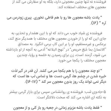
فروشنده نه تنها چنین معجونی دارد، بلکه به او سفارش می کند از 
معجون های مختلف استفاده کند:
    ” یادت باشه معجون ها رو با هم قاطی نخوری. پیری زودرس می 
آره ” (16).
    فروشنده ی شیاد خوب می داند که او با این هشدار و تحذیر، به 
جای این که او را از خوردن معجون های مختلف با همدیگر منع کند، 
برعکس و غیرمستقیم، او را بر این کار، برمی انگیزد. به مصداق 
“الانسانُ بما مُنِعَ حریص” در “نهج البلاغه” آدمی به آنچه از او بازداشته 
می شود، آزمند است، زن برای رسیدن به خلسه و رؤیا، چندین 
معجون مختلف را یکجا می خورد:
    ” او چند معجون را با هم یکجا سر می کشد. آن قدر در گیر لذت 
خیره شدن در چشم ها، گرمی دست ها و تماس لب ها است که 
دیگر نمی تواند یک روز بدون معجون سر کند ” (17-16).
5-
جادوی شب:
 فروشنده ی روانشناس سپس برای بازار گرمی بیشتر 
به نکته ای اشاره می کند که سخت دلالتگر است:
    ” فقط یادت باشه عزیزم زمانی درِ جعبه رو باز کنی و از معجون 