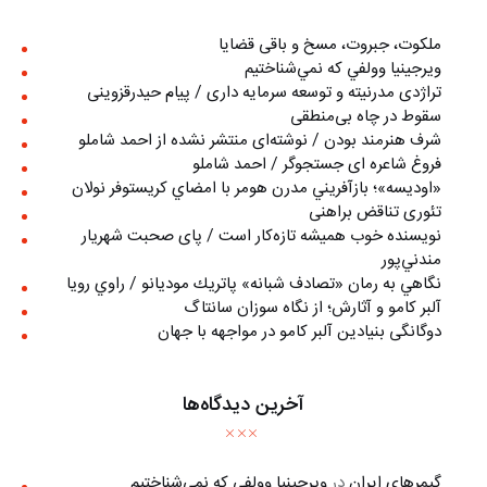
ملکوت، جبروت، مسخ و باقی قضایا
ويرجينيا وولفي كه نمي‌شناختيم
تراژدی مدرنیته و توسعه سرمایه داری / پیام حیدرقزوینی
سقوط در چاه بی‌منطقی
شرف هنرمند بودن / نوشته‌ای منتشر نشده از احمد شاملو
فروغ شاعره ای جستجوگر / احمد شاملو
«اوديسه»؛ بازآفريني مدرن هومر با امضاي كريستوفر نولان
تئوری تناقض براهنی
نويسنده خوب هميشه تازه‌كار است / پای صحبت شهريار
مندني‌پور
نگاهي به رمان «تصادف شبانه» پاتريك موديانو / راوي رويا
آلبر کامو و آثارش؛ از نگاه سوزان سانتاگ
دوگانگی بنیادین آلبر کامو در مواجهه با جهان
آخرین دیدگاه‌ها
گیمرهای ایران
در
ويرجينيا وولفي كه نمي‌شناختيم