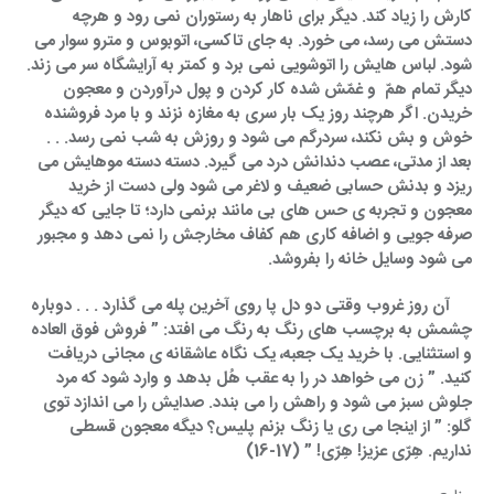
کارش را زیاد کند. دیگر برای ناهار به رستوران نمی رود و هرچه 
دستش می رسد، می خورد. به جای تاکسی، اتوبوس و مترو سوار می 
شود. لباس هایش را اتوشویی نمی برد و کمتر به آرایشگاه سر می زند. 
دیگر تمام همّ  و غمّش شده کار کردن و پول درآوردن و معجون 
خریدن. اگر هرچند روز یک بار سری به مغازه نزند و با مرد فروشنده 
خوش و بش نکند، سردرگم می شود و روزش به شب نمی رسد. . . 
بعد از مدتی، عصب دندانش درد می گیرد. دسته دسته موهایش می 
ریزد و بدنش حسابی ضعیف و لاغر می شود ولی دست از خرید 
معجون و تجربه ی حس های بی مانند برنمی دارد؛ تا جایی که دیگر 
صرفه جویی و اضافه کاری هم کفاف مخارجش را نمی دهد و مجبور 
می شود وسایل خانه را بفروشد.
     آن روز غروب وقتی دو دل پا روی آخرین پله می گذارد . . . دوباره 
چشمش به برچسب های رنگ به رنگ می افتد: ” فروش فوق العاده 
و استثنایی. با خرید یک جعبه، یک نگاه عاشقانه ی مجانی دریافت 
کنید. ” زن می خواهد در را به عقب هُل بدهد و وارد شود که مرد 
جلوش سبز می شود و راهش را می بندد. صدایش را می اندازد توی 
گلو: ” از اینجا می ری یا زنگ بزنم پلیس؟ دیگه معجون قسطی 
نداریم. هِرّی عزیز! هِرّی! ” (17-16)