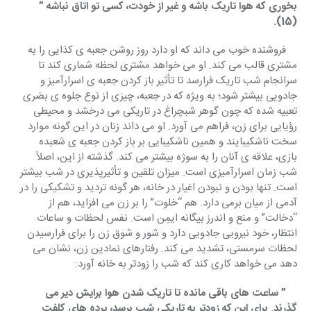
بخوری که هوا تاریک باشه و غیر از خودت، کسی تو اتاق نباشه ” 
(15).
    فروشنده خوب می داند که او دارد روز روشن جعبه ی کذایی را به 
مشتری قالب می کند. او می خواهد مشتری لحظه شماری کند تا 
سرانجام شب تاریک فرارسد تا تأثیر باز کردن جعبه ی اسرارآمیز و 
جادویی بیشتر شود؛ به ویژه که در جعبه، چیزی از نوع جلوه ی بصَری 
تعبیه شده که چون گوهر شبچراغ در تاریکی می درخشد و محیطی 
رؤیایی برای زن، فراهم می آورد. او می داند زنان در این گونه موارد 
سخت ناشکیبایند و همین ناشکیبایی بر باز کردن جعبه ی شعبده 
بازی، علاقه ی آنان را به سوژه بیشتر می کند. گذشته از این، اصلاً 
شب زمان اسرارآمیزی است. میزان تلقین و تأثیرپذیری در شب بیشتر 
است. تنها بودن و نبودن اغیار در خانه، هر گونه تردید و تشکیکی را در 
آدمی از میان برمی دارد. هم “خلوت” را بر زن می افزاید، هم از 
“دخالت” و منع و اندرز بیگانه ایمِن است. نفس لحظات و ساعات 
انتظار، خود نیرویی جادویی دارد و شور و شوق زن را برای فرارسیدن 
لحظات سرمستی، تشدید می کند. رفتارهای نمادین زن، نشان می 
دهد می خواهد کاری کند که شب را زودتر به خانه آورد:
    ” ساعت های باقی مانده تا تاریک شدن هوا برایش دیر می 
گذرند. برای این که زودتر به تاریکی شب برسد، پرده های کلفت 