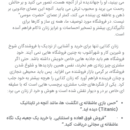
می بینید، او را جهاندیده تر از آنچه هست، تصور می کنید و بر حالش 
رحمت می برید و محبوب ترش می یابید. آنچه این عصای جادویی بر 
ذهن و عاطفه ی بیننده می کند، کمتر از عصای “حضرت موسی” 
نیست. در فروشگاه مورد توصیف ما، همه ی ساز و کارها برای 
تأثیرگذاری بیشتر و تسخیر احساسات و غرایز زنان ناکام فراهم آمده 
است.
زنان کذایی تنها برای خرید و آشنایی از نزدیک با فروشندگان شوخ 
و شیرین کار و شهرآشوب به چنین فروشگاه هایی نمی آیند. خودِ 
فروشگاه هم باید جاذبه هایی خاص خویش داشته باشد. حتی اگر 
مشتری چیز زیادی هم نخرند، نفس همین بازدیدها و شلوغ شدن 
فروشگاه، بر گرمی بازار فروشنده می افزاید. پس باید محیطی مَجازی 
و چنان فریبنده فراهم آورد که زنان کذایی را هرچه بیشتر به خود جلب 
کرد. یکی از شگردهای جلب مشتری، برچسب هایی است که با سلیقه 
ای خاص بر در و دیوار نقش شده است و هوش و خرد از زنان می برد:
“حس بازی عاشقانه ی انگشت ها، مانند آنچه در تایتانیک
(
Titanic
) دیده اید.”
·
“فروش فوق العاده و استثنایی. با خرید یک جعبه، یک نگاه
عاشقانه ی مجانی دریافت کنید.”