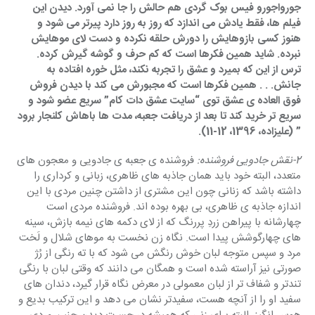
جورواجورو فیس بوک گردی هم حالش را جا نمی آورد. دیدن این 
فیلم ها، فقط یادش می اندازد که روز به روز دارد پیرتر می شود و 
هنوز کسی بازوهایش را دورش حلقه نکرده و دست لای موهایش 
نبرده. شاید همین فکرها است که کم حرف و گوشه گیرش کرده. 
ترس از این که بمیرد و عشق را تجربه نکند، مثل خوره افتاده به 
جانش. . . همین فکرها است که مجبورش می کند با دیدن فروش 
فوق العاده ی عشق توی “سایت عشق دات کام” سریع عضو شود و 
سریع تر خرید کند تا بعد از دریافت جعبه، مدت ها باهاش کلنجار برود 
” (علیزاده، 1396، 12-11).
2-نقش جادویی فروشنده: 
فروشنده ی جعبه ی جادویی و معجون های 
متعدد، البته خود باید همان جاذبه های ظاهری، زبانی و کرداری را 
داشته باشد که زنانی چون این مشتری از داشتن چنین مردی با این 
اندازه جاذبه ی ظاهری، بی بهره بوده اند. فروشنده مردی است 
چهارشانه با پیراهن زردِ پررنگ که از لای دکمه های نیمه بازش، سینه 
های چهارگوشش پیدا است. نگاه زن نخست به موهای شلال و لَخت 
مرد و سپس متوجه لبان خوش رنگش می شود که با ته رنگی از رُژ 
صورتی نیز آراسته شده است و همگان می دانند که وقتی لبان با رنگی 
تندتر و شفاف تر از لبان معمولی در معرض نگاه قرار گیرد، دندان های 
سفید او را از آنچه هست، سفیدتر نشان می دهد و این ترکیب بدیع و 