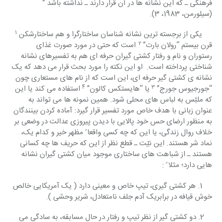
فرهنگی ـ که این نشانه ها در آن قرار دارند ـ نداشته باشد ” 
(سیلورمن، 1983، 3).     
1  
     یکی از برجسته ترین نشانه شناسان ساختارگرا و هم ساختارشکن 
2  
قرن بیستم “رولان بارت” 
است که حتی در مورد صورت غذای 
رستوران و نام و رفتار کشتی گیران حرفه ای هم به تفسیرهای نشانه 
شناختی پرداخته است.  او این نکته را مورد بحث قرار می دهد که یک 
نشانه ی کشتی گیر حرفه ای، این است که از نام های مستعاری چون 
4
3
“جورجیوس جورج” 
 یا “هایستکس کالون” 
 استفاده می کند یا این 
که ملبّس به لباس های محلی شود. همین نمونه ها می تواند به 
عنوان زبانی با هدف خاص مورد تفسیر قرار گیرد: آماده کردن بینندگان 
به منظور ارضای حس خود پالایی با دیدن پیروزی عدالت در وضعی بر 
خلاف روال زندگی، یا این که چه کسی واقعا ً مظهر خیر و کدام یک، 
نماد شر هستند. این نیّت ـ قطع نظر از این که حریف ها چه کسانی 
هستند ـ از شباهت های ساختاری موجود میان کشتی گیران نشانه 
هایی دارد؛ مثلا ً :
     1. هر کشتی گیری، تیپ خاص و معینی دارد ( یک آمریکایی خالص 
خوش قیافه در برابریک آدم جلف نامتعادل، شریر وحشی ).
    2. دو کشتی گیر از نظر تیپ و رفتار در حال مسابقه، به سادگی می 