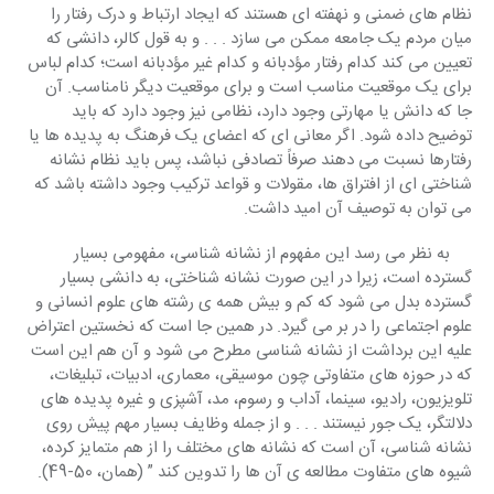
نظام های ضمنی و نهفته ای هستند که ایجاد ارتباط و درک رفتار را 
میان مردم یک جامعه ممکن می سازد . . . و به قول کالر، دانشی که 
تعیین می کند کدام رفتار مؤدبانه و کدام غیر مؤدبانه است؛ کدام لباس 
برای یک موقعیت مناسب است و برای موقعیت دیگر نامناسب. آن 
جا که دانش یا مهارتی وجود دارد، نظامی نیز وجود دارد که باید 
توضیح داده شود. اگر معانی ای که اعضای یک فرهنگ به پدیده ها یا 
رفتارها نسبت می دهند صرفاً تصادفی نباشد، پس باید نظام نشانه 
شناختی ای از افتراق ها، مقولات و قواعد ترکیب وجود داشته باشد که 
می توان به توصیف آن امید داشت. 
     به نظر می رسد این مفهوم از نشانه شناسی، مفهومی بسیار 
گسترده است، زیرا در این صورت نشانه شناختی، به دانشی بسیار 
گسترده بدل می شود که کم و بیش همه ی رشته های علوم انسانی و 
علوم اجتماعی را در بر می گیرد. در همین جا است که نخستین اعتراض 
علیه این برداشت از نشانه شناسی مطرح می شود و آن هم این است 
که در حوزه های متفاوتی چون موسیقی، معماری، ادبیات، تبلیغات، 
تلویزیون، رادیو، سینما، آداب و رسوم، مد، آشپزی و غیره پدیده های 
دلالتگر، یک جور نیستند . . . و از جمله وظایف بسیار مهم پیش روی 
نشانه شناسی، آن است که نشانه های مختلف را از هم متمایز کرده، 
شیوه های متفاوت مطالعه ی آن ها را تدوین کند ” (همان، 50-49). 