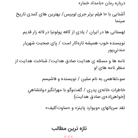
درباره رمان «بامداد خمار»
آشنایی با 10 فیلم برتر جری لوییس/ بهترین های کمدی تاریخ
سینما
لهستانی ها در ایران / یادی از کافه پولونیا در لاله زار قدیم
نويسنده خوب هميشه تازه‌كار است / پای صحبت شهريار
مندني‌پور
نامه ها و مسئله ی هدایت صادق هدایت/ شناخت هدایت از
منظر نامه های او
سوءتفاهمی به نام سلین / نویسنده و فاشیسم
خاطراتِ خانه‌ی پدری / گفت‌وگو با مهرانگيز دولتشاهي
(خواهرزاده‌ی صادق هدايت)
نقد سریالهای «ویوارد پاینز» و «ساوت‌کلیف»
تازه ترین مطالب