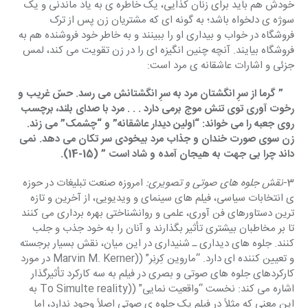
خودش هم باید برای زنان کذایی، یک خاطره ی به یاد ماندنی و یک 
سوژه ی دلخواه باشد؛ به گونه ای که مشتریان زن پس از ترک 
فروشگاه در خواب و بیداری او را ببینند و به خاطر خود فروشنده هم به 
فروشگاه بیایند. آنچه چنین انگیزه ای را در زن تقویت می کند، لمس 
جزئی و اشارات عاشقانه ی مرد است:
    ” گرما از سرِ انگشتان مرد به سرِ انگشتانش می رسد. حسّ غریب و 
رخوت آوری توی تنش موج برمی دارد . . . مرد با صدای بلند، برچسب 
روی جعبه را می خواند: “اولین دیدار عاشقانه” و “چشمک” می زند. 
زن سوی صورت خندان و جذاب مرد بیخودی سر تکان می دهد. نمی 
داند چرا بی جهت به هیجان آمده و شاد است ” (15-14).
3-
نقش جلوه های صوتی و تصویری: 
امروزه صنعت تبلیغات در حوزه 
ی انتخابات سیاسی، فیلم های سینمای و ویدیویی، از آخرین و تازه 
ترین دستاورهای فن آوری، علمی و روانشناختی بهره برداری می کنند 
تا بر مخاطبان بیشتری تأثیر بگذارند و آنان را به خود جذب و جلب 
کنند. جلوه های دیداری ـ شنیداری در این میان، نقش بسیار برجسته 
و تعیین کننده ای دارد. “ماروین کِرنِر” ((Marvin M. Kerner در مورد 
کارکردهای جلوه های صوتی و بصری در فیلم به سه کارکرد تأثیرگذار 
اشاره می کند: نخست “واقعیت نمایی” ((To Simulte reality به 
این معنی که مثلاً در فیلم یک جلوه ی صوتی اصلاً وجود ندارد، اما 