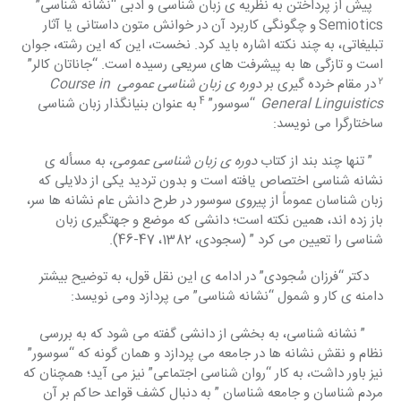
پیش از پرداختن به نظریه ی زبان شناسی و ادبی “نشانه شناسی” 
Semiotics
و چگونگی کاربرد آن در خوانش متون داستانی یا آثار 
تبلیغاتی، به چند نکته اشاره باید کرد. نخست، این که این رشته، جوان 
است و تازگی ها به پیشرفت های سریعی رسیده است. “جاناتان کالر” 
2 
در مقام خرده گیری بر 
دوره ی زبان شناسی عمومی 
Course in 
4 
General Linguistics
“سوسور” 
به عنوان بنیانگذار زبان شناسی 
ساختارگرا می نویسد:
   ” تنها چند بند از کتاب 
دوره ی زبان شناسی عمومی
، به مسأله ی 
نشانه شناسی اختصاص یافته است و بدون تردید یکی از دلایلی که 
زبان شناسان عموماً از پیروی سوسور در طرح دانش عام نشانه ها سر، 
باز زده اند، همین نکته است؛ دانشی که موضع و جهتگیری زبان 
شناسی را تعیین می کرد ” (سجودی، 1382، 47-46).
    دکتر “فرزان سُجودی” در ادامه ی این نقل قول، به توضیح بیشتر 
دامنه ی کار و شمول “نشانه شناسی” می پردازد ومی نویسد:
     ” نشانه شناسی، به بخشی از دانشی گفته می شود که به بررسی 
نظام و نقش نشانه ها در جامعه می پردازد و همان گونه که “سوسور” 
نیز باور داشت، به کار “روان شناسی اجتماعی” نیز می آید؛ همچنان که 
مردم شناسان و جامعه شناسان ” به دنبال کشف قواعد حاکم بر آن 