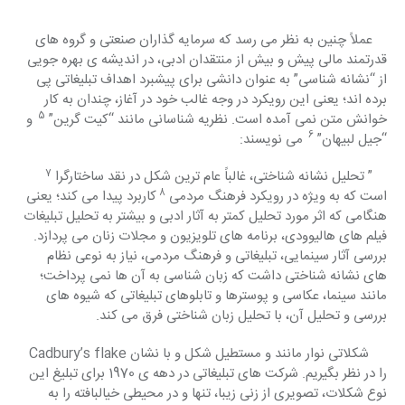
    عملاً چنین به نظر می رسد که سرمایه گذاران صنعتی و گروه های 
قدرتمند مالی پیش و بیش از منتقدان ادبی، در اندیشه ی بهره جویی 
از “نشانه شناسی” به عنوان دانشی برای پیشبرد اهداف تبلیغاتی پی 
برده اند؛ یعنی این رویکرد در وجه غالب خود در آغاز، چندان به کار 
5  
خوانش متن نمی آمده است. نظریه شناسانی مانند “کیت گرین” 
و 
6  
“جیل لبیهان” 
می نویسند:
7  
    ” تحلیل نشانه شناختی، غالباً عام ترین شکل در نقد ساختارگرا 
8 
است که به ویژه در رویکرد فرهنگ مردمی 
کاربرد پیدا می کند؛ یعنی 
هنگامی که اثر مورد تحلیل کمتر به آثار ادبی و بیشتر به تحلیل تبلیغات 
فیلم های هالیوودی، برنامه های تلویزیون و مجلات زنان می پردازد. 
بررسی آثار سینمایی، تبلیغاتی و فرهنگ مردمی، نیاز به نوعی نظام 
های نشانه شناختی داشت که زبان شناسی به آن ها نمی پرداخت؛ 
مانند سینما، عکاسی و پوسترها و تابلوهای تبلیغاتی که شیوه های 
بررسی و تحلیل آن، با تحلیل زبان شناختی فرق می کند.
     شکلاتی نوار مانند و مستطیل شکل و با نشان Cadbury’s flake 
را در نظر بگیریم. شرکت های تبلیغاتی در دهه ی 1970 برای تبلیغ این 
نوع شکلات، تصویری از زنی زیبا، تنها و در محیطی خیالبافته را به 