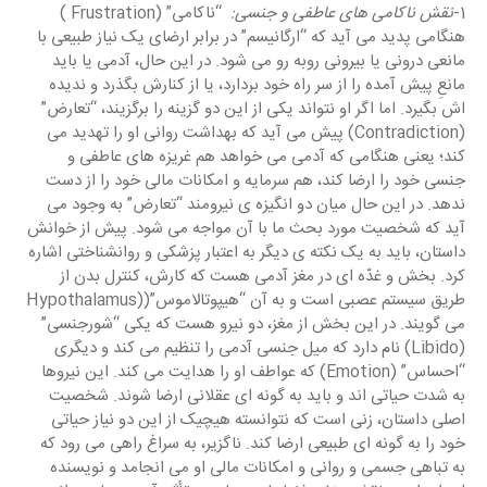
1-
نقش ناکامی های عاطفی و جنسی: 
 “ناکامی” (Frustration ) 
هنگامی پدید می آید که “ارگانیسم” در برابر ارضای یک نیاز طبیعی با 
مانعی درونی یا بیرونی روبه رو می شود. در این حال، آدمی یا باید 
مانعِ پیش آمده را از سر راه خود بردارد، یا از کنارش بگذرد و ندیده 
اش بگیرد. اما اگر او نتواند یکی از این دو گزینه را برگزیند، “تعارض” 
(Contradiction) پیش می آید که بهداشت روانی او را تهدید می 
کند؛ یعنی هنگامی که آدمی می خواهد هم غریزه های عاطفی و 
جنسی خود را ارضا کند، هم سرمایه و امکانات مالی خود را از دست 
ندهد. در این حال میان دو انگیزه ی نیرومند “تعارض” به وجود می 
آید که شخصیت مورد بحث ما با آن مواجه می شود. پیش از خوانش 
داستان، باید به یک نکته ی دیگر به اعتبار پزشکی و روانشناختی اشاره 
کرد. بخش و غدّه ای در مغز آدمی هست که کارش، کنترل بدن از 
طریق سیستم عصبی است و به آن “هیپوتالاموس”((Hypothalamus 
می گویند. در این بخش از مغز، دو نیرو هست که یکی “شورجنسی” 
(Libido) نام دارد که میل جنسی آدمی را تنظیم می کند و دیگری 
“احساس” (Emotion) که عواطف او را هدایت می کند. این نیروها 
به شدت حیاتی اند و باید به گونه ای عقلانی ارضا شوند. شخصیت 
اصلی داستان، زنی است که نتوانسته هیچیک از این دو نیاز حیاتی 
خود را به گونه ای طبیعی ارضا کند. ناگزیر، به سراغ راهی می رود که 
به تباهی جسمی و روانی و امکانات مالی او می انجامد و نویسنده 