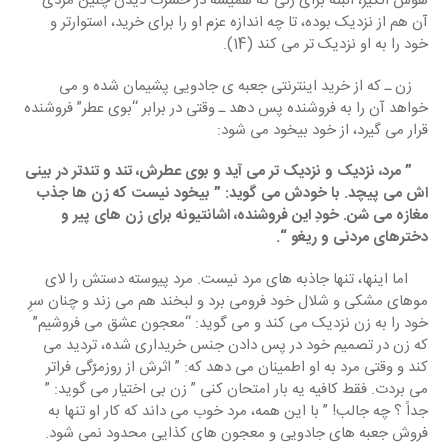
هوس انگیز، البته برای زنی که همیشه در حسرت دیدن چنین مردی 
آن هم از نزدیک بوده، تا چه اندازه عزم او را برای خرید، استوارتر و 
خود را به او نزدیک تر می کند (14).
    زن ـ که از خرید اینترنتی جعبه ی جادویی پشیمان شده و می 
خواهد آن را به فروشنده پس دهد ـ وقتی در برابر “بوی عطر” فروشنده 
قرار می گیرد، از خود بیخود می شود:
    ” مرد، نزدیک و نزدیک تر می آید و بوی عطرش، تند و تندتر در بینی 
اش می پیچد. با خودش می گوید: ” بیخود نیست که زن ها جذب 
مغازه می شن. خودِ این فروشنده، اشانتیونه برای زن های پیر و 
دخترهای مردنی و ریغو “.
     اما اینها، تنها جاذبه های مرد نیست. مرد پیوسته دستش را لای 
موهای مشکی و شلال خود فرومی برد و لبخند هم می زند و چنان سرِ 
خود را به زن نزدیک می کند و می گوید: “معجون عشق می فروشیم” 
که زن در تصمیم خود در پس دادن جنس خریداری شده، تردید می 
کند و وقتی مرد به او اطمینان می دهد که: ” اثرش از روزمرّگی فراتر 
می بردت. فقط کافیه یه بار امتحان کنی ” زن بی اختیار می گوید: ” 
جداً ؟ چه جالب! ” با این همه، مرد خوب می داند که کار او تنها به 
فروش جعبه های جادویی و معجون های کذایی محدود نمی شود. 