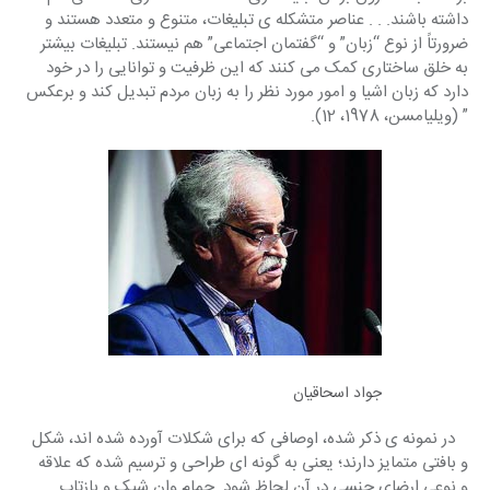
داشته باشند. . . عناصر متشکله ی تبلیغات، متنوع و متعدد هستند و 
ضرورتاً از نوع “زبان” و “گفتمان اجتماعی” هم نیستند. تبلیغات بیشتر 
به خلق ساختاری کمک می کنند که این ظرفیت و توانایی را در خود 
دارد که زبان اشیا و امور مورد نظر را به زبان مردم تبدیل کند و برعکس 
” (ویلیامسن، 1978، 12).
جواد اسحاقیان
   در نمونه ی ذکر شده، اوصافی که برای شکلات آورده شده اند، شکل 
و بافتی متمایز دارند؛ یعنی به گونه ای طراحی و ترسیم شده که علاقه  
و نوعی ارضای جنسی در آن لحاظ شود. حمام وان شیک و بازتاب 