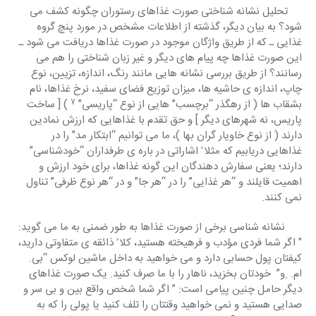
     تحلیل نشانه شناختی صورت غذاهای رستوران چگونه کشف می 
شود؟ به بیان دیگر، گذشته از اطلاعات مشخص در مورد پنچ گروه 
غذایی ـ که از طریق واژگان موجود در صورت غذاها دریافت می شود ـ 
این صورت غذاها چه پیام های دیگر و غیر زبان شناختی را هم می 
رسانند؟ از طریق بررسی نشانه هایی مانند رنگ، اندازه، تزیین، نوع 
چاپ، اندازه ی حاشیه ها، میزان توزیع فضای سفید، نرخ غذاها، نام 
7
بشقاب ها ( از رهگذر “برچسب” هایی از نوع “پاریسی” 
 ) [ ساخت 
پاریس، نه شهرهای دیگر ] و حق تقدم با غذاهایی که ارزش نمادین 
دارند ( از نوع خاویار گران بها )، ما می توانیم “ابتکار مد” را در 
غذاهایی دریابیم که مثلا ً اشاراتی در باره ی طرفداران “خودشناسی” 
دارند؛ یعنی سفارش دهندگان این گونه غذاها، برای خود ارزش و 
اهمیت قایلند و “هر غذایی” را در “هر جا” و در “هر نوع ظرفی” تناول 
نمی کنند.
      نشانه شناسی برخی از صورت غذاها به طور ضمنی به ما می گوید: 
” اگر شما فردی مؤدب و فرهیخته هستید، کلا ً ذائقه ی متفاوتی دارید، 
کیفتان پول حسابی دارد و می خواهید به داخل ماشین لوکس “بی. 
ام.  ِو”  خودتان بخزید، ناهار را با ما صرف کنید. یک صورت غذاهای 
دیگر حامل چنین پیامی است: ” اگر شما شخص واقع بین و بی سر و 
صدایی هستید و نمی خواهید وقتتان را تلف کنید یا پولی را که به 