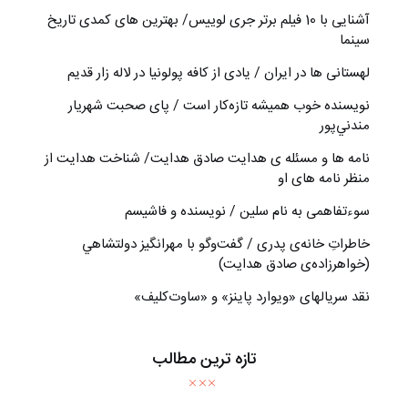
آشنایی با 10 فیلم برتر جری لوییس/ بهترین های کمدی تاریخ
سینما
لهستانی ها در ایران / یادی از کافه پولونیا در لاله زار قدیم
نويسنده خوب هميشه تازه‌كار است / پای صحبت شهريار
مندني‌پور
نامه ها و مسئله ی هدایت صادق هدایت/ شناخت هدایت از
منظر نامه های او
سوءتفاهمی به نام سلین / نویسنده و فاشیسم
خاطراتِ خانه‌ی پدری / گفت‌وگو با مهرانگيز دولتشاهي
(خواهرزاده‌ی صادق هدايت)
نقد سریالهای «ویوارد پاینز» و «ساوت‌کلیف»
تازه ترین مطالب