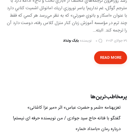
رشد روزافزون ترجمه‌هاي مختلف از «بازي تخت و تاج» ادامه دارد با
مترجم گوگل، غم نداريم! ياسر نوروزي اريك امانوئل اشميت كتابي دارد
با عنوان «اسكار و بانوي صورتي» كه به نظر مي‌رسد هر كسي كه فقط
چند ترم در مؤسسه آموزش زبان كنار منزل كلاس رفته، دوست دارد آن
را ترجمه كند. البته…
31 جولای 2016
نویسنده
بابک ونداد
0
READ MORE
پرمخاطب‌ترین‌ها
تعزیه‎نامه‏ «شمر و حضرت عباس» اثر «میر عزا کاشانی»
گفتگو با فتانه حاج سید جوادی / من نویسنده حرفه ای نیستم!
درباره رمان «بامداد خمار»