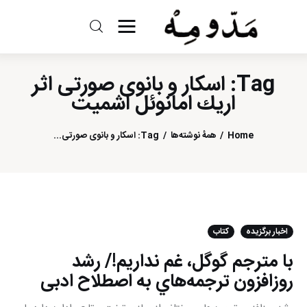
مد و مه
Tag: اسکار و بانوی صورتی اثر
ادبیات
اريك امانوئل اشميت
سینما
Home
همهٔ نوشته‌ها
Tag: اسکار و بانوی صورتی...
کتاب
از اقالیم دگر
درباره ما
اخبار برگزیده
کتاب
با مترجم گوگل، غم نداريم!/ رشد
روزافزون ترجمه‌هاي به اصطلاح ادبی