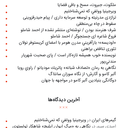
ملکوت، جبروت، مسخ و باقی قضایا
ويرجينيا وولفي كه نمي‌شناختيم
تراژدی مدرنیته و توسعه سرمایه داری / پیام حیدرقزوینی
سقوط در چاه بی‌منطقی
شرف هنرمند بودن / نوشته‌ای منتشر نشده از احمد شاملو
فروغ شاعره ای جستجوگر / احمد شاملو
«اوديسه»؛ بازآفريني مدرن هومر با امضاي كريستوفر نولان
تئوری تناقض براهنی
نويسنده خوب هميشه تازه‌كار است / پای صحبت شهريار
مندني‌پور
نگاهي به رمان «تصادف شبانه» پاتريك موديانو / راوي رويا
آلبر کامو و آثارش؛ از نگاه سوزان سانتاگ
دوگانگی بنیادین آلبر کامو در مواجهه با جهان
آخرین دیدگاه‌ها
گیمرهای ایران
در
ويرجينيا وولفي كه نمي‌شناختيم
امیدی سرور
در
نگاهی به «مرگ ايوان ايليچ» شاهکار تولستوی