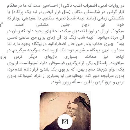
در روایات ادبی، اضطراب اغلب ناشی از احساسی است که ما در هنگام 
قرار گرفتن در شکستگی مکانی (مثل قرار گرفتن بر لبه یک پرتگاه) یا 
شکستگی زمانی (مانند نیمه شب) تجربه می‎کنیم. به عقیده‎ی بودلر که 
خود نیز دچار چنین مشکلی است، “پا
می‎کرد” . نروال در اورلیا تصدیق می‎کند، لحظه‎ای وجود دارد که زمان در 
آن مردد می‎شود: “نیمه شب زنگ زد. آن زمان برای من ساعتی نحس 
بود” . چیزی جذاب و در عین‎ حال اضطراب‎آلود در پرتگاه وجود دارد. ما 
مجذوب لبه‎ی پرتگاه می‎شویم درحالی‎که از وحشت سرگیجه می‎گیریم. در 
اینجا نیز همانند بسیاری بازی‎ه
می‎آفریند. پاسکال، یکی از بزرگترین فیلسوفان دنیا، نمی‎توانست از روی 
یک الوار، هرچند بسیار پهن، که بر روی یک بلندی قرار داده شده بود، 
بدون سرگیجه عبور کند. به‎عقیده‎ی او بسیاری از افراد نمی‎توانند بدون 
ترس و عرق کردن‎ با این مسأله روبرو شوند.