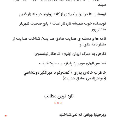
سینما
لهستانی ها در ایران / یادی از کافه پولونیا در لاله زار قدیم
نويسنده خوب هميشه تازه‌كار است / پای صحبت شهريار
مندني‌پور
نامه ها و مسئله ی هدایت صادق هدایت/ شناخت هدایت از
منظر نامه های او
نگاهی به «مرگ ايوان ايليچ» شاهکار تولستوی
نقد سریالهای «ویوارد پاینز» و «ساوت‌کلیف»
خاطراتِ خانه‌ی پدری / گفت‌وگو با مهرانگيز دولتشاهي
(خواهرزاده‌ی صادق هدايت)
تازه ترین مطالب
ويرجينيا وولفي كه نمي‌شناختيم