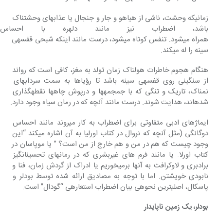
زمانی‎که وحشت، ناشی از هیاهو و جار و جنجال یا عذاب‎های وحشتناک 
باشد، اضطراب‎ نیز مانند دلهره ب
همراه‎ می‎شود. تنفس کوتاه می‎شود، درست مانند اینکه شبحی‎ قفسه‎ی 
سینه را له می‎کند.
هنگام هجوم خاطرات هولناک زمان تولد به مغز، کافی است‎ که رواند 
از سنگینی روی قفسه‎ی سینه باشد تا رؤیاها به سمت‎ سرداب‎های 
نمناک، تاریک و تنگی که با جمجمه‎ها و درپوش چاه‎ها نقطه‎گذاری 
شده‎اند، هدایت شوند. درست‎ مانند آنچه که در رمان سیاه وجود دارد.
ایماژهای ادبی متفاوتی برای اضطراب به کار می‎روند مانند احساس 
دوگانگی (مثل آنچه که نروال در کتاب اورلیا به آن اشاره می‎کند “این 
وجود چیست که هم در من و هم‎ خارج از من است؟ ” یا موپاسان در 
کتاب اورلا. یا مانند فرم‎ های غیربشری که در رمان‎های تحسین‎انگیز 
برادبری و لاوکرافت به آنها برمی‎خوریم یا ادراک از گردش زمان، فنا و 
نابودی خویشتن. اما با توجه به مصادیق ارائه شده توسط بودلر و 
پاسکال، اصلی‎ترین نحوه‎ی بیان اضطراب استعاره‎ی “گودال” است.
بودلر، یک زمین ناپایدار