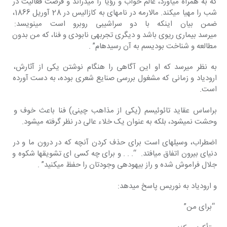
که به همراه‎ می‎آورد، عالم خواب و رؤیا را می‎دراند و فرصت فعالیت در 
شب را مهیا می‎کند. مالارمه در نامه‎ای به کازالیس در 28 آوریل 1866، 
ضمن بیان اینکه با دو سراشی
می‎رسد بیماری ریوی باشد و دیگری تجربه‎ی نابودی و فنا، که من بدون 
مطالعه‎ و شناخت بودیسم به آن رسیده‎ام” .
به نظر می‎رسد که او این آگاهی را هنگام نوشتن یکی از آثارش، 
ارودیاد و زمانی که مشغول‎ بررسی صنایع شعری بوده، به دست آورده 
است.
براساس عقاید تائوئیسم (یکی از مذاهب چینی) فنا باعث خوف و 
وحشت نمی‎شود، بلکه به‎ عنوان یک خلاء عالی در نظر گرفته می‎شود.
اضطراب، وسیله‎ای است برای حذف کردن آنچه که در درون ما و در 
دنیای بیرون اتفاق می‎افتد.  “. . . و برای چه کسی ای تشویق‎ها شکوه و 
جلال فراموش شده و راز بیهوده‎ی وجودتان را حفظ می‎کنید” .
و ارودیاد به نوریس پاسخ می‎دهد:
 “برای من”