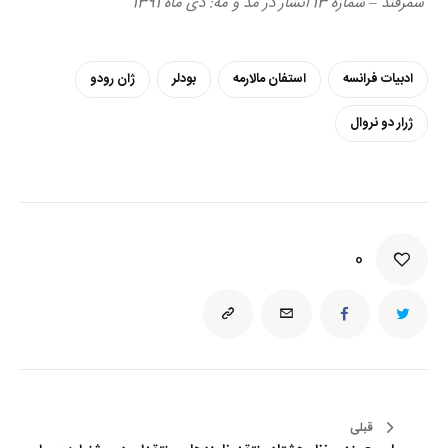
سمرقند – شماره 13 انشار در مد و مه: دی ماه 1391
ادبیات فرانسه
استفان مالارمه
بودلر
ژان رودو
ژرار دو نروال
0
راهبری
قبلی