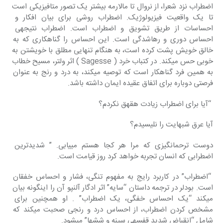
اضطراب نزد شعرا، از نروال تا مالارمه بیشتر یک تصور متافیزیکی‎ است 
تا یک واقعیت فیزیولوژیک. اضطراب روشی برای بیان‎ افکار و 
احساسات از طریق تشویق و اضطراب است. اضطراب‎ نتیجه‎ی 
احساس دوری و رهاشدگی است. این احساس را گناهکاری که به 
خالق خویش پشت کرده است، به هنگام تنهایی‎ مطلق با خویشتن به 
خوبی حس می‎کند. در کتباب خرد ( Sagesse ) اثر ولتر، مسیح خطاب 
به همین فرد گناهکار است که توصیه‎ می‎کند، به درد و رنج به عنوان 
فرصتی دوباره برای اتفاق عقیده‎ ایمان داشته باشد.
 “آیا برای اضطراب زیادت هق‎هق نکردم؟
آیا عرق شب‎هایت را نلیسیدم؟
دوست ترحم‎انگیزی که مرا هر کجا هستم می‎یابی. ” شدیدترین 
اضطرابی که انسان تجربه خواهد کرد روز قیامت است.
 “اضطراب” در کاربرد رایج به مفهوم تنگی، فشار و احساس خفقان 
است. بودلر در ترجمه‎ داستان “سایه” اثر ادگار آلن‎پو آن را این‎گونه بیان 
می‎کند “یک احساس خفگی، یک‎ اضطراب” . او همچنین برای 
مشخص کردن اضطراب، از احساس درد و رنجی صحبت‎ می‎کند که 
شامل “انقباض شدید قفسه‎ی سینه و شش‎ها” می‎شود.