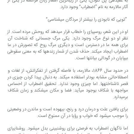
به عقیده‎ی پل کلودل، یکی از زیباترین اشعار زبان فرانسه در یکی از 
آثار مالارمه به نام‎ “اضطراب” وجود دارد.
 “تویی که نابودی را بیشتر از مردگان می‎شناسی”
او در این شعر، روسپی‎ای را خطاب قرار می‎دهد که روحش مرده است. از 
نظر او دو نوع مرگ‎ وجود دارد. یکی مرگ جسمانی که شناخت آن 
برای همه ما در دسترس است و دیگری مرگ‎ روح که تصورش در ما 
اضطراب ایجاد می‎کند. حذف شدن از شمار زنده‎ها که به معنی‎ سقوطی 
بی‎پایان در گودالی بی‎انتها است.
در حدود سال 1866، مالارمه، با فاصله گرفتن از تفکراتش، از لغات و 
اصطلاحاتی مشابه بودلر استفاده می‎کند. به دنبال پیدا کردن چیزی در 
قصر ناشناخته‎ها. اما چیزی وجود ندارد. تحقیق اضطراب از احساس 
مواجهه با شکاف بوجود می‎آید: فضا و مکان می‎شکند و زمان شکاف 
برمی‎دارد.
برای یافتن علت و درمان درد و رنج، بیهوده است و ماندن در وضعیتی 
را موجب می‎شود که‎ خواب و رؤیا در آن ممنوع است.
اما ناگهان اضطراب به فرصتی برای روشن‎بینی بدل می‎شود. روشنایی‎ای 