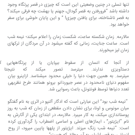
تنها تسلی در چنین وضعیتی این است که چیزی در قصر پرتگاه وجود 
داشته باشد “فرورفتن‎ به قصر گودال، جهنم یا بهشت چه فرقی می‎کند؟ 
به قصر ناشناخته، برای یافتن چیزی! ” و این‎ پایان خوشی برای سفر 
خواهد بود.
مالارمه. زمان شکسته ساعت، شکست زمان را اعلام می‎کند؛ نیمه شب 
است. ساعت جنایت، زمانی که گفته‎ می‎شود در آن مردگان از ترک‎های 
زمان لیز می‎خورند.
از آنجا که انسان از سقوط بی‎
دست‎آویزی‎ ندارند. می‎ترسد تصور
می‎ترسد. به همین جهت‎ دنیا را خیلی محدود می‎شناسد. ازاین‎رو بیان 
مفهوم دنیای نامحدود در عصر جیوردانو برونو همانند طرح نظریه‎ی 
تعدد دنیاها توسط فونتونل، باعث رسوایی شد.
 “نیمه شب بود” این عبارتی است که ادگار آلن‎پو در اثری به نام گفتگو 
میان مونوس و اونا، برای نشان دادن مقطعی از زمان که شب به روز 
پوست‎اندازی می‎کند، به کار می‎برد. مالارمه، در ابتدای یکی از آثارش به 
نام “ایژیتور” ، ایماژهای اصلی و اساسی اضطراب را گردآوری‎ کرده 
است: “نیمه شب زنگ می‎زند. ایژیتور از پله‎ها پایین می‎رود، از روح 
انسانی، به قصر اشیاء، به آن مطلق که هست” .