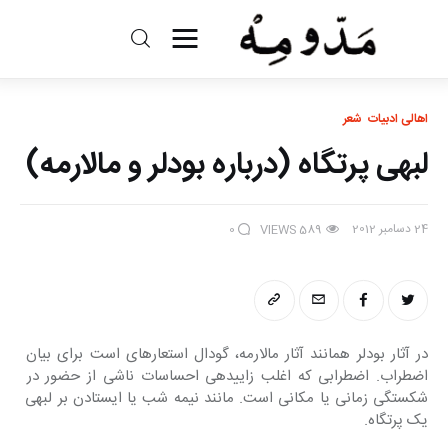
مد و مه
اهالی ادبیات
شعر
ادبیات
لبه‎ی پرتگاه (درباره بودلر و مالارمه)
سینما
24 دسامبر 2012
کتاب
0
VIEWS
589
از اقالیم دگر
درباره ما
در آثار بودلر همانند آثار مالارمه، گودال استعاره‎ای‎ است برای بیان 
اضطراب. اضطرابی که اغلب زاییده‎ی احساسات ناشی از حضور در 
شکستگی زمانی یا مکانی است. مانند نیمه شب یا ایستادن بر لبه‎ی 
یک پرتگاه.