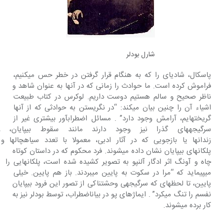
شارل بودلر
پاسکال، شادی‎ای را که به هنگام قرار گرفتن در خطر حس‎ می‎کنیم، 
فراموش کرده است. ما حوادث را زمانی که در آنها به عنوان شاهد و 
ناظر صحیح و سالم هستیم دوست داریم. لوکرس در کتاب طبیعت 
اشیاء آن را چنین بیان می‎کند: “در نگریستن به حوادثی که از آنها 
گریخته‎ایم، آرامش وجود دارد” . مسائل اضطراب‎آور بیشتری غیر از 
سرگیجه‎های گذرا نیز وجود 
زندان‎ها یا بازجویی‎ که در آثار ادبی، معمولا با تعدد سیاهچال‎ه
پلکان‎های بی‎پایان‎ نشان داده می‎شوند. فرد محکوم که در داستان کوتاه 
چاه و آونگ اثر ادگار آلن‎پو به تصویر کشیده شده است، پلکان‎هایی‎ را 
می‎پیماید که “مرا در سکوت به پایین می‎بردند. باز هم پایین. خیلی 
پایین، تا لحظه‎ای که سرگیجه‎ی وحشتناکی از تصور این‎ فرود بی‎پایان 
نفسم را تنگ می‎کرد” . ایماژهای پو در بیان‎اضطراب، توسط بودلر نیز به 
کار برده می‎شوند.