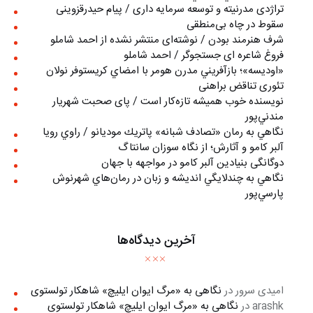
تراژدی مدرنیته و توسعه سرمایه داری / پیام حیدرقزوینی
سقوط در چاه بی‌منطقی
شرف هنرمند بودن / نوشته‌ای منتشر نشده از احمد شاملو
فروغ شاعره ای جستجوگر / احمد شاملو
«اوديسه»؛ بازآفريني مدرن هومر با امضاي كريستوفر نولان
تئوری تناقض براهنی
نويسنده خوب هميشه تازه‌كار است / پای صحبت شهريار
مندني‌پور
نگاهي به رمان «تصادف شبانه» پاتريك موديانو / راوي رويا
آلبر کامو و آثارش؛ از نگاه سوزان سانتاگ
دوگانگی بنیادین آلبر کامو در مواجهه با جهان
نگاهي به چندلايگي انديشه و زبان در رمان‌هاي شهرنوش
پارسي‌پور
آخرین دیدگاه‌ها
امیدی سرور
در
نگاهی به «مرگ ايوان ايليچ» شاهکار تولستوی
arashk
در
نگاهی به «مرگ ايوان ايليچ» شاهکار تولستوی