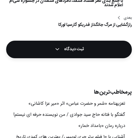
با جمع بندی نظر هشتاد منتقد، نامزدهای منتقدان در جشنواره سی‌ام
نوشته
اعلام شدند
بعدی
رازگشایی از مرگ جانگداز فدریکو گارسیا لورکا
ثبت دیدگاه
پرمخاطب‌ترین‌ها
تعزیه‎نامه‏ «شمر و حضرت عباس» اثر «میر عزا کاشانی»
گفتگو با فتانه حاج سید جوادی / من نویسنده حرفه ای نیستم!
درباره رمان «بامداد خمار»
آشنایی با 10 فیلم برتر جری لوییس/ بهترین های کمدی تاریخ