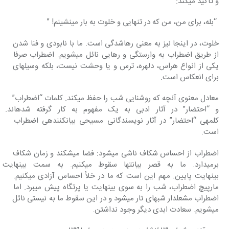
و تأکید می‎کند:
 “بله، برای من، من که در تنهایی و خلوت به بار می‎نشینم! ”
خلوت، در اینجا نیز به معنی رهاشدگی است. ما با نابودی و فنا شدن 
از طریق اضطراب به‎ وارستگی و رهایی نائل می‎شویم. اضطراب صرفا 
یکی از انواع هراس، دلهره، ترس و یا وحشت نیست، بلکه وسیله‎ای 
برای انعکاس است.
معادل معنوی آنچه که روشنایی شب را حفظ می‎کند. کلمات “اضطراب” 
و “احتضار” در آثار ادبی به یک
کلمه‎ی “احتضار” در آثار نویسندگانی مسیحی‎ بیان‎کننده‎ی اضطراب 
است.
اضطراب از احساس شکاف ناشی می‎شود: فضا می‎شکند و زمان شکاف 
برمی‎دارد. ما به‎ قصر بی‎انتها 
بی‎نهایت پایین. مهم این است که ما در خلأ احساس آزادی می‎کنیم. 
مارپیچ اضطراب، شب را به سوی بی‎نهایت یا پرتگاه پیش می‎برد. اما 
اضطراب مشعل‎دار شب‎های تار می‎شود و در این سقوط ما به نیستی نائل 
می‎شویم. سعادت ابدی دیگر وجود نداشتن.