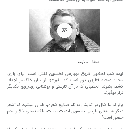
استفان مالارمه
نیمه شب لحظه‎ی شروع دوباره‎ی نخستین نقش است. برای بازی 
مجدد صحنه آغازین لازم‎ است که مقبره‎ها از میان خاکستر اجداد 
کشف بشوند. لحظه‎ای که در آن تاریکی و روشنایی‎ رودرروی یکدیگر 
قرار می‎گیرند.
برتراند مارشال در کتابش به نام صنایع شعری، یادآور می‎شود که “شعر 
دیگر به معنای طریقی‎ به سوی ابدیت نیست، بلکه فضای خلأ و عدم 
حضور است” .