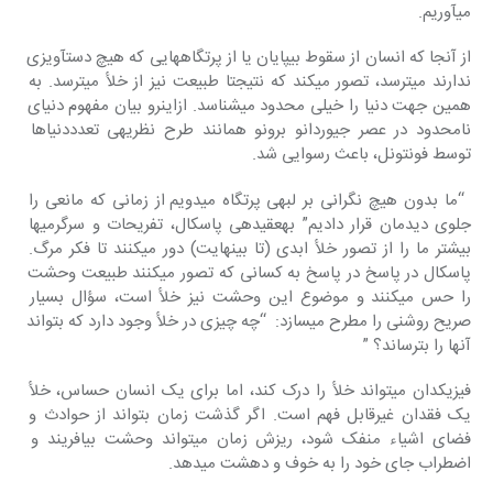
می‎آوریم.
از آنجا که انسان از سقوط بی‎پایان یا از پرتگاه‎هایی که هیچ دست‎آویزی 
ندارند می‎ترسد، تصور می‎کند که نتیجتا طبیعت نیز از خلأ می‎ترسد. به 
همین جهت دنیا را خیلی محدود می‎شناسد. ازاین‎رو بیان مفهوم دنیای 
نامحدود در عصر جیوردانو برونو همانند طرح نظریه‎ی تعدددنیاها 
توسط فونتونل، باعث رسوایی شد.
 “ما بدون هیچ نگرانی بر لبه‎ی پرتگاه می‎دویم از زمانی که مانعی را 
جلوی دیدمان قرار دادیم” به‎عقیده‎ی پاسکال، تفریحات و سرگرمی‎ها 
بیشتر ما را از تصور خلأ ابدی (تا بی‎نهایت) دور می‎کنند تا فکر مرگ. 
پاسکال در پاسخ در پاسخ به کسانی که تصور می‎کنند طبیعت وحشت 
را حس‎ می‎کنند و موضوع این وحشت نیز خلأ است، سؤال بسیار 
صریح روشنی را مطرح می‎سازد:  “چه چیزی در خلأ وجود دارد که بتواند 
آنها را بترساند؟ ”
فیزیک‎دان می‎تواند خلأ را درک کند، اما برای یک انسان حساس، خلأ 
یک فقدان غیرقابل‎ فهم است. اگر گذشت زمان بتواند از حوادث و 
فضای اشیاء منفک شود، ریزش زمان می‎تواند وحشت بیافریند و 
اضطراب جای خود را به خوف و دهشت می‎دهد.