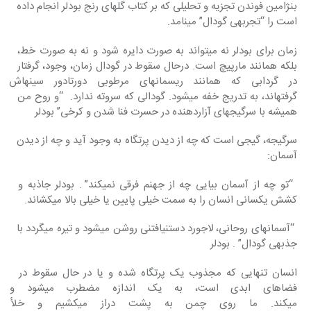
بنژامین فوندن تجزیه و تحلیلی که بر کتاب گل‎های رنج بودلر انجام داده 
است را “تجربه‎ی گودال” می‎نامد.
زمان برای بودلر نه می‎تواند به صورت دایره شود و نه به صورت خط، 
بلکه همانند مارپیچ است. درحال سقوط در گودال زمان، وجود، گرفتار 
در گردابی که همانند ریسمان‎های‎ مرطوبی دور
گرفته‎اند، به تدریج خفه می‎شود. گودالی که سروته ندارد.  “و روح من 
همیشه با سرگیجه‎ای آزاردهنده در حسرت فنا شدن و کرخی” بودلر
سرگیجه، گیجی است که چه از دیدن پرتگاه به وجود آید و چه از دیدن 
آسمان:
 “تو چه از آسمان بیایی چه از جهنم فرقی نمی‎کند” . بودلر جاذبه و 
کشش یکسانی انسان را به سمت خیلی پایین یا خیلی بالا می‎کشاند.
 “آسمان‎های روحانی، لاجورد دست‎نیافتنی روشن می‎شود و تیره می‎گردد با 
جذبه‎ی گودال” . بودلر
انسان تنهایی که مجذوب یک پرتگاه شده و یا در حال سقوط در 
فضاهای ابدی است، به یک‎
می‎کند. ما روی چمن به پشت د