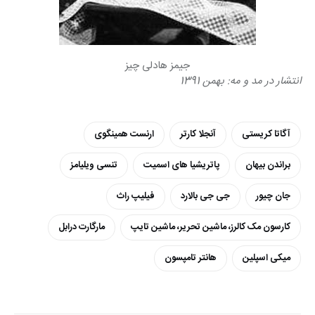
جیمز هادلی چیز
انتشار در مد و مه: بهمن 1391
آگاتا کریستی
آنجلا کارتر
ارنست همینگوی
براندن بیهان
پاتریشیا های اسمیت
تنسی ویلیامز
جان چیور
جی جی بالارد
فیلیپ راث
کارسون مک کالرز، ماشین تحریر، ماشین تایپ
مارگارت درابل
میکی اسپلین
هانتر تامپسون