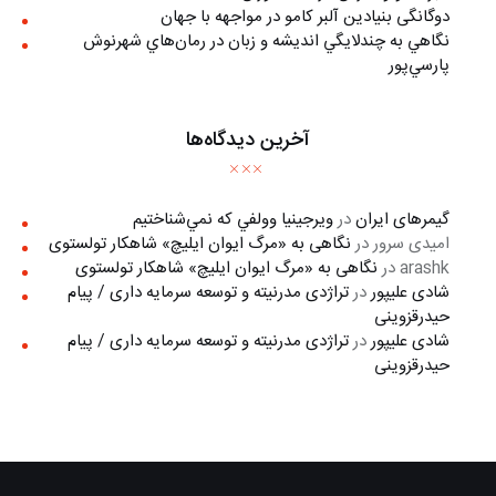
دوگانگی بنیادین آلبر کامو در مواجهه با جهان
نگاهي به چندلايگي انديشه و زبان در رمان‌هاي شهرنوش
پارسي‌پور
آخرین دیدگاه‌ها
گیمرهای ایران
در
ويرجينيا وولفي كه نمي‌شناختيم
امیدی سرور
در
نگاهی به «مرگ ايوان ايليچ» شاهکار تولستوی
arashk
در
نگاهی به «مرگ ايوان ايليچ» شاهکار تولستوی
شادی علیپور
در
تراژدی مدرنیته و توسعه سرمایه داری / پیام
حیدرقزوینی
شادی علیپور
در
تراژدی مدرنیته و توسعه سرمایه داری / پیام
حیدرقزوینی