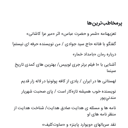
پرمخاطب‌ترین‌ها
تعزیه‎نامه‏ «شمر و حضرت عباس» اثر «میر عزا کاشانی»
گفتگو با فتانه حاج سید جوادی / من نویسنده حرفه ای نیستم!
درباره رمان «بامداد خمار»
آشنایی با 10 فیلم برتر جری لوییس/ بهترین های کمدی تاریخ
سینما
لهستانی ها در ایران / یادی از کافه پولونیا در لاله زار قدیم
نويسنده خوب هميشه تازه‌كار است / پای صحبت شهريار
مندني‌پور
نامه ها و مسئله ی هدایت صادق هدایت/ شناخت هدایت از
منظر نامه های او
نقد سریالهای «ویوارد پاینز» و «ساوت‌کلیف»