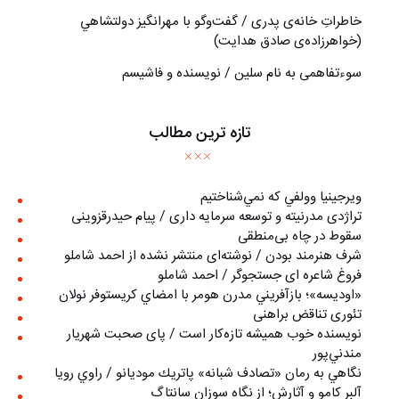
خاطراتِ خانه‌ی پدری / گفت‌وگو با مهرانگيز دولتشاهي
(خواهرزاده‌ی صادق هدايت)
سوءتفاهمی به نام سلین / نویسنده و فاشیسم
تازه ترین مطالب
ويرجينيا وولفي كه نمي‌شناختيم
تراژدی مدرنیته و توسعه سرمایه داری / پیام حیدرقزوینی
سقوط در چاه بی‌منطقی
شرف هنرمند بودن / نوشته‌ای منتشر نشده از احمد شاملو
فروغ شاعره ای جستجوگر / احمد شاملو
«اوديسه»؛ بازآفريني مدرن هومر با امضاي كريستوفر نولان
تئوری تناقض براهنی
نويسنده خوب هميشه تازه‌كار است / پای صحبت شهريار
مندني‌پور
نگاهي به رمان «تصادف شبانه» پاتريك موديانو / راوي رويا
آلبر کامو و آثارش؛ از نگاه سوزان سانتاگ