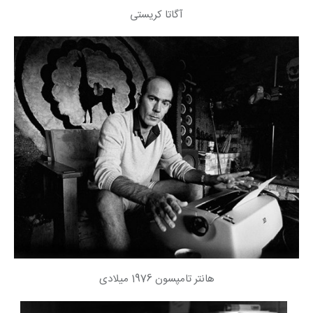
آگاتا کریستی
هانتر تامپسون 1976 میلادی