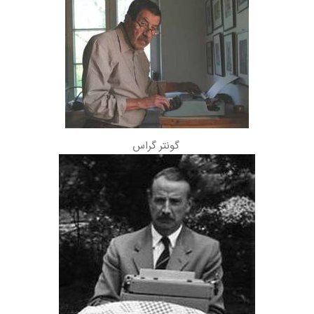
گونتر گراس