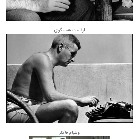
ارنست همینگوی
ویلیام فاکنر