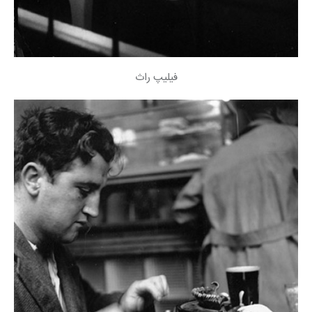
فیلیپ راث