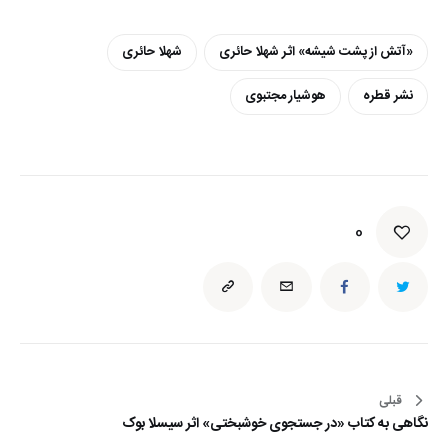
«آتش از پشت شیشه» اثر شهلا حائری
شهلا حائری
نشر قطره
هوشیار مجتبوی
0
قبلی
راهبری
نگاهی به کتاب «در جستجوی خوشبختی» اثر سیسلا بوک
نوشته