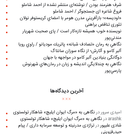
شرف هنرمند بودن / نوشته‌ای منتشر نشده از احمد شاملو
فروغ شاعره ای جستجوگر / احمد شاملو
«اوديسه»؛ بازآفريني مدرن هومر با امضاي كريستوفر نولان
تئوری تناقض براهنی
نويسنده خوب هميشه تازه‌كار است / پای صحبت شهريار
مندني‌پور
نگاهي به رمان «تصادف شبانه» پاتريك موديانو / راوي رويا
آلبر کامو و آثارش؛ از نگاه سوزان سانتاگ
دوگانگی بنیادین آلبر کامو در مواجهه با جهان
نگاهي به چندلايگي انديشه و زبان در رمان‌هاي شهرنوش
پارسي‌پور
آخرین دیدگاه‌ها
امیدی سرور
در
نگاهی به «مرگ ايوان ايليچ» شاهکار تولستوی
arashk
در
نگاهی به «مرگ ايوان ايليچ» شاهکار تولستوی
شادی علیپور
در
تراژدی مدرنیته و توسعه سرمایه داری / پیام
حیدرقزوینی