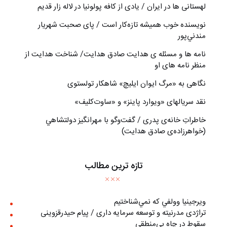
لهستانی ها در ایران / یادی از کافه پولونیا در لاله زار قدیم
نويسنده خوب هميشه تازه‌كار است / پای صحبت شهريار
مندني‌پور
نامه ها و مسئله ی هدایت صادق هدایت/ شناخت هدایت از
منظر نامه های او
نگاهی به «مرگ ايوان ايليچ» شاهکار تولستوی
نقد سریالهای «ویوارد پاینز» و «ساوت‌کلیف»
خاطراتِ خانه‌ی پدری / گفت‌وگو با مهرانگيز دولتشاهي
(خواهرزاده‌ی صادق هدايت)
تازه ترین مطالب
ويرجينيا وولفي كه نمي‌شناختيم
تراژدی مدرنیته و توسعه سرمایه داری / پیام حیدرقزوینی
سقوط در چاه بی‌منطقی