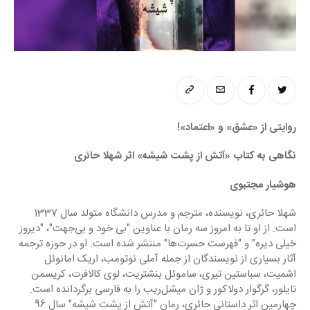
روایتی از «عشق» و «اعتماد»!
نگاهی به کتاب «آتش از پشت شیشه» اثر شهلا حائری
هوشیار مجتبوی
شهلا حائری، نویسنده، مترجم و مدرس دانشگاه متولد سال 1337 
است. از او تا به امروز سه رمان با عناوین "بی خود و بی‌جهت"، "دیروز 
خیلی دیره" و "فهرست حسرت‌ها" منتشر شده است. او در حوزه ترجمه 
آثار بسیاری از نویسندگان از جمله آملی نوتومب، اریک امانوئل 
اشمیت، سباستین تیری، ساموئل بنشتریت، لوی کالافرت، کریسمن 
تایلور، گرگوار دولاکور و ژان میشل‌ریب را به فارسی برگردانده است. 
چهارمین اثر داستانی حائری، رمانِ "آتش از پشت شیشه" سال 96 