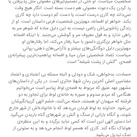
شخصیت میناست. او حتی در تصمیم‌گیرهای معمولی مثل پذیرفتن یا 
رد کردن یک دعوت معمولی هم دست بسته است. انگار هیچ وقت 
نمی‌داند چه کاری درست است، یا دست کم دوست دارد چه کاری 
بکند. خواهر او افسانه، مهم‌ترین شخصیت فرعی داستان است. او از 
زندگی زناشویی‌اش راضی نیست، به این دلیل ساده که شوهر سر به 
راهی ندارد و به قول معروف سر و گوشش می‌جنبد. با اینکه افسانه 
مثل خواهر بزرگتری دلسوز با مینا رفتار می‌کند، اما رفتارهای او 
مهم‌ترین دلیل دوگانگی‌های بیشتر و ناآرامی‌های ذهنی-روانیِ 
میناست. تضاد شخصیتی میان مینا و افسانه پراهمیت‌ترین پیشرانه‌ی 
قصه‌ی  "آتش از پشت شیشه" است.
حسادت، بدخواهی، شک و دودلی و البته مسئله بی اعتمادی و اعتماد 
مضامین اصلی آخرین رمان شهلا حائری است. در یکی از داستان‌های 
مشهور عهد عتیق که مربوط به قصه‌ی لوط پیامبر است می‌خوانیم 
هنگامی که مردم سدوم و عموره به خانه‌ی لوط برای تجاوز به دو 
فرشته که میهمان او هستند، حمله می‌کنند، خشم الهی گریبانگیرشان 
می‌شود. خداوند به لوط فرمان می‌دهد که با خانواده‌اش از شهر خارج 
شوند، و آنگاه بارانی از سنگ و آتش بر شهرهای گناه باریدن می‌گیرد. 
اما دستور الهی این است که کسی نباید برگردد و به این منظره‌ی 
هولناک نگاه کند. کاری که همسر لوط انجام می‌دهد و به ستونی از 
نمک تبدیل می‌شود.