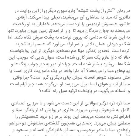
در رمان "آتش از پشت شیشه" واریاسیون دیگری از این روایت در 
تئاتری که مینا به تماشای آن می‌نشیند، تجلی پیدا می‌کند. اُرفه‌ی 
عاشق، همسرش اریدیس را از دست می‌دهد. خدایان به او رخصت 
می‌دهند به جهان مردگان برود تا او را از اعماق زمین بیرون بیاورد، تنها 
به این شرط که مادامی که بیرون نیامده به پشت سرش نگاه نکند. اما 
شک و دودلی همان بلایی را سر ارفه می‌آورد که همسر لوط تجربه 
کرده است. قصه‌ی زندگی مینا هم نسخه‌ی دیگری از این روایت‎هاست. 
حالا که دارا عازم یک سفر کاری شده است، سوال‌هایی که موجب این 
شک‌‌ها می‌شود بیشتر شده است. چرا دارا دیر به دیر جواب زنگ‌ها و 
پیام‌های مینا را می‌دهد؟ آیا دارا واقعا در یک ماموریت کاری است یا 
مثل مسعود، شوهر افسانه سرش جای دیگری گرم است؟ چرا وقتی 
مینا از آب و هوای استامبول می‌پرسد او می‌گوید همه چیز آرام است 
و افسانه می‌گوید، در پایتخت ترکیه سیل راه افتاده؟
مینا ذره ذره درگیر سوالاتی از این دست می‌شود و تا مرز بی اعتمادی 
کامل به شوهرش پیش می‌رود. حائری در روایتی که از زندگی مینا و 
اطرافیانش به دست می‌دهد این روند پر فراز و فرود شخصیتش را 
منطقی پیش می‌برد. زخم‌هایی همچون گذشته‌ی مغشوش دو خواهر، 
رابطه‌ی مینا با مادر مرحومش، مسائل خانوادگی افسانه و مسعود و 