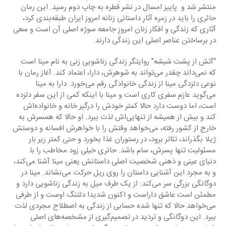
منتشر شد و  پاییز امسال در نشر قطره به چاپ دوم رسید. این رمان 
حائری را باید در زمره آثار داستانی زنانه امروز ایران طبقه‌بندی کرد، 
آثاری که زندگی و افکار زنان امروزِ جامعه سوژه اصلی آن است و سعی 
در برساختن عناصر اصلی این زندگی دارند.
"آتش از پشت شیشه" روایتگر زندگی زناشویی زنی به نام مینا است 
که نمی‌داند چقدر می‌تواند به شوهرش، دارا، اعتماد کند. آغاز رمان با 
نوعی دلزدگی مینا از زندگی خانوادگی رقم می‌خورد. دارا به مینا 
می‌گوید عازم سفری کاری است و مینا با اینکه کمی از این سفر دلزده 
است، اما دوست دارد حالا کمتر خودش را درگیر خانه و خانواده‌اش 
کند و بیش از همیشه از تنهایی‌اش لذت ببرد. او حالا که همسرش به 
خارج از کشور رفته، می‌خواهد وقتش را با خواهرش افسانه و دوستش 
ژیلا بگذراند، تئاتر برود، در رستوران غذا بخورد و حتی کمتر زیر بار 
مسئولیت تنها پسرش، سام باشد. حائری خیلی زود مخاطب را با 
دنیای عینی و ذهنی شخصیت اصلی داستانش یعنی مینا آشنا می‌کند، 
و به مجرد این آشنایی داستان را روی ریل حرکت می‌نشاند. مینا در 
دوگانگی بزرگی سر می‌کند: از یک طرف میل به زندگی زناشویی دارد و 
مطمئن است عاشق داراست و اکنون شدیدا دلتنگ اوست و از طرفی 
می‌خواهد حالا که تنها شده حسابی از زندگی به اصطلاح مجردی لذت 
ببرد. این دوگانگی و تردید در تصمیم‌گیری از مشخصه‌های اصلی 