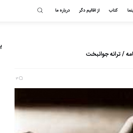
ما
کتاب
از اقالیم دگر
درباره ما
مد و مه
پ
مه / ترانه جوانبخت
3