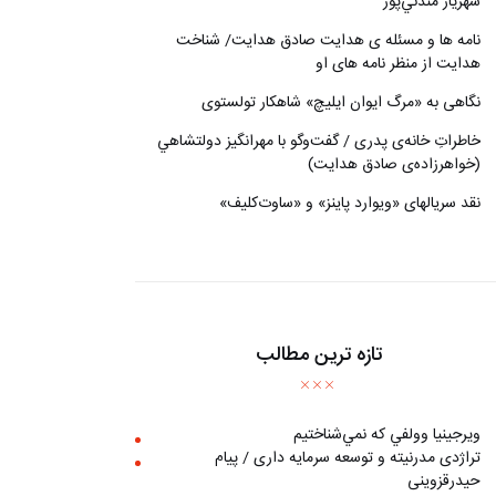
شهريار مندني‌پور
نامه ها و مسئله ی هدایت صادق هدایت/ شناخت
هدایت از منظر نامه های او
نگاهی به «مرگ ايوان ايليچ» شاهکار تولستوی
خاطراتِ خانه‌ی پدری / گفت‌وگو با مهرانگيز دولتشاهي
(خواهرزاده‌ی صادق هدايت)
نقد سریالهای «ویوارد پاینز» و «ساوت‌کلیف»
تازه ترین مطالب
ويرجينيا وولفي كه نمي‌شناختيم
تراژدی مدرنیته و توسعه سرمایه داری / پیام
حیدرقزوینی