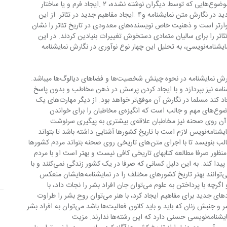
میباشد: ۱ .نوآوری در محتوا و پرداختن به موضوع‌هایی که توسط دیگران نوشته نشده، ۲ .ایجاد فرم و یا ساختار 
جدید در نمایشنامه، ۳ .استفاده از عناصر جدید در نگارش متن نمایشنامه و۴ .ایجاد مفاهیم جدید در تئاتر. از این 
چهار نوع نوآوری، نوع چهارم آن از بقیه دشوارتر است و ذهنیت خاص نویسنده‌های معدودی در تاریخ تئاتر را نشان 
تئاتر را برای سالیان متمادی دستخوش تغییرات بنیادین کردند. در این 
مقاله پس از بررسی مهارت‌های لازم برای نمایشنامه‌نویسی، به تحلیل این چهار نوع نوآوری در نگارش نمایشنامه 
یکی از مهم‌ترین مهارت‌های نویسنده در نگارش نمایشنامه در نحوه چینش شخصیت‌ها و فضاهای دیالوگ‌ها میباشد. 
 در نمایشنامه نیز بپردازد و با ایجاد کردن پرسش در ذهن مخاطب و بدون پاسخ 
قرار دادن او این تعلیق را در نمایشنامه ایجاد کند مسلما در نگارش آن موفق‌تر خواهد بود. از دیگر مهارت‌های یک 
نمایشنامه‌نویس، نکته‌سنجی برای یافتن موضوع‌های مهم و جالب است که انگیزه‌ی مخاطبان را برای خواندن 
نمایشنامه بیشتر کند. در عین حال با اجرای آن روی صحنه نیز مخاطبان علاقه‌ی بیشتری به پیگیری سرنوشت 
شخصیت‌های نمایشنامه خواهند داشت. نمایشنامه‌نویس لازم است با تاریخ کشورها آشنایی داشته باشد تا بتواند 
درباره برحه‌های مختلف تاریخی متن‌های جالب بنویسد تا با اجرای متن‌های تاریخی روی صحنه بتواند مردم کشورها 
 منظور صرفا مطالعه کتابهای تاریخی کافی نیست و بهتر است او با مردم 
کشورهای مختلف و فرهنگ‌هایشان آشنایی پیدا کند. به این دلیل کسانی که صرفا در یک کشور زندگی نمی‌کنند و با 
مردم کشورهای مختلف در تماس هستند می‌توانند بهتر تاریخ کشورهای مختلف را در نمایشنامه‌هایشان منعکس 
کنند. هر رشته‌ای ارزش خاص خود را دارد و اگرچه با پرداختن به علوم می‌توان جان افراد بشر را نجات داد، با 
پرداختن به فلسفه می‌تواند تعاریف و کاربردهای جدید برای مفاهیم ایجاد کرد، با هنر می‌توان روح بشر را طراوت 
بخشید و با نوشتن مقاله در زمینه حقوق بشر و جنبش زنان که باید و باید کانون فعالیت‌ها باشد می‌توان به افراد بشر 
در این موارد آگاهی داد، اما پرداختن به نمایشنامه‌نویسی حسنی دارد که این رشته‌ها ندارند. مزیت 