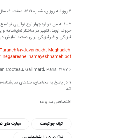
۴ روزنامه روزان، شماره ۱۶۷۱، صفحه ۶، سال انتشار ۱۳۸۸.
فیزیکی و غیرفیزیکی برای صحنه نمایش در
t/Taraneh%20Javanbakht-Maghaaleh-
ar_negaareshe_namayeshnameh.pdf
۶ Les parents terribles, Jean Cocteau, Gallimard, Paris, 1987
۷ 
شد.
اختصاصی مد و مه
ترانه جوانبخت
مهارت های نم
نوآوری در نمایشنامه‌نویس