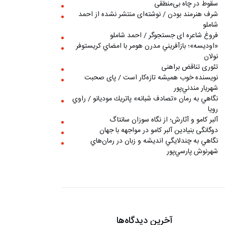
سقوط در چاه بی‌منطقی
شرف هنرمند بودن / نوشته‌ای منتشر نشده از احمد
شاملو
فروغ شاعره ای جستجوگر / احمد شاملو
«اوديسه»؛ بازآفريني مدرن هومر با امضاي كريستوفر
نولان
تئوری تناقض براهنی
نويسنده خوب هميشه تازه‌كار است / پای صحبت
شهريار مندني‌پور
نگاهي به رمان «تصادف شبانه» پاتريك موديانو / راوي
رويا
آلبر کامو و آثارش؛ از نگاه سوزان سانتاگ
دوگانگی بنیادین آلبر کامو در مواجهه با جهان
نگاهي به چندلايگي انديشه و زبان در رمان‌هاي
شهرنوش پارسي‌پور
آخرین دیدگاه‌ها