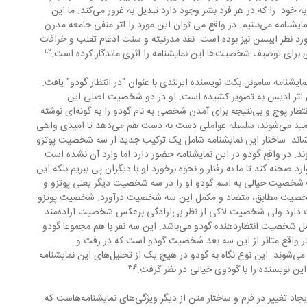
فیلسوفان است معتقد بود که جامعه عشق به خود  را که در هر فرد بشر وجود دارد تبدیل به غرور می‌کند. ما این 
تبدیل درونی را در ورل پدر و پسر در این نمایشنامه می‌بینیم. در واقع می توان این مورد را اثر منفی جامعه مدرن 
ورد نظر ایبسن نیز بوده است. نقد مدرنيته و سنت ادغام تقلب و خرافات 
۱
,
۲
 نمايشنامه را اثری ماندگار کرده است.
تار نمایشنامه را می‌توان در نمایشنامه ساموئل بکت نویسنده ایرلندی با عنوان "در انتظار گودو" یافت. 
ین اثر ادیس به تصویر کشیده است. او در دو شخصیت اصلی این 
نمایشنامه به نام‌های استراگون و ولادیمیر انتظار پوچ و بی‌نتیجه برای آمدن شخصی به نام گودو را به گونه‌ای نوشته 
که هر دفعه که این دو نفر از آمدن گودو ناامید می‌شوند، سلسله عواملی دست به دست هم می‌دهد تا امیدی واهی 
ر بکشاند. ساختار این نمایشنامه شامل یک ترکیب جدید از سه شخصیت پوتزو 
کی و پسری است که در راه وارد می‌شوند. در واقع گودو در این نمایشنامه حضور دارد اما وارد آن نشده است 
حنه کند تا ما به رفتار و نحوه برخورد او با دیگران پی ببریم بلکه این 
 شخصیت خیالی به اسم گودو او را در سه شخصیت دیگر یعنی پوتزو و 
ن شخصیت مطابق، متضاد و مکمل این سه شخصیت درآورد. شخصیت پوتزو 
از نظر بی‌رحمی با گودو هم‌خوانی و مطابقت دارد ولی شخصیت لاکی از نظر بی‌ارادگی برعکس شخصیت اراده‌مند 
گودو است و شخصیت امیدبخش پسر مکمل شخصیت انتظاردهنده گودو می‌باشد. این سه نفر با هم مجموعا گودو 
مایشنامه در واقع متاثر از این سه بعد شخصیت گودو است که در رفت و 
برگشت‌های مستمر به ذهن مخاطب منتقل می‌شوند. این نوع نگاه به گودو در هیچ یک از تحلیل‌های این نمایشنامه 
۳
,
۴
ین نویسنده را با گودوی خیالی در نظر گرفت.
نوع دوم از نوآوری در نگارش نمایشنامه با ایجاد تغییر در فرم و ساختار متن از دیگر ویژگی‌های نمایشنامه‌هاست که 