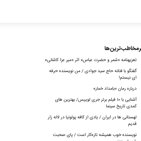
ادبیات
سینما
کتاب
رمخاطب‌ترین‌ها
از اقالیم دگر
تعزیه‎نامه‏ «شمر و حضرت عباس» اثر «میر عزا کاشانی»
درباره ما
گفتگو با فتانه حاج سید جوادی / من نویسنده حرفه
ای نیستم!
درباره رمان «بامداد خمار»
آشنایی با 10 فیلم برتر جری لوییس/ بهترین های
کمدی تاریخ سینما
لهستانی ها در ایران / یادی از کافه پولونیا در لاله زار
قدیم
نويسنده خوب هميشه تازه‌كار است / پای صحبت