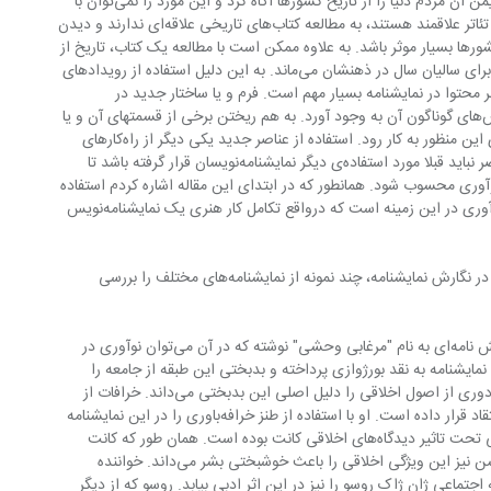
نمایشنامه‌نویسی این است که می‌توان به یمن آن مردم دنیا را از تاریخ کشورها آگاه کرد و این مورد را نمی‌توان با 
علوم و فلسفه کرد. برخی افراد که به دیدن تئاتر علاقمند هستند، به مطالعه کتاب‌های تاریخی علاقه‌ای ندارند و دیدن 
اریخ کشورها بسیار موثر باشد. به علاوه ممکن است با مطالعه یک کتاب، تاریخ از 
ذهن آنها فراموش شود اما صحنه‌های تئاتر برای سالیان سال در ذهنشان می‌ماند. به این دلیل استفاده از رویدادهای 
ر محتوا در نمایشنامه بسیار مهم است. فرم و یا ساختار جدید در 
نمایشنامه را می‌توان با ایجاد تغییر در بخش‌های گوناگون آن به وجود آورد. به هم ریختن برخی از قسمتهای آن و یا 
بازگشت حوادث در نمایشنامه می‌تواند برای این منظور به کار رود. استفاده از عناصر جدید یکی دیگر از راه‌کارهای 
نوآوری در نمایشنامه‌نویسی است. این عناصر نباید قبلا مورد استفاده‌ی دیگر نمایشنامه‌نویسان قرار گرفته باشد تا 
نوآوری محسوب شود. همانطور که در ابتدای این مقاله اشاره کردم استفاده 
از مفاهیم جدید در تئاتر مشکل‌ترین نوع نوآوری در این زمینه است که درواقع تکامل کار هنری یک نمایشنامه‌نویس 
برای بررسی دقیق‌تر این چهار محور نوآوری در نگارش نمایشنامه، چند نمونه از نمایشنامه‌های مختلف را بررسی 
هنريک ايبسن نمايشنامه‌نويس نروژی نمايش نامه‌ای به نام "مرغابی وحشی" نوشته كه در آن می‌توان نوآوری در 
مايشنامه به نقد بورژوازی پرداخته و بدبختی اين طبقه از جامعه را 
عليرغم ثروتمندی‌شان نشان داده است. او دوری از اصول اخلاقی را دليل اصلی اين بدبختی می‌داند. خرافات از 
ديگر مواردی است كه ايبسن آن را مورد انتقاد قرار داده است. او با استفاده از طنز خرافه‌باوری را در این نمایشنامه 
بيان كرده است. این نویسنده از نظر فلسفی تحت تاثیر دیدگاه‌های اخلاقی کانت بوده است. همان طور که کانت 
اخلاق‌مداری را در صداقت می‌دانست ایبسن نیز این ویژگی اخلاقی را باعث خوشبختی بشر می‌داند. خواننده 
ی وحشی" می‌تواند فلسفه اجتماعی ژان ژاک روسو را نیز در این اثر ادبی بیابد. روسو که از دیگر 