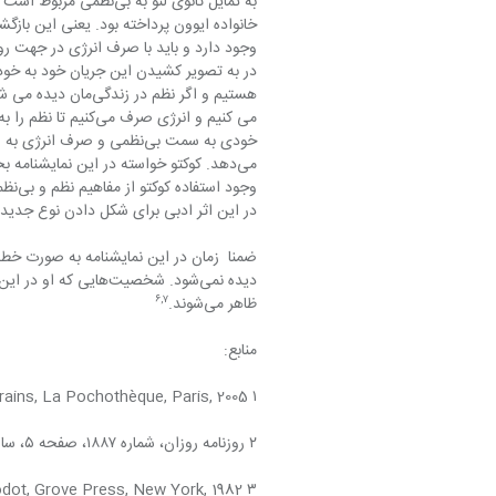
وجود دارد و باید با صرف انرژی در جهت رو
در این اثر ادبی برای شکل دادن نوع جدیدی ا
دیده نمی‌شود. شخصیت‌ه
۶
,
۷
ظاهر می‌شوند.
منابع:
۱ Henrik Ibsen, Drames contemporains, La Pochothèque, Paris, 2005
۲ روزنامه روزان، شماره ۱۸۸۷، صفحه ۵، سال انتشار ۱۳۸۹.
۳ Samuel Beckett, Waiting for Godot, Grove Press, New York, 1982