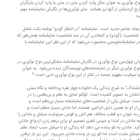
یسندگان دیده می‌شود. این نوع نوآوری به عنوان مثال وارد کردن متن در متن یا وارد کردن بازیگران 
نمایش در متن‌های پی‌در‌پی نمایشنامه و خارج کردنشان از آنها نیز همانند  سایر نوآوری‌ها در نگارش نمایشنامه مهم 
رد.
ایجاد عناصر جدید است. نمایشنامه "در انتظار گودو" نوشته بکت شامل 
این نوع نوآوری نیز می‌باشد زیرا حذف یک شخصیت (گودو) و گنجاندن آن در سه شخصیت نمایشنامه همان‌طور که 
در این مقاله توضیح دادم یک عنصر جدید در نمایشنامه‌نویسی محسوب می‌شود که از این نظر این نمایشنامه با 
نوآوری در ایجاد مفهوم جدید در تئاتر به عنوان چهارمین نوع نوآوری در نگارش نمایشنامه مشکل‌ترین نوع نوآوری در 
نگارش نمایشنامه است و بسیار کمتر از سه نوع نوآوری دیگر در نمایشنامه‌های نویسندگان دیده می‌شود. به عنوان 
۵
یا سیالیت مفهوم صحنه در تئاتر از این نوع نوآوری ادبی است.
ان "والدین وحشتناک" به شرح زندگی یک خانواده چهار نفره پرداخته و نگاه سنتی 
خانواده‌های فرانسوی را درباره ازدواج فرزندانشان به تصویر کشیده است. کوکتو تمایل به نظم و بی‌نظمی را در 
شخصیت‌های این نمایشنامه در نظر گرفته است. میشل یکی از شخصیت‌های نمایشنامه بسیار بی‌نظم است و 
ز او به همین دلیل ناراضی هستند اما مادلن بسیار منظم است و 
ش ظاهری مرتب دارد. نظم و بی‌نظمی به عنوان دو قطب مخالف هم کش و قوس سرنوشت میشل و مادلن را 
و به مادلن در ابتدا و سپس تغییر تصمیم او برای برهم زدن ازدواج مادلن 
یر جستجو کرد. مادلن به لئو وعده می دهد که زندگی او با میشل سبب ایجاد نظم 
در زندگی میشل شود و این تاثیر در روحیه میشل مثبت است اما لئو زیر بار وعده مادلن نمی‌رود. این زیر بار نرفتن 