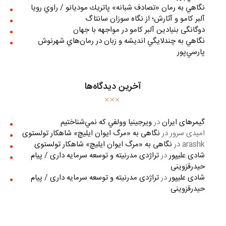
نگاهي به رمان «تصادف شبانه» پاتريك موديانو / راوي رويا
آلبر کامو و آثارش؛ از نگاه سوزان سانتاگ
دوگانگی بنیادین آلبر کامو در مواجهه با جهان
نگاهي به چندلايگي انديشه و زبان در رمان‌هاي شهرنوش
پارسي‌پور
آخرین دیدگاه‌ها
گیمرهای ایران
در
ويرجينيا وولفي كه نمي‌شناختيم
امیدی سرور
در
نگاهی به «مرگ ايوان ايليچ» شاهکار تولستوی
arashk
در
نگاهی به «مرگ ايوان ايليچ» شاهکار تولستوی
شادی علیپور
در
تراژدی مدرنیته و توسعه سرمایه داری / پیام
حیدرقزوینی
شادی علیپور
در
تراژدی مدرنیته و توسعه سرمایه داری / پیام
حیدرقزوینی