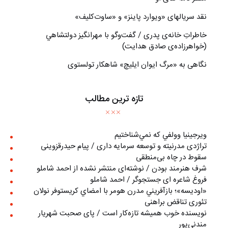
نقد سریالهای «ویوارد پاینز» و «ساوت‌کلیف»
خاطراتِ خانه‌ی پدری / گفت‌وگو با مهرانگيز دولتشاهي
(خواهرزاده‌ی صادق هدايت)
نگاهی به «مرگ ايوان ايليچ» شاهکار تولستوی
تازه ترین مطالب
ويرجينيا وولفي كه نمي‌شناختيم
تراژدی مدرنیته و توسعه سرمایه داری / پیام حیدرقزوینی
سقوط در چاه بی‌منطقی
شرف هنرمند بودن / نوشته‌ای منتشر نشده از احمد شاملو
فروغ شاعره ای جستجوگر / احمد شاملو
«اوديسه»؛ بازآفريني مدرن هومر با امضاي كريستوفر نولان
تئوری تناقض براهنی
نويسنده خوب هميشه تازه‌كار است / پای صحبت شهريار
مندني‌پور