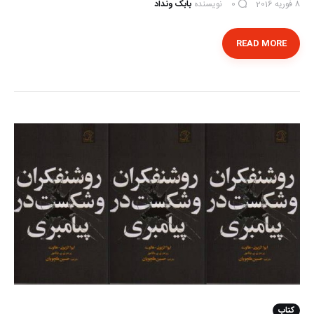
8 فوریه 2016
نویسنده
بابک ونداد
0
READ MORE
کتاب