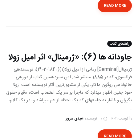
READ MORE
راهنمای کتاب
جاودانه ها (6): «ژرمینال» اثر امیل زولا
ژرمینال[Germinal] رمانی از امیل زولا(1)(1840-1902)، نویسنده‎ی
فرانسوی، که در 1885 منتشر شد. این سیزدهمین کتاب از دوره‎ی
خانواده‎ی روگون ماکار، یکی از مشهورترین آثار نویسنده است. زولا
خود چنین اظهار می‎دارد که ماجرا بر سر یک اعتصاب است، «قیام حقوق
بگیران و فشار به جامعه‎ای که یک لحظه از هم می‎پاشد و، در یک کلام،
…
1 آگوست 2011
نویسنده
امیدی سرور
1
READ MORE