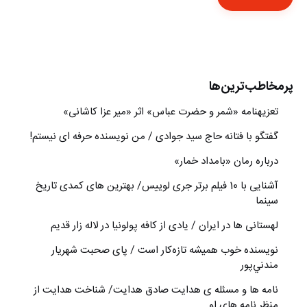
پرمخاطب‌ترین‌ها
تعزیه‎نامه‏ «شمر و حضرت عباس» اثر «میر عزا کاشانی»
گفتگو با فتانه حاج سید جوادی / من نویسنده حرفه ای نیستم!
درباره رمان «بامداد خمار»
آشنایی با 10 فیلم برتر جری لوییس/ بهترین های کمدی تاریخ
سینما
لهستانی ها در ایران / یادی از کافه پولونیا در لاله زار قدیم
نويسنده خوب هميشه تازه‌كار است / پای صحبت شهريار
مندني‌پور
نامه ها و مسئله ی هدایت صادق هدایت/ شناخت هدایت از
منظر نامه های او