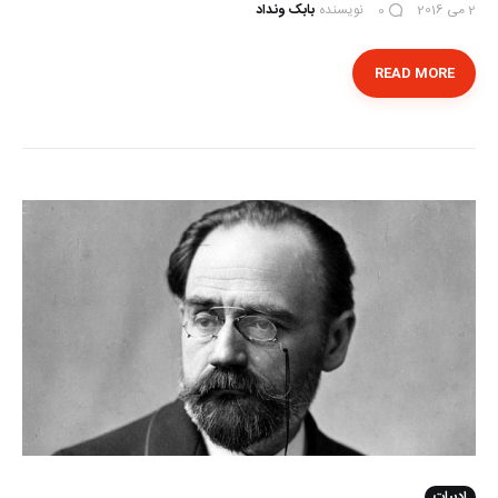
2 می 2016
نویسنده
بابک ونداد
0
READ MORE
ادبیات