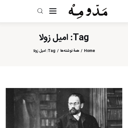
مد و مه
Tag: امیل زولا
ادبیات
Home
همهٔ نوشته‌ها
Tag: امیل زولا
سینما
کتاب
از اقالیم دگر
درباره ما