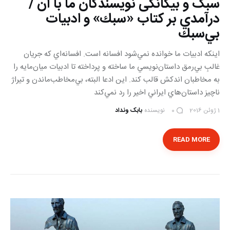
سبک و بیگانگی نویسندگان ما با آن /
درآمدي بر كتاب «سبك» و ادبيات
بي‌سبك
اينكه ادبيات ما خوانده نمي‌شود افسانه است. افسانه‌اي كه جريان
غالبِ بي‌رمق داستان‌نويسي ما ساخته ‌و پرداخته تا ادبيات ميان‌مايه را
به مخاطبان اندكش قالب كند. اين ادعا البته، بي‌مخاطب‌ماندن و تيراژ
ناچيز داستان‌هاي ايراني اخير را رد نمي‌كند
1 ژوئن 2016
نویسنده
بابک ونداد
0
READ MORE