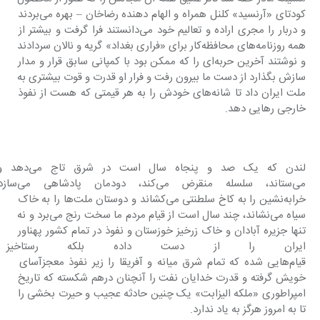
کودتای «آرنسید» کلنل همراه و الهام دهنده رضا‌خان – بهره می‌بردند 
و دربار را مجری اراده و تعالیم خود می‌دانستند فرا گرفت و بیشتر از 
همه روزنامه‌های محافظه‌کار برای «فراری بغداد» گریه و نالان سردادند 
و نوشتند آخرین حربه‌ای را که ممکن بود با کمپانی سابق قرار و مدار 
سازش بگذارد از دست ما بیرون رفت و فرار او قدرت و قوت بیشتری به 
ملت ایران داد تا شانه‌های خودش را به هر قیمتی که هست از نفوذ 
خارجی رهایی دهد.
لندن که یک صد و پنجاه سال ا
می‌ستاند، سلسله منقرض می‌کند، دودمان پ
خرابه‌نشین را به کاخ سلطنتی می‌کشاند و دوستان ملت‌ها را به خاک 
سیاه می‌نشاند، چند سال است از قیام مردم ما سخت رنج می‌برد و نه 
تنها جزیره آبادان و خاک زرخیز خوزستان و نفوذ در تمام کشور پهناور 
ایران را از دست داده بلکه رستاخی
قیام‌هایی شده که تمام شرق میانه و آفریقا را زیر نفوذ معجز‌آسای 
خویش گرفته و قدرت خدایان نفت را آنچنان درهم شکسته که تاریخ 
امپراطوری «ملکه الیزابت» یک چنین حادثه عجیب و حیرت بخشی را 
تا به امروز هرگز به یاد ندارد.