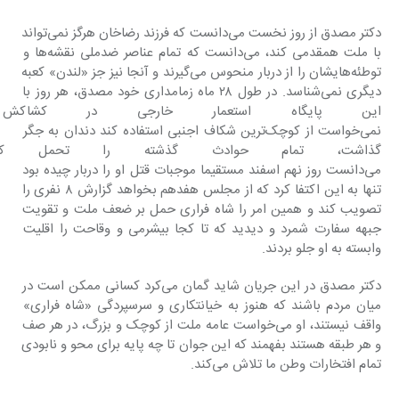
دکتر مصدق از روز نخست می‌دانست که فرزند رضاخان هرگز نمی‌تواند 
با ملت همقدمی کند، می‌دانست که تمام عناصر ضدملی نقشه‌ها و 
توطئه‌هایشان را از دربار منحوس می‌گیرند و آنجا نیز جز «لندن» کعبه 
دیگری نمی‌شناسد. در طول ۲۸ ماه زمامداری خود مصدق، هر روز با 
این پایگاه استعمار خارجی در کشاک
نمی‌خواست از کوچک‌ترین شکاف اجنبی استفاده کند دندان به جگر 
گذاشت، تمام حوادث گذشته را تحمل ک
می‌دانست روز نهم اسفند مستقیما موجبات قتل او را دربار چیده بود 
تنها به این اکتفا کرد که از مجلس هفدهم بخواهد گزارش ۸ نفری را 
تصویب کند و همین امر را شاه فراری حمل بر ضعف ملت و تقویت 
جبهه سفارت شمرد و دیدید که تا کجا بیشرمی و وقاحت را اقلیت 
وابسته به او جلو بردند.
دکتر مصدق در این جریان شاید گمان می‌کرد کسانی ممکن است در 
میان مردم باشند که هنوز به خیانتکاری و سرسپردگی «شاه فراری» 
واقف نیستند، او می‌خواست عامه ملت از کوچک و بزرگ، در هر صف 
و هر طبقه هستند بفهمند که این جوان تا چه پایه برای محو و نابودی 
تمام افتخارات وطن ما تلاش می‌کند.