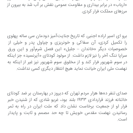
«ارباب» در برابر بیداری و مقاومت عمومی نقش بر آب شد به بیرون از 
مرزهای مملکت فرار کردی.
برو ای اسیر اراده اجنبی که تاریخ جنایت‌آمیز دودمان سی ساله پهلوی 
را تکمیل کردی، آن سفاکی و خونریزی و چپاول پدر و خیلی از 
خصوصیات دیگر «خاندان – جلیل» این فصل شرم‌آور و این ورق 
سراپا ننگ آخر را نیز لازم داشت. از مولود کودتای «آیرنسید» جز اینکه 
در سوم شهریور فرار کند و از مخلوق سوم شهریور نیز غیر از اینکه به 
نهضت ملی ایران خیانت نماید هیچ انتظار دیگری کسی نداشت.
صدای تنفر ده‌ها هزار مردم تهران که دیروز در بهارستان بر ضد کودتای 
خائنانه فرزند قراردادی ۱۹۳۳ بلند بود، غریو شادی که از شنیدن خبر 
فرار او از جمعیت برخاست نشان داد که ملت ایران در راه به ثمر 
رسانیدن نهضت مقدس خویش تا چه حد مصمم و ثابت و پایدار 
است.