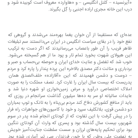
«آیرنسید» – کلنل انگلیسی – و «هاوارد» معروف است کوبیده شود و 
درب این خانه مجری اراده اجنبی را گِل بگیرند.
عده‌ای که مستقیما از آن خوان یغما بهره‌مند می‌شدند و گروهی که 
نفع خود را در بقای سیاست انگلیس در ایران می‌دانستند سم تبلیغات 
ظاهر فریب را آن طور باعصاب می‌رسانیدند که اگر دست به ترکیب 
این هیولای شهوت بخورد تمام تار و پود ما از هم گسیخته می‌شود. 
خوب شد که تفضل و عنایت خدای ایران و حوصله بی‌حساب و صبر و 
بردباری و متانت دکتر مصدق بالاخره این پرده پندار را پاره کرد و مردم 
– دوست و دشمن فهمیدند که این «آقازاده» خلف‌الصدق‌‌ همان 
پدریست که بیست سال ایران را غارت کرد. نصف مملکت را به صورت 
املاک اختصاصی درآورد و مرض زمین‌خواری او شهره دنیا شد و 
عایدات سالیانه او سر به ده‌ها میلیون گذاشت سرانجام در روزی که 
باید از منافع کشورش دفاع کند مردم بی‌پناه را به تانک و توپ بمباران 
دو دشمن قوی، بلاتکلیف سپرد و خود با کامیون‌های جواهرات راه فرار 
را در پیش گرفت با این تفاوت که از کودتای انجام شده پدر در سوم 
شهریور، بیست سال گذشته بود و پسری که وارث آن کودتای ننگین 
بود برای تحکیم پایه‌های لرزان و سست سلطنت جنایت‌آمیز خویش 
به نهضت ملی وطن که با خون فرزندان سی تیر آبیاری شده بود 