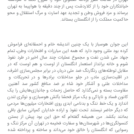
خیانتکاران خود را از کلاردشت پس از چند دقیقه با هواپیما به تهران 
برساند و مزد فروش وطن و تجدید عهد اسارت و مرگ استقلال و محو 
حاکمیت مملکت را از انگلستان بستاند.
این جوان هوسباز با یک چنین اندیشه خام و احمقانه‌ای فراموش 
کرده بود ملتی وجود دارد که همه این مبارزات و افتخارات وطن، تمام 
جهاد ملی شدن نفت و مجموع عملیات چند سال اخیر در طرد نفوذ 
شوم و خانه برانداز استعمار انگلستان از اوست و هم اوست که در 
مقابل توطئه‌های رنگارنگ ضد ملی دربار، در برابر مجلس‌سازی اشرف، 
در اقلیت‌سازی مادر، در جلو مداخلات برادر‌ها و در تحریکات و 
مداخلات علنی و آشکار خود شاه بر ضد منافع کشور سد آهنین 
مقاومت بسته و نمی‌گذارد که حاصل زحمات و جانبازی‌هایش را یک 
کانون فساد و ناپاکی و یک مرکز فحشا بآتش هوسبازی و نوکری لندن 
اندازد و یک خط ننگ و بدنامی ابدی روی افتخارات میلیون‌ها مردمی 
که دیگر حاضر نیستند تحت نفوذ و اراده خدایان کمپانی سابق باقی 
بمانند بکشد. من همیشه گفته‌ام که حق این بود پیش از بستن 
کنسولگری‌ها در شهرستان‌ها و سفارت فخیمه در تهران آن مرکز ننگ و 
رسوایی که انگلستان را خالق خود می‌داند و ساخته و پرداخته شده 