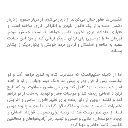
انگلیس‌ها هنوز خیال می‌کردند از دربار بی‌شرم، از دربار منفور، از دربار 
دشمن ملت و از یک قانون پلیدی و انقراض کاری ساخته است و 
«فراری بغداد» برای آخرین نفس خواهد توانست جنبش مردم 
قهرمان ما را در جلوی پای لردان غارتگر قربانی کند و مزد این خیانت 
عظیم به منافع و استقلال و آزادی مردم خویش را یکبار دیگر از ایشان 
بستاند.
اما از کابینه حکیم‌الملک که مسافرت شاه به لندن فراهم آمد و او 
توانست پس از فرار پدر و پیش‌آمد جنگ دوم جهانی از نو با کعبه 
آمال دربار تجدید عهد کامل کند و در طی همین مسافرت بود که طرح 
قرارداد الحاقی ریخته شد و موجبات فشار و تهدید به ملت از نو فراهم 
آمد و نقشه «بوین از دنیا رفته» برای تغییر قانون اساسی و افزایش 
اختیارات شاه مورد بحث و مذاکره قرار گرفت. «کمدی» پانزده بهمن 
فقط از این نظر درست شد که زمینه برای تصویب قرارداد الحاقی و 
ایجاد «موسسان» قلابی و حبس و تبعید زجر آزادیخواهان و مخالفین 
انگلیس کاملا حاضر و مهیا گردد.