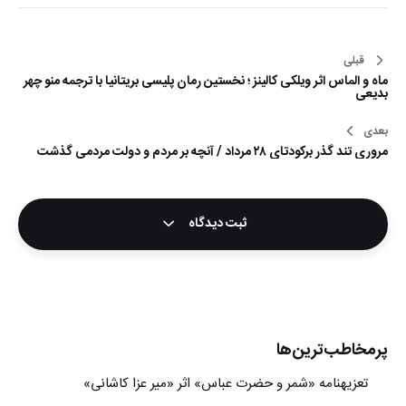
قبلی
راهبری
ماه و الماس اثر ویلکی کالینز ؛ نخستین رمان پلیسی بریتانیا با ترجمه منو چهر
نوشته
بدیعی
بعدی
مروری تند گذر برکودتای ۲۸ مرداد / آنچه بر مردم و دولت مردمی گذشت
ثبت دیدگاه
پرمخاطب‌ترین‌ها
تعزیه‎نامه‏ «شمر و حضرت عباس» اثر «میر عزا کاشانی»