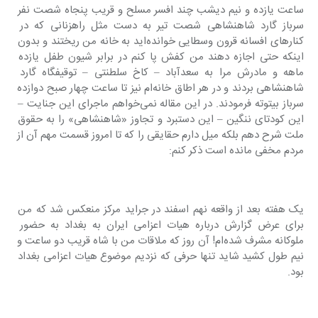
ساعت یازده و نیم دیشب چند افسر مسلح و قریب پنجاه شصت نفر 
سرباز گارد شاهنشاهی شصت تیر به دست مثل راهزنانی که در 
کنارهای افسانه قرون وسطایی خوانده‌اید به خانه من ریختند و بدون 
اینکه حتی اجازه دهند من کفش پا کنم در برابر شیون طفل یازده 
ماهه و مادرش مرا به سعدآباد – کاخ سلطنتی – توقیفگاه گارد 
شاهنشاهی بردند و در هر اطاق خانه‌ام نیز تا ساعت چهار صبح دوازده 
سرباز بیتوته فرمودند. در این مقاله نمی‌خواهم ماجرای این جنایت – 
این کودتای ننگین – این دستبرد و تجاوز «شاهنشاهی» را به حقوق 
ملت شرح دهم بلکه میل دارم حقایقی را که تا امروز قسمت مهم آن از 
مردم مخفی مانده است ذکر کنم:
یک هفته بعد از واقعه نهم اسفند در جراید مرکز منعکس شد که من 
برای عرض گزارش درباره هیات اعزامی ایران به بغداد به حضور 
ملوکانه مشرف شده‌ام! آن روز که ملاقات من با شاه قریب دو ساعت و 
نیم طول کشید شاید تنها حرفی که نزدیم موضوع هیات اعزامی بغداد 
بود.