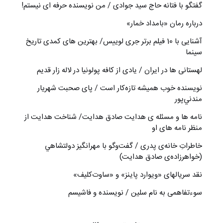
گفتگو با فتانه حاج سید جوادی / من نویسنده حرفه ای نیستم!
درباره رمان «بامداد خمار»
آشنایی با 10 فیلم برتر جری لوییس/ بهترین های کمدی تاریخ
سینما
لهستانی ها در ایران / یادی از کافه پولونیا در لاله زار قدیم
نويسنده خوب هميشه تازه‌كار است / پای صحبت شهريار
مندني‌پور
نامه ها و مسئله ی هدایت صادق هدایت/ شناخت هدایت از
منظر نامه های او
خاطراتِ خانه‌ی پدری / گفت‌وگو با مهرانگيز دولتشاهي
(خواهرزاده‌ی صادق هدايت)
نقد سریالهای «ویوارد پاینز» و «ساوت‌کلیف»
سوءتفاهمی به نام سلین / نویسنده و فاشیسم