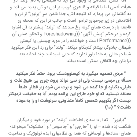
    اما “تنش” هنگامی به وجود می آید که شیطانی به نام “وُلند” در 
هیأت آدمی اما با قیافه و ظاهری غریب بر این دو تن پدید می آید و 
به گفتمانی می پردازد که نتیجه اش، جدا شدن سرِ “برلیوز” از تن و 
افتادنش در زیر چرخهای تراموا است و جالب تر این که صحنه ی 
فاجعه بار درست همان گونه رخ میدهد که “ولند” پیشتر به آن اشاره 
کرده و در حکم “پیش آگهی” ((Foreshadowing و تحقق عملی آن 
((Performance است و خواننده را در مورد چیستی یا کیستی 
شیطان جادوگر، بیشتر کنجکاو میکند. “ولند” برای رد این فکر میگوید 
شما در حالی به خدا باور ندارید که حتی نمیدانید چند لحظه بعد 
برایتان چه اتفاقی ممکن است بیفتد:
    ” مردی تصمیم میگیرد به کیسلوودسک برود. حتماً فکر میکنید 
مسأله ی مهمی نیست ولی او نمی تواند برود، چون بی هیچ علت و 
دلیلی، یکباره از جا کنده می شود و پرت می شود زیر قطار. طبعاً 
معتقد نیستید که او خود طرّاح این برنامه بوده. آیا به حقیقت نزدیکتر 
نیست اگر بگوییم شخص کاملاً متفاوتی، سرنوشت او را به عهده 
داشت؟ ” (10)
    “برلیوز” – که از دامنه ی اطلاعات “ولند” در مورد خود و دیگران 
شگفت زده شده – او را “خارجی” و “جاسوس” و “مشکوک” میخواند؛ 
همان اسنادها و اوصافی که همه ی نظامهای ایده ئولوژیک و تمامیت 