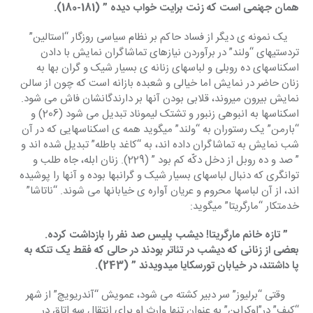
همان جهنمی است که زنت برایت خواب دیده ” (181-180).
    یک نمونه ی دیگر از فساد حاکم بر نظام سیاسی روزگار “استالین” 
تردستیهای “ولند” در برآوردن نیازهای تماشاگران نمایش با دادن 
اسکناسهای ده روبلی و لباسهای زنانه ی بسیار شیک و گران بها به 
زنان حاضر در نمایش اما خیالی و شعبده بازانه است که چون از سالن 
نمایش بیرون میروند، قلابی بودن آنها بر دارندگانشان فاش می شود. 
اسکناسها به انبوهی زنبور و تشتک لیموناد تبدیل می شود (206) و 
“بارمن” یک رستوران به “ولند” میگوید همه ی اسکناسهایی که در آن 
شب نمایش به تماشاگران داده اند، به “کاغد باطله” تبدیل شده اند و 
” صد و ده روبل از دخل دکّه کم بود ” (229). زنان ابله، جاه طلب و 
توانگری که دنبال لباسهای بسیار شیک و گرانبها بوده و آنها را پوشیده 
اند، از آن لباسها محروم و عریان آواره ی خیابانها می شوند. “ناتاشا” 
خدمتکار “مارگریتا” میگوید:
    ” تازه خانم مارگریتا! دیشب پلیس صد نفر را بازداشت کرده. 
بعضی از زنانی که دیشب در تئاتر بودند در حالی که فقط یک تنکه به 
پا داشتند، در خیابان تورسکایا میدویدند ” (243).
     وقتی “برلیوز” سر دبیر کشته می شود، عمویش “آندریویچ” از شهر 
“کِیف” در”اوکراین” به عنوان تنها وارث او برای انتقال سه اتاق در 