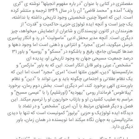
مفصلتری در کتابی با عنوان “در باره مفهوم انجیلها” نوشته ی “کری 
وِلِف” آمده و “محمد قاضی” آن را در سال 1349 ترجمه و منتشر کرده 
است. این که اصولاً چنین شخصیتی وجود تاریخی داشته یا نداشته، 
یک چیز است و آنچه ایده ئولوژی حزبی، حاکمیت و “قدرت” از 
هنرمندان در کانون نویسندگان و شاعران از اعضایش میخواهد، چیز 
دیگری است. آنچه مدیر محفل ادبی “ماسولیت” در رد و انکار پیامبری 
مُرسل میگوید، امری “مجرد” و انتزاعی و ذهنی است اما وجود دهها و 
صدها کلیسای جامع، رفیع و باشکوه در “مسکو” و “روسیه” و باور 31 
درصد جمعیت مسیحی جهان به وجود تاریخی او، پدیده ای 
“مشخص”، عینی وغیر قابل انکار است. این که به باور “مارکس” و 
مارکسیستها “دین، افیون ملتها است” امری “مجرد” است اما این که 
یک نظام عقلانی و اجتماعی چگونه باید و می تواند با “دین” و نظام 
باورمندی الهی برخورد کند، امر دیگری است. بخش دوم رمان، برخورد 
“پیلاطوس” فرماندار رومی “یهودیه” (اورشلیم) را با “عیسی مسیح” و 
مراسم به صلیب کشیدن او و بازتاب حواریون او را ترسیم میکند. این 
فصل و دیگر فصلهای مرتبط با آن، امری “مشخص” و در تضاد با 
دیدگاه ایده ئولوژیک و حزبی “برلیوز” کمونیست است که تنها با دیدی 
ماتریالیستی به جهان نگاه میکند اما نویسنده در همان زمان، باور 
دیگری دارد.