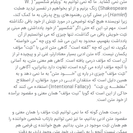
متن نمی گشاید. ما که نمی توانیم به “ویلیام شکسپیر” (W. 
Shakespeare) زنگ بزنیم و از او بخواهیم در تفسیر تردید 
هملِت 
(
Hamlet
) در عملی کردن رهنمودهای روح پدرش به ما کمک کند، 
زیرا نویسنده هیچ گونه توضیحی در مورد نیّتش از خود باقی نگذاشته 
است. مهم تر، این که حتی اگر “شکسپیر” از خود یادداشتی هم مبنی بر 
نیّت خویش باقی می گذاشت، تنها چیزی که می توانستیم از آن 
یادداشت بفهمیم، محدود به این می شد که وی چه “می خواسته” 
بگوید، نه این که چه “گفته است”. گاهی متن ادبی با “نیّت” مؤلف 
یکسان نیست. گاه متن ادبی بسیار معنادارتر، غنی تر و پیچیده تر از 
آن است که مؤلف درمی یافته است. گاهی هم معنی متن، به آسانی 
با آنچه مؤلف اراده می کرده است، تفاوت دارد.بنابراین، آگاهی از 
“نیّت مؤلف” چیزی در باره ی “خــــود متن” به ما نمی دهد و به 
همین دلیل است که منتقدان ادبــی در مورد مؤلفان، از اصطلاح 
“مغلطـــه ی نیّت”  
(Intentional Fallac
y
) استفاده می کنند که 
حاکی از این است که گویا “نیت مؤلف” همان معنی و مقصود برآمده 
از خود متن است.
     درست همان گونه که ما نمی توانیم نیّت مؤلف را همان معنی و 
مقصود متن ادبی بدانیم، ما نیز نمی توانیم بازتاب شخصی خواننده را 
هم همان نیّت موجود در متن، بدانیم. هیچ خواننده ی فرضی هم 
ممکن نیست آنچه را به راستی در خود متن وجود دارد، به دقت 