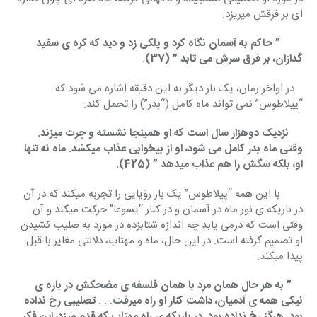
ای بر فرقش میریزد:
        ” حاکم به آسمان نگاه کرد و پلکی زد و دید که کره ی سفید 
گدازان، بر فرق سرش می تابد ” (37).
   در اواخر رمان، یک بار دیگر به این دقیقه اشاره می شود که 
“پیلاطوس” نمی تواند ماه کامل (“بدر”) را تحمل کند:
     نزدیک دوهزار سال است که او همینجا نشسته و چرت میزند. 
وقتی ماه بدر کامل می شود، او از بیخوابی عذاب میکشد. ماه نه تنها 
او، بلکه سگش را هم عذاب میدهد ” (425).
    با این همه “پیلاطوس” یک بار رؤیایی را تجربه میکند که در آن 
در باریکه ی نور ماه در آسمان و در کنار “یسوعا” حرکت میکند و آن 
وقتی است که درمی یابد چه اندازه شتابزده در مورد به صلیب کشیدن 
او تصمیم گرفته است. در این حال، ماه و مهتاب، دلالتی مغایر با قبل 
پیدا میکند:
    ” به هر حال همان مرد با همان فلسفه ی مضحکش در باره ی 
نیکی همه ی آدمیان، داشت کنار او راه میرفت. . . تصلیبی رخ نداده 
بود. هرگز رخ نداده بود. در باریکه ی راه مهتاب که قدم میزد، این فکر 