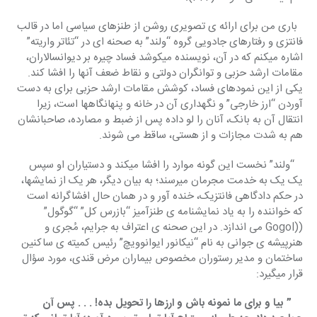
  باری من برای ارائه ی تصویری روشن از طنزهای سیاسی اما در قالب 
فانتزی و رفتارهای جادویی گروه “ولند” به صحنه ای در “تئاتر واریته” 
اشاره میکنم که در آن، نویسنده میکوشد فساد چیره بر دیوانسالاران، 
مقامات ارشد حزبی و توانگران دولتی و نقاط ضعف آنها را افشا کند. 
یکی از این نمودهای فساد، کوشش مقامات ارشد حزبی برای به دست 
آوردن “ارز خارجی” و نگهداری آن در خانه و پنهانگاهها است، زیرا 
انتقال آن به بانک، آنان را لو داده پس از ضبط و مصارده، صاحبانشان 
هم به شدت مجازات و از هستی، ساقط می شوند.
   “ولند” نخست این گونه موارد را افشا میکند و دستیاران او سپس 
یک یک به خدمت مجرمان میرسند؛ به بیان دیگر، هر یک از نمایشها، 
در حکم دادگاهی فانتزیک، خنده آور و در همان حال افشاگرانه است 
که خواننده را به یاد نمایشنامه ی طنزآمیز “بازرس کل” “گوگول” 
((Gogol می اندازد. در این صحنه ی اعتراف به جرایم، مُجری و 
هنرپیشه ی جوانی به نام “نیکانور ایوانوویچ” رئیس کمیته ی ساکنین 
ساختمان و مدیر رستوران مخصوص بیماران مرض قندی، مورد سؤال 
قرار میگیرد:
    ” بیا و برای ما نمونه باش و ارزها را تحویل بده! . . . پس آن 