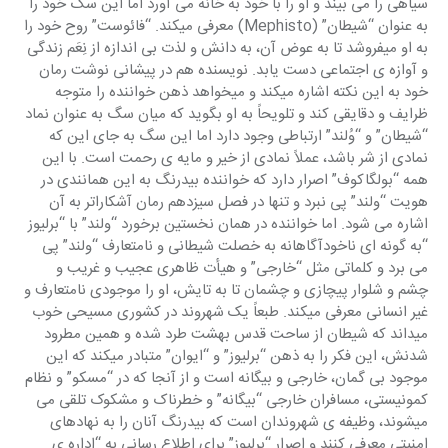
سیاهی را می بیند و او را با خود به خانه می آورد اما این سگ خود را 
به عنوان “شیطان” (Mephisto) معرفی میکند. “فائوست” روح خود را 
به او میفروشد تا به عوض آن، به دانش و لذت بی اندازه از نِعَم زندگی 
و آوازه ی اجتماعی دست یابد. نویسنده هم در پیشانی نوشت رمان 
خود به این نکته اشاره میکند و میخواهد ذهن خواننده را متوجه 
ظرایف و دقایقی کند و تلویحاً به او بگوید که میان سگ به عنوان نماد 
“شیطان” و “وُلند” ارتباطی وجود دارد اما این سگ به جای این که 
نمادی از شر باشد، عملاً نمادی از خیر و مایه ی رحمت است. با این 
همه “بولگاکوف” اصرار دارد که خواننده بیدرنگ به این همانندی در 
هویت “ولند” پی نبرد و تنها در فصل سیزدهم رمان آشکاراتر به آن 
اشاره می شود. اما خواننده در همان نخستین برخورد “ولند” با “برلیوز 
“به گونه ای ناخودآگاهانه به خصلت شیطانی و نامتعارف “ولند” پی 
می برد و کلماتی مثل “خارجی” و هیأت ظاهری عجیب و غریب و 
چشم و شلوار پیچازی و چشمان تا به تایش، او را موجودی نامتعارف و 
غیر انسانی معرفی میکند. طبعاً یک شهروند در کشوری مسیحی خوب 
میداند که شیطان از ساحت قدس بهشت طرد شده و همین مطرود 
شدنش، این فکر را به ذهن “برلیوز” و “ایوان” متبادر میکند که این 
موجود بی گمان، خارجی و بیگانه است و از آنجا که در “مسکو” و نظام 
کمونیستی، مسافران خارجی “بیگانه” و خطرناک و مشکوک تلقی می 
میشوند، وظیفه ی شهروندان است که بیدرنگ آنان را به نهادهای 
امنیتی معرفی کنند و اصرار “برلیوز” برای اطلاع رسانی به “اداره ی 