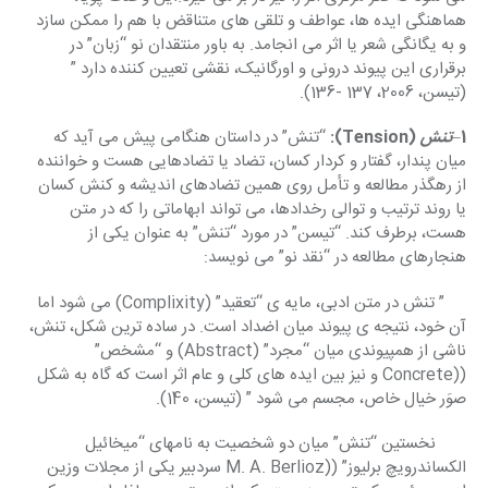
هماهنگی ایده ها، عواطف و تلقی های متناقض با هم را ممکن سازد 
و به یگانگی شعر یا اثر می انجامد. به باور منتقدان نو “زبان” در 
برقراری این پیوند درونی و اورگانیک، نقشی تعیین کننده دارد ” 
(تیسن، 2006، 137 -136).
1
–
تنش
 (Tension):
 “تنش” در داستان هنگامی پیش می آید که 
میان پندار، گفتار و کردار کسان، تضاد یا تضادهایی هست و خواننده 
از رهگذر مطالعه و تأمل روی همین تضادهای اندیشه و کنش کسان 
یا روند ترتیب و توالی رخدادها، می تواند ابهاماتی را که در متن 
هست، برطرف کند. “تیسن” در مورد “تنش” به عنوان یکی از 
هنجارهای مطالعه در “نقد نو” می نویسد:
     ” تنش در متن ادبی، مایه ی “تعقید” (Complixity) می شود اما 
آن خود، نتیجه ی پیوند میان اضداد است. در ساده ترین شکل، تنش، 
ناشی از همپیوندی میان “مجرد” (Abstract) و “مشخص” 
((Concrete و نیز بین ایده های کلی و عام اثر است که گاه به شکل 
صوَر خیال خاص، مجسم می شود ” (تیسن، 140).
       نخستین “تنش” میان دو شخصیت به نامهای “میخائیل 
الکساندرویچ برلیوز” ((M. A. Berlioz سردبیر یکی از مجلات وزین 