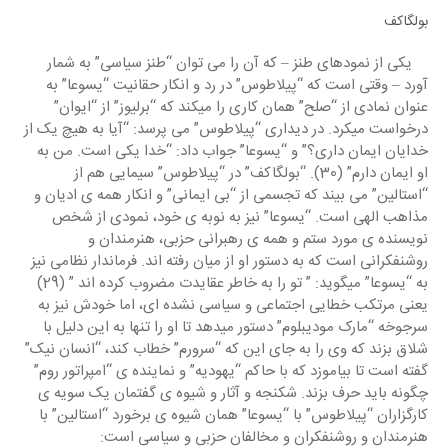
بولگاکف
    یکی از نمودهای طنز – که آن را می توان “طنز سیاسی” به شمار 
آورد – وقتی است که “پیلاطوس” در رد و انکار حقانیت “یسوعا” به 
عنوان نمادی از “صلح” همان کاری را میکند که “برلیوز” از “ایوان” 
درخواست میکرد. در دیداری “پیلاطوس” می پرسد: “آیا به هیچ یک از 
خدایان ایمان داری؟” و “یسوعا” جواب داد: “خدا یکی است. من به 
او ایمان دارم” (30). “بولگاکف” در “پیلاطوس” سیمایی هم از 
“استالین” می بیند که تجسمی از “بی ایمانی” و انکار همه ی ادیان و 
مذاهب الهی است. “یسوعا” نیز به نوبه ی خود، نمودی از شخص 
نویسنده ی مورد ستم و همه ی رهبرانی حزبی، هنرمندان و 
روشنفکرانی است که به دستور او از میان رفته اند. فرماندار نظامی نیز 
به “یسوعا” میگوید: ” تو را به خاطر عقایدت مضروب کرده اند ” (29) 
یعنی مرتکب خطایی اجتماعی و سیاسی نشده ای، اما خودش نیز به 
سرجوخه “مارک مودیبلوم” دستور میدهد تا او را تنها به این دلیل با 
شلاق بزند که وی را به جای این که “سرورم” خطاب کند، “انسان نیک” 
گفته است تا بیاموزد که با حاکم “یهودیه” و نماینده ی “امپراتور روم” 
چگونه باید حرف بزند. شکنجه و آثار و شیوه ی گفتمان یک سویه ی 
کارگزاران “پیلاطوس” با “یسوعا” همان شیوه ی برخورد “استالین” با 
هنرمندان و روشنفکران و مخالفان حزبی و سیاسی است: