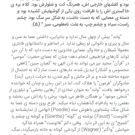
بود و کفشهای خارجی اش، همرنگ کت و شلوارش بود. کلاه بره ی 
خاکستری اش را با ظرافت روی یکی از گوشهایش کشیده بود و 
دسته ی عصایی که به دست داشت، به شکل سرِ سگ بود. چشم 
راست، سیاه و چشم چپ به علت نامعلومی، سبز ” (5).
      “ولند” بیش از چهل سال ندارد و بنابراین، داشتن عصا به سن و 
سال و پیری و ناتوانی او ربطی ندارد. در اساطیر و داستانهای فانتزی 
معمولاً شیطان و جادوگر، عصایی جادویی به دست دارد که با آن می 
تواند کارهای فراطبیعی انجام دهد؛ چنان که عصای حضرت “موسی” 
در “قرآن” مجید نیز می تواند به اذن الهی به “ثعبان مبین” (افعی 
محسوس و آشکار) تبدیل شده، مارهای دست ساز (که به احتمال از 
جیوه ساخته شده و بر اثر مالش و گرم شدن، به حرکت درمی آیند) 
جادوگران “فرعون” را هلاک کند، اما در این رمان و چنان که خواننده 
درخواهد یافت، “ولند” به عنوان نمادی از “رهایی بخشی” و تبلوری از 
“مُنجی موعود” بر همگان ظاهر می شود؛ برخی را پاداش می بخشد و 
بعضی را به پادافراه گناهشان، تباه میکند. طرح روی دسته ی عصا به 
شکل سگ پشمالوی باهوش ساه (Poodle) الهامی از نمایشنامه ی 
“فائوست” (
Faust
) نوشته ی “گوته” (Goethe) و گوشه ی چشم یا 
“تلمیح” ی به این اثر دارد.  وقتی دکتر “فائوست” همراه شاگرد 
جوانش “واگنر” (Wagner) از گردشی کوتاه به خانه بازمیگردد، سگ 