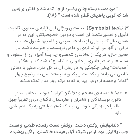
        ” مردِ دست بسته چنان یکسره از جا کنده شد و نقش بر زمین 
شد که گویی پاهایش قطع شده است ” (18).
3-نمادها 
(Symbols):
 نخستین ویژگی این آرایه ی معنوی، قابلیت 
تأویل و تفسیر متعدد آن است و دومین خصوصیتش، این که در 
همان حال که بسیاری از نمادها، عمومی و گاه جهانشمول هستند، 
برخی از آنها می تواند فردی و خاص نویسنده و هنرمند باشند. در 
همین حال، هر یک از نمادهای شخصی، چه بسا آمیزه ای از اسطوره و 
سازه ها و عناصر فانتزی و جادویی یا “تلمیح” باشند که از رهگذر 
“همبافت” یعنی چگونگی به کار رفتن آن در کل متن، معنی یا معانی 
خاصی می یابند و یکدست و یکپارچه نیستند. من به توضیح چهار 
“نماد” برجسته تری می پردازم که به درک بهتر متن کمک میکند:
عصا با دسته ای معنادار و دلالتگر:
“برلیوز” سردبیر مجله و مدیر
کانون نویسندگان و شاعران و هنرمندان ناگهان مردی تقریباً چهل
ساله را در نزدیکی خود می بیند که کمتر شباهتی به یک آدم عادی
دارد:
     ” دندانهایش روکش داشت: روکش سمت راست، طلایی و سمت 
چپ، پلاتینی بود. لباس شیک گران قیمت خاکستری رنگی پوشیده 