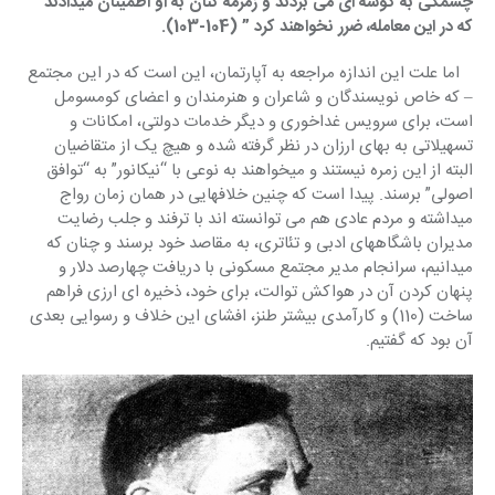
چشمکی به گوشه ای می بردند و زمزمه کنان به او اطمینان میدادند 
که در این معامله، ضرر نخواهند کرد ” (104-103).
   اما علت این اندازه مراجعه به آپارتمان، این است که در این مجتمع 
– که خاص نویسندگان و شاعران و هنرمندان و اعضای کومسومل 
است، برای سرویس غداخوری و دیگر خدمات دولتی، امکانات و 
تسهیلاتی به بهای ارزان در نظر گرفته شده و هیچ یک از متقاضیان 
البته از این زمره نیستند و میخواهند به نوعی با “نیکانور” به “توافق 
اصولی” برسند. پیدا است که چنین خلافهایی در همان زمان رواج 
میداشته و مردم عادی هم می توانسته اند با ترفند و جلب رضایت 
مدیران باشگاههای ادبی و تئاتری، به مقاصد خود برسند و چنان که 
میدانیم، سرانجام مدیر مجتمع مسکونی با دریافت چهارصد دلار و 
پنهان کردن آن در هواکش توالت، برای خود، ذخیره ای ارزی فراهم 
ساخت (110) و کارآمدی بیشتر طنز، افشای این خلاف و رسوایی بعدی 
آن بود که گفتیم.