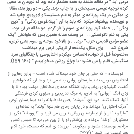
درمی آید.” در مقاله، منتقد به همه هشدار داده بود که قهرمان ما سعی 
کرده توجیه عیسی مسیحش را به چاپ بزند. یکی – دو روز بعد، مقاله 
ی دیگری در یک روزنامه ی دیگر به قلم مستیسلاو لاورویچ چاپ شد 
و نویسنده پیشنهاد میکرد  که باید به آن “پیلاطوس زدگی” و “دین 
زدگی” . . حمله کرد. روزنامه ی سوم را باز کردم. دو مقاله در آن بود، 
یکی به قلم لاتونسکی. . . در وصف مقاله همین بس که عنوانش “یک 
عضو مؤمن قدیمی حزب” بود. . . و بالاخره مرحله ی سوم یعنی ترس، 
شروع شد. . . برای مثال، یکدفعه از تاریکی ترس برم میداشت. . . 
مخصوصاً قبل از خواب، احساس میکردم اختاپوسی با چنگالهای سرد 
سنگینش، قلبم را می فشرد؛ با چراغ روشن میخوابیدم ” (160-159).
    نویسنده – که حتی بر جان خود بیمناک شده است – برای رهایی از 
اختاپوس ترس، به بیمارستان روانی پناه می برد و چنان که خواهیم 
گفت، کلینیکهای روانی، بازداشتگاه همه ی مخالفان دولت بوده تا با 
زدن انگ “روانی” به آنان، به مرگ تدریجی و منزوی کردن فرهنگی 
آنها، کمک کنند. درواقع، “مرشد” رفتن داوطلبانه را به بیمارستان نوعی 
“مرگ اختیاری” میداند و در پایان رمان هم تنها “ولند” به تقاضای 
“مارگریتا” او را از بیمارستان روانی بیرون می آورد و “کروویف” یکی از 
دستیاران “ولند” پرونده ی پزشکی او را از بین می برد تا سپس کسی 
مزاحم نویسنده نشود و میگوید: ” پرونده ی آدم که نیست، خودِ آدم 
هم نیست می شود ” (322).