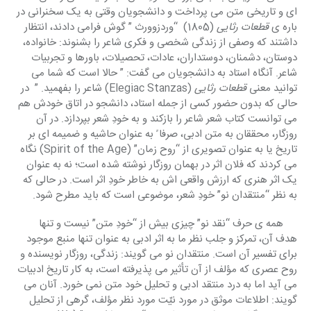
ای و تاریخی متن می پرداخت و دانشجویان وقتی به یک سخنرانی در 
باره ی 
قطعات رثایی 
(1805)  “وردزوورث ” گوش فرامی دادند، انتظار 
داشتند که وصفی از زندگی شخصی و فکری شاعر را بشنوند: خانواده، 
دوستان، دشمنان، دوستداران، عادات، تحصیلات، باورها و تجربیات 
شاعر. آنگاه استاد به دانشجویان می گفت: ” حالا است که شما می 
توانید معنی 
قطعات رثایی 
(Elegiac Stanzas) شاعر را بفهمید. ”  در 
حالی که بدون حضور کسی از جمله استاد، دانشجو در اتاق خودش هم 
می توانست کتاب شعر شاعر را بازکند و به خودِ شعر بپردازد. در آن 
روزگار، محققان به متن ادبی، صرفا ً به عنوان حاشیه و ضمیمه ای بر 
تاریخ یا به عنوان تصویری از “روح زمان” (Spirit of the Age) نگاه 
می کردند که فلان اثر در بهمان روزگار نوشته شده است؛ نه به عنوان 
یک اثر هنری که ارزش واقعی اش به خاطر خودِ اثر است. در حالی که 
به نظر “منتقدان نو” خودِ شعر، موضوعی است که باید مطرح شود.
     همه ی حرف “نقد نو” چیزی بیش از “خودِ متن” نیست و تنها 
هدف آن، تمرکز و جلب نظر ما به اثر ادبی به عنوان تنها منبع موجود 
برای تفسیر آن است. منتقدان نو می گویند: زندگی، روزگار نویسنده و 
روح عصری که مؤلف از آن تأثیر می پذیرفته است، به کار تاریخ ادبیات 
می آید اما به درد منتقد ادبی و تحلیل خود متن نمی خورد. آنان می 
گویند: اطلاعات موثق در مورد نیّت مورد نظر مؤلف، گرهی از تحلیل 