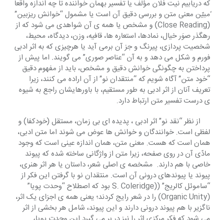
که دریابیم نیت فلان مؤلف یا تفسیر بهمان خواننده تا چه اندازه واقعا 
ًمبیّن معنی متن و بررسی دقیق آن است یا مشمول “خوانش ریزبین” 
(Close Reading) و مشخص یا همه ی آن شواهدی می شود که از 
رهگذر صوَر خیال، نمادها، استعاره ها، قافیه، وزن، دیدگاه، محیط، 
شخصیت پردازی، پیرنگ و جز آن برمی آید یا هرچیزی که به اثر ادبی 
فورم و شکل می دهد و به آن “عناصر صوری” می گویند
. 
اما پیش از 
پرداختن به چگونگی خوانش دقیق و مشخص، باید از مفهوم دقیق 
“خود متن” آگاه شویم که “منتقدان نو” از آن اراده می کنند، زیرا 
تعریف آنان از اثر ادبی به طور مستقیم، با باورهایشان راجع به شیوه 
ی درست تفسیر متن ارتباط دارد.     
     از نظر “نقد نو” اثر ادبی ، پدیده ای بی زمان، مستقل (خودکفا) و 
لفظی است. خوانندگان و خوانش ها عوض می شوند اما متن ادبی، 
همان است که هست. معنی متن، همان اندازه عینی است که وجود 
مادّی آن در روی صفحه، زیرا متن از واژگانی ساخته شده که پیوند 
خاصی با هم دارند. 
مشخصه ی اصلی شعر، داستان یا هر اثر هنری، 
پیوند یا پیوندهای درونی آن است. منتقدان نو با گرفتن این فکر از 
“ساموئل کالریج” ((S. Coleridge بود که اصطلاح “وحدت پویا” 
(Organic Unity) را در شعر رایج کردند؛ یعنی همه ی اجزای یک اثر، 
ناگزیر با هم پیوند درونی دارند و این پیوند، شامل هر بخشی از اثر 
می شود که فکر مرکزی اثر را نیز در بر می گیرد.این وحدت پویا، 