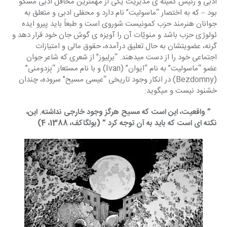
ادبی و رئیس کمیته ی مدیریت یکی از مهمترین محافل ادبی مسکو 
بود – که به اختصار “ماسولیت” نام دارد و محفلی ادبی و متعلق به 
جوانان هنرمند حزب کمونیست شوروی است و طبعاً باید پیرو ایده 
ئولوژی حزب باشد و منویّات آن را آویزه ی گوش جان خود قرار دهد و 
گرنه، عضویتشان به حال تعلیق درآمده، حقوق مالی و امتیازات 
اجتماعی خود را از دست میدهند. “برلِیوز” از شعری که شاعر جوان 
عضو “ماسولیت” به نام “ایوان” (Ivan) و با نام مستعار “بِزدومنی” 
(Bezdomny) در انکار وجود تاریخی “عیسی مسیح” سروده، چندان 
خشنود نیست و میگوید:
   ” واقعیت، این است که مسیح هرگز وجود خارجی نداشته. این، 
نکته ای است که باید به آن توجه کرد ” (بولگاکف، 1388، 4)