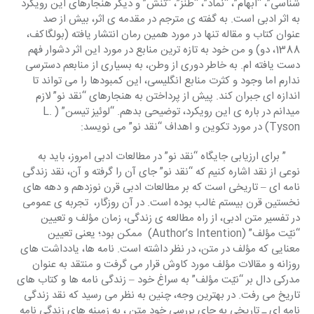
شناسی”، “ابهام”، “نماد”، “طنز”، “تنش” و دیگر هنجارهای این رویکرد 
به اثر ادبی است. به گفته ی مترجم در مقدمه ی اثر، بیش از صد 
عنوان کتاب و مقاله تنها در مورد همین رمان انتشار یافته (بولگاکف، 
1388، دو) و من خود به تازه ترین منابع در مورد این اثر دشوار فهم 
دست یافته ام. به خاطر دوری از وطن، به بسیاری از منابعم دسترسی 
ندارم اما وجود و کثرت منابع انگلیسی، این کمبودها را می تواند تا 
اندازه ای جبران کند. پیش از پرداختن به هنجارهای “نقد نو” لازم 
میدانم در باره ی این رویکرد، توضیحی بدهم. “لوئیز تیسن” (L. 
Tyson) در مورد تکوین و اهداف “نقد نو” می نویسد:
     ” برای ارزیابی جایگاه “نقد نو” در مطالعات ادبی امروز، باید به 
نوعی از نقد اشاره کنیم که “نقد نو” جای آن را گرفته و آن، نقد زندگی 
نامه ای – تاریخی است که بر مطالعات ادبی قرن نوزدهم و دهه های 
نخستین قرن بیستم غالب بوده است. در آن روزگار،  تجربه ی عمومی 
در تفسیر متن ادبی، از راه مطالعه ی زندگی، زمان مؤلف و تعیین 
“نیّت مؤلف” (Author’s Intention)  ممکن بود؛ یعنی تعیین 
معنایی که مؤلف در متن، در نظر داشته است. نامه ها، یادداشت های 
روزانه و مقالات مؤلف مورد کاوش قرار می گرفت و منتقد به عنوان 
مدرکی دال بر “نیّت مؤلف” به سراغ خود – زندگی نامه ها و کتاب های 
تاریخ می رفت. در بهترین وجه، چنین به نظر می رسید که نقد زندگی 
نامه ای ـ تاریخی به جای بررسی خودِ متن ، به زمینه های زندگی نامه 