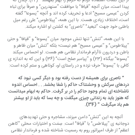
از این کلمات استفاده کردم که حرفم را بهتر بفهمند ” (22). چنان که 
پیدا است، میان آنچه “قیافا” با موافقت “سنهدرین” و صرفاً برای تباه 
کردن “عیسی مسیح” ادعا و تحریف کرده اند و آنچه “یسوعا” گفته 
است، اختلاف زیادی هست. با این همه، “پیلاطوس” علی رغم میل 
باطنی خود جهت “تبعید” “ناصری” به کشتن او اشاره میکند.
    با این همه، “تنش” تنها تنش موجود میان “یسوعا” و “قیافا” و حتی 
“پیلاطوس” و “عیسی مسیح” هم نیست؛ بلکه “تنش” میان ظاهر و 
باطن و دردرون ناآرام فرماندار نظامی هم هست. او احساس میکند 
“یسوعا” بیگناه (23) و “پیامبر صلح است” (36) و این که به اندازه ی 
کافی با “یسوعا” حرف نزده و در راستای او، کوتاهی و ستم کرده است:
    ” ناصری برای همیشه از دست رفته بود و دیگر کسی نبود که 
دردهای سرکش و وحشتناک حاکم را شفا بخشد. . . احساس اندوه 
ناشناخته ای تمام وجود حاکم را در بر گرفت. حاکم به ابهام میدانست 
که هنوز باید به زندانی چیزی میگفت و چه بسا که باید از او بیشتر 
هم یاد میگرفت ” (34).
     آنچه به این “تنش” دامن میزند، مشاجره و حتی تهدیدهای 
دوجانبه ی “پیلاطس” با “قیافا” است. سِمَت و اختیارات محلی “کاهن 
اعظم” از طرف امپراتور روم به رسمیت شناخته شده و فرماندار نظامی 