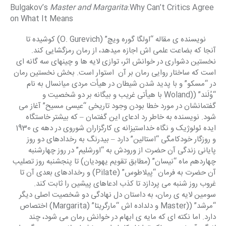
Bulgakov’s 
Master and Margarita
:Why Can’t Critics Agree 
on What It Means
     نویسنده ی مقاله “اولگا گوره ویچ” (O. Gurevich) کوشیده تا 
آنجا که بضاعت علمی اش اجازه میدهد، از رمان رمزگشایی کند. 
نخستین دشواری در خوانش اثر، توازی لایه ها و چینهای سه گانه ای 
است که ساختار روایی رمان بر آن  استوار است. بخش نخستین رمان 
در “مسکو” و با پدید شدن شیطان در هیأت مردی میانسال به نام 
“وُلَند” ((Woland با هیأتی غریب و بیگانه بر دو شخصیت و 
گفتمانشان در مورد خطا بودن وجود تاریخی “عیسی مسیح” آغاز می 
شود. نویسنده به خاطر رد ادعای این گفتمان – که بیشتر خاستگاه 
ایده ئولوژیک و نگاه خداستیزانه ی کارگزاران شوروی در دهه ی 1930 
و روزگار خودکامگی “استالین” دارد – بیدرنگ به رخدادهای دو روز 
پایانی زندگی آن حضرت از ورودش به “اورشلیم” در روز چهارشنبه 
چهاردهم ماه “نیسان” (مطابق تقویم یهودیان) تا پنجشنبه روز تصلیب 
آن حضرت به فرمان “پیلاطوس” (Pilate) و رخدادهای بعدی آن تا 
غروب روز شنبه می پردازد تا کذب ادعاهای پیشین را ثابت کند. 
سومین لایه ی رمان، به داستان دل نهادگی دو شخصیت اصلی دیگر 
“مرشد” ((Master و دلداده اش “مارگریتا” (Margarita) اختصاص 
دارد. اما نکته ای که مایه ی ابهام در خوانش رمان می شود، چند 