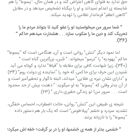
حق ندارد به فتوای کاهن اعتراض کند و در همان حال، “یسوعا” را هم 
شایسته ی اعدام نمیداند و او را بیگناه تشخیص میدهد و در مقابل 
“کاهن اعظم” فرماندار نظامی را تهدید میکند:
    ” شما سرور من میخواستید او را عفو کنید تا بتواند مردم ما را 
تحریک کند و دین ما را منکوب سازد. . . هشدارت میدهم حاکم ” 
(36).
      اما نمود دیگر “تنش” روانی است و آن، هنگامی است که “یسوعا” 
حاکم “یهودیه” را “ترسو” میخواند: ” جُبن، بزرگترین گناه است ” 
(340)، زیرا شهامت کافی برای مقابله با “قیافا” ندارد و کوتاه می آید. 
شنیدن این حرف برای حاکمی که خود را “نماینده ی دولت روم” (34) 
و “دارای نشان نیزه ی طلایی” میداند، البته ناگوار و تحقیرآمیز است و 
از آن بدتر وقتی که “یسوعا” به او میگوید: ” ذهنت بیش از حد محدود 
است . . . سرور من! تو زندگی حقیری داری ” (23).
   نتیجه ی طبیعی این “تنش” روانی، حالت اضطراب، احساس خفگی، 
تشدید سردرد و خشم “پیلاطوس” است که یک بار هم دستور داده 
“یسوعا” را با تازیانه بزنند:
     ” خشمی بدتر از همه ی خشمها، او را در بر گرفت؛ خفه اش میکرد؛ 