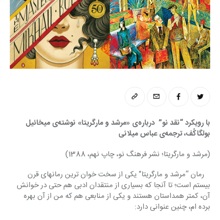
با رویکرد “نقد نو”  درباره‌ی «مرشد و مارگریتا» نوشته‌ی میخائیل 
بولگاکُف، ترجمه‌ی عباس میلانی
(مرشد و مارگریتا؛ نشر فرهنگ نو، چاپ نهم، 1388)
   رمان “مرشد و مارگریتا” یکی از سخت خوان ترین رمانهای قرن 
بیستم است؛ تا آنجا که بسیاری از منتقدان ادبی هم حتی در خوانش 
آن، کمتر همداستان هستند و یکی از منابعی هم که من از آن بهره 
برده ام، چنین عنوانی دارد: