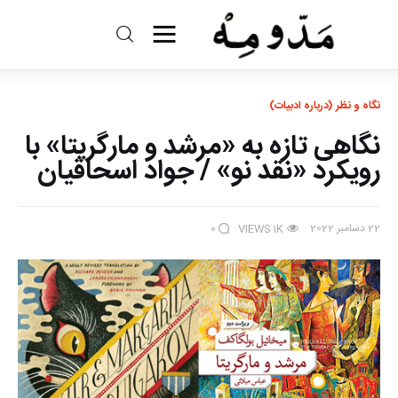
مد و مه
نگاه و نظر (درباره ادبیات)
ادبیات
نگاهی تازه به «مرشد و مارگریتا» با
سینما
رویکرد «نقد نو» / جواد اسحاقیان
کتاب
22 دسامبر 2022
0
VIEWS
1K
از اقالیم دگر
درباره ما