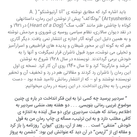
    باید اشاره کرد که مطابق نوشته ی “آنا آرتیوشنکو” (A. 
Artyushenko) “بولگاکف” پیش از نوشتن این رمان، داستانهلی 
کوتاه با چاشنی طنز مانند “قلب سگ” (
Heart of a Dog
) در 1921 و 
در نقد دیوان سالاری، نظام سیاسی روسیه ی شوروی و مردمش نوشته 
و به همین دلیل این گونه آثار اجازه ی انتشار نمی یافت. دیگر آثاری 
هم که به گونه ای بر محور شیطان و پدیده های فراطبیعی و اسرارآمیز 
و تخیلی می نوشت، مورد قبول ناشران قرار نمیگرفت و آنها را به 
خودش برمی گرداندند. نویسنده در سال 1928 شروع به نوشتن 
“مرشد و مارگریتا” کرد و تا سال 1940 روی آن کار کرد. نسخه ی اول 
این رمان را ناشران رد کردند و مقالاتی هم در رد و تخفیف آن و تحقیر 
نویسنده نوشتند و او – که از انتشار رمانش ناامید شده بود – دست 
نویس را به بخاری انداخت. در این زمینه در رمان میخوانیم:
   ” سردبیر پرسید چه کسی ترا به این فکر انداخت در باره ی چنین 
موضوع غریبی رمانی بنویسی. . . . دو هفته بعد، منشی سردبیر به 
اطلاعم رساند که هیئت سردبیری برای دو سال آینده به اندازه ی 
کافی مطلب دارد و به این ترتیب، مسأله ی چاپ رمان من به قول 
خودش “منتفی” است . . . بعد از آن، روزی “ایوان” روزنامه را باز کرد 
و مقاله ای از “آریمن” در آن دید که عنوانش این بود: “دشمن به پرواز 