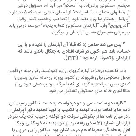
مجتمع  مسکونی برادرزاده به “مسکو” می آید اما مسؤول دولتی 
آپارتمانهای متعلق به “ماسولیت” از اعضای باندی است که قصد دارند 
آپارتمان همکار سابق و فقید خود را تصاحب و غصب کنند. وقتی 
“آندرویویچ” وارد “آپارتمان مسکونی شماره پنجاه” میرسد، درمی یابد 
پیر مردی هم سراغ همین آپارتمان را میگیرد:
    ” پس می شد حدس زد که قبلاً آن آپارتمان را ندیده و با این 
حساب، باید هم اکنون در شرف افتادن به چنگال باندی باشد که 
آپارتمان را تصرف کرده بود ” (223).   
   باید دانست برخلاف آوازه گریهای رژیم کمونیستی در زمینه ی تأمین 
محل مسکونی برای شهروندان کشور، پروژه ی خانه سازی بسیار با 
کندی پیش میرفت؛ به گونه ای که با مرگ سردبیر، صفی طولانی از 
متقاضیان خانه های مسکونی تشکیل می شود:
   ” ظرف دو ساعت، سی و دو درخواست به دست نیکانور رسید. این 
نامه ها یا تقاضا بود، یا تهدید یا تکذیب یا نوید تجدید دکور آپارتمان. . 
. در میان نامه ها از چگونگی سرقت دو کوفته از جیب کت یک نفر در 
آپارتمان شماره 31 سخن رفته بود  و دو تهدید به خودکشی و یک 
اقرار به حاملگی محرمانه هم در میانشان بود. نیکانور را پی در پی با 