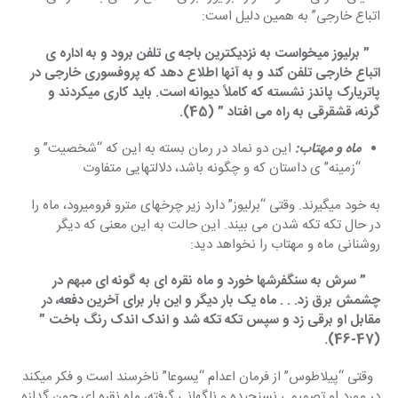
اتباع خارجی” به همین دلیل است:
   ” برلیوز میخواست به نزدیکترین باجه ی تلفن برود و به اداره ی 
اتباع خارجی تلفن کند و به آنها اطلاع دهد که پروفسوری خارجی در 
پاتریارک پاندز نشسته که کاملاً دیوانه است. باید کاری میکردند و 
گرنه، قشقرقی به راه می افتاد ” (45).
ماه و مهتاب:
این دو نماد در رمان بسته به این که “شخصیت” و
“زمینه” ی داستان که و چگونه باشد، دلالتهایی متفاوت
به خود میگیرند. وقتی “برلیوز” دارد زیر چرخهای مترو فرومیرود، ماه را 
در حال تکه تکه شدن می بیند. این حالت به این معنی که دیگر 
روشنانی ماه و مهتاب را نخواهد دید:
    ” سرش به سنگفرشها خورد و ماه نقره ای به گونه ای مبهم در 
چشمش برق زد. . . ماه یک بار دیگر و این بار برای آخرین دفعه، در 
مقابل او برقی زد و سپس تکه تکه شد و اندک اندک رنگ باخت ” 
(47-46).
  وقتی “پیلاطوس” از فرمان اعدام “یسوعا” ناخرسند است و فکر میکند 
در مورد او تصمیمی نسنجیده و ناگهانی گرفته، ماه نقره ای چون گدازه 