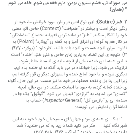
می سوزاندش، خشم سترون بودن: دارم خفه می شوم. خفه می شوم 
” (همان).
2
–
طنز 
(Satire):
 این نوع ادبی در رمان مورد خوانش ما، خود از 
رنگی دیگر است و بیشتر در “همبافت” (Context) خاص اثر، معنی 
خود را آشکار میکند. “طنز” در ساده ترین تعریف، اجتماع “متضادتان” 
در کنار هم به گونه ای اغراق آمیز و به گفته ی “پولارد” (Polard) به 
تفاوت میان آنچه هست و آنچه باید باشد، نظر دارد ” (پولارد، 1977، 
3). نتیجه ی این تضاد به یاری زبان خاص و غنی طنز، “خنده” است. 
با این همه، این خنده بیش از آنچه مایه ی انبساط خاطر شود، 
تراژیک می شود، زیرا خواننده در می یابد آنکه به او خنده یده ایم، 
دیگری نبوده و ما خود آماج خنده و استهزای دیگران قرار گرفته ایم، 
زیرا این رذایل و نقطه ضعفها، در خود ما نیز هست. در این حال، گلوله 
ی خنده کمانه کرده، به خود ما اصابت میکند. در این حال، آنچه 
“کمدی” می نماید، به “تراژدی” تبدیل می شود. “گوگول” یک جا در 
مقدمه ای بر “بازرس کل” (
Inspector 
General) خطاب به 
تماشاگران نمایش می نویسد: 
    ” اینک ای همه ی مردم جهان! ای مسیحیان خوب! خوب به این 
شهر نگاه کنید . . . فکر می کنید شما دارید به که می خندید؟ شما 
دارید به خودتان می خندید ” (ماگیر، 1976، 208-207)