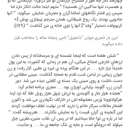
چهارصد دلار چه طور از مستراح آپارتمان تو سر درآورد؛ آپارتمانی که تو 
و همسرت تنها ساکنین آن هستید؟ ” متهم ابتدا حالت انکار دارد اما 
سپس زیر فشار نگاههای تماشاگران و مجریان نمایش  میگوید: ” آنها 
جادویی بودند. یک روح شیطانی، همان مترجم پیچازی پوش [= 
کریوولف، دستیار “ولند”] آنها را توی خانه ی من گذاشت ” (179).
    این بار مُجری جوان “دانچیل” نامی پنجاه ساله را مخاطب قرار 
داده میگوید:
   ” شش هفته است که اینجا نشسته ای و سرسختانه از پس دادن 
ارزهای خارجی امتناع میکنی، آن هم در زمانی که کشورت به این پول 
شدیداً نیاز دارد . . . در این هنگام پرده ی تیره ی عقبی کنار رفت و زن 
جوان زیبایی در لباس شب، قدم به صحنه گذاشت. سینی مطلایی در 
دست داشت و روی سینی یک بسته ی کلفتی دیده می شد. دور 
گردن زن، گلوبند برلیانی آویزان بود . . . مجری برنامه اعلام کرد: 
“هجده هزار دلار و گلوبندی به ارزش چهل هزار روبل طلا که نزد آیدا 
هرکولانوونا وُرس معشوقه اش در خارکف نگهادری می شد و اکنون 
افتخار ملاقات سرکار خانم را دارید که در نهایت لطف موافقت کردند 
این گنجینه ی گران قیمت را به نمایش بگذارند. . . هنرپیشه گفت: ” 
اما در باره ی تو! حالا میدانیم که در پسِ آن نقاب متین، عقربی جرّار 
میلولد که دروغگو است و مایه ی ننگ جامعه ی ما . . . و عذابت، 