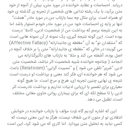
دریابد. احساسات و عقاید خواننده در مورد متن، بیش از آنچه از خود 
متن برآید، با یک رشته تداعی های شخصی از تجربه ی گذشته ی خود 
او همراه است. برای مثال چه بسا بازتاب من در مورد مادر “هملت” 
تنها بر پایه ی احساسات خود من در مورد مادر خودم استوار باشد اما 
به این نتیجه برسم که برداشت من از شخصیت ادبی، کاملا ً درست 
بوده است. این گونه نتیجه گیری، یک نمونه از آن نمونه هایی است 
که “منتقدان نو” به آن “مغلطه ی جانبدارانه” (Affective Fallacy) 
می گویند؛ در حالی که “مغلطه ی جانبدارانه” متن را بر خلاف آنچه در 
اصل بوده، آشفته می کند و مثلا ً به بازتاب های تأثیرگذارانه می 
انجامد ( چنانچه خواننده شبیه شخصیت اثر نباشد، شخصیت متن 
ادبی “شریر” تلقی می شود ) و “نسبیت گرایی” (Relativism) باعث 
می شود که هر خواننده ای، فکر کند معنی و برداشت او درست است. 
نتیجه ی نهایی چنین تجربه ای، هرج و مرج است: ما هیچ گونه 
معیاری برای تفسیر یا ارزیابی ادبیات نداریم و برداشت نادرست، اثر 
ادبی را تا سطح لکه ای که برای بیماران روانی حاوی معانی مختلف 
است، تقلیل می دهد.
     این که اشاره کردیم گاه نیّت مؤلف یا بازتاب خواننده در خوانش 
انتقادی نو از متون ادبی شفاف نیست، هرگز به این معنی نیست که 
کسی نباید به تحلیل متن بپردازد. اما کاری که می شود کرد، این است 