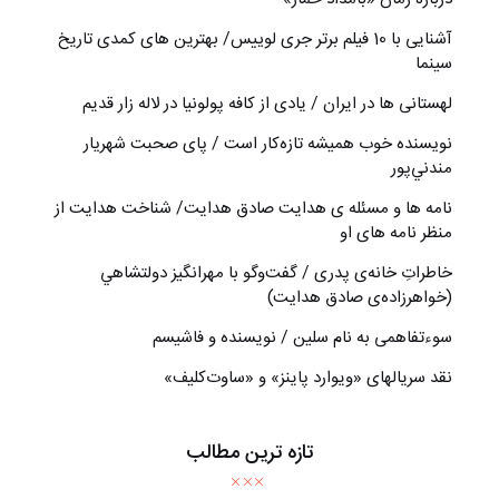
آشنایی با 10 فیلم برتر جری لوییس/ بهترین های کمدی تاریخ
سینما
لهستانی ها در ایران / یادی از کافه پولونیا در لاله زار قدیم
نويسنده خوب هميشه تازه‌كار است / پای صحبت شهريار
مندني‌پور
نامه ها و مسئله ی هدایت صادق هدایت/ شناخت هدایت از
منظر نامه های او
خاطراتِ خانه‌ی پدری / گفت‌وگو با مهرانگيز دولتشاهي
(خواهرزاده‌ی صادق هدايت)
سوءتفاهمی به نام سلین / نویسنده و فاشیسم
نقد سریالهای «ویوارد پاینز» و «ساوت‌کلیف»
تازه ترین مطالب