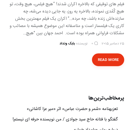
فیلم های توقیفی که بالاخره اکران شدند! “هیچ فیلمی، هیچ وقت، تو
هیچ کُمُدی نمونده، بالاخره یه روز، یه جایی دیده می‌شه، چه
سازنده‌اش زنده باشد، چه مرده…” اکران یک فیلم مهمترین بخش
کاری یک فیلمساز است و متاسفانه این موضوع همیشه با مصائب و
مشکلات فراوانی همراه بوده است. احمد جهان بین "هیچ…
25 دسامبر 2015
نویسنده
بابک ونداد
0
READ MORE
پرمخاطب‌ترین‌ها
تعزیه‎نامه‏ «شمر و حضرت عباس» اثر «میر عزا کاشانی»
گفتگو با فتانه حاج سید جوادی / من نویسنده حرفه ای نیستم!
درباره رمان «بامداد خمار»