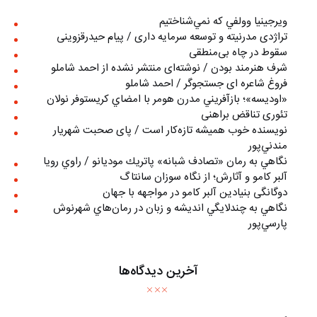
ويرجينيا وولفي كه نمي‌شناختيم
تراژدی مدرنیته و توسعه سرمایه داری / پیام حیدرقزوینی
سقوط در چاه بی‌منطقی
شرف هنرمند بودن / نوشته‌ای منتشر نشده از احمد شاملو
فروغ شاعره ای جستجوگر / احمد شاملو
«اوديسه»؛ بازآفريني مدرن هومر با امضاي كريستوفر نولان
تئوری تناقض براهنی
نويسنده خوب هميشه تازه‌كار است / پای صحبت شهريار
مندني‌پور
نگاهي به رمان «تصادف شبانه» پاتريك موديانو / راوي رويا
آلبر کامو و آثارش؛ از نگاه سوزان سانتاگ
دوگانگی بنیادین آلبر کامو در مواجهه با جهان
نگاهي به چندلايگي انديشه و زبان در رمان‌هاي شهرنوش
پارسي‌پور
آخرین دیدگاه‌ها