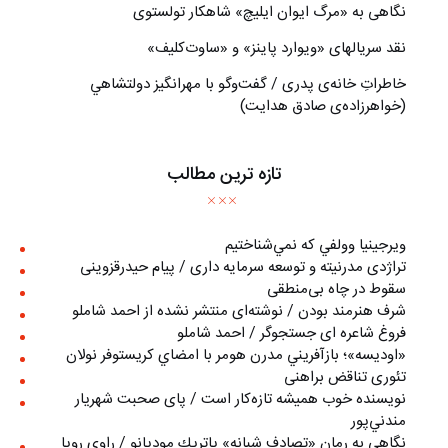
نگاهی به «مرگ ايوان ايليچ» شاهکار تولستوی
نقد سریالهای «ویوارد پاینز» و «ساوت‌کلیف»
خاطراتِ خانه‌ی پدری / گفت‌وگو با مهرانگيز دولتشاهي
(خواهرزاده‌ی صادق هدايت)
تازه ترین مطالب
ويرجينيا وولفي كه نمي‌شناختيم
تراژدی مدرنیته و توسعه سرمایه داری / پیام حیدرقزوینی
سقوط در چاه بی‌منطقی
شرف هنرمند بودن / نوشته‌ای منتشر نشده از احمد شاملو
فروغ شاعره ای جستجوگر / احمد شاملو
«اوديسه»؛ بازآفريني مدرن هومر با امضاي كريستوفر نولان
تئوری تناقض براهنی
نويسنده خوب هميشه تازه‌كار است / پای صحبت شهريار
مندني‌پور
نگاهي به رمان «تصادف شبانه» پاتريك موديانو / راوي رويا