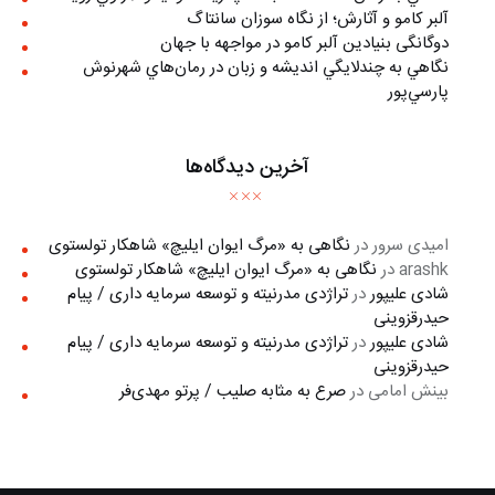
آلبر کامو و آثارش؛ از نگاه سوزان سانتاگ
دوگانگی بنیادین آلبر کامو در مواجهه با جهان
نگاهي به چندلايگي انديشه و زبان در رمان‌هاي شهرنوش
پارسي‌پور
آخرین دیدگاه‌ها
امیدی سرور
در
نگاهی به «مرگ ايوان ايليچ» شاهکار تولستوی
arashk
در
نگاهی به «مرگ ايوان ايليچ» شاهکار تولستوی
شادی علیپور
در
تراژدی مدرنیته و توسعه سرمایه داری / پیام
حیدرقزوینی
شادی علیپور
در
تراژدی مدرنیته و توسعه سرمایه داری / پیام
حیدرقزوینی
بینش امامی
در
صرع به مثابه صلیب / پرتو مهدی‌فر