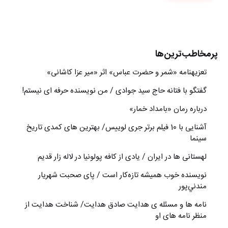
پرمخاطب‌ترین‌ها
تعزیه‎نامه‏ «شمر و حضرت عباس» اثر «میر عزا کاشانی»
گفتگو با فتانه حاج سید جوادی / من نویسنده حرفه ای نیستم!
درباره رمان «بامداد خمار»
آشنایی با 10 فیلم برتر جری لوییس/ بهترین های کمدی تاریخ
سینما
لهستانی ها در ایران / یادی از کافه پولونیا در لاله زار قدیم
نويسنده خوب هميشه تازه‌كار است / پای صحبت شهريار
مندني‌پور
نامه ها و مسئله ی هدایت صادق هدایت/ شناخت هدایت از
منظر نامه های او