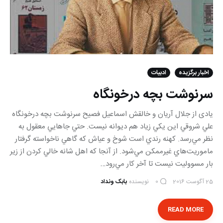
اخبار برگزیده
ادبیات
سرنوشت بچه درخونگاه
یادی از جلال آریان و خالقش اسماعیل فصیح سرنوشت بچه درخونگاه
علي شروقي اين يكي زياد هم ديوانه نيست. حتي جاهايي معقول به
نظر مي‌رسد. كهنه رندي است شوخ و عياش كه گاهي ناخواسته گرفتار
ماموريت‌هاي غيرممكن مي‌شود. از آنجا كه اهل شانه خالي كردن از زير
بار مسووليت نيست تا آخر كار مي‌رود…
25 آگوست 2016
نویسنده
بابک ونداد
0
READ MORE