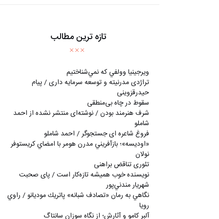
تازه ترین مطالب
ويرجينيا وولفي كه نمي‌شناختيم
تراژدی مدرنیته و توسعه سرمایه داری / پیام
حیدرقزوینی
سقوط در چاه بی‌منطقی
شرف هنرمند بودن / نوشته‌ای منتشر نشده از احمد
شاملو
فروغ شاعره ای جستجوگر / احمد شاملو
«اوديسه»؛ بازآفريني مدرن هومر با امضاي كريستوفر
نولان
تئوری تناقض براهنی
نويسنده خوب هميشه تازه‌كار است / پای صحبت
شهريار مندني‌پور
نگاهي به رمان «تصادف شبانه» پاتريك موديانو / راوي
رويا
آلبر کامو و آثارش؛ از نگاه سوزان سانتاگ