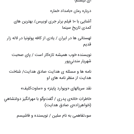
ای نیستم!
درباره رمان «بامداد خمار»
آشنایی با 10 فیلم برتر جری لوییس/ بهترین های
کمدی تاریخ سینما
لهستانی ها در ایران / یادی از کافه پولونیا در لاله زار
قدیم
نويسنده خوب هميشه تازه‌كار است / پای صحبت
شهريار مندني‌پور
نامه ها و مسئله ی هدایت صادق هدایت/ شناخت
هدایت از منظر نامه های او
نقد سریالهای «ویوارد پاینز» و «ساوت‌کلیف»
خاطراتِ خانه‌ی پدری / گفت‌وگو با مهرانگيز دولتشاهي
(خواهرزاده‌ی صادق هدايت)
سوءتفاهمی به نام سلین / نویسنده و فاشیسم