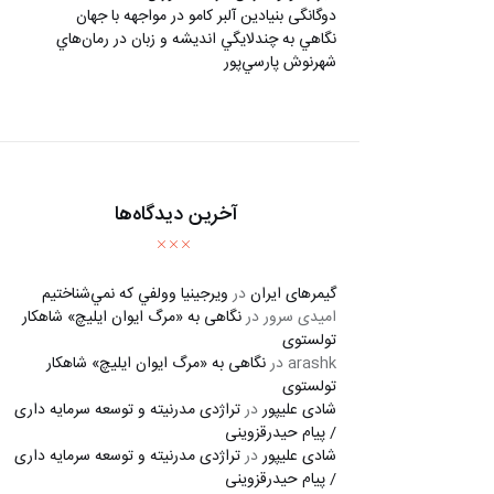
دوگانگی بنیادین آلبر کامو در مواجهه با جهان
نگاهي به چندلايگي انديشه و زبان در رمان‌هاي
شهرنوش پارسي‌پور
آخرین دیدگاه‌ها
گیمرهای ایران
در
ويرجينيا وولفي كه نمي‌شناختيم
امیدی سرور
در
نگاهی به «مرگ ايوان ايليچ» شاهکار
تولستوی
arashk
در
نگاهی به «مرگ ايوان ايليچ» شاهکار
تولستوی
شادی علیپور
در
تراژدی مدرنیته و توسعه سرمایه داری
/ پیام حیدرقزوینی
شادی علیپور
در
تراژدی مدرنیته و توسعه سرمایه داری
/ پیام حیدرقزوینی