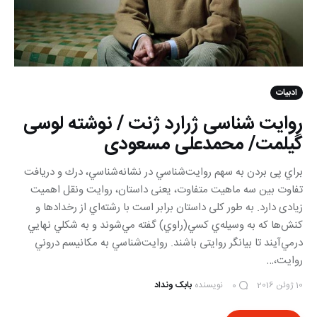
ادبیات
روایت شناسی ژرارد ژنت / نوشته لوسی
گیلمت/ محمدعلی مسعودی
براي پی بردن به سهم روايت‌شناسي در نشانه‌شناسي، درك و دريافت
تفاوت بين سه ماهيت متفاوت، یعنی داستان، روايت ونقل اهمیت
زیادی دارد. به طور کلی داستان برابر است با رشته‌اي از رخدادها و
كنش‌ها كه به وسيله‌ي كسي(راوي) گفته‌ مي‌شوند و به شكلي نهايي
درمي‌آيند تا بیانگر روایتی باشند. روايت‌شناسي به مكانيسم دروني
روايت،…
10 ژوئن 2016
نویسنده
بابک ونداد
0