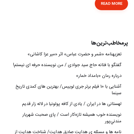
READ MORE
پرمخاطب‌ترین‌ها
تعزیه‎نامه‏ «شمر و حضرت عباس» اثر «میر عزا کاشانی»
گفتگو با فتانه حاج سید جوادی / من نویسنده حرفه ای نیستم!
درباره رمان «بامداد خمار»
آشنایی با 10 فیلم برتر جری لوییس/ بهترین های کمدی تاریخ
سینما
لهستانی ها در ایران / یادی از کافه پولونیا در لاله زار قدیم
نويسنده خوب هميشه تازه‌كار است / پای صحبت شهريار
مندني‌پور
نامه ها و مسئله ی هدایت صادق هدایت/ شناخت هدایت از