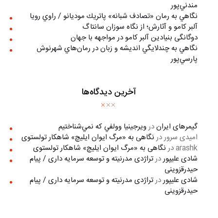
مندني‌پور
نگاهي به رمان «تصادف شبانه» پاتريك موديانو / راوي رويا
آلبر کامو و آثارش؛ از نگاه سوزان سانتاگ
دوگانگی بنیادین آلبر کامو در مواجهه با جهان
نگاهي به چندلايگي انديشه و زبان در رمان‌هاي شهرنوش
پارسي‌پور
آخرین دیدگاه‌ها
گیمرهای ایران
در
ويرجينيا وولفي كه نمي‌شناختيم
امیدی سرور
در
نگاهی به «مرگ ايوان ايليچ» شاهکار تولستوی
arashk
در
نگاهی به «مرگ ايوان ايليچ» شاهکار تولستوی
شادی علیپور
در
تراژدی مدرنیته و توسعه سرمایه داری / پیام
حیدرقزوینی
شادی علیپور
در
تراژدی مدرنیته و توسعه سرمایه داری / پیام
حیدرقزوینی