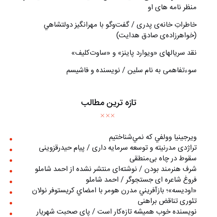
منظر نامه های او
خاطراتِ خانه‌ی پدری / گفت‌وگو با مهرانگيز دولتشاهي
(خواهرزاده‌ی صادق هدايت)
نقد سریالهای «ویوارد پاینز» و «ساوت‌کلیف»
سوءتفاهمی به نام سلین / نویسنده و فاشیسم
تازه ترین مطالب
ويرجينيا وولفي كه نمي‌شناختيم
تراژدی مدرنیته و توسعه سرمایه داری / پیام حیدرقزوینی
سقوط در چاه بی‌منطقی
شرف هنرمند بودن / نوشته‌ای منتشر نشده از احمد شاملو
فروغ شاعره ای جستجوگر / احمد شاملو
«اوديسه»؛ بازآفريني مدرن هومر با امضاي كريستوفر نولان
تئوری تناقض براهنی
نويسنده خوب هميشه تازه‌كار است / پای صحبت شهريار