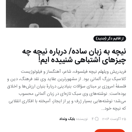
از اقالیم دگر (جدید)
نیچه به زبان ساده/ درباره نیچه چه
چیزهای اشتباهی شنییده ایم!
فریدریش ویلهلم نیچه فیلسوف، شاعر، آهنگساز و فیلولوژیست
کلاسیک بزرگ آلمانی بود. از مشهورترین عقاید وی نقد فرهنگ، دین و
فلسفهٔ امروزی بر مبنای سؤالات بنیادینی دربارهٔ بنیان ارزش‌ها و اخلاق
بوده‌است. نوشته‌های وی سبک تازه‌ای در زبان آلمانی محسوب
می‌شد؛ نوشته‌هایی بسیار ژرف و پر از ایجاز، آمیخته با افکاری انقلابی
که نیچه خود…
25 آگوست 2016
نویسنده
بابک ونداد
4