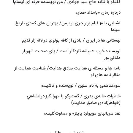
گفتگو با فتانه حاج سید جوادی / من نویسنده حرفه ای نیستم!
درباره رمان «بامداد خمار»
آشنایی با 10 فیلم برتر جری لوییس/ بهترین های کمدی تاریخ
سینما
لهستانی ها در ایران / یادی از کافه پولونیا در لاله زار قدیم
نويسنده خوب هميشه تازه‌كار است / پای صحبت شهريار
مندني‌پور
نامه ها و مسئله ی هدایت صادق هدایت/ شناخت هدایت از
منظر نامه های او
سوءتفاهمی به نام سلین / نویسنده و فاشیسم
خاطراتِ خانه‌ی پدری / گفت‌وگو با مهرانگيز دولتشاهي
(خواهرزاده‌ی صادق هدايت)
نقد سریالهای «ویوارد پاینز» و «ساوت‌کلیف»