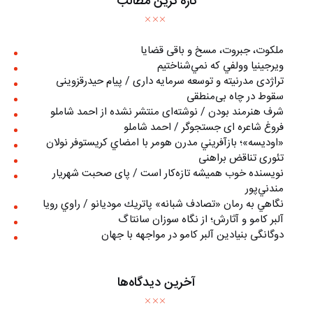
تازه ترین مطالب
ملکوت، جبروت، مسخ و باقی قضایا
ويرجينيا وولفي كه نمي‌شناختيم
تراژدی مدرنیته و توسعه سرمایه داری / پیام حیدرقزوینی
سقوط در چاه بی‌منطقی
شرف هنرمند بودن / نوشته‌ای منتشر نشده از احمد شاملو
فروغ شاعره ای جستجوگر / احمد شاملو
«اوديسه»؛ بازآفريني مدرن هومر با امضاي كريستوفر نولان
تئوری تناقض براهنی
نويسنده خوب هميشه تازه‌كار است / پای صحبت شهريار
مندني‌پور
نگاهي به رمان «تصادف شبانه» پاتريك موديانو / راوي رويا
آلبر کامو و آثارش؛ از نگاه سوزان سانتاگ
دوگانگی بنیادین آلبر کامو در مواجهه با جهان
آخرین دیدگاه‌ها