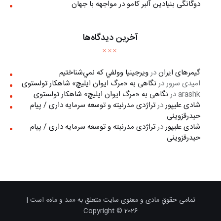
دوگانگی بنیادین آلبر کامو در مواجهه با جهان
آخرین دیدگاه‌ها
گیمرهای ایران
در
ويرجينيا وولفي كه نمي‌شناختيم
امیدی سرور
در
نگاهی به «مرگ ايوان ايليچ» شاهکار تولستوی
arashk
در
نگاهی به «مرگ ايوان ايليچ» شاهکار تولستوی
شادی علیپور
در
تراژدی مدرنیته و توسعه سرمایه داری / پیام
حیدرقزوینی
شادی علیپور
در
تراژدی مدرنیته و توسعه سرمایه داری / پیام
حیدرقزوینی
تمامی حقوقِ مادی و معنوی سایت متعلق به «مد و ماه» است |
Copyright © 2026