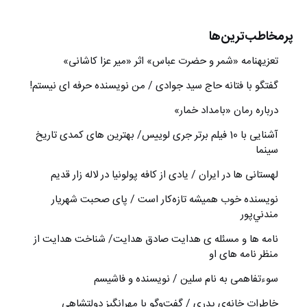
پرمخاطب‌ترین‌ها
تعزیه‎نامه‏ «شمر و حضرت عباس» اثر «میر عزا کاشانی»
گفتگو با فتانه حاج سید جوادی / من نویسنده حرفه ای نیستم!
درباره رمان «بامداد خمار»
آشنایی با 10 فیلم برتر جری لوییس/ بهترین های کمدی تاریخ
سینما
لهستانی ها در ایران / یادی از کافه پولونیا در لاله زار قدیم
نويسنده خوب هميشه تازه‌كار است / پای صحبت شهريار
مندني‌پور
نامه ها و مسئله ی هدایت صادق هدایت/ شناخت هدایت از
منظر نامه های او
سوءتفاهمی به نام سلین / نویسنده و فاشیسم
خاطراتِ خانه‌ی پدری / گفت‌وگو با مهرانگيز دولتشاهي