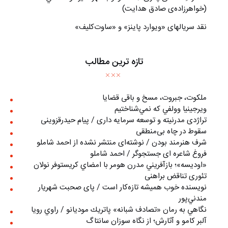
(خواهرزاده‌ی صادق هدايت)
نقد سریالهای «ویوارد پاینز» و «ساوت‌کلیف»
تازه ترین مطالب
ملکوت، جبروت، مسخ و باقی قضایا
ويرجينيا وولفي كه نمي‌شناختيم
تراژدی مدرنیته و توسعه سرمایه داری / پیام حیدرقزوینی
سقوط در چاه بی‌منطقی
شرف هنرمند بودن / نوشته‌ای منتشر نشده از احمد شاملو
فروغ شاعره ای جستجوگر / احمد شاملو
«اوديسه»؛ بازآفريني مدرن هومر با امضاي كريستوفر نولان
تئوری تناقض براهنی
نويسنده خوب هميشه تازه‌كار است / پای صحبت شهريار
مندني‌پور
نگاهي به رمان «تصادف شبانه» پاتريك موديانو / راوي رويا
آلبر کامو و آثارش؛ از نگاه سوزان سانتاگ