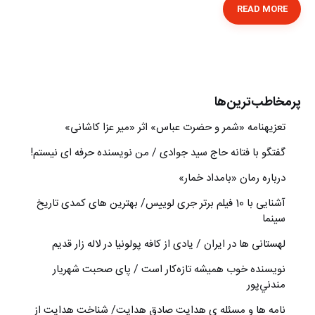
READ MORE
پرمخاطب‌ترین‌ها
تعزیه‎نامه‏ «شمر و حضرت عباس» اثر «میر عزا کاشانی»
گفتگو با فتانه حاج سید جوادی / من نویسنده حرفه ای نیستم!
درباره رمان «بامداد خمار»
آشنایی با 10 فیلم برتر جری لوییس/ بهترین های کمدی تاریخ
سینما
لهستانی ها در ایران / یادی از کافه پولونیا در لاله زار قدیم
نويسنده خوب هميشه تازه‌كار است / پای صحبت شهريار
مندني‌پور
نامه ها و مسئله ی هدایت صادق هدایت/ شناخت هدایت از