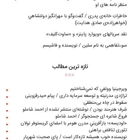
منظر نامه های او
خاطراتِ خانه‌ی پدری / گفت‌وگو با مهرانگيز دولتشاهي
(خواهرزاده‌ی صادق هدايت)
نقد سریالهای «ویوارد پاینز» و «ساوت‌کلیف»
سوءتفاهمی به نام سلین / نویسنده و فاشیسم
تازه ترین مطالب
ويرجينيا وولفي كه نمي‌شناختيم
تراژدی مدرنیته و توسعه سرمایه داری / پیام حیدرقزوینی
سقوط در چاه بی‌منطقی
شرف هنرمند بودن / نوشته‌ای منتشر نشده از احمد شاملو
فروغ شاعره ای جستجوگر / احمد شاملو
«اوديسه»؛ بازآفريني مدرن هومر با امضاي كريستوفر نولان
تئوری تناقض براهنی
نويسنده خوب هميشه تازه‌كار است / پای صحبت شهريار