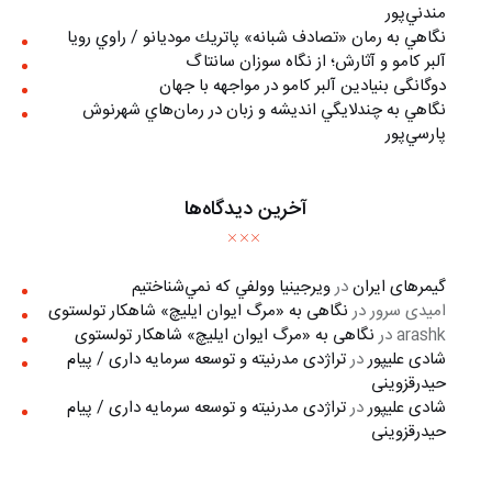
مندني‌پور
نگاهي به رمان «تصادف شبانه» پاتريك موديانو / راوي رويا
آلبر کامو و آثارش؛ از نگاه سوزان سانتاگ
دوگانگی بنیادین آلبر کامو در مواجهه با جهان
نگاهي به چندلايگي انديشه و زبان در رمان‌هاي شهرنوش
پارسي‌پور
آخرین دیدگاه‌ها
گیمرهای ایران
در
ويرجينيا وولفي كه نمي‌شناختيم
امیدی سرور
در
نگاهی به «مرگ ايوان ايليچ» شاهکار تولستوی
arashk
در
نگاهی به «مرگ ايوان ايليچ» شاهکار تولستوی
شادی علیپور
در
تراژدی مدرنیته و توسعه سرمایه داری / پیام
حیدرقزوینی
شادی علیپور
در
تراژدی مدرنیته و توسعه سرمایه داری / پیام
حیدرقزوینی