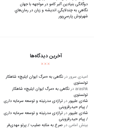
دوگانگی بنیادین آلبر کامو در مواجهه با جهان
نگاهي به چندلايگي انديشه و زبان در رمان‌هاي
شهرنوش پارسي‌پور
آخرین دیدگاه‌ها
امیدی سرور
در
نگاهی به «مرگ ايوان ايليچ» شاهکار
تولستوی
arashk
در
نگاهی به «مرگ ايوان ايليچ» شاهکار
تولستوی
شادی علیپور
در
تراژدی مدرنیته و توسعه سرمایه داری
/ پیام حیدرقزوینی
شادی علیپور
در
تراژدی مدرنیته و توسعه سرمایه داری
/ پیام حیدرقزوینی
بینش امامی
در
صرع به مثابه صلیب / پرتو مهدی‌فر