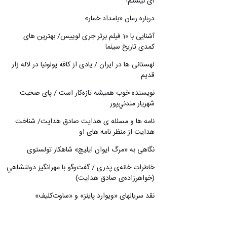
ای نیستم!
درباره رمان «بامداد خمار»
آشنایی با 10 فیلم برتر جری لوییس/ بهترین های
کمدی تاریخ سینما
لهستانی ها در ایران / یادی از کافه پولونیا در لاله زار
قدیم
نويسنده خوب هميشه تازه‌كار است / پای صحبت
شهريار مندني‌پور
نامه ها و مسئله ی هدایت صادق هدایت/ شناخت
هدایت از منظر نامه های او
نگاهی به «مرگ ايوان ايليچ» شاهکار تولستوی
خاطراتِ خانه‌ی پدری / گفت‌وگو با مهرانگيز دولتشاهي
(خواهرزاده‌ی صادق هدايت)
نقد سریالهای «ویوارد پاینز» و «ساوت‌کلیف»