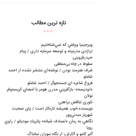
تازه ترین مطالب
ويرجينيا وولفي كه نمي‌شناختيم
تراژدی مدرنیته و توسعه سرمایه داری / پیام
حیدرقزوینی
سقوط در چاه بی‌منطقی
شرف هنرمند بودن / نوشته‌ای منتشر نشده از احمد
شاملو
فروغ شاعره ای جستجوگر / احمد شاملو
«اوديسه»؛ بازآفريني مدرن هومر با امضاي كريستوفر
نولان
تئوری تناقض براهنی
نويسنده خوب هميشه تازه‌كار است / پای صحبت
شهريار مندني‌پور
نگاهي به رمان «تصادف شبانه» پاتريك موديانو / راوي
رويا
آلبر کامو و آثارش؛ از نگاه سوزان سانتاگ