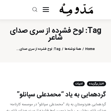
مد و مه
Tag: لوح فشرده از سری صدای
ادبیات
شاعر
سینما
Home
همهٔ نوشته‌ها
Tag: لوح فشرده از سری صدای...
کتاب
از اقالیم دگر
درباره ما
اخبار برگزیده
ادبیات
گردهمایی به یاد “محمدعلی سپانلو”
گردهمایی هنردوستان به یاد "محمدعلی سپانلو" در موسسه کارنامه؛
صدای شاعر پخش می شود دومین لوح فشرده از سری صدای شاعر به