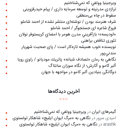
ويرجينيا وولفي كه نمي‌شناختيم
تراژدی مدرنیته و توسعه سرمایه داری / پیام حیدرقزوینی
سقوط در چاه بی‌منطقی
شرف هنرمند بودن / نوشته‌ای منتشر نشده از احمد شاملو
فروغ شاعره ای جستجوگر / احمد شاملو
«اوديسه»؛ بازآفريني مدرن هومر با امضاي كريستوفر نولان
تئوری تناقض براهنی
نويسنده خوب هميشه تازه‌كار است / پای صحبت شهريار
مندني‌پور
نگاهي به رمان «تصادف شبانه» پاتريك موديانو / راوي رويا
آلبر کامو و آثارش؛ از نگاه سوزان سانتاگ
دوگانگی بنیادین آلبر کامو در مواجهه با جهان
آخرین دیدگاه‌ها
گیمرهای ایران
در
ويرجينيا وولفي كه نمي‌شناختيم
امیدی سرور
در
نگاهی به «مرگ ايوان ايليچ» شاهکار تولستوی
arashk
در
نگاهی به «مرگ ايوان ايليچ» شاهکار تولستوی