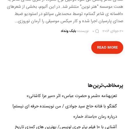
همت موسسه "هنر نوین" منتشر شد. در این آلبوم، بخشی از شعرهای
«افسانه ی شاعر گمنام» توسط محمدعلی سپانلو در استودیو ضبط
صدای پارسیان اجرا شده و کار میکس موسیقی را آرمان نوروزی…
20 جولای 2016
نویسنده
بابک ونداد
0
READ MORE
پرمخاطب‌ترین‌ها
تعزیه‎نامه‏ «شمر و حضرت عباس» اثر «میر عزا کاشانی»
گفتگو با فتانه حاج سید جوادی / من نویسنده حرفه ای نیستم!
درباره رمان «بامداد خمار»
آشنایی با 10 فیلم برتر جری لوییس/ بهترین های کمدی تاریخ