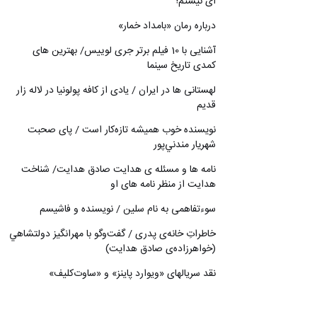
ای نیستم!
درباره رمان «بامداد خمار»
آشنایی با 10 فیلم برتر جری لوییس/ بهترین های
کمدی تاریخ سینما
لهستانی ها در ایران / یادی از کافه پولونیا در لاله زار
قدیم
نويسنده خوب هميشه تازه‌كار است / پای صحبت
شهريار مندني‌پور
نامه ها و مسئله ی هدایت صادق هدایت/ شناخت
هدایت از منظر نامه های او
سوءتفاهمی به نام سلین / نویسنده و فاشیسم
خاطراتِ خانه‌ی پدری / گفت‌وگو با مهرانگيز دولتشاهي
(خواهرزاده‌ی صادق هدايت)
نقد سریالهای «ویوارد پاینز» و «ساوت‌کلیف»