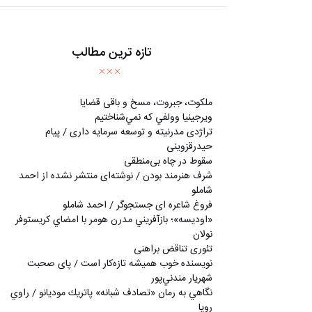
تازه ترین مطالب
ملکوت، جبروت، مسخ و باقی قضایا
ويرجينيا وولفي كه نمي‌شناختيم
تراژدی مدرنیته و توسعه سرمایه داری / پیام
حیدرقزوینی
سقوط در چاه بی‌منطقی
شرف هنرمند بودن / نوشته‌ای منتشر نشده از احمد
شاملو
فروغ شاعره ای جستجوگر / احمد شاملو
«اوديسه»؛ بازآفريني مدرن هومر با امضاي كريستوفر
نولان
تئوری تناقض براهنی
نويسنده خوب هميشه تازه‌كار است / پای صحبت
شهريار مندني‌پور
نگاهي به رمان «تصادف شبانه» پاتريك موديانو / راوي
رويا