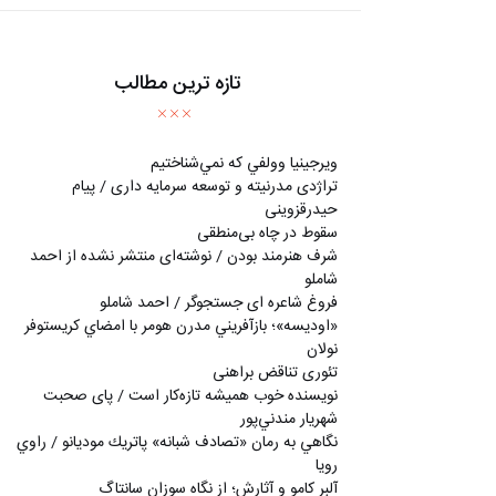
تازه ترین مطالب
ويرجينيا وولفي كه نمي‌شناختيم
تراژدی مدرنیته و توسعه سرمایه داری / پیام
حیدرقزوینی
سقوط در چاه بی‌منطقی
شرف هنرمند بودن / نوشته‌ای منتشر نشده از احمد
شاملو
فروغ شاعره ای جستجوگر / احمد شاملو
«اوديسه»؛ بازآفريني مدرن هومر با امضاي كريستوفر
نولان
تئوری تناقض براهنی
نويسنده خوب هميشه تازه‌كار است / پای صحبت
شهريار مندني‌پور
نگاهي به رمان «تصادف شبانه» پاتريك موديانو / راوي
رويا
آلبر کامو و آثارش؛ از نگاه سوزان سانتاگ