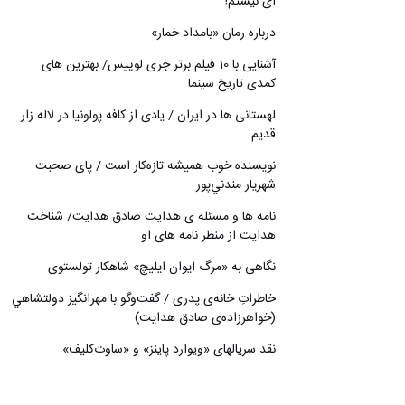
ای نیستم!
درباره رمان «بامداد خمار»
آشنایی با 10 فیلم برتر جری لوییس/ بهترین های
کمدی تاریخ سینما
لهستانی ها در ایران / یادی از کافه پولونیا در لاله زار
قدیم
نويسنده خوب هميشه تازه‌كار است / پای صحبت
شهريار مندني‌پور
نامه ها و مسئله ی هدایت صادق هدایت/ شناخت
هدایت از منظر نامه های او
نگاهی به «مرگ ايوان ايليچ» شاهکار تولستوی
خاطراتِ خانه‌ی پدری / گفت‌وگو با مهرانگيز دولتشاهي
(خواهرزاده‌ی صادق هدايت)
نقد سریالهای «ویوارد پاینز» و «ساوت‌کلیف»