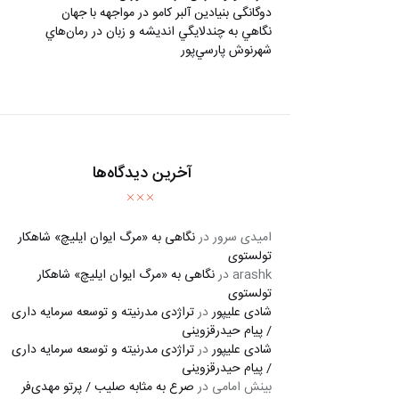
دوگانگی بنیادین آلبر کامو در مواجهه با جهان
نگاهي به چندلايگي انديشه و زبان در رمان‌هاي
شهرنوش پارسي‌پور
آخرین دیدگاه‌ها
امیدی سرور
در
نگاهی به «مرگ ايوان ايليچ» شاهکار
تولستوی
arashk
در
نگاهی به «مرگ ايوان ايليچ» شاهکار
تولستوی
شادی علیپور
در
تراژدی مدرنیته و توسعه سرمایه داری
/ پیام حیدرقزوینی
شادی علیپور
در
تراژدی مدرنیته و توسعه سرمایه داری
/ پیام حیدرقزوینی
بینش امامی
در
صرع به مثابه صلیب / پرتو مهدی‌فر