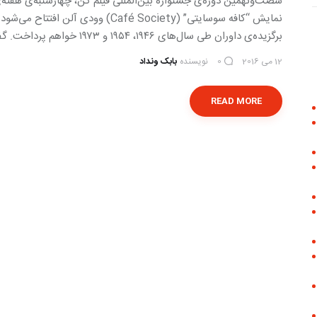
نمایش “کافه سوسایتی” (Café Society) وو
برگزیده‌ی داوران طی سال‌های ۱۹۴۶، ۱۹۵۴ و ۱۹۷۳ خواهم پرداخت. گفتنی است؛ نخل طلا (Palme d’Or)، مهم‌ترین و…
12 می 2016
نویسنده
بابک ونداد
0
READ MORE