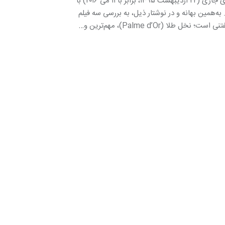
شصت‌وُنهمین دوره‌ی جشنواره بین‌المللی فیلم کن، چهارشنبه‌ی هفته‌ی جاری (۲۲ اردیبهشت ۱۳۹۵، برابر با ۱۱ می ‌۲۰۱۶) با
دی آلن افتتاح می‌شود. به‌همین بهانه و در نوشتار ذیل، به بررسی سه فیلم