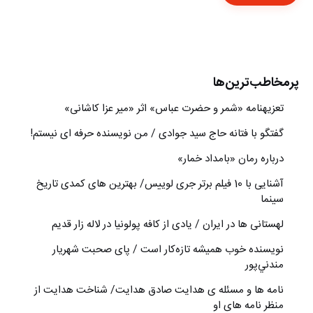
پرمخاطب‌ترین‌ها
تعزیه‎نامه‏ «شمر و حضرت عباس» اثر «میر عزا کاشانی»
گفتگو با فتانه حاج سید جوادی / من نویسنده حرفه ای نیستم!
درباره رمان «بامداد خمار»
آشنایی با 10 فیلم برتر جری لوییس/ بهترین های کمدی تاریخ
سینما
لهستانی ها در ایران / یادی از کافه پولونیا در لاله زار قدیم
نويسنده خوب هميشه تازه‌كار است / پای صحبت شهريار
مندني‌پور
نامه ها و مسئله ی هدایت صادق هدایت/ شناخت هدایت از
منظر نامه های او