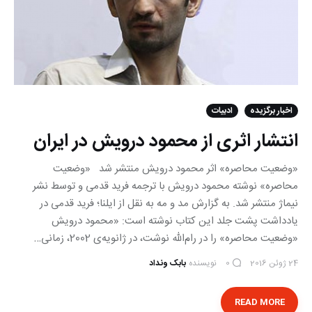
اخبار برگزیده
ادبیات
انتشار اثری از محمود درویش در ایران
«وضعیت محاصره» اثر محمود درویش منتشر شد «وضعیت
محاصره» نوشته محمود درویش با ترجمه فرید قدمی و توسط نشر
نیماژ منتشر شد. به گزارش مد و مه به نقل از ایلنا؛ فرید قدمی در
یادداشت پشت جلد این کتاب نوشته است: «محمود درویش
«وضعیت محاصره» را در رام‌الله نوشت، در ژانویه‌ی 2002، زمانی…
24 ژوئن 2016
نویسنده
بابک ونداد
0
READ MORE