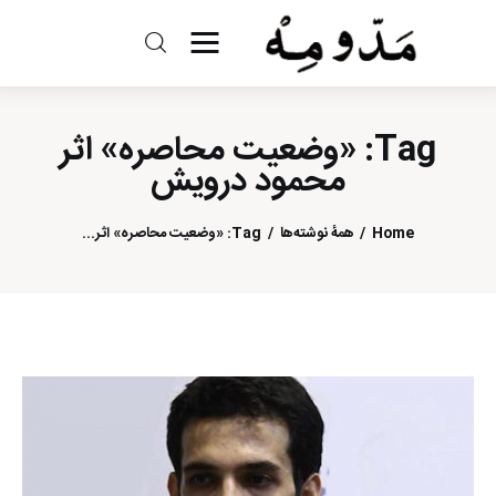
مد و مه
Tag: «وضعیت محاصره» اثر
ادبیات
محمود درویش
سینما
Home
همهٔ نوشته‌ها
Tag: «وضعیت محاصره» اثر...
کتاب
از اقالیم دگر
درباره ما