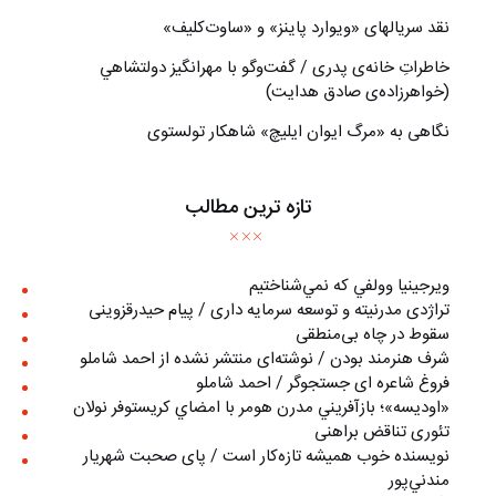
نقد سریالهای «ویوارد پاینز» و «ساوت‌کلیف»
خاطراتِ خانه‌ی پدری / گفت‌وگو با مهرانگيز دولتشاهي
(خواهرزاده‌ی صادق هدايت)
نگاهی به «مرگ ايوان ايليچ» شاهکار تولستوی
تازه ترین مطالب
ويرجينيا وولفي كه نمي‌شناختيم
تراژدی مدرنیته و توسعه سرمایه داری / پیام حیدرقزوینی
سقوط در چاه بی‌منطقی
شرف هنرمند بودن / نوشته‌ای منتشر نشده از احمد شاملو
فروغ شاعره ای جستجوگر / احمد شاملو
«اوديسه»؛ بازآفريني مدرن هومر با امضاي كريستوفر نولان
تئوری تناقض براهنی
نويسنده خوب هميشه تازه‌كار است / پای صحبت شهريار
مندني‌پور