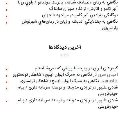
نگاهي به رمان «تصادف شبانه» پاتريك موديانو / راوي رويا
آلبر کامو و آثارش؛ از نگاه سوزان سانتاگ
دوگانگی بنیادین آلبر کامو در مواجهه با جهان
نگاهي به چندلايگي انديشه و زبان در رمان‌هاي شهرنوش
پارسي‌پور
آخرین دیدگاه‌ها
گیمرهای ایران
در
ويرجينيا وولفي كه نمي‌شناختيم
امیدی سرور
در
نگاهی به «مرگ ايوان ايليچ» شاهکار تولستوی
arashk
در
نگاهی به «مرگ ايوان ايليچ» شاهکار تولستوی
شادی علیپور
در
تراژدی مدرنیته و توسعه سرمایه داری / پیام
حیدرقزوینی
شادی علیپور
در
تراژدی مدرنیته و توسعه سرمایه داری / پیام
حیدرقزوینی