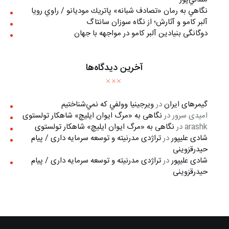
نگاهي به رمان «تصادف شبانه» پاتريك موديانو / راوي رويا
آلبر کامو و آثارش؛ از نگاه سوزان سانتاگ
دوگانگی بنیادین آلبر کامو در مواجهه با جهان
آخرین دیدگاه‌ها
گیمرهای ایران
در
ويرجينيا وولفي كه نمي‌شناختيم
امیدی سرور
در
نگاهی به «مرگ ايوان ايليچ» شاهکار تولستوی
arashk
در
نگاهی به «مرگ ايوان ايليچ» شاهکار تولستوی
شادی علیپور
در
تراژدی مدرنیته و توسعه سرمایه داری / پیام
حیدرقزوینی
شادی علیپور
در
تراژدی مدرنیته و توسعه سرمایه داری / پیام
حیدرقزوینی