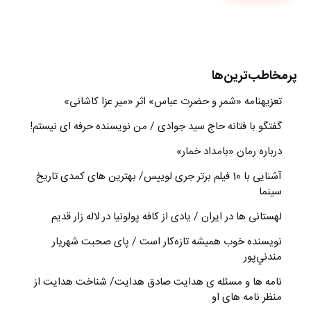
پرمخاطب‌ترین‌ها
تعزیه‎نامه‏ «شمر و حضرت عباس» اثر «میر عزا کاشانی»
گفتگو با فتانه حاج سید جوادی / من نویسنده حرفه ای نیستم!
درباره رمان «بامداد خمار»
آشنایی با 10 فیلم برتر جری لوییس/ بهترین های کمدی تاریخ
سینما
لهستانی ها در ایران / یادی از کافه پولونیا در لاله زار قدیم
نويسنده خوب هميشه تازه‌كار است / پای صحبت شهريار
مندني‌پور
نامه ها و مسئله ی هدایت صادق هدایت/ شناخت هدایت از
منظر نامه های او