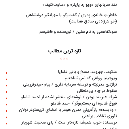
نقد سریالهای «ویوارد پاینز» و «ساوت‌کلیف»
خاطراتِ خانه‌ی پدری / گفت‌وگو با مهرانگيز دولتشاهي
(خواهرزاده‌ی صادق هدايت)
سوءتفاهمی به نام سلین / نویسنده و فاشیسم
تازه ترین مطالب
ملکوت، جبروت، مسخ و باقی قضایا
ويرجينيا وولفي كه نمي‌شناختيم
تراژدی مدرنیته و توسعه سرمایه داری / پیام حیدرقزوینی
سقوط در چاه بی‌منطقی
شرف هنرمند بودن / نوشته‌ای منتشر نشده از احمد شاملو
فروغ شاعره ای جستجوگر / احمد شاملو
«اوديسه»؛ بازآفريني مدرن هومر با امضاي كريستوفر نولان
تئوری تناقض براهنی
نويسنده خوب هميشه تازه‌كار است / پای صحبت شهريار
مندني‌پور