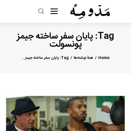
مد و مه
Tag: پایان سفر ساخته جیمز
ادبیات
پونسولت
سینما
Home
همهٔ نوشته‌ها
Tag: پایان سفر ساخته جیمز...
کتاب
از اقالیم دگر
درباره ما