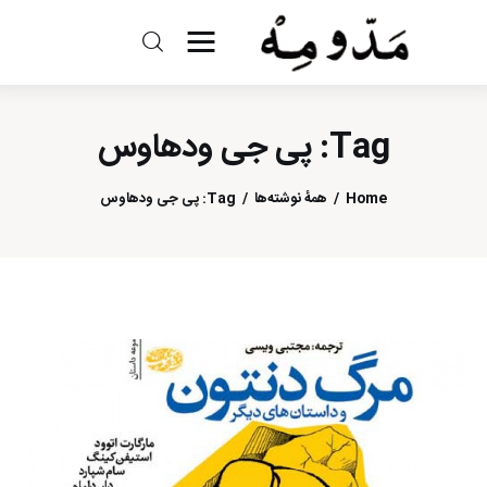
مد و مه
Tag: پی جی ودهاوس
ادبیات
سینما
Home
همهٔ نوشته‌ها
Tag: پی جی ودهاوس
کتاب
از اقالیم دگر
درباره ما