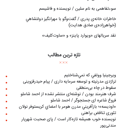
سوءتفاهمی به نام سلین / نویسنده و فاشیسم
خاطراتِ خانه‌ی پدری / گفت‌وگو با مهرانگيز دولتشاهي
(خواهرزاده‌ی صادق هدايت)
نقد سریالهای «ویوارد پاینز» و «ساوت‌کلیف»
تازه ترین مطالب
ويرجينيا وولفي كه نمي‌شناختيم
تراژدی مدرنیته و توسعه سرمایه داری / پیام حیدرقزوینی
سقوط در چاه بی‌منطقی
شرف هنرمند بودن / نوشته‌ای منتشر نشده از احمد شاملو
فروغ شاعره ای جستجوگر / احمد شاملو
«اوديسه»؛ بازآفريني مدرن هومر با امضاي كريستوفر نولان
تئوری تناقض براهنی
نويسنده خوب هميشه تازه‌كار است / پای صحبت شهريار
مندني‌پور