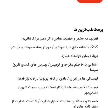
پرمخاطب‌ترین‌ها
تعزیه‎نامه‏ «شمر و حضرت عباس» اثر «میر عزا کاشانی»
گفتگو با فتانه حاج سید جوادی / من نویسنده حرفه ای نیستم!
درباره رمان «بامداد خمار»
آشنایی با 10 فیلم برتر جری لوییس/ بهترین های کمدی تاریخ
سینما
لهستانی ها در ایران / یادی از کافه پولونیا در لاله زار قدیم
نويسنده خوب هميشه تازه‌كار است / پای صحبت شهريار
مندني‌پور
نامه ها و مسئله ی هدایت صادق هدایت/ شناخت هدایت از
منظر نامه های او