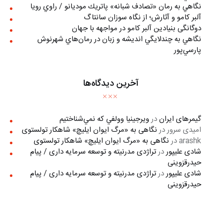
نگاهي به رمان «تصادف شبانه» پاتريك موديانو / راوي رويا
آلبر کامو و آثارش؛ از نگاه سوزان سانتاگ
دوگانگی بنیادین آلبر کامو در مواجهه با جهان
نگاهي به چندلايگي انديشه و زبان در رمان‌هاي شهرنوش
پارسي‌پور
آخرین دیدگاه‌ها
گیمرهای ایران
در
ويرجينيا وولفي كه نمي‌شناختيم
امیدی سرور
در
نگاهی به «مرگ ايوان ايليچ» شاهکار تولستوی
arashk
در
نگاهی به «مرگ ايوان ايليچ» شاهکار تولستوی
شادی علیپور
در
تراژدی مدرنیته و توسعه سرمایه داری / پیام
حیدرقزوینی
شادی علیپور
در
تراژدی مدرنیته و توسعه سرمایه داری / پیام
حیدرقزوینی