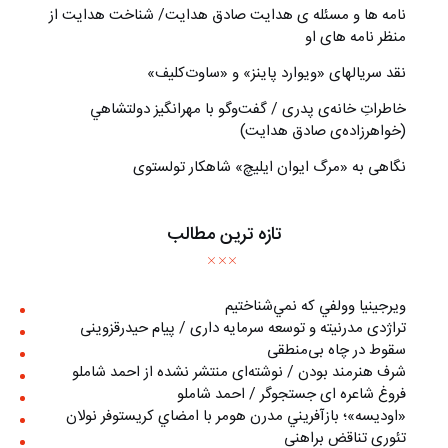
نامه ها و مسئله ی هدایت صادق هدایت/ شناخت هدایت از
منظر نامه های او
نقد سریالهای «ویوارد پاینز» و «ساوت‌کلیف»
خاطراتِ خانه‌ی پدری / گفت‌وگو با مهرانگيز دولتشاهي
(خواهرزاده‌ی صادق هدايت)
نگاهی به «مرگ ايوان ايليچ» شاهکار تولستوی
تازه ترین مطالب
ويرجينيا وولفي كه نمي‌شناختيم
تراژدی مدرنیته و توسعه سرمایه داری / پیام حیدرقزوینی
سقوط در چاه بی‌منطقی
شرف هنرمند بودن / نوشته‌ای منتشر نشده از احمد شاملو
فروغ شاعره ای جستجوگر / احمد شاملو
«اوديسه»؛ بازآفريني مدرن هومر با امضاي كريستوفر نولان
تئوری تناقض براهنی