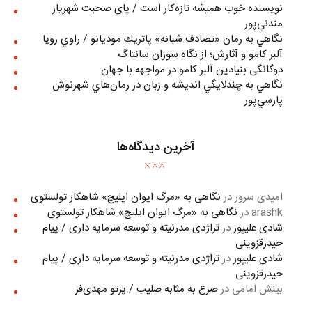
نويسنده خوب هميشه تازه‌كار است / پای صحبت شهريار
مندني‌پور
نگاهي به رمان «تصادف شبانه» پاتريك موديانو / راوي رويا
آلبر کامو و آثارش؛ از نگاه سوزان سانتاگ
دوگانگی بنیادین آلبر کامو در مواجهه با جهان
نگاهي به چندلايگي انديشه و زبان در رمان‌هاي شهرنوش
پارسي‌پور
آخرین دیدگاه‌ها
امیدی سرور
در
نگاهی به «مرگ ايوان ايليچ» شاهکار تولستوی
arashk
در
نگاهی به «مرگ ايوان ايليچ» شاهکار تولستوی
شادی علیپور
در
تراژدی مدرنیته و توسعه سرمایه داری / پیام
حیدرقزوینی
شادی علیپور
در
تراژدی مدرنیته و توسعه سرمایه داری / پیام
حیدرقزوینی
بینش امامی
در
صرع به مثابه صلیب / پرتو مهدی‌فر