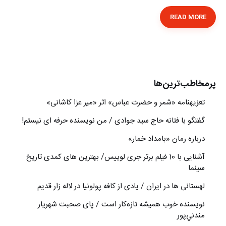
READ MORE
پرمخاطب‌ترین‌ها
تعزیه‎نامه‏ «شمر و حضرت عباس» اثر «میر عزا کاشانی»
گفتگو با فتانه حاج سید جوادی / من نویسنده حرفه ای نیستم!
درباره رمان «بامداد خمار»
آشنایی با 10 فیلم برتر جری لوییس/ بهترین های کمدی تاریخ
سینما
لهستانی ها در ایران / یادی از کافه پولونیا در لاله زار قدیم
نويسنده خوب هميشه تازه‌كار است / پای صحبت شهريار
مندني‌پور