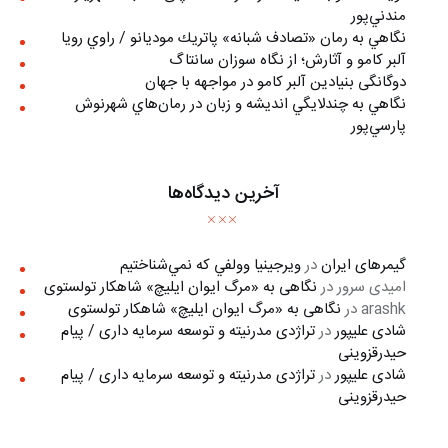
مندني‌پور
نگاهي به رمان «تصادف شبانه» پاتريك موديانو / راوي رويا
آلبر کامو و آثارش؛ از نگاه سوزان سانتاگ
دوگانگی بنیادین آلبر کامو در مواجهه با جهان
نگاهي به چندلايگي انديشه و زبان در رمان‌هاي شهرنوش
پارسي‌پور
آخرین دیدگاه‌ها
گیمرهای ایران
در
ويرجينيا وولفي كه نمي‌شناختيم
امیدی سرور
در
نگاهی به «مرگ ايوان ايليچ» شاهکار تولستوی
arashk
در
نگاهی به «مرگ ايوان ايليچ» شاهکار تولستوی
شادی علیپور
در
تراژدی مدرنیته و توسعه سرمایه داری / پیام
حیدرقزوینی
شادی علیپور
در
تراژدی مدرنیته و توسعه سرمایه داری / پیام
حیدرقزوینی