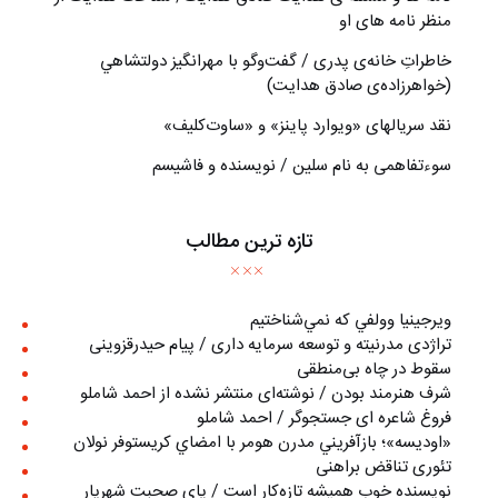
منظر نامه های او
خاطراتِ خانه‌ی پدری / گفت‌وگو با مهرانگيز دولتشاهي
(خواهرزاده‌ی صادق هدايت)
نقد سریالهای «ویوارد پاینز» و «ساوت‌کلیف»
سوءتفاهمی به نام سلین / نویسنده و فاشیسم
تازه ترین مطالب
ويرجينيا وولفي كه نمي‌شناختيم
تراژدی مدرنیته و توسعه سرمایه داری / پیام حیدرقزوینی
سقوط در چاه بی‌منطقی
شرف هنرمند بودن / نوشته‌ای منتشر نشده از احمد شاملو
فروغ شاعره ای جستجوگر / احمد شاملو
«اوديسه»؛ بازآفريني مدرن هومر با امضاي كريستوفر نولان
تئوری تناقض براهنی
نويسنده خوب هميشه تازه‌كار است / پای صحبت شهريار