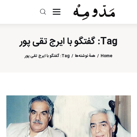
مد و مه
Tag: گفتگو با ایرج تقی پور
ادبیات
سینما
Home
همهٔ نوشته‌ها
Tag: گفتگو با ایرج تقی پور
کتاب
از اقالیم دگر
درباره ما