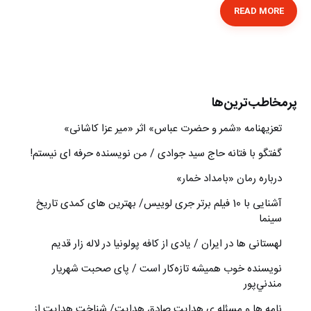
READ MORE
پرمخاطب‌ترین‌ها
تعزیه‎نامه‏ «شمر و حضرت عباس» اثر «میر عزا کاشانی»
گفتگو با فتانه حاج سید جوادی / من نویسنده حرفه ای نیستم!
درباره رمان «بامداد خمار»
آشنایی با 10 فیلم برتر جری لوییس/ بهترین های کمدی تاریخ
سینما
لهستانی ها در ایران / یادی از کافه پولونیا در لاله زار قدیم
نويسنده خوب هميشه تازه‌كار است / پای صحبت شهريار
مندني‌پور
نامه ها و مسئله ی هدایت صادق هدایت/ شناخت هدایت از