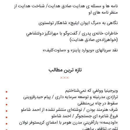
نامه ها و مسئله ی هدایت صادق هدایت/ شناخت هدایت از
منظر نامه های او
نگاهی به «مرگ ايوان ايليچ» شاهکار تولستوی
خاطراتِ خانه‌ی پدری / گفت‌وگو با مهرانگيز دولتشاهي
(خواهرزاده‌ی صادق هدايت)
نقد سریالهای «ویوارد پاینز» و «ساوت‌کلیف»
تازه ترین مطالب
ويرجينيا وولفي كه نمي‌شناختيم
تراژدی مدرنیته و توسعه سرمایه داری / پیام حیدرقزوینی
سقوط در چاه بی‌منطقی
شرف هنرمند بودن / نوشته‌ای منتشر نشده از احمد شاملو
فروغ شاعره ای جستجوگر / احمد شاملو
«اوديسه»؛ بازآفريني مدرن هومر با امضاي كريستوفر نولان
تئوری تناقض براهنی