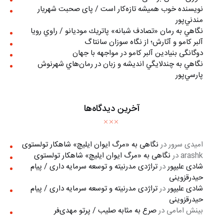
نويسنده خوب هميشه تازه‌كار است / پای صحبت شهريار
مندني‌پور
نگاهي به رمان «تصادف شبانه» پاتريك موديانو / راوي رويا
آلبر کامو و آثارش؛ از نگاه سوزان سانتاگ
دوگانگی بنیادین آلبر کامو در مواجهه با جهان
نگاهي به چندلايگي انديشه و زبان در رمان‌هاي شهرنوش
پارسي‌پور
آخرین دیدگاه‌ها
امیدی سرور
در
نگاهی به «مرگ ايوان ايليچ» شاهکار تولستوی
arashk
در
نگاهی به «مرگ ايوان ايليچ» شاهکار تولستوی
شادی علیپور
در
تراژدی مدرنیته و توسعه سرمایه داری / پیام
حیدرقزوینی
شادی علیپور
در
تراژدی مدرنیته و توسعه سرمایه داری / پیام
حیدرقزوینی
بینش امامی
در
صرع به مثابه صلیب / پرتو مهدی‌فر