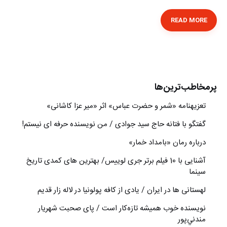
READ MORE
پرمخاطب‌ترین‌ها
تعزیه‎نامه‏ «شمر و حضرت عباس» اثر «میر عزا کاشانی»
گفتگو با فتانه حاج سید جوادی / من نویسنده حرفه ای نیستم!
درباره رمان «بامداد خمار»
آشنایی با 10 فیلم برتر جری لوییس/ بهترین های کمدی تاریخ
سینما
لهستانی ها در ایران / یادی از کافه پولونیا در لاله زار قدیم
نويسنده خوب هميشه تازه‌كار است / پای صحبت شهريار
مندني‌پور