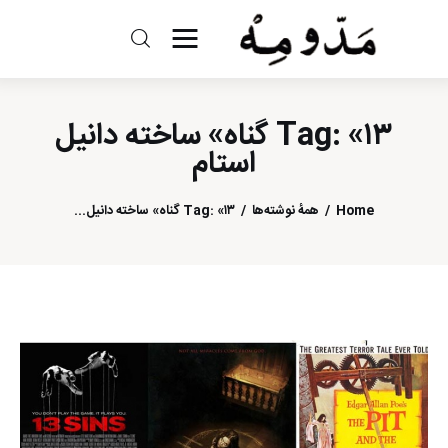
مد و مه
Tag: «۱۳ گناه» ساخته دانیل
ادبیات
استام
سینما
Home
همهٔ نوشته‌ها
Tag: «۱۳ گناه» ساخته دانیل...
کتاب
از اقالیم دگر
درباره ما