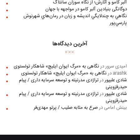
آلبر کامو و آثارش؛ از نگاه سوزان سانتاگ
دوگانگی بنیادین آلبر کامو در مواجهه با جهان
نگاهي به چندلايگي انديشه و زبان در رمان‌هاي شهرنوش
پارسي‌پور
آخرین دیدگاه‌ها
امیدی سرور
در
نگاهی به «مرگ ايوان ايليچ» شاهکار تولستوی
arashk
در
نگاهی به «مرگ ايوان ايليچ» شاهکار تولستوی
شادی علیپور
در
تراژدی مدرنیته و توسعه سرمایه داری / پیام
حیدرقزوینی
شادی علیپور
در
تراژدی مدرنیته و توسعه سرمایه داری / پیام
حیدرقزوینی
بینش امامی
در
صرع به مثابه صلیب / پرتو مهدی‌فر