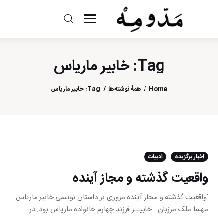
مد و مه
Tag: خابیر ماریاس
ادبیات
سینما
Home
همهٔ نوشته‌ها
Tag: خابیر ماریاس
کتاب
از اقالیم دگر
اخبار برگزیده
ادبیات
درباره ما
واقعیت گذشته و مجاز آینده
'واقعیت گذشته و مجاز آینده مروری بر داستان نویسی خابیر ماریاس
مهسا ملک مرزبان خابیــر فرزند چهارم خانواده ماریاس بود. در