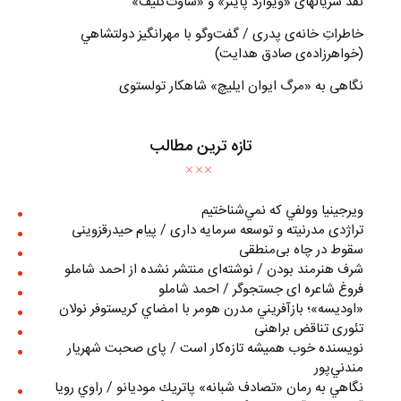
نقد سریالهای «ویوارد پاینز» و «ساوت‌کلیف»
خاطراتِ خانه‌ی پدری / گفت‌وگو با مهرانگيز دولتشاهي
(خواهرزاده‌ی صادق هدايت)
نگاهی به «مرگ ايوان ايليچ» شاهکار تولستوی
تازه ترین مطالب
ويرجينيا وولفي كه نمي‌شناختيم
تراژدی مدرنیته و توسعه سرمایه داری / پیام حیدرقزوینی
سقوط در چاه بی‌منطقی
شرف هنرمند بودن / نوشته‌ای منتشر نشده از احمد شاملو
فروغ شاعره ای جستجوگر / احمد شاملو
«اوديسه»؛ بازآفريني مدرن هومر با امضاي كريستوفر نولان
تئوری تناقض براهنی
نويسنده خوب هميشه تازه‌كار است / پای صحبت شهريار
مندني‌پور
نگاهي به رمان «تصادف شبانه» پاتريك موديانو / راوي رويا