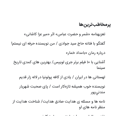
پرمخاطب‌ترین‌ها
تعزیه‎نامه‏ «شمر و حضرت عباس» اثر «میر عزا کاشانی»
گفتگو با فتانه حاج سید جوادی / من نویسنده حرفه ای نیستم!
درباره رمان «بامداد خمار»
آشنایی با 10 فیلم برتر جری لوییس/ بهترین های کمدی تاریخ
سینما
لهستانی ها در ایران / یادی از کافه پولونیا در لاله زار قدیم
نويسنده خوب هميشه تازه‌كار است / پای صحبت شهريار
مندني‌پور
نامه ها و مسئله ی هدایت صادق هدایت/ شناخت هدایت از
منظر نامه های او