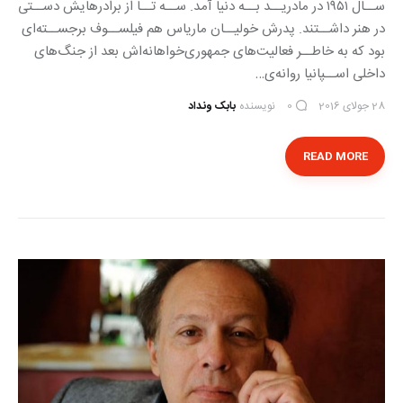
ســال ۱۹۵۱ در مادریــد بــه دنیا آمد. ســه تــا از برادرهایش دســتی
در هنر داشــتند. پدرش خولیــان ماریاس هم فیلســوف برجســته‌ای
بود که به خاطــر فعالیت‌های جمهوری‌خواهانه‌اش بعد از جنگ‌های
داخلی اســپانیا روانه‌ی…
28 جولای 2016
نویسنده
بابک ونداد
0
READ MORE