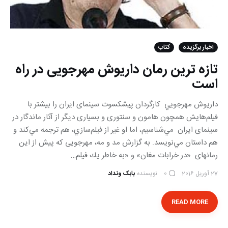
اخبار برگزیده
کتاب
تازه ترین رمان داریوش مهرجویی در راه
است
داريوش مهرجويي کارگردان پیشکسوت سینمای ایران را بيشتر با
فيلم‌هايش همچون هامون و سنتوری و بسیاری دیگر از آثار ماندگار در
سینمای ایران مي‌شناسيم، اما او غير از فيلم‌سازي، هم ترجمه مي‌كند و
هم داستان مي‌نويسد. به گزارش مد و مه، مهرجویی که پیش از این
رمانهای «در خرابات مغان» و «به خاطر يك فيلم…
27 آوریل 2016
نویسنده
بابک ونداد
0
READ MORE