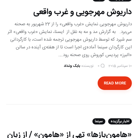
داریوش مهرجویی و غرب واقعی
داریوش مهرجویی نمایش «غرب واقعی» را از 22 شهریور به صحنه
می‌برد. به گزارش مد و مه به نقل از ایسنا، نمایش «غرب واقعی» اثر
سم شپرد که توسط داریوش مهرجویی ترجمه شده است، با کارگردانی
این کارگردان سینما آماده‌ی اجرا است تا از هفته‌ی آینده در سالن
«البرز» پردیس کوروش روی صحنه رود.…
10 سپتامبر 2015
نویسنده
بابک ونداد
0
READ MORE
اخبار برگزیده
سینما
«هامون‌بازها» تهی از «هامون» / از زبان