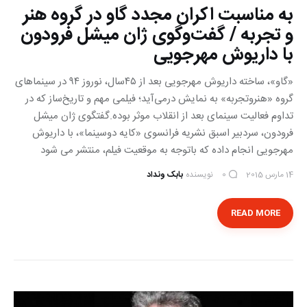
به مناسبت اکران مجدد گاو در گروه هنر
و تجربه / گفت‌وگوی ژان میشل فرودون
با داریوش مهرجویی
«گاو»، ساخته داریوش مهرجویی بعد از ۴۵سال، نوروز ٩٤ در سینماهای
گروه «هنروتجربه» به نمایش درمی‌آید؛ فیلمی مهم و تاریخ‌ساز که در
تداوم فعالیت سینمای بعد از انقلاب موثر بوده.گفتگوی ژان میشل
فرودون، سردبیر اسبق نشریه فرانسوی «کایه دوسینما»، با داریوش
مهرجویی انجام داده که باتوجه به موقعیت فیلم، منتشر می شود
14 مارس 2015
نویسنده
بابک ونداد
0
READ MORE