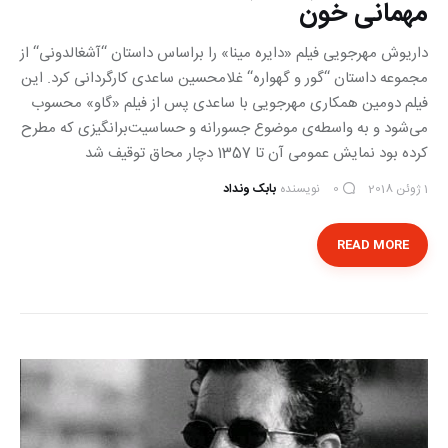
مهمانی خون
داریوش مهرجویی فیلم «دایره مینا» را براساس داستان “آشغالدونی“ از
مجموعه داستان “گور و گهواره“ غلامحسین ساعدی کارگردانی کرد. این
فیلم دومین همکاری مهرجویی با ساعدی پس از فیلم «گاو» محسوب
می‌شود و به واسطه‌ی موضوع جسورانه و حساسیت‌برانگیزی که مطرح
کرده بود نمایش عمومی آن تا 1357 دچار محاق توقیف شد
1 ژوئن 2018
نویسنده
بابک ونداد
0
READ MORE