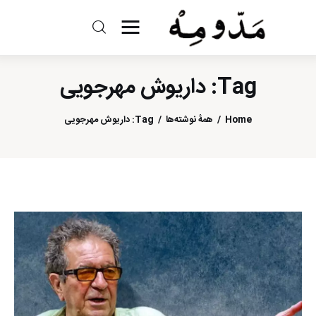
مد و مه
Tag: داریوش مهرجویی
ادبیات
Home
همهٔ نوشته‌ها
Tag: داریوش مهرجویی
سینما
کتاب
از اقالیم دگر
درباره ما