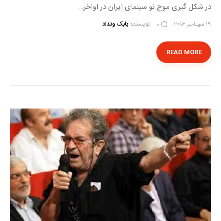
در شکل گیری موج نو سینمای ایران در اواخر…
19 سپتامبر 2016
نویسنده
بابک ونداد
0
READ MORE