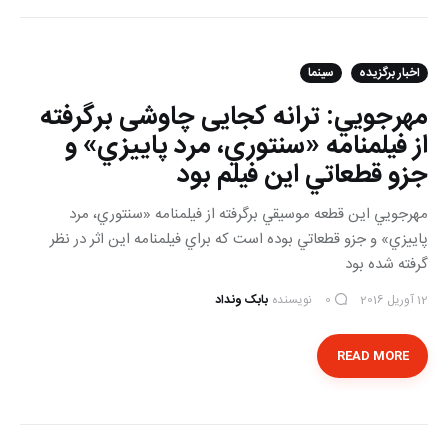
اخبار برگزیده
سینما
مهرجويي: ترانه کجایی چاوشی برگرفته
از فيلمنامه «سنتوري، مرد پاييزي» و
جزو قطعاتي این فیلم بود
مهرجويي اين قطعه موسيقي برگرفته از فيلمنامه «سنتوري، مرد
پاييزي» و جزو قطعاتي بوده است كه براي فيلمنامه اين اثر در نظر
گرفته شده بود
12 آوریل 2016
نویسنده
بابک ونداد
0
READ MORE