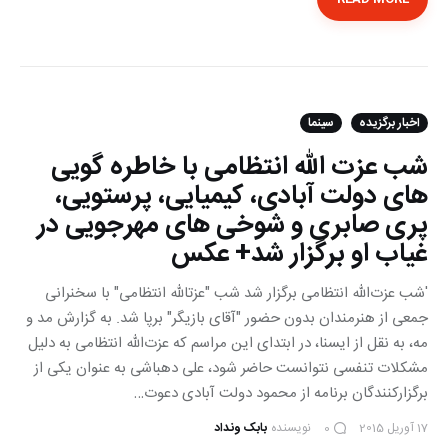
اخبار برگزیده
سینما
شب عزت الله انتظامی با خاطره گویی
های دولت آبادی، کیمیایی، پرستویی،
پری صابری و شوخی های مهرجویی در
غیاب او برگزار شد+ عکس
'شب عزت‌الله انتظامی برگزار شد شب "عزت‎الله انتظامی" با سخنرانی
جمعی از هنرمندان بدون حضور "آقای بازیگر" برپا شد. به گزارش مد و
مه، به نقل از ایسنا، در ابتدای این مراسم که عزت‌الله انتظامی به دلیل
مشکلات تنفسی نتوانست حاضر شود، علی دهباشی به عنوان یکی از
برگزارکنندگان برنامه از محمود دولت آبادی دعوت…
17 آوریل 2015
نویسنده
بابک ونداد
0