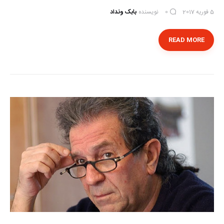
5 فوریه 2017
نویسنده
بابک ونداد
0
READ MORE