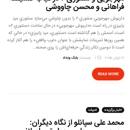
فراهانی و محسن چاووشی
داريوش مهرجويي سنتوري ٢ را بدون چاوشي مي‌سازد سنتوري مرد
پاييزي در راه است «داريوش مهرجويي» در حال ساخت «سنتوري ٢»
است، اسمش را هم گذاشته است «سنتوري، مرد پاييزي» در حالي كه
همين روزها تمرينات نمايشش با عنوان «غرب واقعي» را هم آغاز كرده
است تا دومين تئاتر زندگي‌ حرفه‌اي‌اش را روي صحنه…
21 ژوئن 2015
نویسنده
بابک ونداد
0
READ MORE
اخبار برگزیده
ادبیات
محمد علی سپانلو از نگاه دیگران: